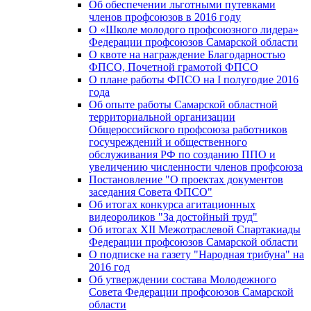
Об обеспечении льготными путевками
членов профсоюзов в 2016 году
О «Школе молодого профсоюзного лидера»
Федерации профсоюзов Самарской области
О квоте на награждение Благодарностью
ФПСО, Почетной грамотой ФПСО
О плане работы ФПСО на I полугодие 2016
года
Об опыте работы Самарской областной
территориальной организации
Общероссийского профсоюза работников
госучреждений и общественного
обслуживания РФ по созданию ППО и
увеличению численности членов профсоюза
Постановление "О проектах документов
заседания Совета ФПСО"
Об итогах конкурса агитационных
видеороликов "За достойный труд"
Об итогах XII Межотраслевой Спартакиады
Федерации профсоюзов Самарской области
О подписке на газету "Народная трибуна" на
2016 год
Об утверждении состава Молодежного
Совета Федерации профсоюзов Самарской
области