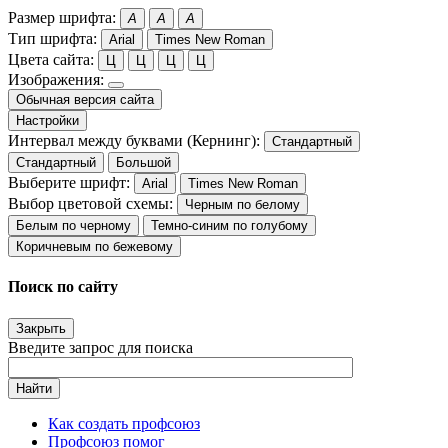
Размер шрифта:
A
A
A
Тип шрифта:
Arial
Times New Roman
Цвета сайта:
Ц
Ц
Ц
Ц
Изображения:
Обычная версия сайта
Настройки
Интервал между буквами (Кернинг):
Стандартный
Стандартный
Большой
Выберите шрифт:
Arial
Times New Roman
Выбор цветовой схемы:
Черным по белому
Белым по черному
Темно-синим по голубому
Коричневым по бежевому
Поиск по сайту
Закрыть
Введите запрос для поиска
Найти
Как создать профсоюз
Профсоюз помог