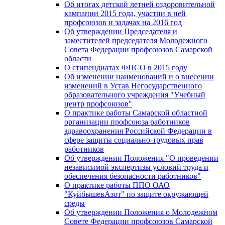
Об итогах детской летней оздоровительной
кампании 2015 года, участии в ней
профсоюзов и задачах на 2016 год
Об утверждении Председателя и
заместителей председателя Молодежного
Совета Федерации профсоюзов Самарской
области
О стипендиатах ФПСО в 2015 году
Об изменении наименований и о внесении
изменений в Устав Негосударственного
образовательного учреждения "Учебный
центр профсоюзов"
О практике работы Самарской областной
организации профсоюза работников
здравоохранения Российской Федерации в
сфере защиты социально-трудовых прав
работников
Об утверждении Положения "О проведении
независимой экспертизы условий труда и
обеспечения безопасности работников"
О практике работы ППО ОАО
"КуйбышевАзот" по защите окружающей
среды
Об утверждении Положения о Молодежном
Совете Федерации профсоюзов Самарской