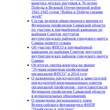
конкурса детских рисунков к 70-летию
Победы в Великой Отечественной войне
1941-1945 годов "Война и Победа глазами
детей"
Состав лидеров общественного мнения от
Федерации профсоюзов Самарской области
по участию в предвыборной кампании по
выборам Советов депутатов
внутригородских районов городского округа
Самара первого созыва
Об участии ФПСО в предвыборной
кампании по выборам Советов депутатов
внутригородских районов городского округа
Самара
Об итогах смотра-конкурса на звание
"Лучшая первичная профсоюзная
организация ФПСО" в 2014 году
О назначении председателей и заместителей
председателей координационных советов
организаций профсоюзов - представительств
Федерации профсоюзов Самарской области
в муниципальных образованиях
О проведении регионального этапа
Всероссийского фотоконкурса ФНПР
"Профсоюзы в действии"