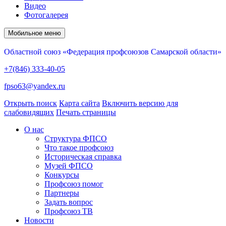
Видео
Фотогалерея
Мобильное меню
Областной союз «Федерация профсоюзов Самарской области»
+7(846) 333-40-05
fpso63@yandex.ru
Открыть поиск
Карта сайта
Включить версию для
слабовидящих
Печать страницы
О нас
Структура ФПСО
Что такое профсоюз
Историческая справка
Музей ФПСО
Конкурсы
Профсоюз помог
Партнеры
Задать вопрос
Профсоюз ТВ
Новости