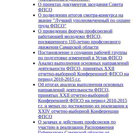
О проектах документов заседания Совета
ФПСО
О подведении итогов смотра-конкурса на
звание "Лучший уполномоченный по охране
труда ФПСО"
О проведении форума профсоюзной
работающей молодежи ФПСО,
посвященного 110-летию профсоюзного
движения Самарской области
Постановление о создании рабочей группы
по подготовке изменений в Устав ФПСО
Анализ выполнения основных направлений
деятельности ФПСО, принятых XXII
отчетно-выборной Конференцией ФПСО на
период 2010-2015 г.г.
Об итогах анализа выполнения основных
направлений деятельности ФПСО,
принятых XXII отчетно-выборной
Конференцией ФПСО на период 2010-2015
г.г. и мерах по достижению их реализации к
XXIV отчетно-выборной Конференции
ФПСО
О задачах и действиях профсоюзов по
участию в реализации Распоряжения
Губернатора Самарской области от