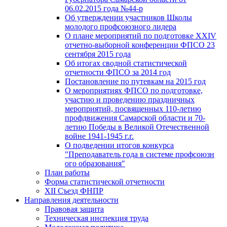
06.02.2015 года №44-р
Об утверждении участников Школы
молодого профсоюзного лидера
О плане мероприятий по подготовке XXIV
отчетно-выборной конференции ФПСО 23
сентября 2015 года
Об итогах сводной статистической
отчетности ФПСО за 2014 год
Постановление по путевкам на 2015 год
О мероприятиях ФПСО по подготовке,
участию и проведению праздничных
мероприятий, посвященных 110-летию
профдвижения Самарской области и 70-
летию Победы в Великой Отечественной
войне 1941-1945 г.г.
О подведении итогов конкурса
"Преподаватель года в системе профсоюзн
ого образования"
План работы
Форма статистической отчетности
XII Съезд ФНПР
Направления деятельности
Правовая защита
Техническая инспекция труда