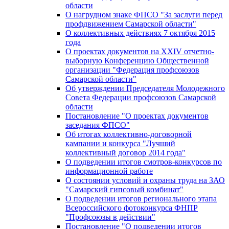
области
О нагрудном знаке ФПСО "За заслуги перед
профдвижением Самарской области"
О коллективных действиях 7 октября 2015
года
О проектах документов на XXIV отчетно-
выборную Конференцию Общественной
организации "Федерация профсоюзов
Самарской области"
Об утверждении Председателя Молодежного
Совета Федерации профсоюзов Самарской
области
Постановление "О проектах документов
заседания ФПСО"
Об итогах коллективно-договорной
кампании и конкурса "Лучший
коллективный договор 2014 года"
О подведении итогов смотров-конкурсов по
информационной работе
О состоянии условий и охраны труда на ЗАО
"Самарский гипсовый комбинат"
О подведении итогов регионального этапа
Всероссийского фотоконкурса ФНПР
"Профсоюзы в действии"
Постановление "О подведении итогов