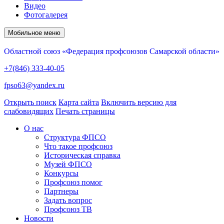
Видео
Фотогалерея
Мобильное меню
Областной союз «Федерация профсоюзов Самарской области»
+7(846) 333-40-05
fpso63@yandex.ru
Открыть поиск
Карта сайта
Включить версию для
слабовидящих
Печать страницы
О нас
Структура ФПСО
Что такое профсоюз
Историческая справка
Музей ФПСО
Конкурсы
Профсоюз помог
Партнеры
Задать вопрос
Профсоюз ТВ
Новости