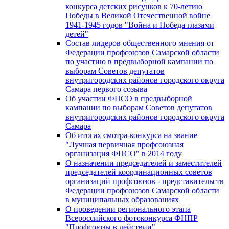
конкурса детских рисунков к 70-летию
Победы в Великой Отечественной войне
1941-1945 годов "Война и Победа глазами
детей"
Состав лидеров общественного мнения от
Федерации профсоюзов Самарской области
по участию в предвыборной кампании по
выборам Советов депутатов
внутригородских районов городского округа
Самара первого созыва
Об участии ФПСО в предвыборной
кампании по выборам Советов депутатов
внутригородских районов городского округа
Самара
Об итогах смотра-конкурса на звание
"Лучшая первичная профсоюзная
организация ФПСО" в 2014 году
О назначении председателей и заместителей
председателей координационных советов
организаций профсоюзов - представительств
Федерации профсоюзов Самарской области
в муниципальных образованиях
О проведении регионального этапа
Всероссийского фотоконкурса ФНПР
"Профсоюзы в действии"