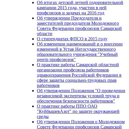
Об итогах детской летней оздоровительной
кампании 2015 года, участии в ней
профсоюзов и задачах на 2016 год
Об утверждении Председателя и
заместителей председателя Молодежного
Совета Федерации профсоюзов Самарской
области
О стипендиатах ФПСО в 2015 году
Об изменении наименований и о внесении
изменений в Устав Негосударственного
образовательного учреждения "Учебный
центр профсоюзов"
О практике работы Самарской областной
организации профсоюза работников
здравоохранения Российской Федерации в
сфере защиты социально-трудовых прав
работников
Об утверждении Положения "О проведении
независимой экспертизы условий труда и
обеспечения безопасности работников"
О практике работы ППО ОАО
"КуйбышевАзот" по защите окружающей
среды
Об утверждении Положения о Молодежном
Совете Федерации профсоюзов Самарской