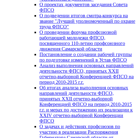
О проектах документов заседания Совета
ФПСО
О подведении итогов смотра-конкурса на
звание "Лучший уполномоченный по охране
труда ФПСО"
О проведении форума профсоюзной
работающей молодежи ФПСО,
посвященного 110-летию профсоюзного
движения Самарской области
Постановление о создании рабочей группы
по подготовке изменений в Устав ФПСО
Анализ выполнения основных направлений
деятельности ФПСО, принятых XXII
отчетно-выборной Конференцией ФПСО на
период 2010-2015 г.г.
Об итогах анализа выполнения основных
направлений деятельности ФПСО,
принятых XXII отчетно-выборной
Конференцией ФПСО на период 2010-2015
г.г. и мерах по достижению их реализации к
XXIV отчетно-выборной Конференции
ФПСО
О задачах и действиях профсоюзов по
участию в реализации Распоряжения
Губернатора Самарской области от