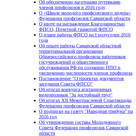
Об обеспечении льготными путевками
членов профсоюзов в 2016 году
О «Школе молодого профсоюзного лидера»
Федерации профсоюзов Самарской области
О квоте на награждение Благодарностью
ФПСО, Почетной грамотой ФПСО
О плане работы ФПСО на I полугодие 2016
года
Об опыте работы Самарской областной
территориальной организации
Общероссийского профсоюза работников
госучреждений и общественного
обслуживания РФ по созданию ППО и
увеличению численности членов профсоюза
Постановление "О проектах документов
заседания Совета ФПСО"
Об итогах конкурса агитационных
видеороликов "За достойный труд"
Об итогах XII Межотраслевой Спартакиады
Федерации профсоюзов Самарской области
О подписке на газету "Народная трибуна" на
2016 год
Об утверждении состава Молодежного
Совета Федерации профсоюзов Самарской
области