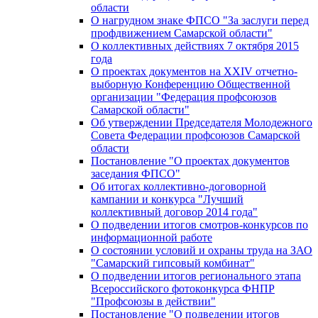
области
О нагрудном знаке ФПСО "За заслуги перед
профдвижением Самарской области"
О коллективных действиях 7 октября 2015
года
О проектах документов на XXIV отчетно-
выборную Конференцию Общественной
организации "Федерация профсоюзов
Самарской области"
Об утверждении Председателя Молодежного
Совета Федерации профсоюзов Самарской
области
Постановление "О проектах документов
заседания ФПСО"
Об итогах коллективно-договорной
кампании и конкурса "Лучший
коллективный договор 2014 года"
О подведении итогов смотров-конкурсов по
информационной работе
О состоянии условий и охраны труда на ЗАО
"Самарский гипсовый комбинат"
О подведении итогов регионального этапа
Всероссийского фотоконкурса ФНПР
"Профсоюзы в действии"
Постановление "О подведении итогов