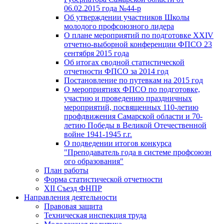
06.02.2015 года №44-р
Об утверждении участников Школы
молодого профсоюзного лидера
О плане мероприятий по подготовке XXIV
отчетно-выборной конференции ФПСО 23
сентября 2015 года
Об итогах сводной статистической
отчетности ФПСО за 2014 год
Постановление по путевкам на 2015 год
О мероприятиях ФПСО по подготовке,
участию и проведению праздничных
мероприятий, посвященных 110-летию
профдвижения Самарской области и 70-
летию Победы в Великой Отечественной
войне 1941-1945 г.г.
О подведении итогов конкурса
"Преподаватель года в системе профсоюзн
ого образования"
План работы
Форма статистической отчетности
XII Съезд ФНПР
Направления деятельности
Правовая защита
Техническая инспекция труда