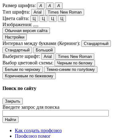
Размер шрифта:
A
A
A
Тип шрифта:
Arial
Times New Roman
Цвета сайта:
Ц
Ц
Ц
Ц
Изображения:
Обычная версия сайта
Настройки
Интервал между буквами (Кернинг):
Стандартный
Стандартный
Большой
Выберите шрифт:
Arial
Times New Roman
Выбор цветовой схемы:
Черным по белому
Белым по черному
Темно-синим по голубому
Коричневым по бежевому
Поиск по сайту
Закрыть
Введите запрос для поиска
Найти
Как создать профсоюз
Профсоюз помог