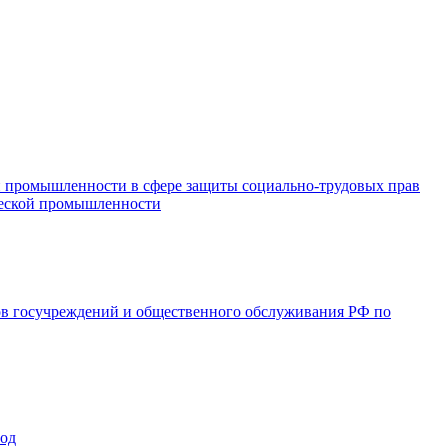
и промышленности в сфере защиты социально-трудовых прав
ической промышленности
ов госучреждений и общественного обслуживания РФ по
год