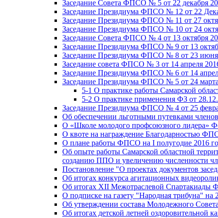
Заседание Совета ФПСО № 5 от 22 декабря 20
Заседание Президиума ФПСО № 12 от 22 Дека
Заседание Президиума ФПСО № 11 от 27 октя
Заседание Президиума ФПСО № 10 от 24 октя
Заседание Совета ФПСО № 4 от 13 октября 20
Заседание Президиума ФПСО № 9 от 13 октяб
Заседание Президиума ФПСО № 8 от 23 июня 
Заседание совета ФПСО № 3 от 14 апреля 201
Заседание Президиума ФПСО № 6 от 14 апрел
Заседание Президиума ФПСО № 5 от 24 марта
5-1 О практике работы Самарской обла
5-2 О практике применения ФЗ от 28.12
Заседание Президиума ФПСО № 4 от 25 февра
Об обеспечении льготными путевками членов
О «Школе молодого профсоюзного лидера» Ф
О квоте на награждение Благодарностью Ф
О плане работы ФПСО на I полугодие 2016 г
Об опыте работы Самарской областной терри
созданию ППО и увеличению численности чл
Постановление "О проектах документов зас
Об итогах конкурса агитационных видеоролик
Об итогах XII Межотраслевой Спартакиады 
О подписке на газету "Народная трибуна" на 
Об утверждении состава Молодежного Совет
Об итогах детской летней оздоровительной ка