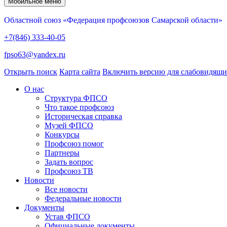
Мобильное меню
Областной союз «Федерация профсоюзов Самарской области»
+7(846) 333-40-05
fpso63@yandex.ru
Открыть поиск
Карта сайта
Включить версию для слабовидящ
О нас
Структура ФПСО
Что такое профсоюз
Историческая справка
Музей ФПСО
Конкурсы
Профсоюз помог
Партнеры
Задать вопрос
Профсоюз ТВ
Новости
Все новости
Федеральные новости
Документы
Устав ФПСО
Официальные документы