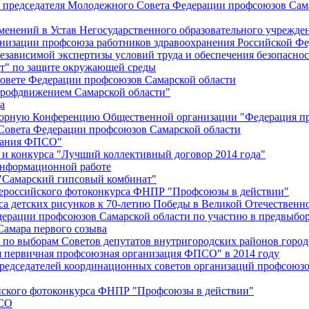
й председателя Молодежного Совета Федерации профсоюзов Сам
менений в Устав Негосударственного образовательного учрежд
анизации профсоюза работников здравоохранения Российской Фе
зависимой экспертизы условий труда и обеспечения безопаснос
" по защите окружающей среды
вете Федерации профсоюзов Самарской области
профдвижением Самарской области"
а
борную Конференцию Общественной организации "Федерация пр
Совета Федерации профсоюзов Самарской области
едания ФПСО"
 и конкурса "Лучший коллективный договор 2014 года"
информационной работе
 "Самарский гипсовый комбинат"
сероссийского фотоконкурса ФНПР "Профсоюзы в действии"
а детских рисунков к 70-летию Победы в Великой Отечественно
дерации профсоюзов Самарской области по участию в предвыбо
Самара первого созыва
о выборам Советов депутатов внутригородских районов город
ая первичная профсоюзная организация ФПСО" в 2014 году
председателей координационных советов организаций профсоюз
ийского фотоконкурса ФНПР "Профсоюзы в действии"
ПСО