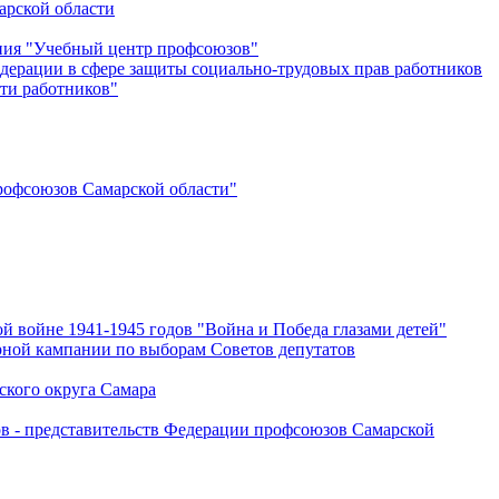
арской области
ения "Учебный центр профсоюзов"
дерации в сфере защиты социально-трудовых прав работников
ти работников"
офсоюзов Самарской области"
й войне 1941-1945 годов "Война и Победа глазами детей"
рной кампании по выборам Советов депутатов
ского округа Самара
ов - представительств Федерации профсоюзов Самарской