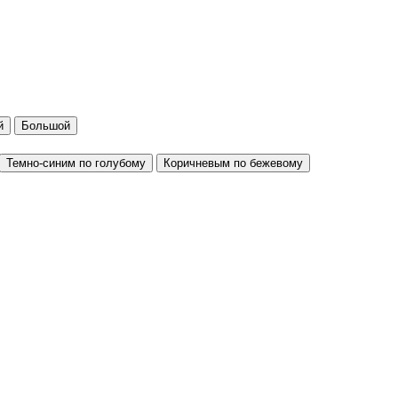
й
Большой
Темно-синим по голубому
Коричневым по бежевому