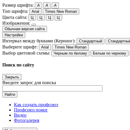
Размер шрифта:
A
A
A
Тип шрифта:
Arial
Times New Roman
Цвета сайта:
Ц
Ц
Ц
Ц
Изображения:
Обычная версия сайта
Настройки
Интервал между буквами (Кернинг):
Стандартный
Стандартны
Выберите шрифт:
Arial
Times New Roman
Выбор цветовой схемы:
Черным по белому
Белым по черному
Поиск по сайту
Закрыть
Введите запрос для поиска
Найти
Как создать профсоюз
Профсоюз помог
Видео
Фотогалерея