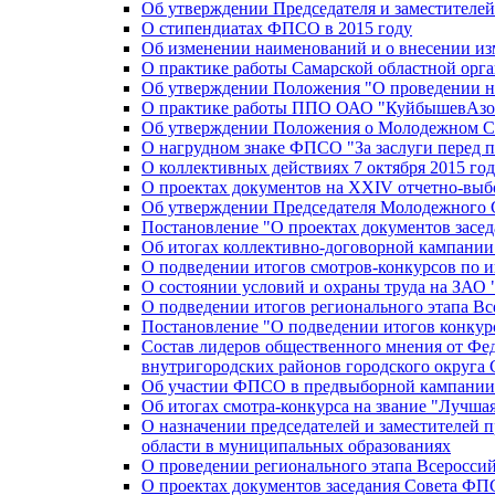
Об утверждении Председателя и заместителе
О стипендиатах ФПСО в 2015 году
Об изменении наименований и о внесении из
О практике работы Самарской областной орг
Об утверждении Положения "О проведении не
О практике работы ППО ОАО "КуйбышевАзот
Об утверждении Положения о Молодежном Со
О нагрудном знаке ФПСО "За заслуги перед 
О коллективных действиях 7 октября 2015 год
О проектах документов на XXIV отчетно-вы
Об утверждении Председателя Молодежного 
Постановление "О проектах документов зас
Об итогах коллективно-договорной кампании
О подведении итогов смотров-конкурсов по 
О состоянии условий и охраны труда на ЗАО
О подведении итогов регионального этапа В
Постановление "О подведении итогов конкурс
Состав лидеров общественного мнения от Фе
внутригородских районов городского округа 
Об участии ФПСО в предвыборной кампании п
Об итогах смотра-конкурса на звание "Лучш
О назначении председателей и заместителей 
области в муниципальных образованиях
О проведении регионального этапа Всеросс
О проектах документов заседания Совета Ф