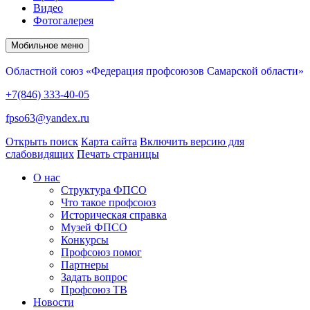
Видео
Фотогалерея
Мобильное меню
Областной союз «Федерация профсоюзов Самарской области»
+7(846) 333-40-05
fpso63@yandex.ru
Открыть поиск
Карта сайта
Включить версию для
слабовидящих
Печать страницы
О нас
Структура ФПСО
Что такое профсоюз
Историческая справка
Музей ФПСО
Конкурсы
Профсоюз помог
Партнеры
Задать вопрос
Профсоюз ТВ
Новости