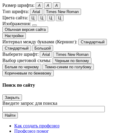
Размер шрифта:
A
A
A
Тип шрифта:
Arial
Times New Roman
Цвета сайта:
Ц
Ц
Ц
Ц
Изображения:
Обычная версия сайта
Настройки
Интервал между буквами (Кернинг):
Стандартный
Стандартный
Большой
Выберите шрифт:
Arial
Times New Roman
Выбор цветовой схемы:
Черным по белому
Белым по черному
Темно-синим по голубому
Коричневым по бежевому
Поиск по сайту
Закрыть
Введите запрос для поиска
Найти
Как создать профсоюз
Профсоюз помог