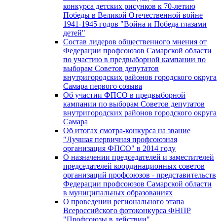
конкурса детских рисунков к 70-летию
Победы в Великой Отечественной войне
1941-1945 годов "Война и Победа глазами
детей"
Состав лидеров общественного мнения от
Федерации профсоюзов Самарской области
по участию в предвыборной кампании по
выборам Советов депутатов
внутригородских районов городского округа
Самара первого созыва
Об участии ФПСО в предвыборной
кампании по выборам Советов депутатов
внутригородских районов городского округа
Самара
Об итогах смотра-конкурса на звание
"Лучшая первичная профсоюзная
организация ФПСО" в 2014 году
О назначении председателей и заместителей
председателей координационных советов
организаций профсоюзов - представительств
Федерации профсоюзов Самарской области
в муниципальных образованиях
О проведении регионального этапа
Всероссийского фотоконкурса ФНПР
"Профсоюзы в действии"