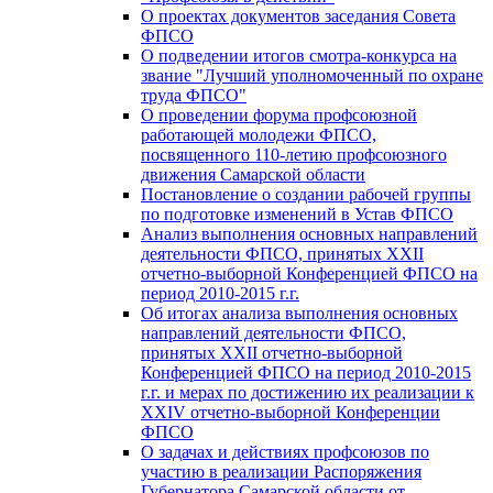
О проектах документов заседания Совета
ФПСО
О подведении итогов смотра-конкурса на
звание "Лучший уполномоченный по охране
труда ФПСО"
О проведении форума профсоюзной
работающей молодежи ФПСО,
посвященного 110-летию профсоюзного
движения Самарской области
Постановление о создании рабочей группы
по подготовке изменений в Устав ФПСО
Анализ выполнения основных направлений
деятельности ФПСО, принятых XXII
отчетно-выборной Конференцией ФПСО на
период 2010-2015 г.г.
Об итогах анализа выполнения основных
направлений деятельности ФПСО,
принятых XXII отчетно-выборной
Конференцией ФПСО на период 2010-2015
г.г. и мерах по достижению их реализации к
XXIV отчетно-выборной Конференции
ФПСО
О задачах и действиях профсоюзов по
участию в реализации Распоряжения
Губернатора Самарской области от