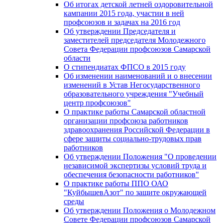
Об итогах детской летней оздоровительной
кампании 2015 года, участии в ней
профсоюзов и задачах на 2016 год
Об утверждении Председателя и
заместителей председателя Молодежного
Совета Федерации профсоюзов Самарской
области
О стипендиатах ФПСО в 2015 году
Об изменении наименований и о внесении
изменений в Устав Негосударственного
образовательного учреждения "Учебный
центр профсоюзов"
О практике работы Самарской областной
организации профсоюза работников
здравоохранения Российской Федерации в
сфере защиты социально-трудовых прав
работников
Об утверждении Положения "О проведении
независимой экспертизы условий труда и
обеспечения безопасности работников"
О практике работы ППО ОАО
"КуйбышевАзот" по защите окружающей
среды
Об утверждении Положения о Молодежном
Совете Федерации профсоюзов Самарской