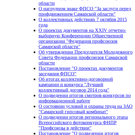
области
О нагрудном знаке ФПСО "За заслуги перед
профдвижением Самарской области"
О коллективных действиях 7 октября 2015
года
О проектах документов на XXIV отчетно-
выборную Конференцию Общественной
организации "Федерация профсоюзов
Самарской области"
Об утверждении Председателя Молодежного
Совета Федерации профсоюзов Самарской
области
Постановление "О проектах документов
заседания ФПСО"
Об итогах коллективно-договорной
кампании и конкурса "Лучший
коллективный договор 2014 года"
О подведении итогов смотров-конкурсов по
информационной работе
О состоянии условий и охраны труда на ЗАО
"Самарский гипсовый комбинат"
О подведении итогов регионального этапа
Всероссийского фотоконкурса ФНПР
"Профсоюзы в действии"
Постановление "О подведении итогов