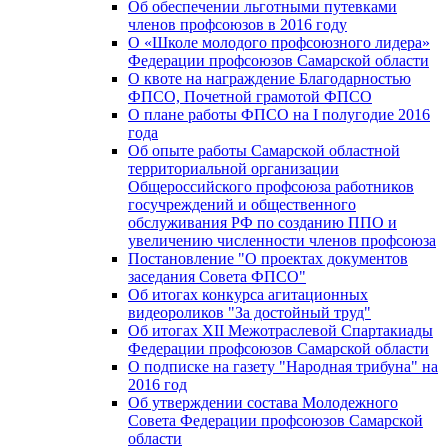
Об обеспечении льготными путевками
членов профсоюзов в 2016 году
О «Школе молодого профсоюзного лидера»
Федерации профсоюзов Самарской области
О квоте на награждение Благодарностью
ФПСО, Почетной грамотой ФПСО
О плане работы ФПСО на I полугодие 2016
года
Об опыте работы Самарской областной
территориальной организации
Общероссийского профсоюза работников
госучреждений и общественного
обслуживания РФ по созданию ППО и
увеличению численности членов профсоюза
Постановление "О проектах документов
заседания Совета ФПСО"
Об итогах конкурса агитационных
видеороликов "За достойный труд"
Об итогах XII Межотраслевой Спартакиады
Федерации профсоюзов Самарской области
О подписке на газету "Народная трибуна" на
2016 год
Об утверждении состава Молодежного
Совета Федерации профсоюзов Самарской
области