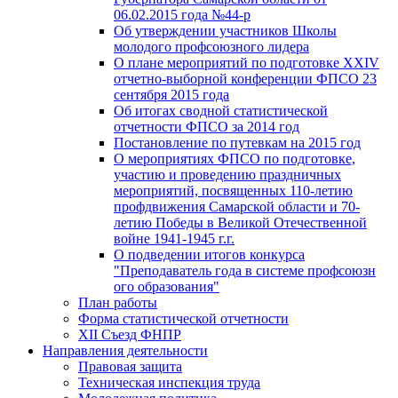
06.02.2015 года №44-р
Об утверждении участников Школы
молодого профсоюзного лидера
О плане мероприятий по подготовке XXIV
отчетно-выборной конференции ФПСО 23
сентября 2015 года
Об итогах сводной статистической
отчетности ФПСО за 2014 год
Постановление по путевкам на 2015 год
О мероприятиях ФПСО по подготовке,
участию и проведению праздничных
мероприятий, посвященных 110-летию
профдвижения Самарской области и 70-
летию Победы в Великой Отечественной
войне 1941-1945 г.г.
О подведении итогов конкурса
"Преподаватель года в системе профсоюзн
ого образования"
План работы
Форма статистической отчетности
XII Съезд ФНПР
Направления деятельности
Правовая защита
Техническая инспекция труда