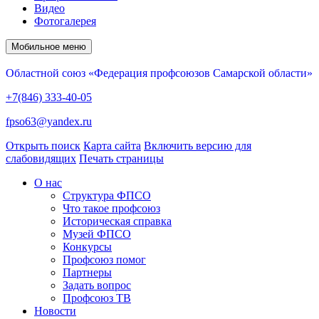
Видео
Фотогалерея
Мобильное меню
Областной союз «Федерация профсоюзов Самарской области»
+7(846) 333-40-05
fpso63@yandex.ru
Открыть поиск
Карта сайта
Включить версию для
слабовидящих
Печать страницы
О нас
Структура ФПСО
Что такое профсоюз
Историческая справка
Музей ФПСО
Конкурсы
Профсоюз помог
Партнеры
Задать вопрос
Профсоюз ТВ
Новости