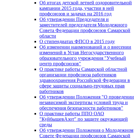
Об итогах детской летней оздоровительной
кампании 2015 года, участии в ней
профсоюзов и задачах на 2016 год
Об утверждении Председателя и
заместителей председателя Молодежного
Совета Федерации профсоюзов Самарской
области
О стипендиатах ФПСО в 2015 году
Об изменении наименований и о внесении
изменений в Устав Негосударственного
образовательного учреждения "Учебный
центр профсоюзов"
О практике работы Самарской областной
организации профсоюза работников
здравоохранения Российской Федерации в
сфере защиты социально-трудовых прав
работников
Об утверждении Положения "О проведении
независимой экспертизы условий труда и
обеспечения безопасности работников"
О практике работы ППО ОАО
"КуйбышевАзот" по защите окружающей
среды
Об утверждении Положения о Молодежном
Совете Федерации профсоюзов Самарской