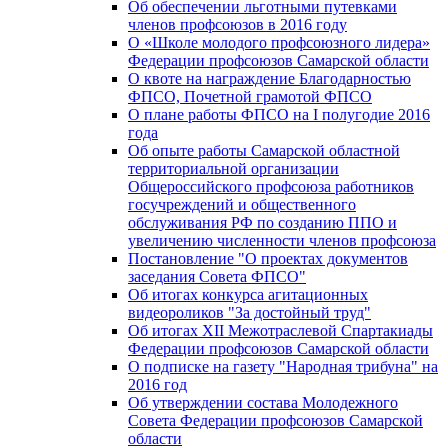
Об обеспечении льготными путевками
членов профсоюзов в 2016 году
О «Школе молодого профсоюзного лидера»
Федерации профсоюзов Самарской области
О квоте на награждение Благодарностью
ФПСО, Почетной грамотой ФПСО
О плане работы ФПСО на I полугодие 2016
года
Об опыте работы Самарской областной
территориальной организации
Общероссийского профсоюза работников
госучреждений и общественного
обслуживания РФ по созданию ППО и
увеличению численности членов профсоюза
Постановление "О проектах документов
заседания Совета ФПСО"
Об итогах конкурса агитационных
видеороликов "За достойный труд"
Об итогах XII Межотраслевой Спартакиады
Федерации профсоюзов Самарской области
О подписке на газету "Народная трибуна" на
2016 год
Об утверждении состава Молодежного
Совета Федерации профсоюзов Самарской
области