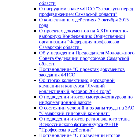
области
О нагрудном знаке ФПСО "За заслуги перед
профдвижением Самарской области"
О коллективных действиях 7 октября 2015
года
О проектах документов на XXIV отчетно-
выборную Конференцию Общественной
организации "Федерация профсоюзов
Самарской области"
Об утверждении Председателя Молодежного
Совета Федерации профсоюзов Самарской
области
Постановление "О проектах документов
заседания ФПСО"
Об итогах коллективно-договорной
кампании и конкурса "Лучший
коллективный договор 2014 года"
О подведении итогов смотров-конкурсов по
информационной работе
О состоянии условий и охраны труда на ЗАО
"Самарский гипсовый комбинат"
О подведении итогов регионального этапа
Всероссийского фотоконкурса ФНПР
"Профсоюзы в действии"
Постановление "О подведении итогов