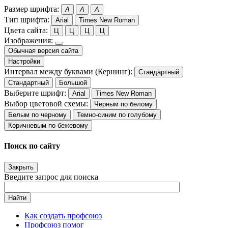
Размер шрифта:
A
A
A
Тип шрифта:
Arial
Times New Roman
Цвета сайта:
Ц
Ц
Ц
Ц
Изображения:
Обычная версия сайта
Настройки
Интервал между буквами (Кернинг):
Стандартный
Стандартный
Большой
Выберите шрифт:
Arial
Times New Roman
Выбор цветовой схемы:
Черным по белому
Белым по черному
Темно-синим по голубому
Коричневым по бежевому
Поиск по сайту
Закрыть
Введите запрос для поиска
Найти
Как создать профсоюз
Профсоюз помог