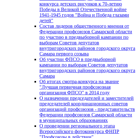
конкурса детских рисунков к 70-летию
Победы в Великой Отечественной войне
1941-1945 годов "Война и Победа глазами
детей"
Состав лидеров общественного мнения от
Федерации профсоюзов Самарской области
по участию в предвыборной кампании по
выборам Советов депутатов
внутригородских районов городского округа
Самара первого созыва
Об участии ФПСО в предвыборной
кампании по выборам Советов депутатов
внутригородских районов городского округа
Самара
Об итогах смотра-конкурса на звание
"Лучшая первичная профсоюзная
организация ФПСО" в 2014 году
О назначении председателей и заместителей
председателей координационных советов
организаций профсоюзов - представительств
Федерации профсоюзов Самарской области
в муниципальных образованиях
О проведении регионального этапа
Всероссийского фотоконкурса ФНПР
"Профсоюзы в действии"