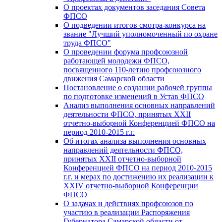
О проектах документов заседания Совета
ФПСО
О подведении итогов смотра-конкурса на
звание "Лучший уполномоченный по охране
труда ФПСО"
О проведении форума профсоюзной
работающей молодежи ФПСО,
посвященного 110-летию профсоюзного
движения Самарской области
Постановление о создании рабочей группы
по подготовке изменений в Устав ФПСО
Анализ выполнения основных направлений
деятельности ФПСО, принятых XXII
отчетно-выборной Конференцией ФПСО на
период 2010-2015 г.г.
Об итогах анализа выполнения основных
направлений деятельности ФПСО,
принятых XXII отчетно-выборной
Конференцией ФПСО на период 2010-2015
г.г. и мерах по достижению их реализации к
XXIV отчетно-выборной Конференции
ФПСО
О задачах и действиях профсоюзов по
участию в реализации Распоряжения
Губернатора Самарской области от