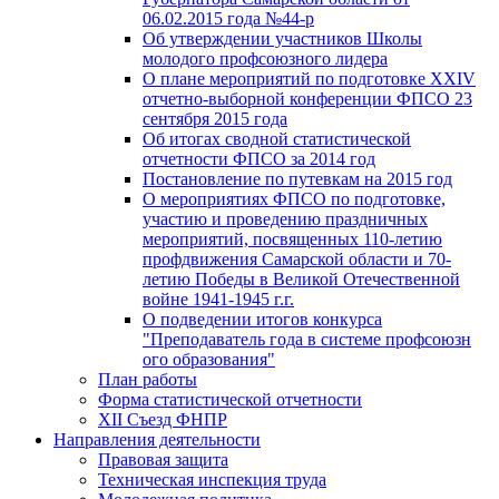
06.02.2015 года №44-р
Об утверждении участников Школы
молодого профсоюзного лидера
О плане мероприятий по подготовке XXIV
отчетно-выборной конференции ФПСО 23
сентября 2015 года
Об итогах сводной статистической
отчетности ФПСО за 2014 год
Постановление по путевкам на 2015 год
О мероприятиях ФПСО по подготовке,
участию и проведению праздничных
мероприятий, посвященных 110-летию
профдвижения Самарской области и 70-
летию Победы в Великой Отечественной
войне 1941-1945 г.г.
О подведении итогов конкурса
"Преподаватель года в системе профсоюзн
ого образования"
План работы
Форма статистической отчетности
XII Съезд ФНПР
Направления деятельности
Правовая защита
Техническая инспекция труда