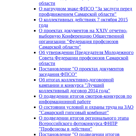
области
О нагрудном знаке ФПСО "За заслуги перед
профдвижением Самарской области"
О коллективных действиях 7 октября 2015
года
О проектах документов на XXIV отчетно-
выборную Конференцию Общественной
организации "Федерация профсоюзов
Самарской области"
Об утверждении Председателя Молодежного
Совета Федерации профсоюзов Самарской
области
Постановление "О проектах документов
заседания ФПСО"
Об итогах коллективно-договорной
кампании и конкурса "Лучший
коллективный договор 2014 года"
О подведении итогов смотров-конкурсов по
информационной работе
О состоянии условий и охраны труда на ЗАО
"Самарский гипсовый комбинат"
О подведении итогов регионального этапа
Всероссийского фотоконкурса ФНПР
"Профсоюзы в действии"
Постановление "О подведении итогов