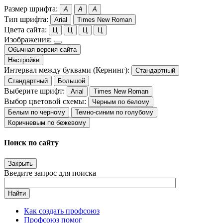
Размер шрифта:
A
A
A
Тип шрифта:
Arial
Times New Roman
Цвета сайта:
Ц
Ц
Ц
Ц
Изображения:
Обычная версия сайта
Настройки
Интервал между буквами (Кернинг):
Стандартный
Стандартный
Большой
Выберите шрифт:
Arial
Times New Roman
Выбор цветовой схемы:
Черным по белому
Белым по черному
Темно-синим по голубому
Коричневым по бежевому
Поиск по сайту
Закрыть
Введите запрос для поиска
Найти
Как создать профсоюз
Профсоюз помог