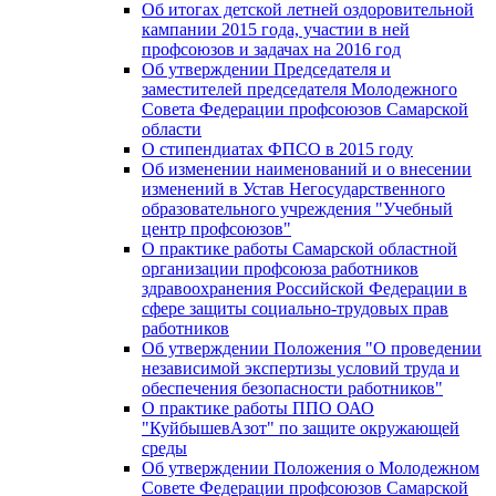
Об итогах детской летней оздоровительной
кампании 2015 года, участии в ней
профсоюзов и задачах на 2016 год
Об утверждении Председателя и
заместителей председателя Молодежного
Совета Федерации профсоюзов Самарской
области
О стипендиатах ФПСО в 2015 году
Об изменении наименований и о внесении
изменений в Устав Негосударственного
образовательного учреждения "Учебный
центр профсоюзов"
О практике работы Самарской областной
организации профсоюза работников
здравоохранения Российской Федерации в
сфере защиты социально-трудовых прав
работников
Об утверждении Положения "О проведении
независимой экспертизы условий труда и
обеспечения безопасности работников"
О практике работы ППО ОАО
"КуйбышевАзот" по защите окружающей
среды
Об утверждении Положения о Молодежном
Совете Федерации профсоюзов Самарской