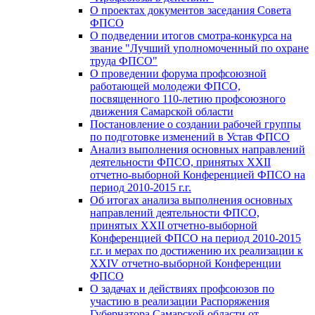
О проектах документов заседания Совета
ФПСО
О подведении итогов смотра-конкурса на
звание "Лучший уполномоченный по охране
труда ФПСО"
О проведении форума профсоюзной
работающей молодежи ФПСО,
посвященного 110-летию профсоюзного
движения Самарской области
Постановление о создании рабочей группы
по подготовке изменений в Устав ФПСО
Анализ выполнения основных направлений
деятельности ФПСО, принятых XXII
отчетно-выборной Конференцией ФПСО на
период 2010-2015 г.г.
Об итогах анализа выполнения основных
направлений деятельности ФПСО,
принятых XXII отчетно-выборной
Конференцией ФПСО на период 2010-2015
г.г. и мерах по достижению их реализации к
XXIV отчетно-выборной Конференции
ФПСО
О задачах и действиях профсоюзов по
участию в реализации Распоряжения
Губернатора Самарской области от