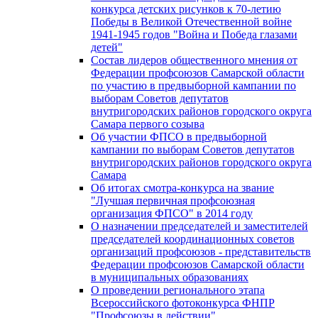
конкурса детских рисунков к 70-летию
Победы в Великой Отечественной войне
1941-1945 годов "Война и Победа глазами
детей"
Состав лидеров общественного мнения от
Федерации профсоюзов Самарской области
по участию в предвыборной кампании по
выборам Советов депутатов
внутригородских районов городского округа
Самара первого созыва
Об участии ФПСО в предвыборной
кампании по выборам Советов депутатов
внутригородских районов городского округа
Самара
Об итогах смотра-конкурса на звание
"Лучшая первичная профсоюзная
организация ФПСО" в 2014 году
О назначении председателей и заместителей
председателей координационных советов
организаций профсоюзов - представительств
Федерации профсоюзов Самарской области
в муниципальных образованиях
О проведении регионального этапа
Всероссийского фотоконкурса ФНПР
"Профсоюзы в действии"