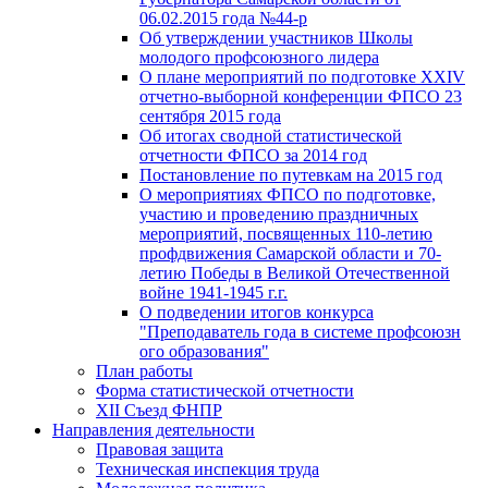
06.02.2015 года №44-р
Об утверждении участников Школы
молодого профсоюзного лидера
О плане мероприятий по подготовке XXIV
отчетно-выборной конференции ФПСО 23
сентября 2015 года
Об итогах сводной статистической
отчетности ФПСО за 2014 год
Постановление по путевкам на 2015 год
О мероприятиях ФПСО по подготовке,
участию и проведению праздничных
мероприятий, посвященных 110-летию
профдвижения Самарской области и 70-
летию Победы в Великой Отечественной
войне 1941-1945 г.г.
О подведении итогов конкурса
"Преподаватель года в системе профсоюзн
ого образования"
План работы
Форма статистической отчетности
XII Съезд ФНПР
Направления деятельности
Правовая защита
Техническая инспекция труда