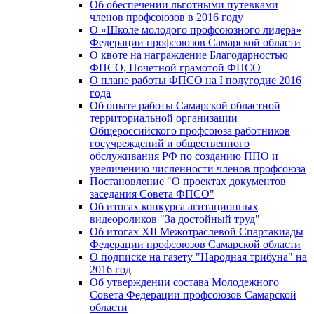
Об обеспечении льготными путевками
членов профсоюзов в 2016 году
О «Школе молодого профсоюзного лидера»
Федерации профсоюзов Самарской области
О квоте на награждение Благодарностью
ФПСО, Почетной грамотой ФПСО
О плане работы ФПСО на I полугодие 2016
года
Об опыте работы Самарской областной
территориальной организации
Общероссийского профсоюза работников
госучреждений и общественного
обслуживания РФ по созданию ППО и
увеличению численности членов профсоюза
Постановление "О проектах документов
заседания Совета ФПСО"
Об итогах конкурса агитационных
видеороликов "За достойный труд"
Об итогах XII Межотраслевой Спартакиады
Федерации профсоюзов Самарской области
О подписке на газету "Народная трибуна" на
2016 год
Об утверждении состава Молодежного
Совета Федерации профсоюзов Самарской
области