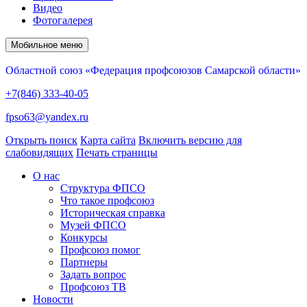
Видео
Фотогалерея
Мобильное меню
Областной союз «Федерация профсоюзов Самарской области»
+7(846) 333-40-05
fpso63@yandex.ru
Открыть поиск
Карта сайта
Включить версию для
слабовидящих
Печать страницы
О нас
Структура ФПСО
Что такое профсоюз
Историческая справка
Музей ФПСО
Конкурсы
Профсоюз помог
Партнеры
Задать вопрос
Профсоюз ТВ
Новости