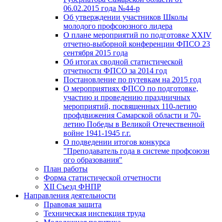
06.02.2015 года №44-р
Об утверждении участников Школы
молодого профсоюзного лидера
О плане мероприятий по подготовке XXIV
отчетно-выборной конференции ФПСО 23
сентября 2015 года
Об итогах сводной статистической
отчетности ФПСО за 2014 год
Постановление по путевкам на 2015 год
О мероприятиях ФПСО по подготовке,
участию и проведению праздничных
мероприятий, посвященных 110-летию
профдвижения Самарской области и 70-
летию Победы в Великой Отечественной
войне 1941-1945 г.г.
О подведении итогов конкурса
"Преподаватель года в системе профсоюзн
ого образования"
План работы
Форма статистической отчетности
XII Съезд ФНПР
Направления деятельности
Правовая защита
Техническая инспекция труда