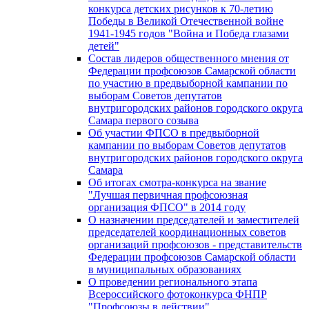
конкурса детских рисунков к 70-летию
Победы в Великой Отечественной войне
1941-1945 годов "Война и Победа глазами
детей"
Состав лидеров общественного мнения от
Федерации профсоюзов Самарской области
по участию в предвыборной кампании по
выборам Советов депутатов
внутригородских районов городского округа
Самара первого созыва
Об участии ФПСО в предвыборной
кампании по выборам Советов депутатов
внутригородских районов городского округа
Самара
Об итогах смотра-конкурса на звание
"Лучшая первичная профсоюзная
организация ФПСО" в 2014 году
О назначении председателей и заместителей
председателей координационных советов
организаций профсоюзов - представительств
Федерации профсоюзов Самарской области
в муниципальных образованиях
О проведении регионального этапа
Всероссийского фотоконкурса ФНПР
"Профсоюзы в действии"