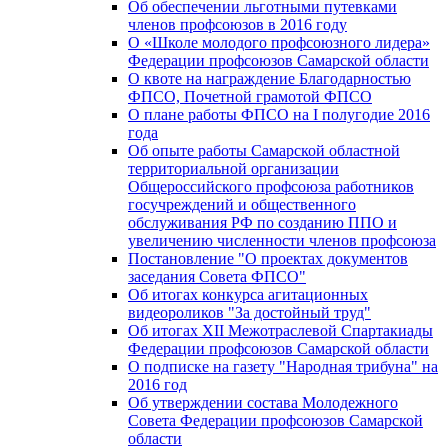
Об обеспечении льготными путевками
членов профсоюзов в 2016 году
О «Школе молодого профсоюзного лидера»
Федерации профсоюзов Самарской области
О квоте на награждение Благодарностью
ФПСО, Почетной грамотой ФПСО
О плане работы ФПСО на I полугодие 2016
года
Об опыте работы Самарской областной
территориальной организации
Общероссийского профсоюза работников
госучреждений и общественного
обслуживания РФ по созданию ППО и
увеличению численности членов профсоюза
Постановление "О проектах документов
заседания Совета ФПСО"
Об итогах конкурса агитационных
видеороликов "За достойный труд"
Об итогах XII Межотраслевой Спартакиады
Федерации профсоюзов Самарской области
О подписке на газету "Народная трибуна" на
2016 год
Об утверждении состава Молодежного
Совета Федерации профсоюзов Самарской
области