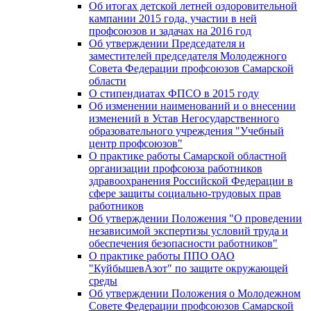
Об итогах детской летней оздоровительной
кампании 2015 года, участии в ней
профсоюзов и задачах на 2016 год
Об утверждении Председателя и
заместителей председателя Молодежного
Совета Федерации профсоюзов Самарской
области
О стипендиатах ФПСО в 2015 году
Об изменении наименований и о внесении
изменений в Устав Негосударственного
образовательного учреждения "Учебный
центр профсоюзов"
О практике работы Самарской областной
организации профсоюза работников
здравоохранения Российской Федерации в
сфере защиты социально-трудовых прав
работников
Об утверждении Положения "О проведении
независимой экспертизы условий труда и
обеспечения безопасности работников"
О практике работы ППО ОАО
"КуйбышевАзот" по защите окружающей
среды
Об утверждении Положения о Молодежном
Совете Федерации профсоюзов Самарской