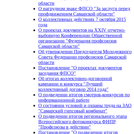
области
О нагрудном знаке ФПСО "За заслуги перед
профдвижением Самарской области"
О коллективных действиях 7 октября 2015
года
О проектах документов на XXIV отчетно-
выборную Конференцию Общественной
организации "Федерация профсоюзов
Самарской области"
Об утверждении Председателя Молодежного
Совета Федерации профсоюзов Самарской
области
Постановление "О проектах документов
заседания ФПСО"
Об итогах коллективно-договорной
кампании и конкурса "Лучший
коллективный договор 2014 года"
О подведении итогов смотров-конкурсов по
информационной работе
О состоянии условий и охраны труда на ЗАО
"Самарский гипсовый комбинат"
О подведении итогов регионального этапа
Всероссийского фотоконкурса ФНПР
"Профсоюзы в действии"
Постановление "О подведении итогов