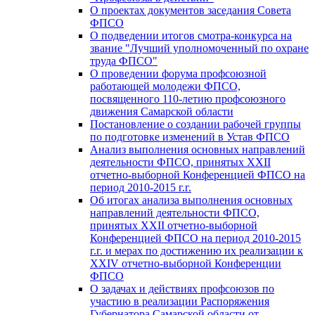
О проектах документов заседания Совета
ФПСО
О подведении итогов смотра-конкурса на
звание "Лучший уполномоченный по охране
труда ФПСО"
О проведении форума профсоюзной
работающей молодежи ФПСО,
посвященного 110-летию профсоюзного
движения Самарской области
Постановление о создании рабочей группы
по подготовке изменений в Устав ФПСО
Анализ выполнения основных направлений
деятельности ФПСО, принятых XXII
отчетно-выборной Конференцией ФПСО на
период 2010-2015 г.г.
Об итогах анализа выполнения основных
направлений деятельности ФПСО,
принятых XXII отчетно-выборной
Конференцией ФПСО на период 2010-2015
г.г. и мерах по достижению их реализации к
XXIV отчетно-выборной Конференции
ФПСО
О задачах и действиях профсоюзов по
участию в реализации Распоряжения
Губернатора Самарской области от