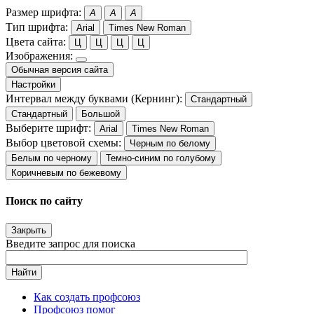
Размер шрифта:
A
A
A
Тип шрифта:
Arial
Times New Roman
Цвета сайта:
Ц
Ц
Ц
Ц
Изображения:
Обычная версия сайта
Настройки
Интервал между буквами (Кернинг):
Стандартный
Стандартный
Большой
Выберите шрифт:
Arial
Times New Roman
Выбор цветовой схемы:
Черным по белому
Белым по черному
Темно-синим по голубому
Коричневым по бежевому
Поиск по сайту
Закрыть
Введите запрос для поиска
Найти
Как создать профсоюз
Профсоюз помог