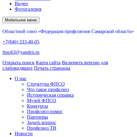
Видео
Фотогалерея
Мобильное меню
Областной союз «Федерация профсоюзов Самарской области»
+7(846) 333-40-05
fpso63@yandex.ru
Открыть поиск
Карта сайта
Включить версию для
слабовидящих
Печать страницы
О нас
Структура ФПСО
Что такое профсоюз
Историческая справка
Музей ФПСО
Конкурсы
Профсоюз помог
Партнеры
Задать вопрос
Профсоюз ТВ
Новости