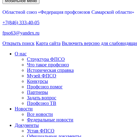
Мобильное меню
Областной союз «Федерация профсоюзов Самарской области»
+7(846) 333-40-05
fpso63@yandex.ru
Открыть поиск
Карта сайта
Включить версию для слабовидящ
О нас
Структура ФПСО
Что такое профсоюз
Историческая справка
Музей ФПСО
Конкурсы
Профсоюз помог
Партнеры
Задать вопрос
Профсоюз ТВ
Новости
Все новости
Федеральные новости
Документы
Устав ФПСО
Официальные документы