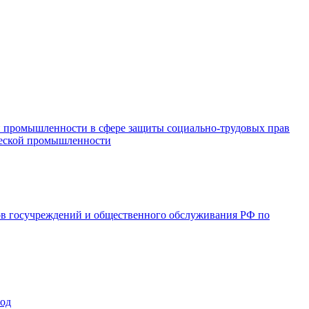
и промышленности в сфере защиты социально-трудовых прав
ической промышленности
ов госучреждений и общественного обслуживания РФ по
год