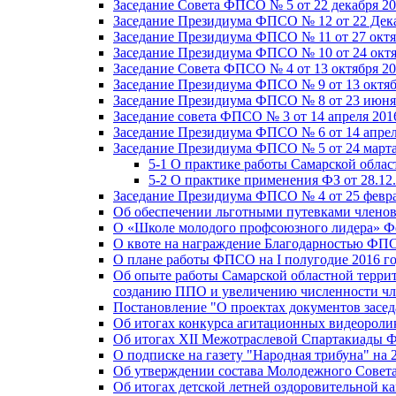
Заседание Совета ФПСО № 5 от 22 декабря 20
Заседание Президиума ФПСО № 12 от 22 Дека
Заседание Президиума ФПСО № 11 от 27 октя
Заседание Президиума ФПСО № 10 от 24 октя
Заседание Совета ФПСО № 4 от 13 октября 20
Заседание Президиума ФПСО № 9 от 13 октяб
Заседание Президиума ФПСО № 8 от 23 июня 
Заседание совета ФПСО № 3 от 14 апреля 201
Заседание Президиума ФПСО № 6 от 14 апрел
Заседание Президиума ФПСО № 5 от 24 марта
5-1 О практике работы Самарской обла
5-2 О практике применения ФЗ от 28.12
Заседание Президиума ФПСО № 4 от 25 февра
Об обеспечении льготными путевками членов
О «Школе молодого профсоюзного лидера» Ф
О квоте на награждение Благодарностью Ф
О плане работы ФПСО на I полугодие 2016 г
Об опыте работы Самарской областной терри
созданию ППО и увеличению численности чл
Постановление "О проектах документов зас
Об итогах конкурса агитационных видеоролик
Об итогах XII Межотраслевой Спартакиады 
О подписке на газету "Народная трибуна" на 
Об утверждении состава Молодежного Совет
Об итогах детской летней оздоровительной ка