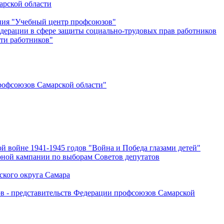
арской области
ения "Учебный центр профсоюзов"
дерации в сфере защиты социально-трудовых прав работников
ти работников"
офсоюзов Самарской области"
й войне 1941-1945 годов "Война и Победа глазами детей"
рной кампании по выборам Советов депутатов
ского округа Самара
ов - представительств Федерации профсоюзов Самарской