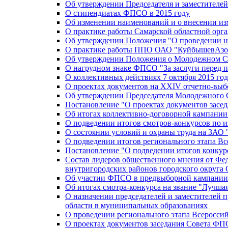
Об утверждении Председателя и заместителе
О стипендиатах ФПСО в 2015 году
Об изменении наименований и о внесении из
О практике работы Самарской областной орг
Об утверждении Положения "О проведении не
О практике работы ППО ОАО "КуйбышевАзот
Об утверждении Положения о Молодежном Со
О нагрудном знаке ФПСО "За заслуги перед 
О коллективных действиях 7 октября 2015 год
О проектах документов на XXIV отчетно-вы
Об утверждении Председателя Молодежного 
Постановление "О проектах документов зас
Об итогах коллективно-договорной кампании
О подведении итогов смотров-конкурсов по 
О состоянии условий и охраны труда на ЗАО
О подведении итогов регионального этапа В
Постановление "О подведении итогов конкурс
Состав лидеров общественного мнения от Фе
внутригородских районов городского округа 
Об участии ФПСО в предвыборной кампании п
Об итогах смотра-конкурса на звание "Лучш
О назначении председателей и заместителей 
области в муниципальных образованиях
О проведении регионального этапа Всеросс
О проектах документов заседания Совета Ф