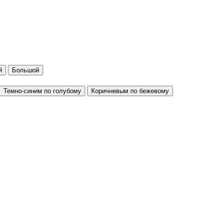
й
Большой
Темно-синим по голубому
Коричневым по бежевому