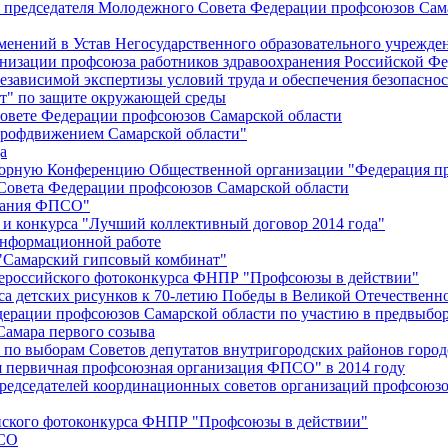
й председателя Молодежного Совета Федерации профсоюзов Сам
менений в Устав Негосударственного образовательного учрежд
анизации профсоюза работников здравоохранения Российской Фе
зависимой экспертизы условий труда и обеспечения безопаснос
" по защите окружающей среды
вете Федерации профсоюзов Самарской области
профдвижением Самарской области"
а
борную Конференцию Общественной организации "Федерация пр
Совета Федерации профсоюзов Самарской области
едания ФПСО"
 и конкурса "Лучший коллективный договор 2014 года"
информационной работе
 "Самарский гипсовый комбинат"
сероссийского фотоконкурса ФНПР "Профсоюзы в действии"
а детских рисунков к 70-летию Победы в Великой Отечественно
дерации профсоюзов Самарской области по участию в предвыбо
Самара первого созыва
о выборам Советов депутатов внутригородских районов город
ая первичная профсоюзная организация ФПСО" в 2014 году
председателей координационных советов организаций профсоюз
ийского фотоконкурса ФНПР "Профсоюзы в действии"
ПСО