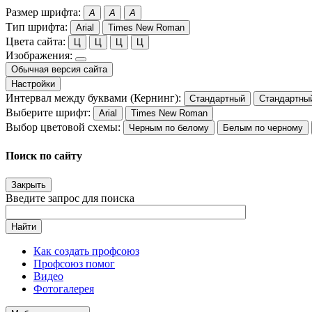
Размер шрифта:
A
A
A
Тип шрифта:
Arial
Times New Roman
Цвета сайта:
Ц
Ц
Ц
Ц
Изображения:
Обычная версия сайта
Настройки
Интервал между буквами (Кернинг):
Стандартный
Стандартны
Выберите шрифт:
Arial
Times New Roman
Выбор цветовой схемы:
Черным по белому
Белым по черному
Поиск по сайту
Закрыть
Введите запрос для поиска
Найти
Как создать профсоюз
Профсоюз помог
Видео
Фотогалерея