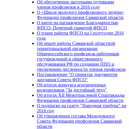
Об обеспечении льготными путевками
членов профсоюзов в 2016 году
О «Школе молодого профсоюзного лидера»
Федерации профсоюзов Самарской области
О квоте на награждение Благодарностью
ФПСО, Почетной грамотой ФПСО
О плане работы ФПСО на I полугодие 2016
года
Об опыте работы Самарской областной
территориальной организации
Общероссийского профсоюза работников
госучреждений и общественного
обслуживания РФ по созданию ППО и
увеличению численности членов профсоюза
Постановление "О проектах документов
заседания Совета ФПСО"
Об итогах конкурса агитационных
видеороликов "За достойный труд"
Об итогах XII Межотраслевой Спартакиады
Федерации профсоюзов Самарской области
О подписке на газету "Народная трибуна" на
2016 год
Об утверждении состава Молодежного
Совета Федерации профсоюзов Самарской
области