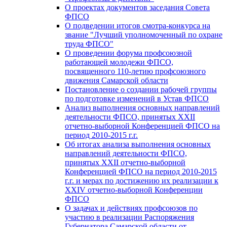
О проектах документов заседания Совета
ФПСО
О подведении итогов смотра-конкурса на
звание "Лучший уполномоченный по охране
труда ФПСО"
О проведении форума профсоюзной
работающей молодежи ФПСО,
посвященного 110-летию профсоюзного
движения Самарской области
Постановление о создании рабочей группы
по подготовке изменений в Устав ФПСО
Анализ выполнения основных направлений
деятельности ФПСО, принятых XXII
отчетно-выборной Конференцией ФПСО на
период 2010-2015 г.г.
Об итогах анализа выполнения основных
направлений деятельности ФПСО,
принятых XXII отчетно-выборной
Конференцией ФПСО на период 2010-2015
г.г. и мерах по достижению их реализации к
XXIV отчетно-выборной Конференции
ФПСО
О задачах и действиях профсоюзов по
участию в реализации Распоряжения
Губернатора Самарской области от