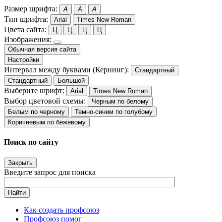
Размер шрифта:
A
A
A
Тип шрифта:
Arial
Times New Roman
Цвета сайта:
Ц
Ц
Ц
Ц
Изображения:
Обычная версия сайта
Настройки
Интервал между буквами (Кернинг):
Стандартный
Стандартный
Большой
Выберите шрифт:
Arial
Times New Roman
Выбор цветовой схемы:
Черным по белому
Белым по черному
Темно-синим по голубому
Коричневым по бежевому
Поиск по сайту
Закрыть
Введите запрос для поиска
Найти
Как создать профсоюз
Профсоюз помог