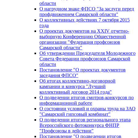
области
О нагрудном знаке ФПСО "За заслуги перед
профдвижением Самарской области"
О коллективных действиях 7 октября 2015
года
О проектах документов на XXIV отчетно-
выборную Конференцию Общественной
организации "Федерация профсоюзов
Самарской области"
Об утверждении Председателя Молодежного
Совета Федерации профсоюзов Самарской
области
Постановление "О проектах документов
заседания ФПСО"
Об итогах коллективно-договорной
кампании и конкурса "Лучший
коллективный договор 2014 года"
О подведении итогов смотров-конкурсов по
информационной работе
О состоянии условий и охраны труда на ЗАО
"Самарский гипсовый комбинат"
О подведении итогов регионального этапа
Всероссийского фотоконкурса ФНПР
"Профсоюзы в действии"
Постановление "О подведении итогов