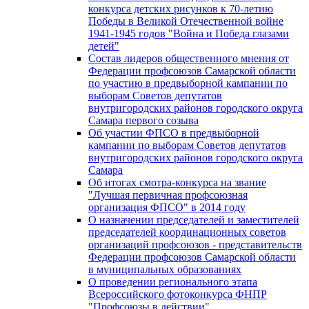
конкурса детских рисунков к 70-летию
Победы в Великой Отечественной войне
1941-1945 годов "Война и Победа глазами
детей"
Состав лидеров общественного мнения от
Федерации профсоюзов Самарской области
по участию в предвыборной кампании по
выборам Советов депутатов
внутригородских районов городского округа
Самара первого созыва
Об участии ФПСО в предвыборной
кампании по выборам Советов депутатов
внутригородских районов городского округа
Самара
Об итогах смотра-конкурса на звание
"Лучшая первичная профсоюзная
организация ФПСО" в 2014 году
О назначении председателей и заместителей
председателей координационных советов
организаций профсоюзов - представительств
Федерации профсоюзов Самарской области
в муниципальных образованиях
О проведении регионального этапа
Всероссийского фотоконкурса ФНПР
"Профсоюзы в действии"