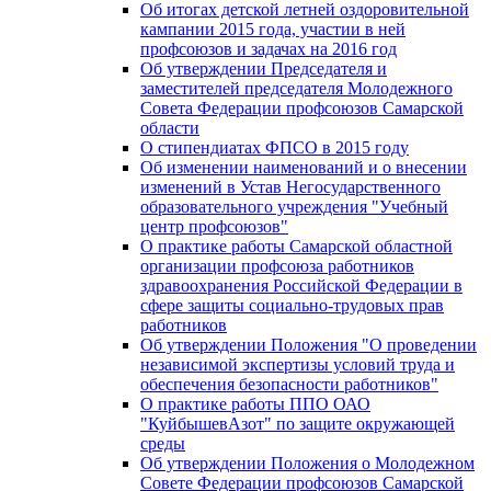
Об итогах детской летней оздоровительной
кампании 2015 года, участии в ней
профсоюзов и задачах на 2016 год
Об утверждении Председателя и
заместителей председателя Молодежного
Совета Федерации профсоюзов Самарской
области
О стипендиатах ФПСО в 2015 году
Об изменении наименований и о внесении
изменений в Устав Негосударственного
образовательного учреждения "Учебный
центр профсоюзов"
О практике работы Самарской областной
организации профсоюза работников
здравоохранения Российской Федерации в
сфере защиты социально-трудовых прав
работников
Об утверждении Положения "О проведении
независимой экспертизы условий труда и
обеспечения безопасности работников"
О практике работы ППО ОАО
"КуйбышевАзот" по защите окружающей
среды
Об утверждении Положения о Молодежном
Совете Федерации профсоюзов Самарской