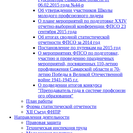
06.02.2015 года №44-р
Об утверждении участников Школы
молодого профсоюзного лидера
О плане мероприятий по подготовке XXIV
отчетно-выборной конференции ФПСО 23
сентября 2015 года
Об итогах сводной статистической
отчетности ФПСО за 2014 год
Постановление по путевкам на 2015 год
О мероприятиях ФПСО по подготовке,
участию и проведению праздничных
мероприятий, посвященных 110-летию
профдвижения Самарской области и 70-
летию Победы в Великой Отечественной
войне 1941-1945 г.г.
О подведении итогов конкурса
"Преподаватель года в системе профсоюзн
ого образования"
План работы
Форма статистической отчетности
XII Съезд ФНПР
Направления деятельности
Правовая защита
Техническая инспекция труда