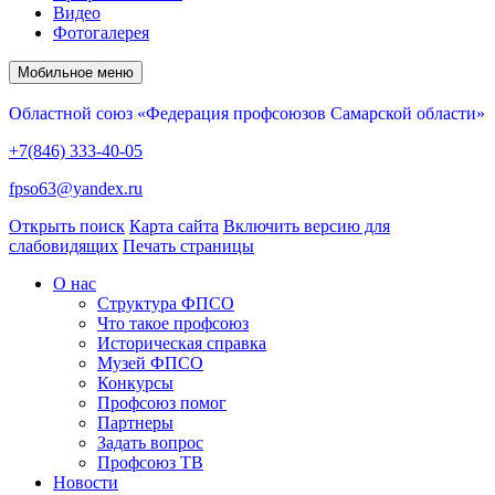
Видео
Фотогалерея
Мобильное меню
Областной союз «Федерация профсоюзов Самарской области»
+7(846) 333-40-05
fpso63@yandex.ru
Открыть поиск
Карта сайта
Включить версию для
слабовидящих
Печать страницы
О нас
Структура ФПСО
Что такое профсоюз
Историческая справка
Музей ФПСО
Конкурсы
Профсоюз помог
Партнеры
Задать вопрос
Профсоюз ТВ
Новости