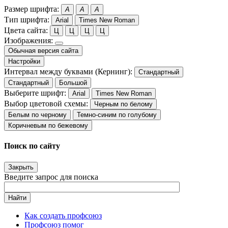
Размер шрифта:
A
A
A
Тип шрифта:
Arial
Times New Roman
Цвета сайта:
Ц
Ц
Ц
Ц
Изображения:
Обычная версия сайта
Настройки
Интервал между буквами (Кернинг):
Стандартный
Стандартный
Большой
Выберите шрифт:
Arial
Times New Roman
Выбор цветовой схемы:
Черным по белому
Белым по черному
Темно-синим по голубому
Коричневым по бежевому
Поиск по сайту
Закрыть
Введите запрос для поиска
Найти
Как создать профсоюз
Профсоюз помог