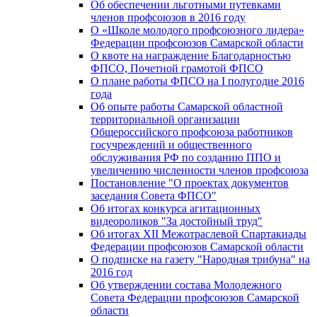
Об обеспечении льготными путевками
членов профсоюзов в 2016 году
О «Школе молодого профсоюзного лидера»
Федерации профсоюзов Самарской области
О квоте на награждение Благодарностью
ФПСО, Почетной грамотой ФПСО
О плане работы ФПСО на I полугодие 2016
года
Об опыте работы Самарской областной
территориальной организации
Общероссийского профсоюза работников
госучреждений и общественного
обслуживания РФ по созданию ППО и
увеличению численности членов профсоюза
Постановление "О проектах документов
заседания Совета ФПСО"
Об итогах конкурса агитационных
видеороликов "За достойный труд"
Об итогах XII Межотраслевой Спартакиады
Федерации профсоюзов Самарской области
О подписке на газету "Народная трибуна" на
2016 год
Об утверждении состава Молодежного
Совета Федерации профсоюзов Самарской
области