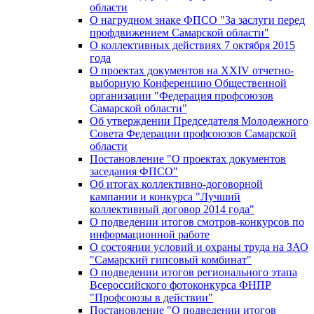
области
О нагрудном знаке ФПСО "За заслуги перед
профдвижением Самарской области"
О коллективных действиях 7 октября 2015
года
О проектах документов на XXIV отчетно-
выборную Конференцию Общественной
организации "Федерация профсоюзов
Самарской области"
Об утверждении Председателя Молодежного
Совета Федерации профсоюзов Самарской
области
Постановление "О проектах документов
заседания ФПСО"
Об итогах коллективно-договорной
кампании и конкурса "Лучший
коллективный договор 2014 года"
О подведении итогов смотров-конкурсов по
информационной работе
О состоянии условий и охраны труда на ЗАО
"Самарский гипсовый комбинат"
О подведении итогов регионального этапа
Всероссийского фотоконкурса ФНПР
"Профсоюзы в действии"
Постановление "О подведении итогов