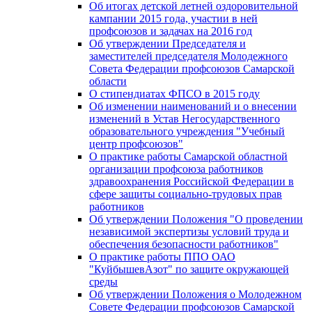
Об итогах детской летней оздоровительной
кампании 2015 года, участии в ней
профсоюзов и задачах на 2016 год
Об утверждении Председателя и
заместителей председателя Молодежного
Совета Федерации профсоюзов Самарской
области
О стипендиатах ФПСО в 2015 году
Об изменении наименований и о внесении
изменений в Устав Негосударственного
образовательного учреждения "Учебный
центр профсоюзов"
О практике работы Самарской областной
организации профсоюза работников
здравоохранения Российской Федерации в
сфере защиты социально-трудовых прав
работников
Об утверждении Положения "О проведении
независимой экспертизы условий труда и
обеспечения безопасности работников"
О практике работы ППО ОАО
"КуйбышевАзот" по защите окружающей
среды
Об утверждении Положения о Молодежном
Совете Федерации профсоюзов Самарской