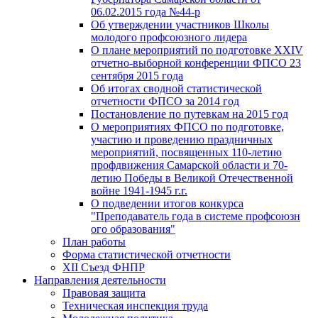
06.02.2015 года №44-р
Об утверждении участников Школы
молодого профсоюзного лидера
О плане мероприятий по подготовке XXIV
отчетно-выборной конференции ФПСО 23
сентября 2015 года
Об итогах сводной статистической
отчетности ФПСО за 2014 год
Постановление по путевкам на 2015 год
О мероприятиях ФПСО по подготовке,
участию и проведению праздничных
мероприятий, посвященных 110-летию
профдвижения Самарской области и 70-
летию Победы в Великой Отечественной
войне 1941-1945 г.г.
О подведении итогов конкурса
"Преподаватель года в системе профсоюзн
ого образования"
План работы
Форма статистической отчетности
XII Съезд ФНПР
Направления деятельности
Правовая защита
Техническая инспекция труда