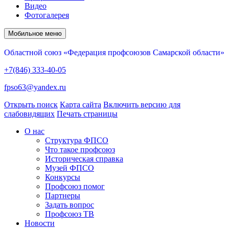
Видео
Фотогалерея
Мобильное меню
Областной союз «Федерация профсоюзов Самарской области»
+7(846) 333-40-05
fpso63@yandex.ru
Открыть поиск
Карта сайта
Включить версию для
слабовидящих
Печать страницы
О нас
Структура ФПСО
Что такое профсоюз
Историческая справка
Музей ФПСО
Конкурсы
Профсоюз помог
Партнеры
Задать вопрос
Профсоюз ТВ
Новости