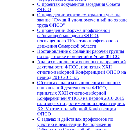
О проектах документов заседания Совета
ФПСО
О подведении итогов смотра-конкурса на
звание "Лучший уполномоченный по охране
труда ФПСО"
О проведении форума профсоюзной
работающей молодежи ФПСО,
посвященного 110-летию профсоюзного
движения Самарской области
Постановление о создании рабочей группы
по подготовке изменений в Устав ФПСО
Анализ выполнения основных направлений
деятельности ФПСО, принятых XXII
отчетно-выборной Конференцией ФПСО на
период 2010-2015 г.г.
Об итогах анализа выполнения основных
направлений деятельности ФПСО,
принятых XXII отчетно-выборной
Конференцией ФПСО на период 2010-2015
г.г. и мерах по достижению их реализации к
XXIV отчетно-выборной Конференции
ФПСО
О задачах и действиях профсоюзов по
участию в реализации Распоряжения
Губернатора Самарской области от