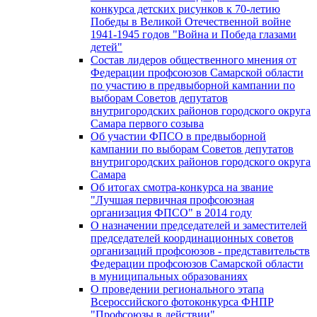
конкурса детских рисунков к 70-летию
Победы в Великой Отечественной войне
1941-1945 годов "Война и Победа глазами
детей"
Состав лидеров общественного мнения от
Федерации профсоюзов Самарской области
по участию в предвыборной кампании по
выборам Советов депутатов
внутригородских районов городского округа
Самара первого созыва
Об участии ФПСО в предвыборной
кампании по выборам Советов депутатов
внутригородских районов городского округа
Самара
Об итогах смотра-конкурса на звание
"Лучшая первичная профсоюзная
организация ФПСО" в 2014 году
О назначении председателей и заместителей
председателей координационных советов
организаций профсоюзов - представительств
Федерации профсоюзов Самарской области
в муниципальных образованиях
О проведении регионального этапа
Всероссийского фотоконкурса ФНПР
"Профсоюзы в действии"