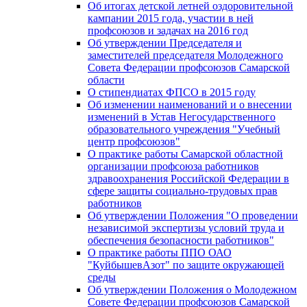
Об итогах детской летней оздоровительной
кампании 2015 года, участии в ней
профсоюзов и задачах на 2016 год
Об утверждении Председателя и
заместителей председателя Молодежного
Совета Федерации профсоюзов Самарской
области
О стипендиатах ФПСО в 2015 году
Об изменении наименований и о внесении
изменений в Устав Негосударственного
образовательного учреждения "Учебный
центр профсоюзов"
О практике работы Самарской областной
организации профсоюза работников
здравоохранения Российской Федерации в
сфере защиты социально-трудовых прав
работников
Об утверждении Положения "О проведении
независимой экспертизы условий труда и
обеспечения безопасности работников"
О практике работы ППО ОАО
"КуйбышевАзот" по защите окружающей
среды
Об утверждении Положения о Молодежном
Совете Федерации профсоюзов Самарской