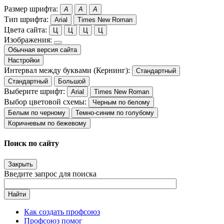
Размер шрифта:
A
A
A
Тип шрифта:
Arial
Times New Roman
Цвета сайта:
Ц
Ц
Ц
Ц
Изображения:
Обычная версия сайта
Настройки
Интервал между буквами (Кернинг):
Стандартный
Стандартный
Большой
Выберите шрифт:
Arial
Times New Roman
Выбор цветовой схемы:
Черным по белому
Белым по черному
Темно-синим по голубому
Коричневым по бежевому
Поиск по сайту
Закрыть
Введите запрос для поиска
Найти
Как создать профсоюз
Профсоюз помог