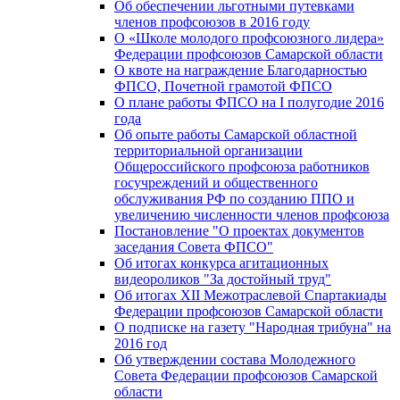
Об обеспечении льготными путевками
членов профсоюзов в 2016 году
О «Школе молодого профсоюзного лидера»
Федерации профсоюзов Самарской области
О квоте на награждение Благодарностью
ФПСО, Почетной грамотой ФПСО
О плане работы ФПСО на I полугодие 2016
года
Об опыте работы Самарской областной
территориальной организации
Общероссийского профсоюза работников
госучреждений и общественного
обслуживания РФ по созданию ППО и
увеличению численности членов профсоюза
Постановление "О проектах документов
заседания Совета ФПСО"
Об итогах конкурса агитационных
видеороликов "За достойный труд"
Об итогах XII Межотраслевой Спартакиады
Федерации профсоюзов Самарской области
О подписке на газету "Народная трибуна" на
2016 год
Об утверждении состава Молодежного
Совета Федерации профсоюзов Самарской
области