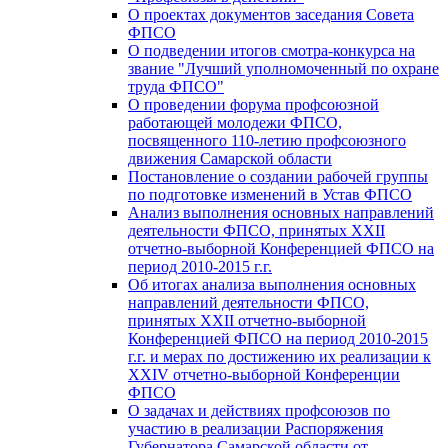
О проектах документов заседания Совета
ФПСО
О подведении итогов смотра-конкурса на
звание "Лучший уполномоченный по охране
труда ФПСО"
О проведении форума профсоюзной
работающей молодежи ФПСО,
посвященного 110-летию профсоюзного
движения Самарской области
Постановление о создании рабочей группы
по подготовке изменений в Устав ФПСО
Анализ выполнения основных направлений
деятельности ФПСО, принятых XXII
отчетно-выборной Конференцией ФПСО на
период 2010-2015 г.г.
Об итогах анализа выполнения основных
направлений деятельности ФПСО,
принятых XXII отчетно-выборной
Конференцией ФПСО на период 2010-2015
г.г. и мерах по достижению их реализации к
XXIV отчетно-выборной Конференции
ФПСО
О задачах и действиях профсоюзов по
участию в реализации Распоряжения
Губернатора Самарской области от