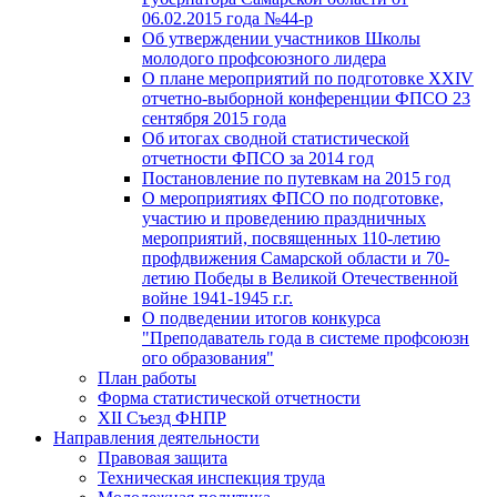
06.02.2015 года №44-р
Об утверждении участников Школы
молодого профсоюзного лидера
О плане мероприятий по подготовке XXIV
отчетно-выборной конференции ФПСО 23
сентября 2015 года
Об итогах сводной статистической
отчетности ФПСО за 2014 год
Постановление по путевкам на 2015 год
О мероприятиях ФПСО по подготовке,
участию и проведению праздничных
мероприятий, посвященных 110-летию
профдвижения Самарской области и 70-
летию Победы в Великой Отечественной
войне 1941-1945 г.г.
О подведении итогов конкурса
"Преподаватель года в системе профсоюзн
ого образования"
План работы
Форма статистической отчетности
XII Съезд ФНПР
Направления деятельности
Правовая защита
Техническая инспекция труда