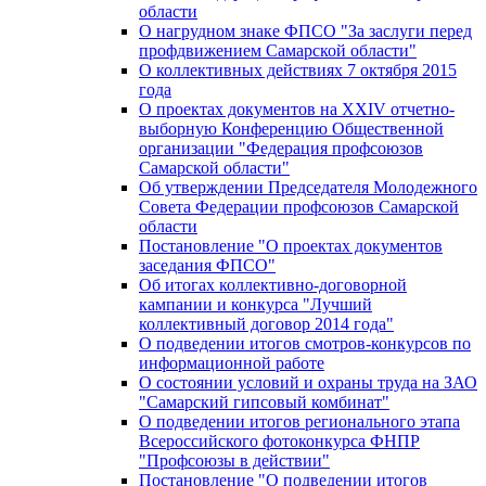
области
О нагрудном знаке ФПСО "За заслуги перед
профдвижением Самарской области"
О коллективных действиях 7 октября 2015
года
О проектах документов на XXIV отчетно-
выборную Конференцию Общественной
организации "Федерация профсоюзов
Самарской области"
Об утверждении Председателя Молодежного
Совета Федерации профсоюзов Самарской
области
Постановление "О проектах документов
заседания ФПСО"
Об итогах коллективно-договорной
кампании и конкурса "Лучший
коллективный договор 2014 года"
О подведении итогов смотров-конкурсов по
информационной работе
О состоянии условий и охраны труда на ЗАО
"Самарский гипсовый комбинат"
О подведении итогов регионального этапа
Всероссийского фотоконкурса ФНПР
"Профсоюзы в действии"
Постановление "О подведении итогов