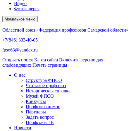
Видео
Фотогалерея
Мобильное меню
Областной союз «Федерация профсоюзов Самарской области»
+7(846) 333-40-05
fpso63@yandex.ru
Открыть поиск
Карта сайта
Включить версию для
слабовидящих
Печать страницы
О нас
Структура ФПСО
Что такое профсоюз
Историческая справка
Музей ФПСО
Конкурсы
Профсоюз помог
Партнеры
Задать вопрос
Профсоюз ТВ
Новости