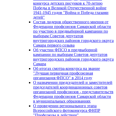
конкурса детских рисунков к 70-летию
Победы в Великой Отечественной войне
1941-1945 годов "Война и Победа глазами
детей"
Состав лидеров общественного мнения от
Федерации профсоюзов Самарской области
по участию в предвыборной кампании по
выборам Советов депутатов
внутригородских районов городского округа
Самара первого созыва
Об участии ФПСО в предвыборной
кампании по выборам Советов депутатов
внутригородских районов городского округа
Самара
Об итогах смотра-конкурса на звание
"Лучшая первичная профсоюзная
организация ФПСО" в 2014 году
О назначении председателей и заместителей
председателей координационных советов
организаций профсоюзов - представительств
Федерации профсоюзов Самарской области
в муниципальных образованиях
О проведении регионального этапа
Всероссийского фотоконкурса ФНПР
"Профсоюзы в действии"