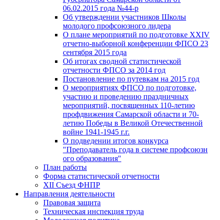
06.02.2015 года №44-р
Об утверждении участников Школы
молодого профсоюзного лидера
О плане мероприятий по подготовке XXIV
отчетно-выборной конференции ФПСО 23
сентября 2015 года
Об итогах сводной статистической
отчетности ФПСО за 2014 год
Постановление по путевкам на 2015 год
О мероприятиях ФПСО по подготовке,
участию и проведению праздничных
мероприятий, посвященных 110-летию
профдвижения Самарской области и 70-
летию Победы в Великой Отечественной
войне 1941-1945 г.г.
О подведении итогов конкурса
"Преподаватель года в системе профсоюзн
ого образования"
План работы
Форма статистической отчетности
XII Съезд ФНПР
Направления деятельности
Правовая защита
Техническая инспекция труда