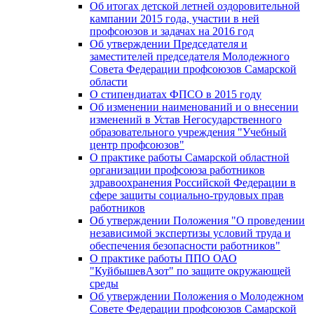
Об итогах детской летней оздоровительной
кампании 2015 года, участии в ней
профсоюзов и задачах на 2016 год
Об утверждении Председателя и
заместителей председателя Молодежного
Совета Федерации профсоюзов Самарской
области
О стипендиатах ФПСО в 2015 году
Об изменении наименований и о внесении
изменений в Устав Негосударственного
образовательного учреждения "Учебный
центр профсоюзов"
О практике работы Самарской областной
организации профсоюза работников
здравоохранения Российской Федерации в
сфере защиты социально-трудовых прав
работников
Об утверждении Положения "О проведении
независимой экспертизы условий труда и
обеспечения безопасности работников"
О практике работы ППО ОАО
"КуйбышевАзот" по защите окружающей
среды
Об утверждении Положения о Молодежном
Совете Федерации профсоюзов Самарской