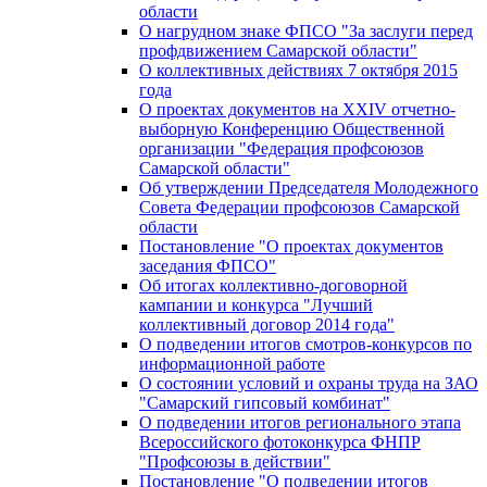
области
О нагрудном знаке ФПСО "За заслуги перед
профдвижением Самарской области"
О коллективных действиях 7 октября 2015
года
О проектах документов на XXIV отчетно-
выборную Конференцию Общественной
организации "Федерация профсоюзов
Самарской области"
Об утверждении Председателя Молодежного
Совета Федерации профсоюзов Самарской
области
Постановление "О проектах документов
заседания ФПСО"
Об итогах коллективно-договорной
кампании и конкурса "Лучший
коллективный договор 2014 года"
О подведении итогов смотров-конкурсов по
информационной работе
О состоянии условий и охраны труда на ЗАО
"Самарский гипсовый комбинат"
О подведении итогов регионального этапа
Всероссийского фотоконкурса ФНПР
"Профсоюзы в действии"
Постановление "О подведении итогов