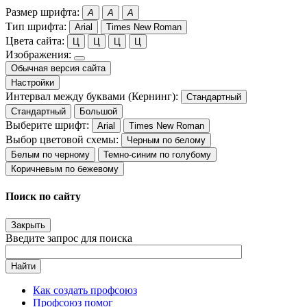
Размер шрифта:
A
A
A
Тип шрифта:
Arial
Times New Roman
Цвета сайта:
Ц
Ц
Ц
Ц
Изображения:
Обычная версия сайта
Настройки
Интервал между буквами (Кернинг):
Стандартный
Стандартный
Большой
Выберите шрифт:
Arial
Times New Roman
Выбор цветовой схемы:
Черным по белому
Белым по черному
Темно-синим по голубому
Коричневым по бежевому
Поиск по сайту
Закрыть
Введите запрос для поиска
Найти
Как создать профсоюз
Профсоюз помог