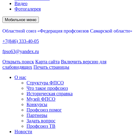
Видео
Фотогалерея
Мобильное меню
Областной союз «Федерация профсоюзов Самарской области»
+7(846) 333-40-05
fpso63@yandex.ru
Открыть поиск
Карта сайта
Включить версию для
слабовидящих
Печать страницы
О нас
Структура ФПСО
Что такое профсоюз
Историческая справка
Музей ФПСО
Конкурсы
Профсоюз помог
Партнеры
Задать вопрос
Профсоюз ТВ
Новости