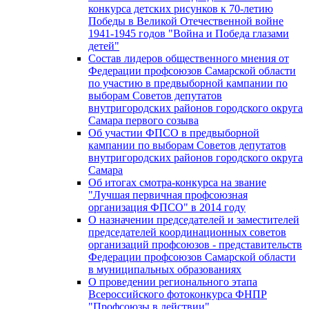
конкурса детских рисунков к 70-летию
Победы в Великой Отечественной войне
1941-1945 годов "Война и Победа глазами
детей"
Состав лидеров общественного мнения от
Федерации профсоюзов Самарской области
по участию в предвыборной кампании по
выборам Советов депутатов
внутригородских районов городского округа
Самара первого созыва
Об участии ФПСО в предвыборной
кампании по выборам Советов депутатов
внутригородских районов городского округа
Самара
Об итогах смотра-конкурса на звание
"Лучшая первичная профсоюзная
организация ФПСО" в 2014 году
О назначении председателей и заместителей
председателей координационных советов
организаций профсоюзов - представительств
Федерации профсоюзов Самарской области
в муниципальных образованиях
О проведении регионального этапа
Всероссийского фотоконкурса ФНПР
"Профсоюзы в действии"