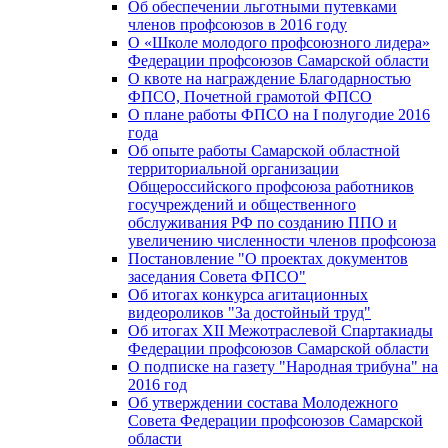
Об обеспечении льготными путевками
членов профсоюзов в 2016 году
О «Школе молодого профсоюзного лидера»
Федерации профсоюзов Самарской области
О квоте на награждение Благодарностью
ФПСО, Почетной грамотой ФПСО
О плане работы ФПСО на I полугодие 2016
года
Об опыте работы Самарской областной
территориальной организации
Общероссийского профсоюза работников
госучреждений и общественного
обслуживания РФ по созданию ППО и
увеличению численности членов профсоюза
Постановление "О проектах документов
заседания Совета ФПСО"
Об итогах конкурса агитационных
видеороликов "За достойный труд"
Об итогах XII Межотраслевой Спартакиады
Федерации профсоюзов Самарской области
О подписке на газету "Народная трибуна" на
2016 год
Об утверждении состава Молодежного
Совета Федерации профсоюзов Самарской
области