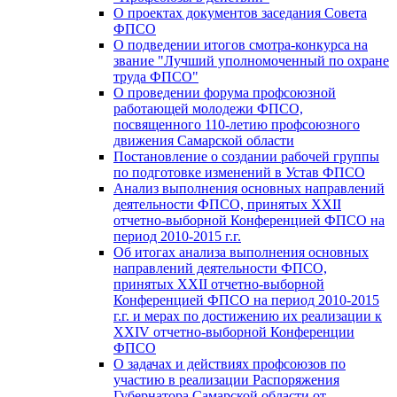
О проектах документов заседания Совета
ФПСО
О подведении итогов смотра-конкурса на
звание "Лучший уполномоченный по охране
труда ФПСО"
О проведении форума профсоюзной
работающей молодежи ФПСО,
посвященного 110-летию профсоюзного
движения Самарской области
Постановление о создании рабочей группы
по подготовке изменений в Устав ФПСО
Анализ выполнения основных направлений
деятельности ФПСО, принятых XXII
отчетно-выборной Конференцией ФПСО на
период 2010-2015 г.г.
Об итогах анализа выполнения основных
направлений деятельности ФПСО,
принятых XXII отчетно-выборной
Конференцией ФПСО на период 2010-2015
г.г. и мерах по достижению их реализации к
XXIV отчетно-выборной Конференции
ФПСО
О задачах и действиях профсоюзов по
участию в реализации Распоряжения
Губернатора Самарской области от