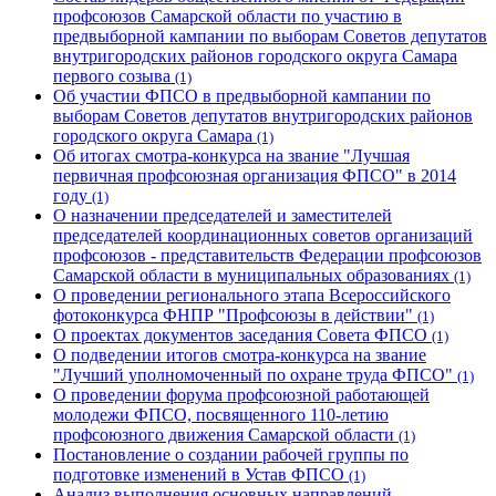
профсоюзов Самарской области по участию в
предвыборной кампании по выборам Советов депутатов
внутригородских районов городского округа Самара
первого созыва
(1)
Об участии ФПСО в предвыборной кампании по
выборам Советов депутатов внутригородских районов
городского округа Самара
(1)
Об итогах смотра-конкурса на звание "Лучшая
первичная профсоюзная организация ФПСО" в 2014
году
(1)
О назначении председателей и заместителей
председателей координационных советов организаций
профсоюзов - представительств Федерации профсоюзов
Самарской области в муниципальных образованиях
(1)
О проведении регионального этапа Всероссийского
фотоконкурса ФНПР "Профсоюзы в действии"
(1)
О проектах документов заседания Совета ФПСО
(1)
О подведении итогов смотра-конкурса на звание
"Лучший уполномоченный по охране труда ФПСО"
(1)
О проведении форума профсоюзной работающей
молодежи ФПСО, посвященного 110-летию
профсоюзного движения Самарской области
(1)
Постановление о создании рабочей группы по
подготовке изменений в Устав ФПСО
(1)
Анализ выполнения основных направлений