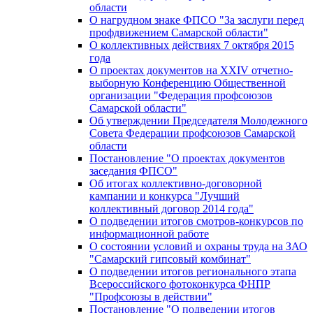
области
О нагрудном знаке ФПСО "За заслуги перед
профдвижением Самарской области"
О коллективных действиях 7 октября 2015
года
О проектах документов на XXIV отчетно-
выборную Конференцию Общественной
организации "Федерация профсоюзов
Самарской области"
Об утверждении Председателя Молодежного
Совета Федерации профсоюзов Самарской
области
Постановление "О проектах документов
заседания ФПСО"
Об итогах коллективно-договорной
кампании и конкурса "Лучший
коллективный договор 2014 года"
О подведении итогов смотров-конкурсов по
информационной работе
О состоянии условий и охраны труда на ЗАО
"Самарский гипсовый комбинат"
О подведении итогов регионального этапа
Всероссийского фотоконкурса ФНПР
"Профсоюзы в действии"
Постановление "О подведении итогов