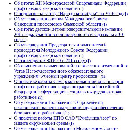
Об итогах XII Межотраслевой Спартакиады Федерации
профсоюзов Самарской области
(1)
О подписке на газету "Народная трибуна" на 2016 год
(1)
Об утверждении состава Молодежного Совета
Федерации профсоюзов Самарской области
(1)
Об итогах детской летней оздоровительной кампании
2015 года, участии в ней профсоюзов и задачах на 2016
год
(1)
Об утверждении Председателя и заместителей
председателя Молодежного Совета Федерации
профсоюзов Самарской области
(1)
О стипендиатах ФПСО в 2015 году
(1)
Об изменении наименований и о внесении изменений в
Устав Негосударственного образовательного
учреждения "Учебный центр профсоюзов"
(1)
О практике работы Самарской областной организации
профсоюза работников здравоохранения Российской
Федерации в сфере защиты социально-трудовых прав
работников
(1)
Об утверждении Положения "О проведении
независимой экспертизы условий труда и обеспечения
безопасности работников"
(1)
О практике работы ППО ОАО "КуйбышевАзот" по
защите окружающей среды
(1)
Об утверждении Положения о Молодежном Совете