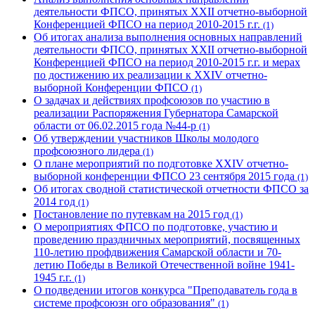
деятельности ФПСО, принятых XXII отчетно-выборной
Конференцией ФПСО на период 2010-2015 г.г.
(1)
Об итогах анализа выполнения основных направлений
деятельности ФПСО, принятых XXII отчетно-выборной
Конференцией ФПСО на период 2010-2015 г.г. и мерах
по достижению их реализации к XXIV отчетно-
выборной Конференции ФПСО
(1)
О задачах и действиях профсоюзов по участию в
реализации Распоряжения Губернатора Самарской
области от 06.02.2015 года №44-р
(1)
Об утверждении участников Школы молодого
профсоюзного лидера
(1)
О плане мероприятий по подготовке XXIV отчетно-
выборной конференции ФПСО 23 сентября 2015 года
(1)
Об итогах сводной статистической отчетности ФПСО за
2014 год
(1)
Постановление по путевкам на 2015 год
(1)
О мероприятиях ФПСО по подготовке, участию и
проведению праздничных мероприятий, посвященных
110-летию профдвижения Самарской области и 70-
летию Победы в Великой Отечественной войне 1941-
1945 г.г.
(1)
О подведении итогов конкурса "Преподаватель года в
системе профсоюзн ого образования"
(1)