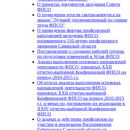
О проектах документов заседания Совета
ФПСО
О подведении итогов смотра-конкурса на
звание "Лучший уполномоченный по охране
труда ФПСО"
О проведении форума профсоюзной
работающей молодежи ФПСО,
посвященного 110-летию профсоюзного
движения Самарской области
Постановление о создании рабочей группы
по подготовке изменений в Устав ФПСО
Анализ выполнения основных направлений
деятельности ФПСО, принятых XXII
отчетно-выборной Конференцией ФПСО на
период 2010-2015 г.г.
Об итогах анализа выполнения основных
направлений деятельности ФПСО,
принятых XXII отчетно-выборной
Конференцией ФПСО на период 2010-2015
г.г. и мерах по достижению их реализации к
XXIV отчетно-выборной Конференции
ФПСО
О задачах и действиях профсоюзов по
участию в реализации Распоряжения
Губернатора Самарской области от