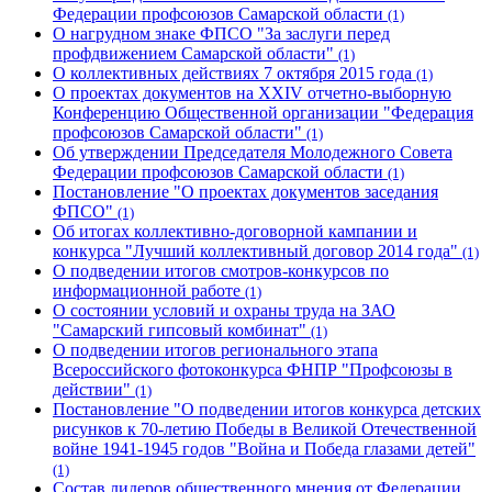
Федерации профсоюзов Самарской области
(1)
О нагрудном знаке ФПСО "За заслуги перед
профдвижением Самарской области"
(1)
О коллективных действиях 7 октября 2015 года
(1)
О проектах документов на XXIV отчетно-выборную
Конференцию Общественной организации "Федерация
профсоюзов Самарской области"
(1)
Об утверждении Председателя Молодежного Совета
Федерации профсоюзов Самарской области
(1)
Постановление "О проектах документов заседания
ФПСО"
(1)
Об итогах коллективно-договорной кампании и
конкурса "Лучший коллективный договор 2014 года"
(1)
О подведении итогов смотров-конкурсов по
информационной работе
(1)
О состоянии условий и охраны труда на ЗАО
"Самарский гипсовый комбинат"
(1)
О подведении итогов регионального этапа
Всероссийского фотоконкурса ФНПР "Профсоюзы в
действии"
(1)
Постановление "О подведении итогов конкурса детских
рисунков к 70-летию Победы в Великой Отечественной
войне 1941-1945 годов "Война и Победа глазами детей"
(1)
Состав лидеров общественного мнения от Федерации