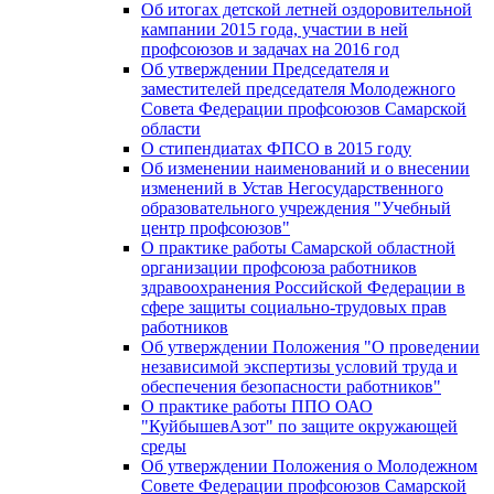
Об итогах детской летней оздоровительной
кампании 2015 года, участии в ней
профсоюзов и задачах на 2016 год
Об утверждении Председателя и
заместителей председателя Молодежного
Совета Федерации профсоюзов Самарской
области
О стипендиатах ФПСО в 2015 году
Об изменении наименований и о внесении
изменений в Устав Негосударственного
образовательного учреждения "Учебный
центр профсоюзов"
О практике работы Самарской областной
организации профсоюза работников
здравоохранения Российской Федерации в
сфере защиты социально-трудовых прав
работников
Об утверждении Положения "О проведении
независимой экспертизы условий труда и
обеспечения безопасности работников"
О практике работы ППО ОАО
"КуйбышевАзот" по защите окружающей
среды
Об утверждении Положения о Молодежном
Совете Федерации профсоюзов Самарской