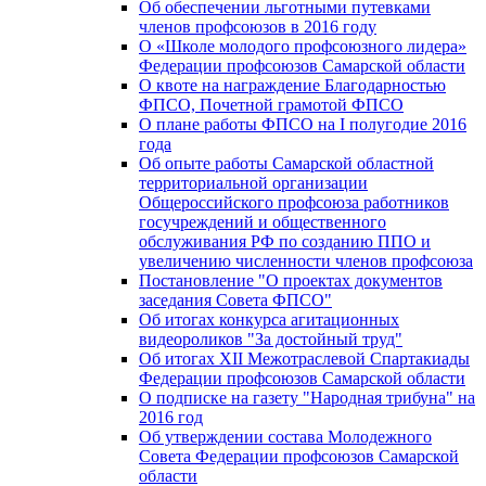
Об обеспечении льготными путевками
членов профсоюзов в 2016 году
О «Школе молодого профсоюзного лидера»
Федерации профсоюзов Самарской области
О квоте на награждение Благодарностью
ФПСО, Почетной грамотой ФПСО
О плане работы ФПСО на I полугодие 2016
года
Об опыте работы Самарской областной
территориальной организации
Общероссийского профсоюза работников
госучреждений и общественного
обслуживания РФ по созданию ППО и
увеличению численности членов профсоюза
Постановление "О проектах документов
заседания Совета ФПСО"
Об итогах конкурса агитационных
видеороликов "За достойный труд"
Об итогах XII Межотраслевой Спартакиады
Федерации профсоюзов Самарской области
О подписке на газету "Народная трибуна" на
2016 год
Об утверждении состава Молодежного
Совета Федерации профсоюзов Самарской
области