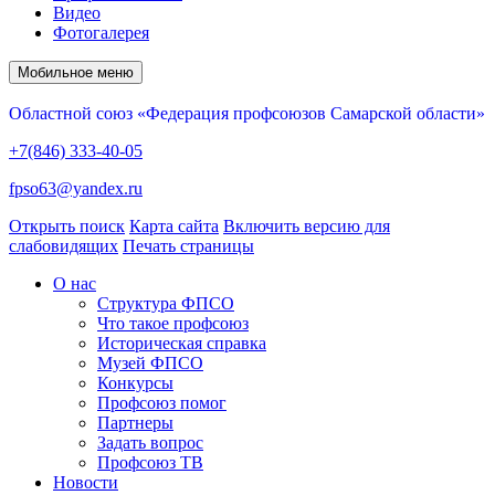
Видео
Фотогалерея
Мобильное меню
Областной союз «Федерация профсоюзов Самарской области»
+7(846) 333-40-05
fpso63@yandex.ru
Открыть поиск
Карта сайта
Включить версию для
слабовидящих
Печать страницы
О нас
Структура ФПСО
Что такое профсоюз
Историческая справка
Музей ФПСО
Конкурсы
Профсоюз помог
Партнеры
Задать вопрос
Профсоюз ТВ
Новости