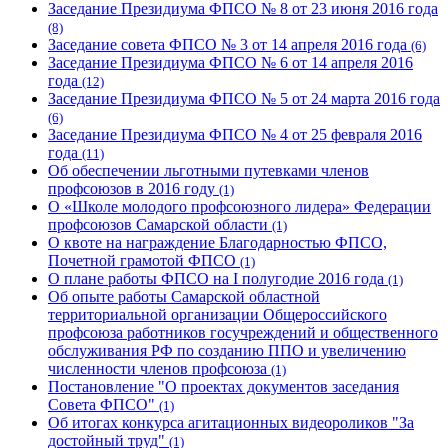
Заседание Президиума ФПСО № 8 от 23 июня 2016 года
(8)
Заседание совета ФПСО № 3 от 14 апреля 2016 года
(6)
Заседание Президиума ФПСО № 6 от 14 апреля 2016
года
(12)
Заседание Президиума ФПСО № 5 от 24 марта 2016 года
(6)
Заседание Президиума ФПСО № 4 от 25 февраля 2016
года
(11)
Об обеспечении льготными путевками членов
профсоюзов в 2016 году
(1)
О «Школе молодого профсоюзного лидера» Федерации
профсоюзов Самарской области
(1)
О квоте на награждение Благодарностью ФПСО,
Почетной грамотой ФПСО
(1)
О плане работы ФПСО на I полугодие 2016 года
(1)
Об опыте работы Самарской областной
территориальной организации Общероссийского
профсоюза работников госучреждений и общественного
обслуживания РФ по созданию ППО и увеличению
численности членов профсоюза
(1)
Постановление "О проектах документов заседания
Совета ФПСО"
(1)
Об итогах конкурса агитационных видеороликов "За
достойный труд"
(1)