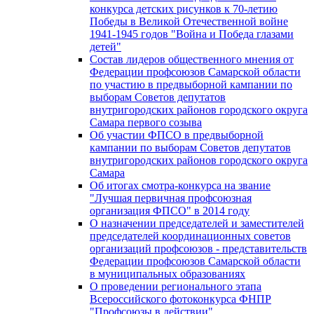
конкурса детских рисунков к 70-летию
Победы в Великой Отечественной войне
1941-1945 годов "Война и Победа глазами
детей"
Состав лидеров общественного мнения от
Федерации профсоюзов Самарской области
по участию в предвыборной кампании по
выборам Советов депутатов
внутригородских районов городского округа
Самара первого созыва
Об участии ФПСО в предвыборной
кампании по выборам Советов депутатов
внутригородских районов городского округа
Самара
Об итогах смотра-конкурса на звание
"Лучшая первичная профсоюзная
организация ФПСО" в 2014 году
О назначении председателей и заместителей
председателей координационных советов
организаций профсоюзов - представительств
Федерации профсоюзов Самарской области
в муниципальных образованиях
О проведении регионального этапа
Всероссийского фотоконкурса ФНПР
"Профсоюзы в действии"