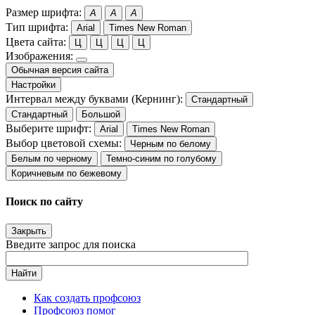
Размер шрифта:
A
A
A
Тип шрифта:
Arial
Times New Roman
Цвета сайта:
Ц
Ц
Ц
Ц
Изображения:
Обычная версия сайта
Настройки
Интервал между буквами (Кернинг):
Стандартный
Стандартный
Большой
Выберите шрифт:
Arial
Times New Roman
Выбор цветовой схемы:
Черным по белому
Белым по черному
Темно-синим по голубому
Коричневым по бежевому
Поиск по сайту
Закрыть
Введите запрос для поиска
Найти
Как создать профсоюз
Профсоюз помог