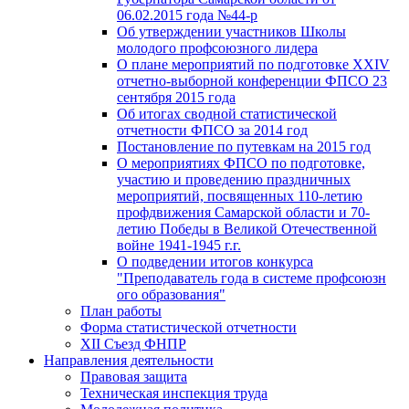
06.02.2015 года №44-р
Об утверждении участников Школы
молодого профсоюзного лидера
О плане мероприятий по подготовке XXIV
отчетно-выборной конференции ФПСО 23
сентября 2015 года
Об итогах сводной статистической
отчетности ФПСО за 2014 год
Постановление по путевкам на 2015 год
О мероприятиях ФПСО по подготовке,
участию и проведению праздничных
мероприятий, посвященных 110-летию
профдвижения Самарской области и 70-
летию Победы в Великой Отечественной
войне 1941-1945 г.г.
О подведении итогов конкурса
"Преподаватель года в системе профсоюзн
ого образования"
План работы
Форма статистической отчетности
XII Съезд ФНПР
Направления деятельности
Правовая защита
Техническая инспекция труда