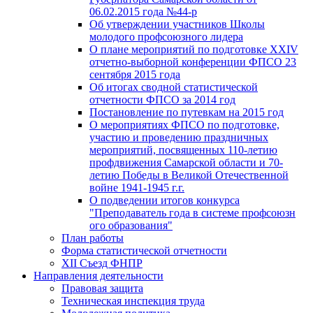
06.02.2015 года №44-р
Об утверждении участников Школы
молодого профсоюзного лидера
О плане мероприятий по подготовке XXIV
отчетно-выборной конференции ФПСО 23
сентября 2015 года
Об итогах сводной статистической
отчетности ФПСО за 2014 год
Постановление по путевкам на 2015 год
О мероприятиях ФПСО по подготовке,
участию и проведению праздничных
мероприятий, посвященных 110-летию
профдвижения Самарской области и 70-
летию Победы в Великой Отечественной
войне 1941-1945 г.г.
О подведении итогов конкурса
"Преподаватель года в системе профсоюзн
ого образования"
План работы
Форма статистической отчетности
XII Съезд ФНПР
Направления деятельности
Правовая защита
Техническая инспекция труда