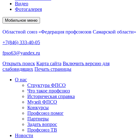
Видео
Фотогалерея
Мобильное меню
Областной союз «Федерация профсоюзов Самарской области»
+7(846) 333-40-05
fpso63@yandex.ru
Открыть поиск
Карта сайта
Включить версию для
слабовидящих
Печать страницы
О нас
Структура ФПСО
Что такое профсоюз
Историческая справка
Музей ФПСО
Конкурсы
Профсоюз помог
Партнеры
Задать вопрос
Профсоюз ТВ
Новости