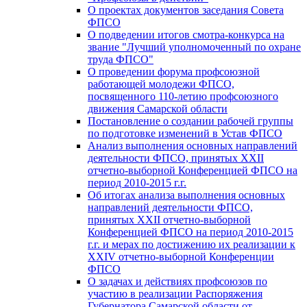
О проектах документов заседания Совета
ФПСО
О подведении итогов смотра-конкурса на
звание "Лучший уполномоченный по охране
труда ФПСО"
О проведении форума профсоюзной
работающей молодежи ФПСО,
посвященного 110-летию профсоюзного
движения Самарской области
Постановление о создании рабочей группы
по подготовке изменений в Устав ФПСО
Анализ выполнения основных направлений
деятельности ФПСО, принятых XXII
отчетно-выборной Конференцией ФПСО на
период 2010-2015 г.г.
Об итогах анализа выполнения основных
направлений деятельности ФПСО,
принятых XXII отчетно-выборной
Конференцией ФПСО на период 2010-2015
г.г. и мерах по достижению их реализации к
XXIV отчетно-выборной Конференции
ФПСО
О задачах и действиях профсоюзов по
участию в реализации Распоряжения
Губернатора Самарской области от