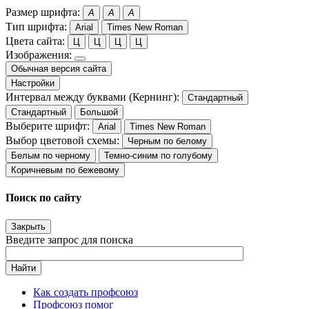
Размер шрифта:
A
A
A
Тип шрифта:
Arial
Times New Roman
Цвета сайта:
Ц
Ц
Ц
Ц
Изображения:
Обычная версия сайта
Настройки
Интервал между буквами (Кернинг):
Стандартный
Стандартный
Большой
Выберите шрифт:
Arial
Times New Roman
Выбор цветовой схемы:
Черным по белому
Белым по черному
Темно-синим по голубому
Коричневым по бежевому
Поиск по сайту
Закрыть
Введите запрос для поиска
Найти
Как создать профсоюз
Профсоюз помог