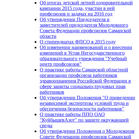
Об итогах детской летней оздоровительной
кампании 2015 года, участии в ней
профсоюзов и задачах на 2016 год
Об утверждении Председателя и
заместителей председателя Молодежного
Совета Федерации профсоюзов Самарской
области
О стипендиатах ФПСО в 2015 году
Об изменении наименований и о внесении
изменений в Устав Негосударственного
образовательного учреждения "Учебный
центр профсоюзов"
О практике работы Самарской областной
организации профсоюза работников
здравоохранения Российской Федерации в
сфере защиты социально-трудовых прав
работников
Об утверждении Положения "О проведении
независимой экспертизы условий труда и
обеспечения безопасности работников"
О практике работы ППО ОАО
"КуйбышевАзот" по защите окружающей
среды
Об утверждении Положения о Молодежном
Совете Федерации профсоюзов Самарской