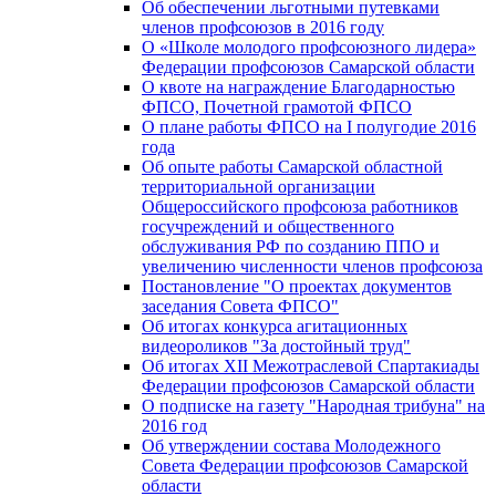
Об обеспечении льготными путевками
членов профсоюзов в 2016 году
О «Школе молодого профсоюзного лидера»
Федерации профсоюзов Самарской области
О квоте на награждение Благодарностью
ФПСО, Почетной грамотой ФПСО
О плане работы ФПСО на I полугодие 2016
года
Об опыте работы Самарской областной
территориальной организации
Общероссийского профсоюза работников
госучреждений и общественного
обслуживания РФ по созданию ППО и
увеличению численности членов профсоюза
Постановление "О проектах документов
заседания Совета ФПСО"
Об итогах конкурса агитационных
видеороликов "За достойный труд"
Об итогах XII Межотраслевой Спартакиады
Федерации профсоюзов Самарской области
О подписке на газету "Народная трибуна" на
2016 год
Об утверждении состава Молодежного
Совета Федерации профсоюзов Самарской
области