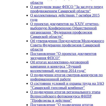
области
О нагрудном знаке ФПСО "За заслуги перед
профдвижением Самарской области"
О коллективных действиях 7 октября 2015
года
О проектах документов на XXIV отчетно-
выборную Конференцию Общественной
организации "Федерация профсоюзов
Самарской области"
Об утверждении Председателя Молодежного
Совета Федерации профсоюзов Самарской
области
Постановление "О проектах документов
заседания ФПСО"
Об итогах коллективно-договорной
кампании и конкурса "Лучший
коллективный договор 2014 года"
О подведении итогов смотров-конкурсов по
информационной работе
О состоянии условий и охраны труда на ЗАО
"Самарский гипсовый комбинат"
О подведении итогов регионального этапа
Всероссийского фотоконкурса ФНПР
"Профсоюзы в действии"
Постановление "О подведении итогов