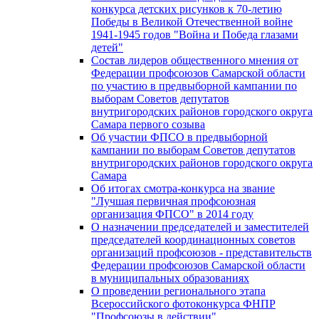
конкурса детских рисунков к 70-летию
Победы в Великой Отечественной войне
1941-1945 годов "Война и Победа глазами
детей"
Состав лидеров общественного мнения от
Федерации профсоюзов Самарской области
по участию в предвыборной кампании по
выборам Советов депутатов
внутригородских районов городского округа
Самара первого созыва
Об участии ФПСО в предвыборной
кампании по выборам Советов депутатов
внутригородских районов городского округа
Самара
Об итогах смотра-конкурса на звание
"Лучшая первичная профсоюзная
организация ФПСО" в 2014 году
О назначении председателей и заместителей
председателей координационных советов
организаций профсоюзов - представительств
Федерации профсоюзов Самарской области
в муниципальных образованиях
О проведении регионального этапа
Всероссийского фотоконкурса ФНПР
"Профсоюзы в действии"