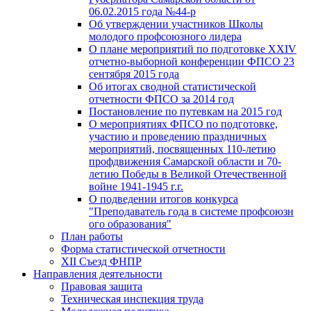
06.02.2015 года №44-р
Об утверждении участников Школы
молодого профсоюзного лидера
О плане мероприятий по подготовке XXIV
отчетно-выборной конференции ФПСО 23
сентября 2015 года
Об итогах сводной статистической
отчетности ФПСО за 2014 год
Постановление по путевкам на 2015 год
О мероприятиях ФПСО по подготовке,
участию и проведению праздничных
мероприятий, посвященных 110-летию
профдвижения Самарской области и 70-
летию Победы в Великой Отечественной
войне 1941-1945 г.г.
О подведении итогов конкурса
"Преподаватель года в системе профсоюзн
ого образования"
План работы
Форма статистической отчетности
XII Съезд ФНПР
Направления деятельности
Правовая защита
Техническая инспекция труда