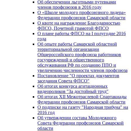
Об обеспечении льготными путевками
членов профсоюзов в 2016 году
О «Школе молодого профсоюзного лидера»
Федерации профсоюзов Самарской области
О квоте на награждение Благодарностью
ФПСО, Почетной грамотой ФПСО
О плане работы ФПСО на I полугодие 2016
года
Об опыте работы Самарской областной
территориальной организации
Общероссийского профсоюза работников
госучреждений и общественного
обслуживания РФ по созданию ППО и
увеличению численности членов профсоюза
Постановление "О проектах документов
заседания Совета ФПСО"
Об итогах конкурса агитационных
видеороликов "За достойный труд"
Об итогах XII Межотраслевой Спартакиады
Федерации профсоюзов Самарской области
О подписке на газету "Народная трибуна" на
2016 год
Об утверждении состава Молодежного
Совета Федерации профсоюзов Самарской
области