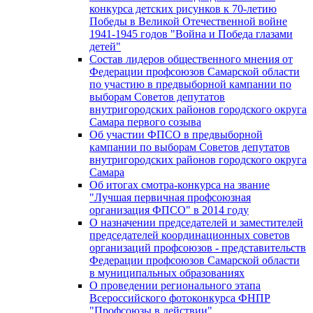
конкурса детских рисунков к 70-летию
Победы в Великой Отечественной войне
1941-1945 годов "Война и Победа глазами
детей"
Состав лидеров общественного мнения от
Федерации профсоюзов Самарской области
по участию в предвыборной кампании по
выборам Советов депутатов
внутригородских районов городского округа
Самара первого созыва
Об участии ФПСО в предвыборной
кампании по выборам Советов депутатов
внутригородских районов городского округа
Самара
Об итогах смотра-конкурса на звание
"Лучшая первичная профсоюзная
организация ФПСО" в 2014 году
О назначении председателей и заместителей
председателей координационных советов
организаций профсоюзов - представительств
Федерации профсоюзов Самарской области
в муниципальных образованиях
О проведении регионального этапа
Всероссийского фотоконкурса ФНПР
"Профсоюзы в действии"