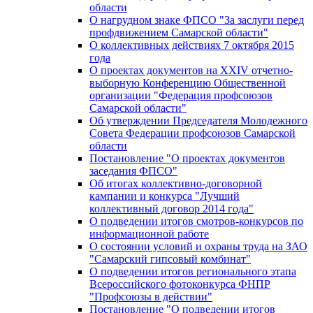
области
О нагрудном знаке ФПСО "За заслуги перед
профдвижением Самарской области"
О коллективных действиях 7 октября 2015
года
О проектах документов на XXIV отчетно-
выборную Конференцию Общественной
организации "Федерация профсоюзов
Самарской области"
Об утверждении Председателя Молодежного
Совета Федерации профсоюзов Самарской
области
Постановление "О проектах документов
заседания ФПСО"
Об итогах коллективно-договорной
кампании и конкурса "Лучший
коллективный договор 2014 года"
О подведении итогов смотров-конкурсов по
информационной работе
О состоянии условий и охраны труда на ЗАО
"Самарский гипсовый комбинат"
О подведении итогов регионального этапа
Всероссийского фотоконкурса ФНПР
"Профсоюзы в действии"
Постановление "О подведении итогов