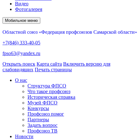
Видео
Фотогалерея
Мобильное меню
Областной союз «Федерация профсоюзов Самарской области»
+7(846) 333-40-05
fpso63@yandex.ru
Открыть поиск
Карта сайта
Включить версию для
слабовидящих
Печать страницы
О нас
Структура ФПСО
Что такое профсоюз
Историческая справка
Музей ФПСО
Конкурсы
Профсоюз помог
Партнеры
Задать вопрос
Профсоюз ТВ
Новости