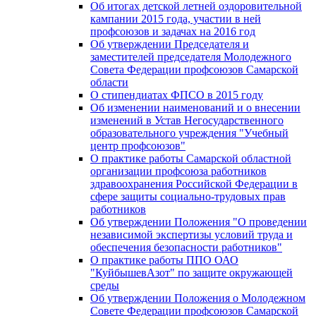
Об итогах детской летней оздоровительной
кампании 2015 года, участии в ней
профсоюзов и задачах на 2016 год
Об утверждении Председателя и
заместителей председателя Молодежного
Совета Федерации профсоюзов Самарской
области
О стипендиатах ФПСО в 2015 году
Об изменении наименований и о внесении
изменений в Устав Негосударственного
образовательного учреждения "Учебный
центр профсоюзов"
О практике работы Самарской областной
организации профсоюза работников
здравоохранения Российской Федерации в
сфере защиты социально-трудовых прав
работников
Об утверждении Положения "О проведении
независимой экспертизы условий труда и
обеспечения безопасности работников"
О практике работы ППО ОАО
"КуйбышевАзот" по защите окружающей
среды
Об утверждении Положения о Молодежном
Совете Федерации профсоюзов Самарской