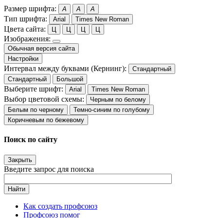
Размер шрифта:
A
A
A
Тип шрифта:
Arial
Times New Roman
Цвета сайта:
Ц
Ц
Ц
Ц
Изображения:
Обычная версия сайта
Настройки
Интервал между буквами (Кернинг):
Стандартный
Стандартный
Большой
Выберите шрифт:
Arial
Times New Roman
Выбор цветовой схемы:
Черным по белому
Белым по черному
Темно-синим по голубому
Коричневым по бежевому
Поиск по сайту
Закрыть
Введите запрос для поиска
Найти
Как создать профсоюз
Профсоюз помог