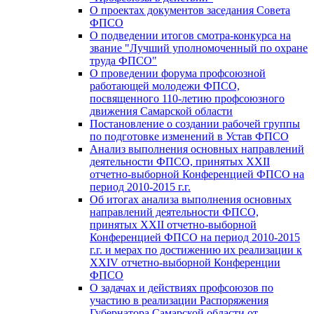
О проектах документов заседания Совета
ФПСО
О подведении итогов смотра-конкурса на
звание "Лучший уполномоченный по охране
труда ФПСО"
О проведении форума профсоюзной
работающей молодежи ФПСО,
посвященного 110-летию профсоюзного
движения Самарской области
Постановление о создании рабочей группы
по подготовке изменений в Устав ФПСО
Анализ выполнения основных направлений
деятельности ФПСО, принятых XXII
отчетно-выборной Конференцией ФПСО на
период 2010-2015 г.г.
Об итогах анализа выполнения основных
направлений деятельности ФПСО,
принятых XXII отчетно-выборной
Конференцией ФПСО на период 2010-2015
г.г. и мерах по достижению их реализации к
XXIV отчетно-выборной Конференции
ФПСО
О задачах и действиях профсоюзов по
участию в реализации Распоряжения
Губернатора Самарской области от