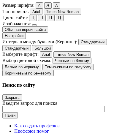
Размер шрифта:
A
A
A
Тип шрифта:
Arial
Times New Roman
Цвета сайта:
Ц
Ц
Ц
Ц
Изображения:
Обычная версия сайта
Настройки
Интервал между буквами (Кернинг):
Стандартный
Стандартный
Большой
Выберите шрифт:
Arial
Times New Roman
Выбор цветовой схемы:
Черным по белому
Белым по черному
Темно-синим по голубому
Коричневым по бежевому
Поиск по сайту
Закрыть
Введите запрос для поиска
Найти
Как создать профсоюз
Профсоюз помог