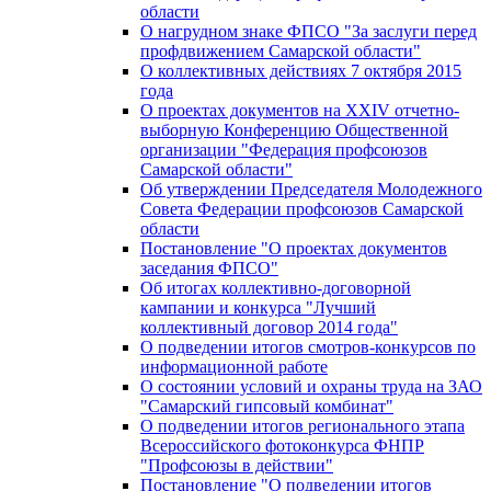
области
О нагрудном знаке ФПСО "За заслуги перед
профдвижением Самарской области"
О коллективных действиях 7 октября 2015
года
О проектах документов на XXIV отчетно-
выборную Конференцию Общественной
организации "Федерация профсоюзов
Самарской области"
Об утверждении Председателя Молодежного
Совета Федерации профсоюзов Самарской
области
Постановление "О проектах документов
заседания ФПСО"
Об итогах коллективно-договорной
кампании и конкурса "Лучший
коллективный договор 2014 года"
О подведении итогов смотров-конкурсов по
информационной работе
О состоянии условий и охраны труда на ЗАО
"Самарский гипсовый комбинат"
О подведении итогов регионального этапа
Всероссийского фотоконкурса ФНПР
"Профсоюзы в действии"
Постановление "О подведении итогов