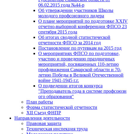
06.02.2015 года №44-р
Об утверждении участников Школы
молодого профсоюзного лидера
О плане мероприятий по подготовке XXIV
отчетно-выборной конференции ФПСО 23
сентября 2015 года
Об итогах сводной статистической
отчетности ФПСО за 2014 год
Постановление по путевкам на 2015 год
О мероприятиях ФПСО по подготовке,
участию и проведению праздничных
мероприятий, посвященных 110-летию
профдвижения Самарской области и 70-
летию Победы в Великой Отечественной
войне 1941-1945 г.г.
О подведении итогов конкурса
"Преподаватель года в системе профсоюзн
ого образования"
План работы
Форма статистической отчетности
XII Съезд ФНПР
Направления деятельности
Правовая защита
Техническая инспекция труда