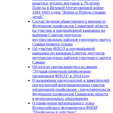
конкурса детских рисунков к 70-летию
Победы в Великой Отечественной войне
1941-1945 годов "Война и Победа глазами
детей"
Состав лидеров общественного мнения от
Федерации профсоюзов Самарской области
по участию в предвыборной кампании по
выборам Советов депутатов
внутригородских районов городского округа
Самара первого созыва
Об участии ФПСО в предвыборной
кампании по выборам Советов депутатов
внутригородских районов городского округа
Самара
Об итогах смотра-конкурса на звание
"Лучшая первичная профсоюзная
организация ФПСО" в 2014 году
О назначении председателей и заместителей
председателей координационных советов
организаций профсоюзов - представительств
Федерации профсоюзов Самарской области
в муниципальных образованиях
О проведении регионального этапа
Всероссийского фотоконкурса ФНПР
"Профсоюзы в действии"