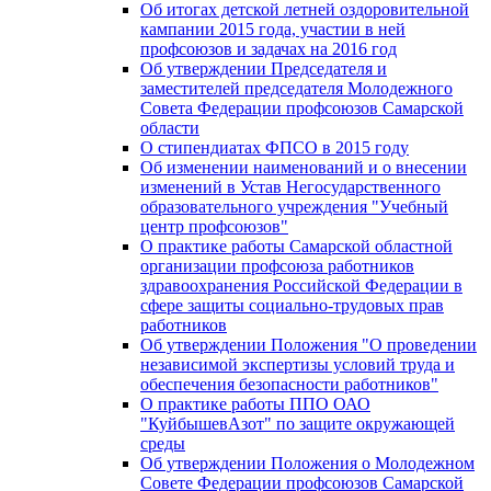
Об итогах детской летней оздоровительной
кампании 2015 года, участии в ней
профсоюзов и задачах на 2016 год
Об утверждении Председателя и
заместителей председателя Молодежного
Совета Федерации профсоюзов Самарской
области
О стипендиатах ФПСО в 2015 году
Об изменении наименований и о внесении
изменений в Устав Негосударственного
образовательного учреждения "Учебный
центр профсоюзов"
О практике работы Самарской областной
организации профсоюза работников
здравоохранения Российской Федерации в
сфере защиты социально-трудовых прав
работников
Об утверждении Положения "О проведении
независимой экспертизы условий труда и
обеспечения безопасности работников"
О практике работы ППО ОАО
"КуйбышевАзот" по защите окружающей
среды
Об утверждении Положения о Молодежном
Совете Федерации профсоюзов Самарской