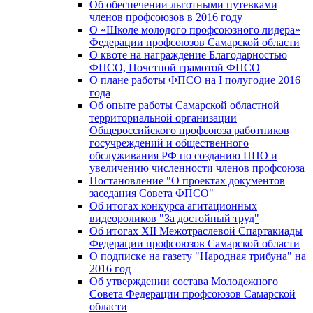
Об обеспечении льготными путевками
членов профсоюзов в 2016 году
О «Школе молодого профсоюзного лидера»
Федерации профсоюзов Самарской области
О квоте на награждение Благодарностью
ФПСО, Почетной грамотой ФПСО
О плане работы ФПСО на I полугодие 2016
года
Об опыте работы Самарской областной
территориальной организации
Общероссийского профсоюза работников
госучреждений и общественного
обслуживания РФ по созданию ППО и
увеличению численности членов профсоюза
Постановление "О проектах документов
заседания Совета ФПСО"
Об итогах конкурса агитационных
видеороликов "За достойный труд"
Об итогах XII Межотраслевой Спартакиады
Федерации профсоюзов Самарской области
О подписке на газету "Народная трибуна" на
2016 год
Об утверждении состава Молодежного
Совета Федерации профсоюзов Самарской
области