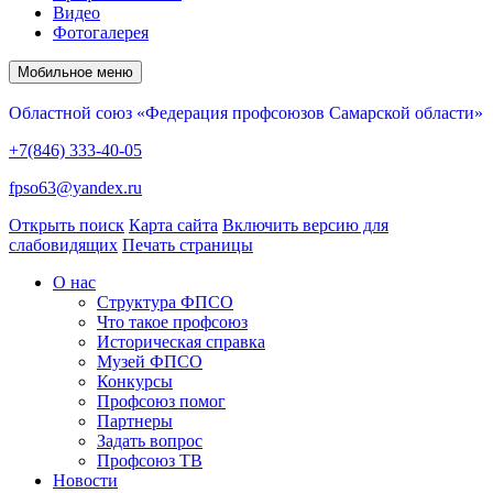
Видео
Фотогалерея
Мобильное меню
Областной союз «Федерация профсоюзов Самарской области»
+7(846) 333-40-05
fpso63@yandex.ru
Открыть поиск
Карта сайта
Включить версию для
слабовидящих
Печать страницы
О нас
Структура ФПСО
Что такое профсоюз
Историческая справка
Музей ФПСО
Конкурсы
Профсоюз помог
Партнеры
Задать вопрос
Профсоюз ТВ
Новости