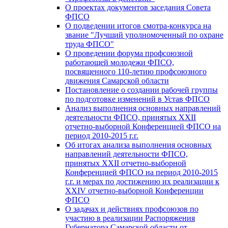
О проектах документов заседания Совета
ФПСО
О подведении итогов смотра-конкурса на
звание "Лучший уполномоченный по охране
труда ФПСО"
О проведении форума профсоюзной
работающей молодежи ФПСО,
посвященного 110-летию профсоюзного
движения Самарской области
Постановление о создании рабочей группы
по подготовке изменений в Устав ФПСО
Анализ выполнения основных направлений
деятельности ФПСО, принятых XXII
отчетно-выборной Конференцией ФПСО на
период 2010-2015 г.г.
Об итогах анализа выполнения основных
направлений деятельности ФПСО,
принятых XXII отчетно-выборной
Конференцией ФПСО на период 2010-2015
г.г. и мерах по достижению их реализации к
XXIV отчетно-выборной Конференции
ФПСО
О задачах и действиях профсоюзов по
участию в реализации Распоряжения
Губернатора Самарской области от