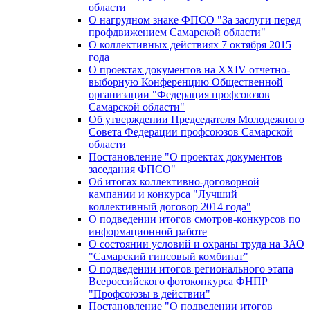
области
О нагрудном знаке ФПСО "За заслуги перед
профдвижением Самарской области"
О коллективных действиях 7 октября 2015
года
О проектах документов на XXIV отчетно-
выборную Конференцию Общественной
организации "Федерация профсоюзов
Самарской области"
Об утверждении Председателя Молодежного
Совета Федерации профсоюзов Самарской
области
Постановление "О проектах документов
заседания ФПСО"
Об итогах коллективно-договорной
кампании и конкурса "Лучший
коллективный договор 2014 года"
О подведении итогов смотров-конкурсов по
информационной работе
О состоянии условий и охраны труда на ЗАО
"Самарский гипсовый комбинат"
О подведении итогов регионального этапа
Всероссийского фотоконкурса ФНПР
"Профсоюзы в действии"
Постановление "О подведении итогов