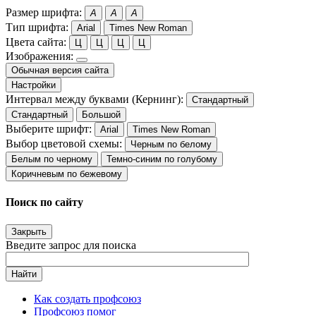
Размер шрифта:
A
A
A
Тип шрифта:
Arial
Times New Roman
Цвета сайта:
Ц
Ц
Ц
Ц
Изображения:
Обычная версия сайта
Настройки
Интервал между буквами (Кернинг):
Стандартный
Стандартный
Большой
Выберите шрифт:
Arial
Times New Roman
Выбор цветовой схемы:
Черным по белому
Белым по черному
Темно-синим по голубому
Коричневым по бежевому
Поиск по сайту
Закрыть
Введите запрос для поиска
Найти
Как создать профсоюз
Профсоюз помог