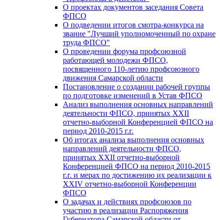
О проектах документов заседания Совета
ФПСО
О подведении итогов смотра-конкурса на
звание "Лучший уполномоченный по охране
труда ФПСО"
О проведении форума профсоюзной
работающей молодежи ФПСО,
посвященного 110-летию профсоюзного
движения Самарской области
Постановление о создании рабочей группы
по подготовке изменений в Устав ФПСО
Анализ выполнения основных направлений
деятельности ФПСО, принятых XXII
отчетно-выборной Конференцией ФПСО на
период 2010-2015 г.г.
Об итогах анализа выполнения основных
направлений деятельности ФПСО,
принятых XXII отчетно-выборной
Конференцией ФПСО на период 2010-2015
г.г. и мерах по достижению их реализации к
XXIV отчетно-выборной Конференции
ФПСО
О задачах и действиях профсоюзов по
участию в реализации Распоряжения
Губернатора Самарской области от