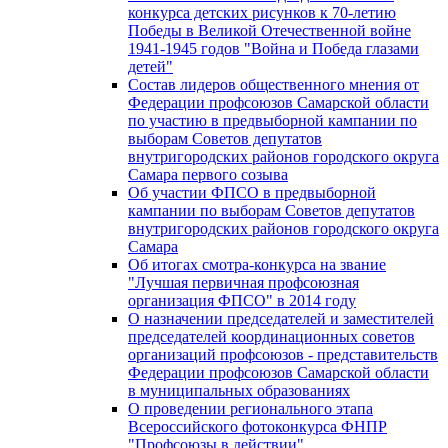
конкурса детских рисунков к 70-летию
Победы в Великой Отечественной войне
1941-1945 годов "Война и Победа глазами
детей"
Состав лидеров общественного мнения от
Федерации профсоюзов Самарской области
по участию в предвыборной кампании по
выборам Советов депутатов
внутригородских районов городского округа
Самара первого созыва
Об участии ФПСО в предвыборной
кампании по выборам Советов депутатов
внутригородских районов городского округа
Самара
Об итогах смотра-конкурса на звание
"Лучшая первичная профсоюзная
организация ФПСО" в 2014 году
О назначении председателей и заместителей
председателей координационных советов
организаций профсоюзов - представительств
Федерации профсоюзов Самарской области
в муниципальных образованиях
О проведении регионального этапа
Всероссийского фотоконкурса ФНПР
"Профсоюзы в действии"