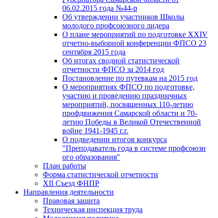
06.02.2015 года №44-р
Об утверждении участников Школы
молодого профсоюзного лидера
О плане мероприятий по подготовке XXIV
отчетно-выборной конференции ФПСО 23
сентября 2015 года
Об итогах сводной статистической
отчетности ФПСО за 2014 год
Постановление по путевкам на 2015 год
О мероприятиях ФПСО по подготовке,
участию и проведению праздничных
мероприятий, посвященных 110-летию
профдвижения Самарской области и 70-
летию Победы в Великой Отечественной
войне 1941-1945 г.г.
О подведении итогов конкурса
"Преподаватель года в системе профсоюзн
ого образования"
План работы
Форма статистической отчетности
XII Съезд ФНПР
Направления деятельности
Правовая защита
Техническая инспекция труда