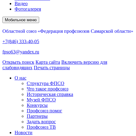
Видео
Фотогалерея
Мобильное меню
Областной союз «Федерация профсоюзов Самарской области»
+7(846) 333-40-05
fpso63@yandex.ru
Открыть поиск
Карта сайта
Включить версию для
слабовидящих
Печать страницы
О нас
Структура ФПСО
Что такое профсоюз
Историческая справка
Музей ФПСО
Конкурсы
Профсоюз помог
Партнеры
Задать вопрос
Профсоюз ТВ
Новости