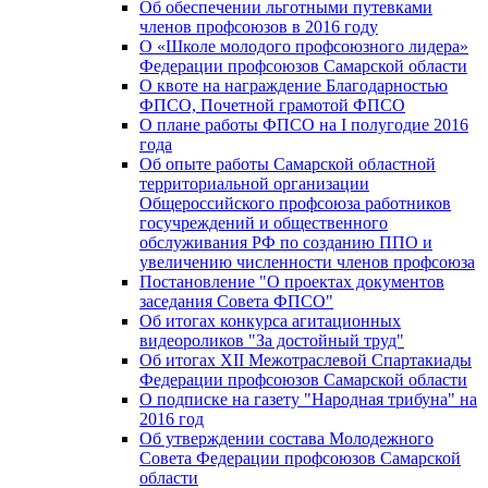
Об обеспечении льготными путевками
членов профсоюзов в 2016 году
О «Школе молодого профсоюзного лидера»
Федерации профсоюзов Самарской области
О квоте на награждение Благодарностью
ФПСО, Почетной грамотой ФПСО
О плане работы ФПСО на I полугодие 2016
года
Об опыте работы Самарской областной
территориальной организации
Общероссийского профсоюза работников
госучреждений и общественного
обслуживания РФ по созданию ППО и
увеличению численности членов профсоюза
Постановление "О проектах документов
заседания Совета ФПСО"
Об итогах конкурса агитационных
видеороликов "За достойный труд"
Об итогах XII Межотраслевой Спартакиады
Федерации профсоюзов Самарской области
О подписке на газету "Народная трибуна" на
2016 год
Об утверждении состава Молодежного
Совета Федерации профсоюзов Самарской
области