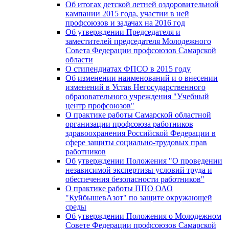
Об итогах детской летней оздоровительной
кампании 2015 года, участии в ней
профсоюзов и задачах на 2016 год
Об утверждении Председателя и
заместителей председателя Молодежного
Совета Федерации профсоюзов Самарской
области
О стипендиатах ФПСО в 2015 году
Об изменении наименований и о внесении
изменений в Устав Негосударственного
образовательного учреждения "Учебный
центр профсоюзов"
О практике работы Самарской областной
организации профсоюза работников
здравоохранения Российской Федерации в
сфере защиты социально-трудовых прав
работников
Об утверждении Положения "О проведении
независимой экспертизы условий труда и
обеспечения безопасности работников"
О практике работы ППО ОАО
"КуйбышевАзот" по защите окружающей
среды
Об утверждении Положения о Молодежном
Совете Федерации профсоюзов Самарской