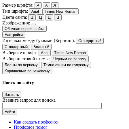
Размер шрифта:
A
A
A
Тип шрифта:
Arial
Times New Roman
Цвета сайта:
Ц
Ц
Ц
Ц
Изображения:
Обычная версия сайта
Настройки
Интервал между буквами (Кернинг):
Стандартный
Стандартный
Большой
Выберите шрифт:
Arial
Times New Roman
Выбор цветовой схемы:
Черным по белому
Белым по черному
Темно-синим по голубому
Коричневым по бежевому
Поиск по сайту
Закрыть
Введите запрос для поиска
Найти
Как создать профсоюз
Профсоюз помог