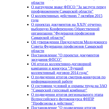
области
О нагрудном знаке ФПСО "За заслуги перед
профдвижением Самарской области"
О коллективных действиях 7 октября 2015
года
О проектах документов на XXIV отчетно-
выборную Конференцию Общественной
организации "Федерация профсоюзов
Самарской области"
Об утверждении Председателя Молодежного
Совета Федерации профсоюзов Самарской
области
Постановление "О проектах документов
заседания ФПСО"
Об итогах коллективно-договорной
кампании и конкурса "Лучший
коллективный договор 2014 года"
О подведении итогов смотров-конкурсов по
информационной работе
О состоянии условий и охраны труда на ЗАО
"Самарский гипсовый комбинат"
О подведении итогов регионального этапа
Всероссийского фотоконкурса ФНПР
"Профсоюзы в действии"
Постановление "О подведении итогов