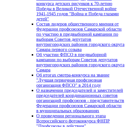
конкурса детских рисунков к 70-летию
Победы в Великой Отечественной войне
1941-1945 годов "Война и Победа глазами
детей"
Состав лидеров общественного мнения от
Федерации профсоюзов Самарской области
по участию в предвыборной кампании по
выборам Советов депутатов
внутригородских районов городского округа
Самара первого созыва
Об участии ФПСО в предвыборной
кампании по выборам Советов депутатов
внутригородских районов городского округа
Самара
Об итогах смотра-конкурса на звание
"Лучшая первичная профсоюзная
организация ФПСО" в 2014 году
О назначении председателей и заместителей
председателей координационных советов
организаций профсоюзов - представительств
Федерации профсоюзов Самарской области
в муниципальных образованиях
О проведении регионального этапа
Всероссийского фотоконкурса ФНПР
"Профсоюзы в действии"