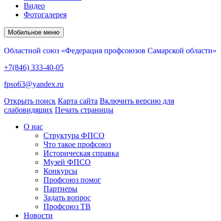
Видео
Фотогалерея
Мобильное меню
Областной союз «Федерация профсоюзов Самарской области»
+7(846) 333-40-05
fpso63@yandex.ru
Открыть поиск
Карта сайта
Включить версию для
слабовидящих
Печать страницы
О нас
Структура ФПСО
Что такое профсоюз
Историческая справка
Музей ФПСО
Конкурсы
Профсоюз помог
Партнеры
Задать вопрос
Профсоюз ТВ
Новости