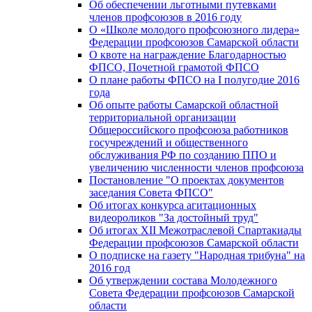
Об обеспечении льготными путевками
членов профсоюзов в 2016 году
О «Школе молодого профсоюзного лидера»
Федерации профсоюзов Самарской области
О квоте на награждение Благодарностью
ФПСО, Почетной грамотой ФПСО
О плане работы ФПСО на I полугодие 2016
года
Об опыте работы Самарской областной
территориальной организации
Общероссийского профсоюза работников
госучреждений и общественного
обслуживания РФ по созданию ППО и
увеличению численности членов профсоюза
Постановление "О проектах документов
заседания Совета ФПСО"
Об итогах конкурса агитационных
видеороликов "За достойный труд"
Об итогах XII Межотраслевой Спартакиады
Федерации профсоюзов Самарской области
О подписке на газету "Народная трибуна" на
2016 год
Об утверждении состава Молодежного
Совета Федерации профсоюзов Самарской
области