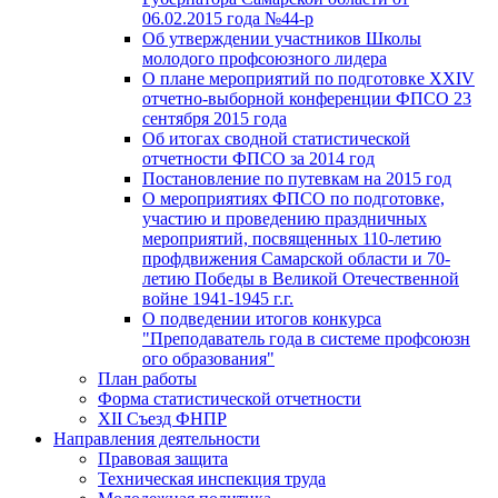
06.02.2015 года №44-р
Об утверждении участников Школы
молодого профсоюзного лидера
О плане мероприятий по подготовке XXIV
отчетно-выборной конференции ФПСО 23
сентября 2015 года
Об итогах сводной статистической
отчетности ФПСО за 2014 год
Постановление по путевкам на 2015 год
О мероприятиях ФПСО по подготовке,
участию и проведению праздничных
мероприятий, посвященных 110-летию
профдвижения Самарской области и 70-
летию Победы в Великой Отечественной
войне 1941-1945 г.г.
О подведении итогов конкурса
"Преподаватель года в системе профсоюзн
ого образования"
План работы
Форма статистической отчетности
XII Съезд ФНПР
Направления деятельности
Правовая защита
Техническая инспекция труда