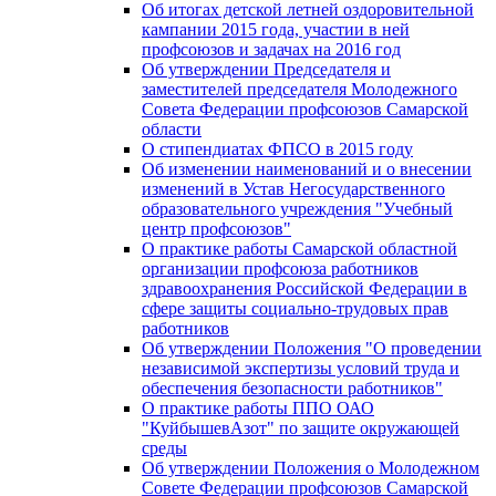
Об итогах детской летней оздоровительной
кампании 2015 года, участии в ней
профсоюзов и задачах на 2016 год
Об утверждении Председателя и
заместителей председателя Молодежного
Совета Федерации профсоюзов Самарской
области
О стипендиатах ФПСО в 2015 году
Об изменении наименований и о внесении
изменений в Устав Негосударственного
образовательного учреждения "Учебный
центр профсоюзов"
О практике работы Самарской областной
организации профсоюза работников
здравоохранения Российской Федерации в
сфере защиты социально-трудовых прав
работников
Об утверждении Положения "О проведении
независимой экспертизы условий труда и
обеспечения безопасности работников"
О практике работы ППО ОАО
"КуйбышевАзот" по защите окружающей
среды
Об утверждении Положения о Молодежном
Совете Федерации профсоюзов Самарской