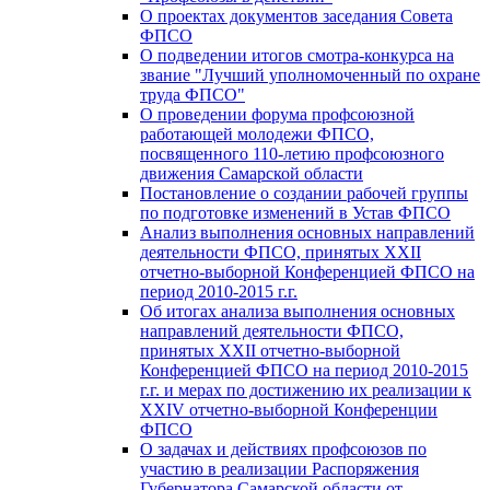
О проектах документов заседания Совета
ФПСО
О подведении итогов смотра-конкурса на
звание "Лучший уполномоченный по охране
труда ФПСО"
О проведении форума профсоюзной
работающей молодежи ФПСО,
посвященного 110-летию профсоюзного
движения Самарской области
Постановление о создании рабочей группы
по подготовке изменений в Устав ФПСО
Анализ выполнения основных направлений
деятельности ФПСО, принятых XXII
отчетно-выборной Конференцией ФПСО на
период 2010-2015 г.г.
Об итогах анализа выполнения основных
направлений деятельности ФПСО,
принятых XXII отчетно-выборной
Конференцией ФПСО на период 2010-2015
г.г. и мерах по достижению их реализации к
XXIV отчетно-выборной Конференции
ФПСО
О задачах и действиях профсоюзов по
участию в реализации Распоряжения
Губернатора Самарской области от