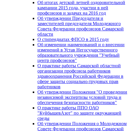
Об итогах детской летней оздоровительной
кампании 2015 года, участии в ней
профсоюзов и задачах на 2016 год
Об утверждении Председателя и
заместителей председателя Молодежного
Совета Федерации профсоюзов Самарской
области
О стипендиатах ФПСО в 2015 году
Об изменении наименований и о внесении
изменений в Устав Негосударственного
образовательного учреждения "Учебный
центр профсоюзов"
О практике работы Самарской областной
организации профсоюза работников
здравоохранения Российской Федерации в
сфере защиты социально-трудовых прав
работников
Об утверждении Положения "О проведении
независимой экспертизы условий труда и
обеспечения безопасности работников"
О практике работы ППО ОАО
"КуйбышевАзот" по защите окружающей
среды
Об утверждении Положения о Молодежном
Совете Федерации профсоюзов Самарской