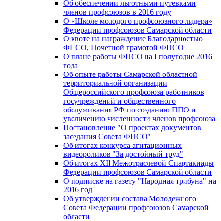
Об обеспечении льготными путевками
членов профсоюзов в 2016 году
О «Школе молодого профсоюзного лидера»
Федерации профсоюзов Самарской области
О квоте на награждение Благодарностью
ФПСО, Почетной грамотой ФПСО
О плане работы ФПСО на I полугодие 2016
года
Об опыте работы Самарской областной
территориальной организации
Общероссийского профсоюза работников
госучреждений и общественного
обслуживания РФ по созданию ППО и
увеличению численности членов профсоюза
Постановление "О проектах документов
заседания Совета ФПСО"
Об итогах конкурса агитационных
видеороликов "За достойный труд"
Об итогах XII Межотраслевой Спартакиады
Федерации профсоюзов Самарской области
О подписке на газету "Народная трибуна" на
2016 год
Об утверждении состава Молодежного
Совета Федерации профсоюзов Самарской
области