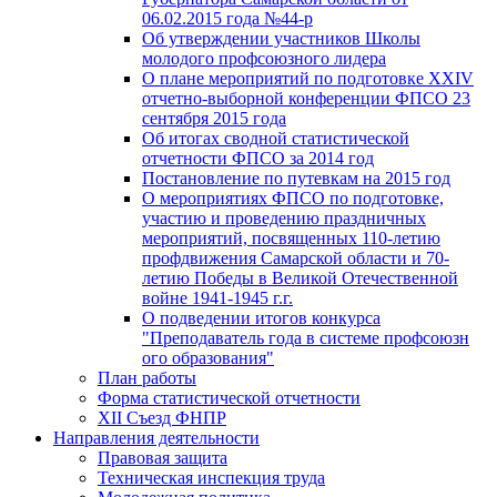
06.02.2015 года №44-р
Об утверждении участников Школы
молодого профсоюзного лидера
О плане мероприятий по подготовке XXIV
отчетно-выборной конференции ФПСО 23
сентября 2015 года
Об итогах сводной статистической
отчетности ФПСО за 2014 год
Постановление по путевкам на 2015 год
О мероприятиях ФПСО по подготовке,
участию и проведению праздничных
мероприятий, посвященных 110-летию
профдвижения Самарской области и 70-
летию Победы в Великой Отечественной
войне 1941-1945 г.г.
О подведении итогов конкурса
"Преподаватель года в системе профсоюзн
ого образования"
План работы
Форма статистической отчетности
XII Съезд ФНПР
Направления деятельности
Правовая защита
Техническая инспекция труда