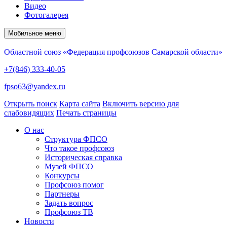
Видео
Фотогалерея
Мобильное меню
Областной союз «Федерация профсоюзов Самарской области»
+7(846) 333-40-05
fpso63@yandex.ru
Открыть поиск
Карта сайта
Включить версию для
слабовидящих
Печать страницы
О нас
Структура ФПСО
Что такое профсоюз
Историческая справка
Музей ФПСО
Конкурсы
Профсоюз помог
Партнеры
Задать вопрос
Профсоюз ТВ
Новости