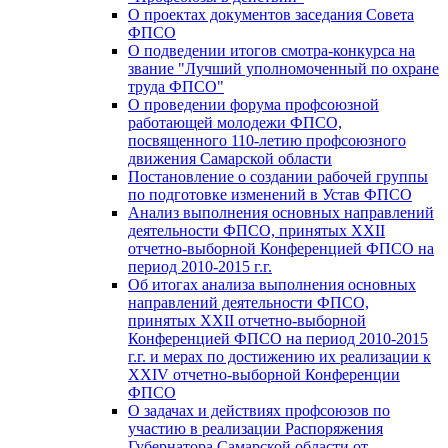
О проектах документов заседания Совета
ФПСО
О подведении итогов смотра-конкурса на
звание "Лучший уполномоченный по охране
труда ФПСО"
О проведении форума профсоюзной
работающей молодежи ФПСО,
посвященного 110-летию профсоюзного
движения Самарской области
Постановление о создании рабочей группы
по подготовке изменений в Устав ФПСО
Анализ выполнения основных направлений
деятельности ФПСО, принятых XXII
отчетно-выборной Конференцией ФПСО на
период 2010-2015 г.г.
Об итогах анализа выполнения основных
направлений деятельности ФПСО,
принятых XXII отчетно-выборной
Конференцией ФПСО на период 2010-2015
г.г. и мерах по достижению их реализации к
XXIV отчетно-выборной Конференции
ФПСО
О задачах и действиях профсоюзов по
участию в реализации Распоряжения
Губернатора Самарской области от