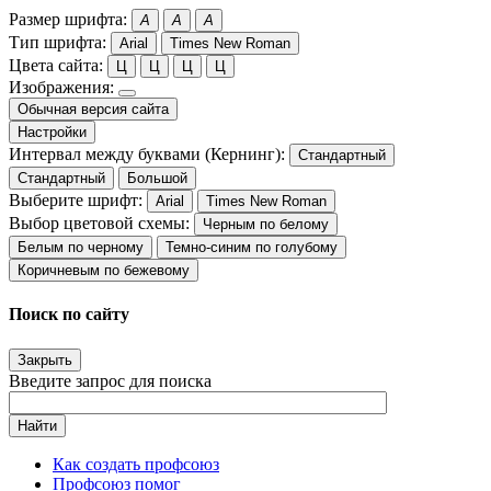
Размер шрифта:
A
A
A
Тип шрифта:
Arial
Times New Roman
Цвета сайта:
Ц
Ц
Ц
Ц
Изображения:
Обычная версия сайта
Настройки
Интервал между буквами (Кернинг):
Стандартный
Стандартный
Большой
Выберите шрифт:
Arial
Times New Roman
Выбор цветовой схемы:
Черным по белому
Белым по черному
Темно-синим по голубому
Коричневым по бежевому
Поиск по сайту
Закрыть
Введите запрос для поиска
Найти
Как создать профсоюз
Профсоюз помог