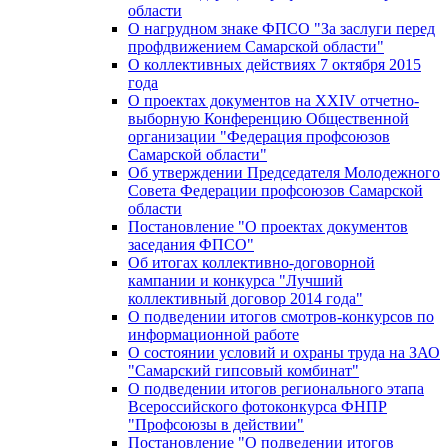
области
О нагрудном знаке ФПСО "За заслуги перед
профдвижением Самарской области"
О коллективных действиях 7 октября 2015
года
О проектах документов на XXIV отчетно-
выборную Конференцию Общественной
организации "Федерация профсоюзов
Самарской области"
Об утверждении Председателя Молодежного
Совета Федерации профсоюзов Самарской
области
Постановление "О проектах документов
заседания ФПСО"
Об итогах коллективно-договорной
кампании и конкурса "Лучший
коллективный договор 2014 года"
О подведении итогов смотров-конкурсов по
информационной работе
О состоянии условий и охраны труда на ЗАО
"Самарский гипсовый комбинат"
О подведении итогов регионального этапа
Всероссийского фотоконкурса ФНПР
"Профсоюзы в действии"
Постановление "О подведении итогов