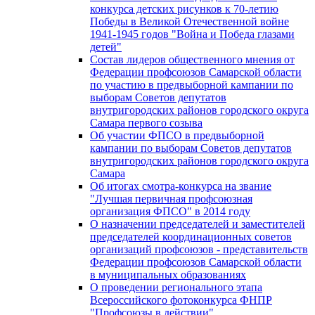
конкурса детских рисунков к 70-летию
Победы в Великой Отечественной войне
1941-1945 годов "Война и Победа глазами
детей"
Состав лидеров общественного мнения от
Федерации профсоюзов Самарской области
по участию в предвыборной кампании по
выборам Советов депутатов
внутригородских районов городского округа
Самара первого созыва
Об участии ФПСО в предвыборной
кампании по выборам Советов депутатов
внутригородских районов городского округа
Самара
Об итогах смотра-конкурса на звание
"Лучшая первичная профсоюзная
организация ФПСО" в 2014 году
О назначении председателей и заместителей
председателей координационных советов
организаций профсоюзов - представительств
Федерации профсоюзов Самарской области
в муниципальных образованиях
О проведении регионального этапа
Всероссийского фотоконкурса ФНПР
"Профсоюзы в действии"