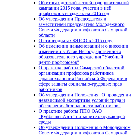
Об итогах детской летней оздоровительной
кампании 2015 года, участии в ней
профсоюзов и задачах на 2016 год
Об утверждении Председателя и
заместителей председателя Молодежного
Совета Федерации профсоюзов Самарской
области
О стипендиатах ФПСО в 2015 году
Об изменении наименований и о внесении
изменений в Устав Негосударственного
образовательного учреждения "Учебный
центр профсоюзов"
О практике работы Самарской областной
организации профсоюза работников
здравоохранения Российской Федерации в
сфере защиты социально-трудовых прав
работников
Об утверждении Положения "О проведении
независимой экспертизы условий труда и
обеспечения безопасности работников"
О практике работы ППО ОАО
"КуйбышевАзот" по защите окружающей
среды
Об утверждении Положения о Молодежном
Совете Федерации профсоюзов Самарской