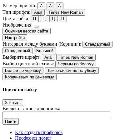
Размер шрифта:
A
A
A
Тип шрифта:
Arial
Times New Roman
Цвета сайта:
Ц
Ц
Ц
Ц
Изображения:
Обычная версия сайта
Настройки
Интервал между буквами (Кернинг):
Стандартный
Стандартный
Большой
Выберите шрифт:
Arial
Times New Roman
Выбор цветовой схемы:
Черным по белому
Белым по черному
Темно-синим по голубому
Коричневым по бежевому
Поиск по сайту
Закрыть
Введите запрос для поиска
Найти
Как создать профсоюз
Профсоюз помог