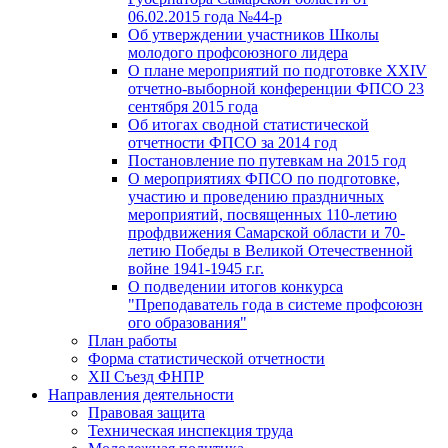
06.02.2015 года №44-р
Об утверждении участников Школы
молодого профсоюзного лидера
О плане мероприятий по подготовке XXIV
отчетно-выборной конференции ФПСО 23
сентября 2015 года
Об итогах сводной статистической
отчетности ФПСО за 2014 год
Постановление по путевкам на 2015 год
О мероприятиях ФПСО по подготовке,
участию и проведению праздничных
мероприятий, посвященных 110-летию
профдвижения Самарской области и 70-
летию Победы в Великой Отечественной
войне 1941-1945 г.г.
О подведении итогов конкурса
"Преподаватель года в системе профсоюзн
ого образования"
План работы
Форма статистической отчетности
XII Съезд ФНПР
Направления деятельности
Правовая защита
Техническая инспекция труда