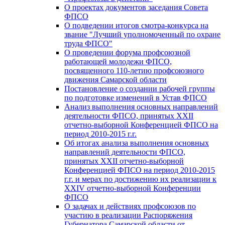
О проектах документов заседания Совета
ФПСО
О подведении итогов смотра-конкурса на
звание "Лучший уполномоченный по охране
труда ФПСО"
О проведении форума профсоюзной
работающей молодежи ФПСО,
посвященного 110-летию профсоюзного
движения Самарской области
Постановление о создании рабочей группы
по подготовке изменений в Устав ФПСО
Анализ выполнения основных направлений
деятельности ФПСО, принятых XXII
отчетно-выборной Конференцией ФПСО на
период 2010-2015 г.г.
Об итогах анализа выполнения основных
направлений деятельности ФПСО,
принятых XXII отчетно-выборной
Конференцией ФПСО на период 2010-2015
г.г. и мерах по достижению их реализации к
XXIV отчетно-выборной Конференции
ФПСО
О задачах и действиях профсоюзов по
участию в реализации Распоряжения
Губернатора Самарской области от