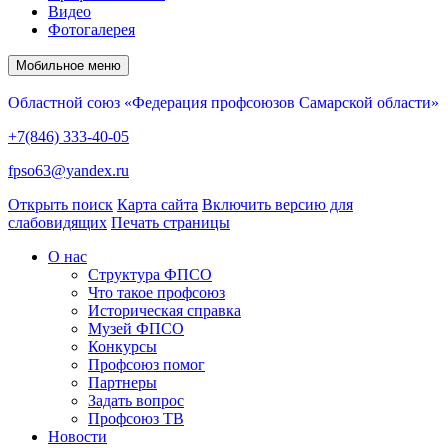
Видео
Фотогалерея
Мобильное меню
Областной союз «Федерация профсоюзов Самарской области»
+7(846) 333-40-05
fpso63@yandex.ru
Открыть поиск
Карта сайта
Включить версию для
слабовидящих
Печать страницы
О нас
Структура ФПСО
Что такое профсоюз
Историческая справка
Музей ФПСО
Конкурсы
Профсоюз помог
Партнеры
Задать вопрос
Профсоюз ТВ
Новости