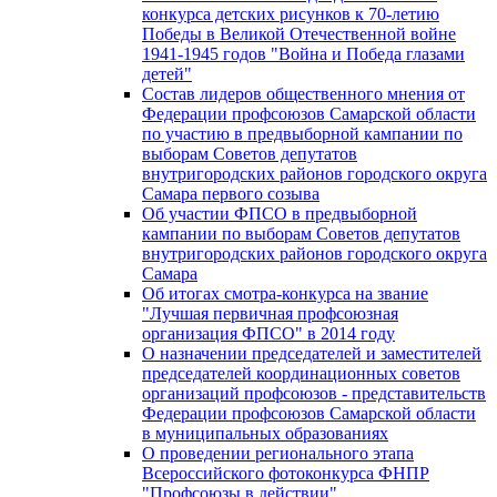
конкурса детских рисунков к 70-летию
Победы в Великой Отечественной войне
1941-1945 годов "Война и Победа глазами
детей"
Состав лидеров общественного мнения от
Федерации профсоюзов Самарской области
по участию в предвыборной кампании по
выборам Советов депутатов
внутригородских районов городского округа
Самара первого созыва
Об участии ФПСО в предвыборной
кампании по выборам Советов депутатов
внутригородских районов городского округа
Самара
Об итогах смотра-конкурса на звание
"Лучшая первичная профсоюзная
организация ФПСО" в 2014 году
О назначении председателей и заместителей
председателей координационных советов
организаций профсоюзов - представительств
Федерации профсоюзов Самарской области
в муниципальных образованиях
О проведении регионального этапа
Всероссийского фотоконкурса ФНПР
"Профсоюзы в действии"