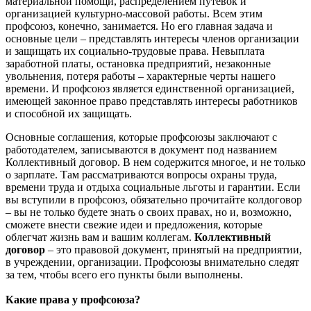
материальной помощи, распределением путевок и
организацией культурно-массовой работы. Всем этим
профсоюз, конечно, занимается. Но его главная задача и
основные цели – представлять интересы членов организации
и защищать их социально-трудовые права. Невыплата
заработной платы, остановка предприятий, незаконные
увольнения, потеря работы – характерные черты нашего
времени. И профсоюз является единственной организацией,
имеющей законное право представлять интересы работников
и способной их защищать.
Основные соглашения, которые профсоюзы заключают с
работодателем, записываются в документ под названием
Коллективный договор. В нем содержится многое, и не только
о зарплате. Там рассматриваются вопросы охраны труда,
времени труда и отдыха социальные льготы и гарантии. Если
вы вступили в профсоюз, обязательно прочитайте колдоговор
– вы не только будете знать о своих правах, но и, возможно,
сможете внести свежие идеи и предложения, которые
облегчат жизнь вам и вашим коллегам.
Коллективный
договор
– это правовой документ, принятый на предприятии,
в учреждении, организации. Профсоюзы внимательно следят
за тем, чтобы всего его пункты были выполнены.
Какие права у профсоюза?