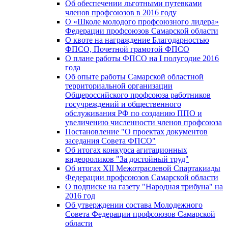
Об обеспечении льготными путевками
членов профсоюзов в 2016 году
О «Школе молодого профсоюзного лидера»
Федерации профсоюзов Самарской области
О квоте на награждение Благодарностью
ФПСО, Почетной грамотой ФПСО
О плане работы ФПСО на I полугодие 2016
года
Об опыте работы Самарской областной
территориальной организации
Общероссийского профсоюза работников
госучреждений и общественного
обслуживания РФ по созданию ППО и
увеличению численности членов профсоюза
Постановление "О проектах документов
заседания Совета ФПСО"
Об итогах конкурса агитационных
видеороликов "За достойный труд"
Об итогах XII Межотраслевой Спартакиады
Федерации профсоюзов Самарской области
О подписке на газету "Народная трибуна" на
2016 год
Об утверждении состава Молодежного
Совета Федерации профсоюзов Самарской
области