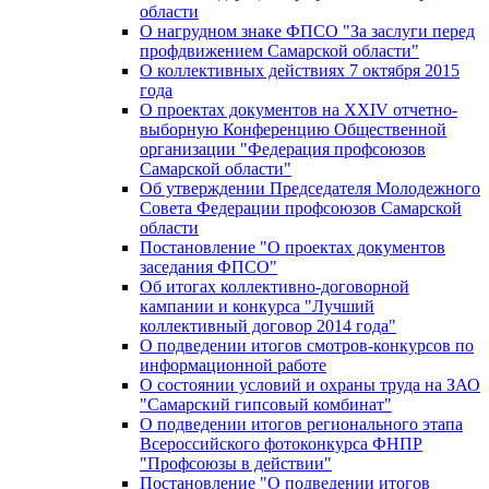
области
О нагрудном знаке ФПСО "За заслуги перед
профдвижением Самарской области"
О коллективных действиях 7 октября 2015
года
О проектах документов на XXIV отчетно-
выборную Конференцию Общественной
организации "Федерация профсоюзов
Самарской области"
Об утверждении Председателя Молодежного
Совета Федерации профсоюзов Самарской
области
Постановление "О проектах документов
заседания ФПСО"
Об итогах коллективно-договорной
кампании и конкурса "Лучший
коллективный договор 2014 года"
О подведении итогов смотров-конкурсов по
информационной работе
О состоянии условий и охраны труда на ЗАО
"Самарский гипсовый комбинат"
О подведении итогов регионального этапа
Всероссийского фотоконкурса ФНПР
"Профсоюзы в действии"
Постановление "О подведении итогов