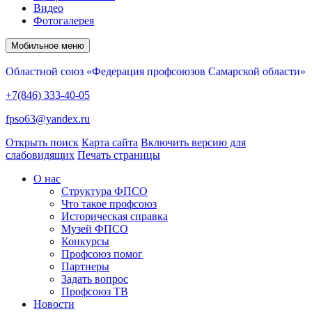
Видео
Фотогалерея
Мобильное меню
Областной союз «Федерация профсоюзов Самарской области»
+7(846) 333-40-05
fpso63@yandex.ru
Открыть поиск
Карта сайта
Включить версию для
слабовидящих
Печать страницы
О нас
Структура ФПСО
Что такое профсоюз
Историческая справка
Музей ФПСО
Конкурсы
Профсоюз помог
Партнеры
Задать вопрос
Профсоюз ТВ
Новости