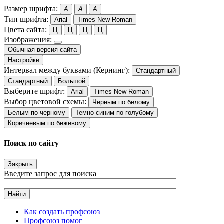
Размер шрифта:
A
A
A
Тип шрифта:
Arial
Times New Roman
Цвета сайта:
Ц
Ц
Ц
Ц
Изображения:
Обычная версия сайта
Настройки
Интервал между буквами (Кернинг):
Стандартный
Стандартный
Большой
Выберите шрифт:
Arial
Times New Roman
Выбор цветовой схемы:
Черным по белому
Белым по черному
Темно-синим по голубому
Коричневым по бежевому
Поиск по сайту
Закрыть
Введите запрос для поиска
Найти
Как создать профсоюз
Профсоюз помог