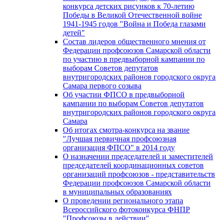
конкурса детских рисунков к 70-летию
Победы в Великой Отечественной войне
1941-1945 годов "Война и Победа глазами
детей"
Состав лидеров общественного мнения от
Федерации профсоюзов Самарской области
по участию в предвыборной кампании по
выборам Советов депутатов
внутригородских районов городского округа
Самара первого созыва
Об участии ФПСО в предвыборной
кампании по выборам Советов депутатов
внутригородских районов городского округа
Самара
Об итогах смотра-конкурса на звание
"Лучшая первичная профсоюзная
организация ФПСО" в 2014 году
О назначении председателей и заместителей
председателей координационных советов
организаций профсоюзов - представительств
Федерации профсоюзов Самарской области
в муниципальных образованиях
О проведении регионального этапа
Всероссийского фотоконкурса ФНПР
"Профсоюзы в действии"