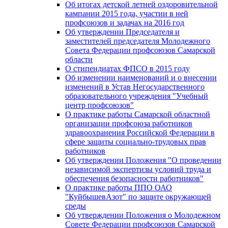
Об итогах детской летней оздоровительной
кампании 2015 года, участии в ней
профсоюзов и задачах на 2016 год
Об утверждении Председателя и
заместителей председателя Молодежного
Совета Федерации профсоюзов Самарской
области
О стипендиатах ФПСО в 2015 году
Об изменении наименований и о внесении
изменений в Устав Негосударственного
образовательного учреждения "Учебный
центр профсоюзов"
О практике работы Самарской областной
организации профсоюза работников
здравоохранения Российской Федерации в
сфере защиты социально-трудовых прав
работников
Об утверждении Положения "О проведении
независимой экспертизы условий труда и
обеспечения безопасности работников"
О практике работы ППО ОАО
"КуйбышевАзот" по защите окружающей
среды
Об утверждении Положения о Молодежном
Совете Федерации профсоюзов Самарской