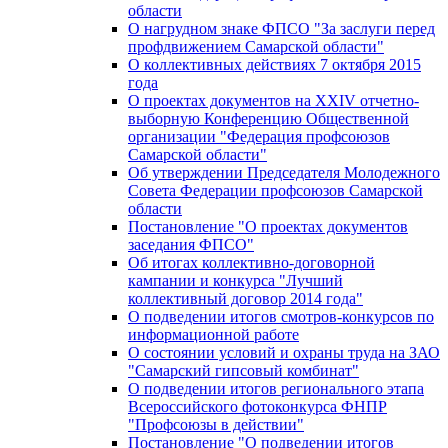
области
О нагрудном знаке ФПСО "За заслуги перед
профдвижением Самарской области"
О коллективных действиях 7 октября 2015
года
О проектах документов на XXIV отчетно-
выборную Конференцию Общественной
организации "Федерация профсоюзов
Самарской области"
Об утверждении Председателя Молодежного
Совета Федерации профсоюзов Самарской
области
Постановление "О проектах документов
заседания ФПСО"
Об итогах коллективно-договорной
кампании и конкурса "Лучший
коллективный договор 2014 года"
О подведении итогов смотров-конкурсов по
информационной работе
О состоянии условий и охраны труда на ЗАО
"Самарский гипсовый комбинат"
О подведении итогов регионального этапа
Всероссийского фотоконкурса ФНПР
"Профсоюзы в действии"
Постановление "О подведении итогов