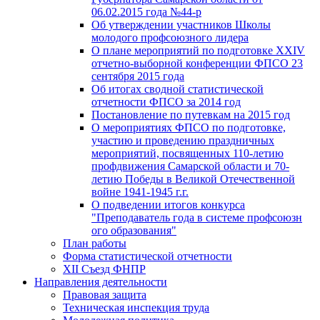
06.02.2015 года №44-р
Об утверждении участников Школы
молодого профсоюзного лидера
О плане мероприятий по подготовке XXIV
отчетно-выборной конференции ФПСО 23
сентября 2015 года
Об итогах сводной статистической
отчетности ФПСО за 2014 год
Постановление по путевкам на 2015 год
О мероприятиях ФПСО по подготовке,
участию и проведению праздничных
мероприятий, посвященных 110-летию
профдвижения Самарской области и 70-
летию Победы в Великой Отечественной
войне 1941-1945 г.г.
О подведении итогов конкурса
"Преподаватель года в системе профсоюзн
ого образования"
План работы
Форма статистической отчетности
XII Съезд ФНПР
Направления деятельности
Правовая защита
Техническая инспекция труда