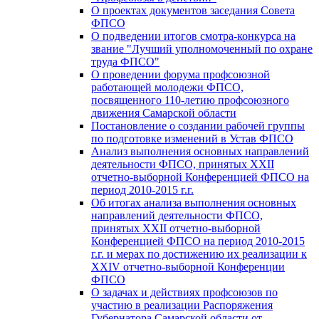
О проектах документов заседания Совета
ФПСО
О подведении итогов смотра-конкурса на
звание "Лучший уполномоченный по охране
труда ФПСО"
О проведении форума профсоюзной
работающей молодежи ФПСО,
посвященного 110-летию профсоюзного
движения Самарской области
Постановление о создании рабочей группы
по подготовке изменений в Устав ФПСО
Анализ выполнения основных направлений
деятельности ФПСО, принятых XXII
отчетно-выборной Конференцией ФПСО на
период 2010-2015 г.г.
Об итогах анализа выполнения основных
направлений деятельности ФПСО,
принятых XXII отчетно-выборной
Конференцией ФПСО на период 2010-2015
г.г. и мерах по достижению их реализации к
XXIV отчетно-выборной Конференции
ФПСО
О задачах и действиях профсоюзов по
участию в реализации Распоряжения
Губернатора Самарской области от