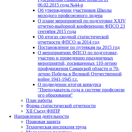
06.02.2015 года №44-р
Об утверждении участников Школы
молодого профсоюзного лидера
О плане мероприятий по подготовке XXIV
отчетно-выборной конференции ФПСО 23
сентября 2015 года
Об итогах сводной статистической
отчетности ФПСО за 2014 год
Постановление по путевкам на 2015 год
О мероприятиях ФПСО по подготовке,
участию и проведению праздничных
мероприятий, посвященных 110-летию
профдвижения Самарской области и 70-
летию Победы в Великой Отечественной
войне 1941-1945 г.г.
О подведении итогов конкурса
"Преподаватель года в системе профсоюзн
ого образования"
План работы
Форма статистической отчетности
XII Съезд ФНПР
Направления деятельности
Правовая защита
Техническая инспекция труда