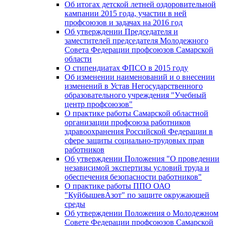
Об итогах детской летней оздоровительной
кампании 2015 года, участии в ней
профсоюзов и задачах на 2016 год
Об утверждении Председателя и
заместителей председателя Молодежного
Совета Федерации профсоюзов Самарской
области
О стипендиатах ФПСО в 2015 году
Об изменении наименований и о внесении
изменений в Устав Негосударственного
образовательного учреждения "Учебный
центр профсоюзов"
О практике работы Самарской областной
организации профсоюза работников
здравоохранения Российской Федерации в
сфере защиты социально-трудовых прав
работников
Об утверждении Положения "О проведении
независимой экспертизы условий труда и
обеспечения безопасности работников"
О практике работы ППО ОАО
"КуйбышевАзот" по защите окружающей
среды
Об утверждении Положения о Молодежном
Совете Федерации профсоюзов Самарской