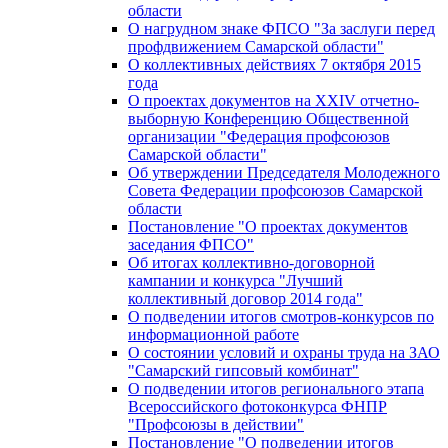
области
О нагрудном знаке ФПСО "За заслуги перед
профдвижением Самарской области"
О коллективных действиях 7 октября 2015
года
О проектах документов на XXIV отчетно-
выборную Конференцию Общественной
организации "Федерация профсоюзов
Самарской области"
Об утверждении Председателя Молодежного
Совета Федерации профсоюзов Самарской
области
Постановление "О проектах документов
заседания ФПСО"
Об итогах коллективно-договорной
кампании и конкурса "Лучший
коллективный договор 2014 года"
О подведении итогов смотров-конкурсов по
информационной работе
О состоянии условий и охраны труда на ЗАО
"Самарский гипсовый комбинат"
О подведении итогов регионального этапа
Всероссийского фотоконкурса ФНПР
"Профсоюзы в действии"
Постановление "О подведении итогов