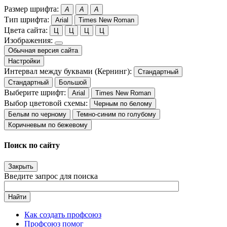
Размер шрифта:
A
A
A
Тип шрифта:
Arial
Times New Roman
Цвета сайта:
Ц
Ц
Ц
Ц
Изображения:
Обычная версия сайта
Настройки
Интервал между буквами (Кернинг):
Стандартный
Стандартный
Большой
Выберите шрифт:
Arial
Times New Roman
Выбор цветовой схемы:
Черным по белому
Белым по черному
Темно-синим по голубому
Коричневым по бежевому
Поиск по сайту
Закрыть
Введите запрос для поиска
Найти
Как создать профсоюз
Профсоюз помог