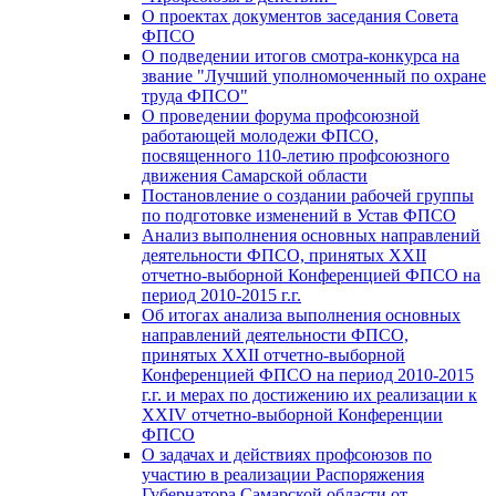
О проектах документов заседания Совета
ФПСО
О подведении итогов смотра-конкурса на
звание "Лучший уполномоченный по охране
труда ФПСО"
О проведении форума профсоюзной
работающей молодежи ФПСО,
посвященного 110-летию профсоюзного
движения Самарской области
Постановление о создании рабочей группы
по подготовке изменений в Устав ФПСО
Анализ выполнения основных направлений
деятельности ФПСО, принятых XXII
отчетно-выборной Конференцией ФПСО на
период 2010-2015 г.г.
Об итогах анализа выполнения основных
направлений деятельности ФПСО,
принятых XXII отчетно-выборной
Конференцией ФПСО на период 2010-2015
г.г. и мерах по достижению их реализации к
XXIV отчетно-выборной Конференции
ФПСО
О задачах и действиях профсоюзов по
участию в реализации Распоряжения
Губернатора Самарской области от