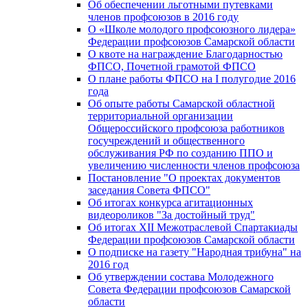
Об обеспечении льготными путевками
членов профсоюзов в 2016 году
О «Школе молодого профсоюзного лидера»
Федерации профсоюзов Самарской области
О квоте на награждение Благодарностью
ФПСО, Почетной грамотой ФПСО
О плане работы ФПСО на I полугодие 2016
года
Об опыте работы Самарской областной
территориальной организации
Общероссийского профсоюза работников
госучреждений и общественного
обслуживания РФ по созданию ППО и
увеличению численности членов профсоюза
Постановление "О проектах документов
заседания Совета ФПСО"
Об итогах конкурса агитационных
видеороликов "За достойный труд"
Об итогах XII Межотраслевой Спартакиады
Федерации профсоюзов Самарской области
О подписке на газету "Народная трибуна" на
2016 год
Об утверждении состава Молодежного
Совета Федерации профсоюзов Самарской
области