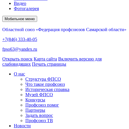
Видео
Фотогалерея
Мобильное меню
Областной союз «Федерация профсоюзов Самарской области»
+7(846) 333-40-05
fpso63@yandex.ru
Открыть поиск
Карта сайта
Включить версию для
слабовидящих
Печать страницы
О нас
Структура ФПСО
Что такое профсоюз
Историческая справка
Музей ФПСО
Конкурсы
Профсоюз помог
Партнеры
Задать вопрос
Профсоюз ТВ
Новости