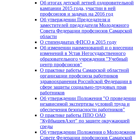
Об итогах детской летней оздоровительной
кампании 2015 года, участии в ней
профсоюзов и задачах на 2016 год
Об утверждении Председателя и
заместителей председателя Молодежного
Совета Федерации профсоюзов Самарской
области
О стипендиатах ФПСО в 2015 году
Об изменении наименований и о внесении
изменений в Устав Негосударственного
образовательного учреждения "Учебный
центр профсоюзов"
О практике работы Самарской областной
организации профсоюза работников
здравоохранения Российской Федерации в
сфере защиты социально-трудовых прав
работников
Об утверждении Положения "О проведении
независимой экспертизы условий труда и
обеспечения безопасности работников"
О практике работы ППО ОАО
"КуйбышевАзот" по защите окружающей
среды
Об утверждении Положения о Молодежном
Совете Федерации профсоюзов Самарской