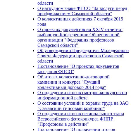
области
О нагрудном знаке ФПСО "За заслуги перед
профдвижением Самарской области"
О коллективных действиях 7 октября 2015
года
О проектах документов на XXIV отчетно-
выборную Конференцию Общественной
организации "Федерация профсоюзов
Самарской области"
Об утверждении Председателя Молодежного
Совета Федерации профсоюзов Самарской
области
Постановление "О проектах документов
заседания ФПСО"
Об итогах коллективно-договорной
кампании и конкурса "Лучший
коллективный договор 2014 года"
О подведении итогов смотров-конкурсов по
информационной работе
О состоянии условий и охраны труда на ЗАО
"Самарский гипсовый комбинат"
О подведении итогов регионального этапа
Всероссийского фотоконкурса ФНПР
"Профсоюзы в действии"
Постановление "О подведении итогов