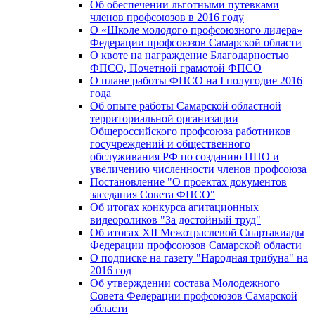
Об обеспечении льготными путевками
членов профсоюзов в 2016 году
О «Школе молодого профсоюзного лидера»
Федерации профсоюзов Самарской области
О квоте на награждение Благодарностью
ФПСО, Почетной грамотой ФПСО
О плане работы ФПСО на I полугодие 2016
года
Об опыте работы Самарской областной
территориальной организации
Общероссийского профсоюза работников
госучреждений и общественного
обслуживания РФ по созданию ППО и
увеличению численности членов профсоюза
Постановление "О проектах документов
заседания Совета ФПСО"
Об итогах конкурса агитационных
видеороликов "За достойный труд"
Об итогах XII Межотраслевой Спартакиады
Федерации профсоюзов Самарской области
О подписке на газету "Народная трибуна" на
2016 год
Об утверждении состава Молодежного
Совета Федерации профсоюзов Самарской
области