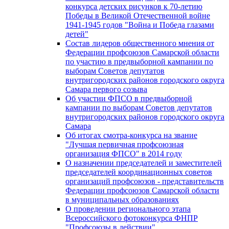
конкурса детских рисунков к 70-летию
Победы в Великой Отечественной войне
1941-1945 годов "Война и Победа глазами
детей"
Состав лидеров общественного мнения от
Федерации профсоюзов Самарской области
по участию в предвыборной кампании по
выборам Советов депутатов
внутригородских районов городского округа
Самара первого созыва
Об участии ФПСО в предвыборной
кампании по выборам Советов депутатов
внутригородских районов городского округа
Самара
Об итогах смотра-конкурса на звание
"Лучшая первичная профсоюзная
организация ФПСО" в 2014 году
О назначении председателей и заместителей
председателей координационных советов
организаций профсоюзов - представительств
Федерации профсоюзов Самарской области
в муниципальных образованиях
О проведении регионального этапа
Всероссийского фотоконкурса ФНПР
"Профсоюзы в действии"