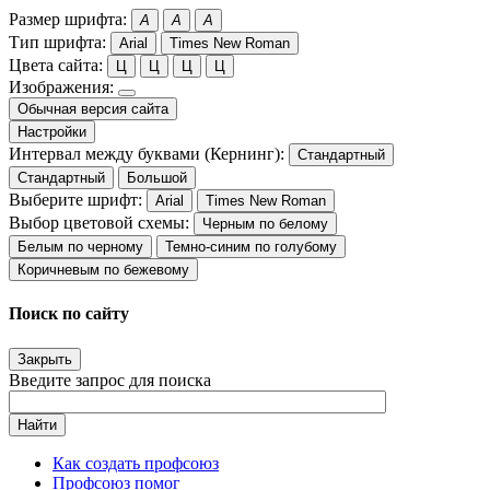
Размер шрифта:
A
A
A
Тип шрифта:
Arial
Times New Roman
Цвета сайта:
Ц
Ц
Ц
Ц
Изображения:
Обычная версия сайта
Настройки
Интервал между буквами (Кернинг):
Стандартный
Стандартный
Большой
Выберите шрифт:
Arial
Times New Roman
Выбор цветовой схемы:
Черным по белому
Белым по черному
Темно-синим по голубому
Коричневым по бежевому
Поиск по сайту
Закрыть
Введите запрос для поиска
Найти
Как создать профсоюз
Профсоюз помог