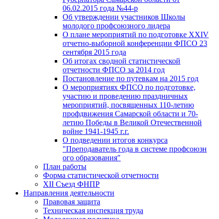
06.02.2015 года №44-р
Об утверждении участников Школы
молодого профсоюзного лидера
О плане мероприятий по подготовке XXIV
отчетно-выборной конференции ФПСО 23
сентября 2015 года
Об итогах сводной статистической
отчетности ФПСО за 2014 год
Постановление по путевкам на 2015 год
О мероприятиях ФПСО по подготовке,
участию и проведению праздничных
мероприятий, посвященных 110-летию
профдвижения Самарской области и 70-
летию Победы в Великой Отечественной
войне 1941-1945 г.г.
О подведении итогов конкурса
"Преподаватель года в системе профсоюзн
ого образования"
План работы
Форма статистической отчетности
XII Съезд ФНПР
Направления деятельности
Правовая защита
Техническая инспекция труда