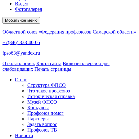
Видео
Фотогалерея
Мобильное меню
Областной союз «Федерация профсоюзов Самарской области»
+7(846) 333-40-05
fpso63@yandex.ru
Открыть поиск
Карта сайта
Включить версию для
слабовидящих
Печать страницы
О нас
Структура ФПСО
Что такое профсоюз
Историческая справка
Музей ФПСО
Конкурсы
Профсоюз помог
Партнеры
Задать вопрос
Профсоюз ТВ
Новости