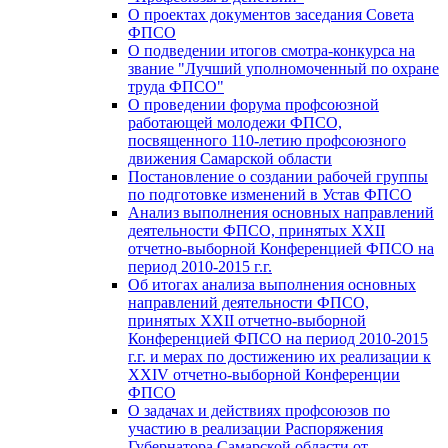
О проектах документов заседания Совета
ФПСО
О подведении итогов смотра-конкурса на
звание "Лучший уполномоченный по охране
труда ФПСО"
О проведении форума профсоюзной
работающей молодежи ФПСО,
посвященного 110-летию профсоюзного
движения Самарской области
Постановление о создании рабочей группы
по подготовке изменений в Устав ФПСО
Анализ выполнения основных направлений
деятельности ФПСО, принятых XXII
отчетно-выборной Конференцией ФПСО на
период 2010-2015 г.г.
Об итогах анализа выполнения основных
направлений деятельности ФПСО,
принятых XXII отчетно-выборной
Конференцией ФПСО на период 2010-2015
г.г. и мерах по достижению их реализации к
XXIV отчетно-выборной Конференции
ФПСО
О задачах и действиях профсоюзов по
участию в реализации Распоряжения
Губернатора Самарской области от