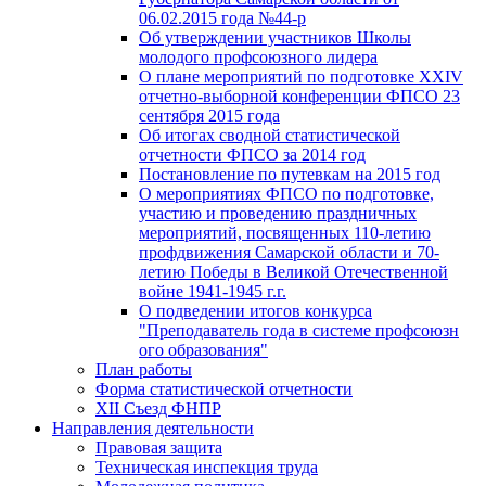
06.02.2015 года №44-р
Об утверждении участников Школы
молодого профсоюзного лидера
О плане мероприятий по подготовке XXIV
отчетно-выборной конференции ФПСО 23
сентября 2015 года
Об итогах сводной статистической
отчетности ФПСО за 2014 год
Постановление по путевкам на 2015 год
О мероприятиях ФПСО по подготовке,
участию и проведению праздничных
мероприятий, посвященных 110-летию
профдвижения Самарской области и 70-
летию Победы в Великой Отечественной
войне 1941-1945 г.г.
О подведении итогов конкурса
"Преподаватель года в системе профсоюзн
ого образования"
План работы
Форма статистической отчетности
XII Съезд ФНПР
Направления деятельности
Правовая защита
Техническая инспекция труда