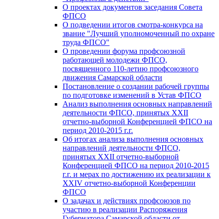
О проектах документов заседания Совета
ФПСО
О подведении итогов смотра-конкурса на
звание "Лучший уполномоченный по охране
труда ФПСО"
О проведении форума профсоюзной
работающей молодежи ФПСО,
посвященного 110-летию профсоюзного
движения Самарской области
Постановление о создании рабочей группы
по подготовке изменений в Устав ФПСО
Анализ выполнения основных направлений
деятельности ФПСО, принятых XXII
отчетно-выборной Конференцией ФПСО на
период 2010-2015 г.г.
Об итогах анализа выполнения основных
направлений деятельности ФПСО,
принятых XXII отчетно-выборной
Конференцией ФПСО на период 2010-2015
г.г. и мерах по достижению их реализации к
XXIV отчетно-выборной Конференции
ФПСО
О задачах и действиях профсоюзов по
участию в реализации Распоряжения
Губернатора Самарской области от