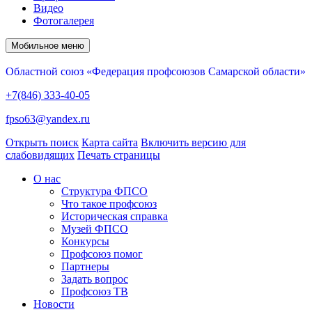
Видео
Фотогалерея
Мобильное меню
Областной союз «Федерация профсоюзов Самарской области»
+7(846) 333-40-05
fpso63@yandex.ru
Открыть поиск
Карта сайта
Включить версию для
слабовидящих
Печать страницы
О нас
Структура ФПСО
Что такое профсоюз
Историческая справка
Музей ФПСО
Конкурсы
Профсоюз помог
Партнеры
Задать вопрос
Профсоюз ТВ
Новости