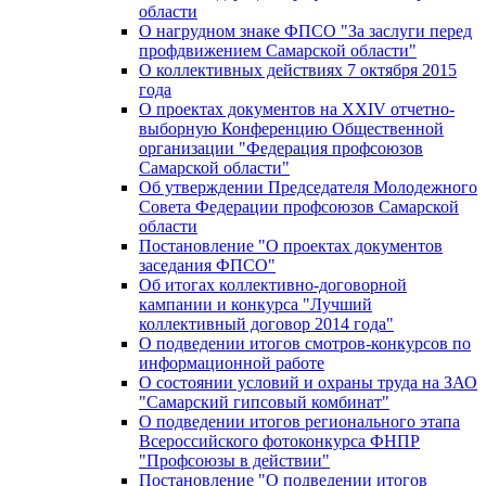
области
О нагрудном знаке ФПСО "За заслуги перед
профдвижением Самарской области"
О коллективных действиях 7 октября 2015
года
О проектах документов на XXIV отчетно-
выборную Конференцию Общественной
организации "Федерация профсоюзов
Самарской области"
Об утверждении Председателя Молодежного
Совета Федерации профсоюзов Самарской
области
Постановление "О проектах документов
заседания ФПСО"
Об итогах коллективно-договорной
кампании и конкурса "Лучший
коллективный договор 2014 года"
О подведении итогов смотров-конкурсов по
информационной работе
О состоянии условий и охраны труда на ЗАО
"Самарский гипсовый комбинат"
О подведении итогов регионального этапа
Всероссийского фотоконкурса ФНПР
"Профсоюзы в действии"
Постановление "О подведении итогов