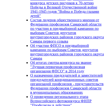
конкурса детских рисунков к 70-летию
Победы в Великой Отечественной войне
1941-1945 годов "Война и Победа глазами
детей"
Состав лидеров общественного мнения от
Федерации профсоюзов Самарской области
по участию в предвыборной кампании по
выборам Советов депутатов
внутригородских районов городского округа
Самара первого созыва
Об участии ФПСО в предвыборной
кампании по выборам Советов депутатов
внутригородских районов городского округа
Самара
Об итогах смотра-конкурса на звание
"Лучшая первичная профсоюзная
организация ФПСО" в 2014 году
О назначении председателей и заместителей
председателей координационных советов
организаций профсоюзов - представительств
Федерации профсоюзов Самарской области
в муниципальных образованиях
О проведении регионального этапа
Всероссийского фотоконкурса ФНПР
"Профсоюзы в действии"