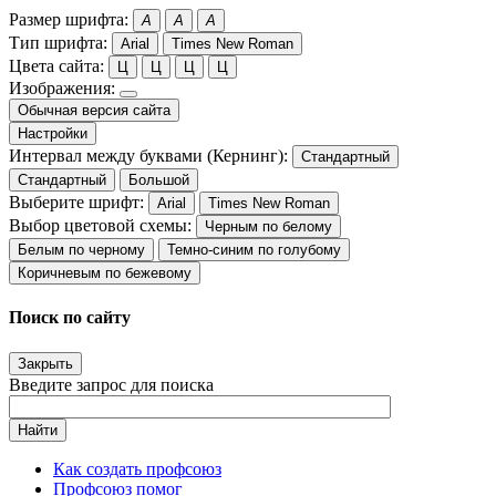
Размер шрифта:
A
A
A
Тип шрифта:
Arial
Times New Roman
Цвета сайта:
Ц
Ц
Ц
Ц
Изображения:
Обычная версия сайта
Настройки
Интервал между буквами (Кернинг):
Стандартный
Стандартный
Большой
Выберите шрифт:
Arial
Times New Roman
Выбор цветовой схемы:
Черным по белому
Белым по черному
Темно-синим по голубому
Коричневым по бежевому
Поиск по сайту
Закрыть
Введите запрос для поиска
Найти
Как создать профсоюз
Профсоюз помог