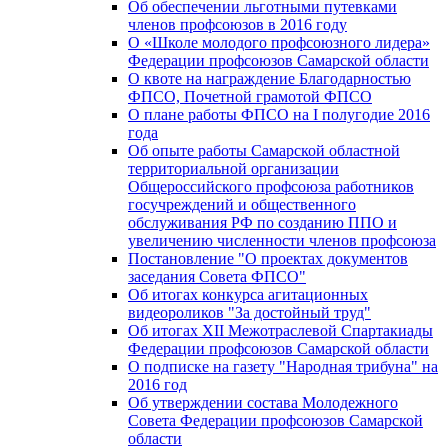
Об обеспечении льготными путевками
членов профсоюзов в 2016 году
О «Школе молодого профсоюзного лидера»
Федерации профсоюзов Самарской области
О квоте на награждение Благодарностью
ФПСО, Почетной грамотой ФПСО
О плане работы ФПСО на I полугодие 2016
года
Об опыте работы Самарской областной
территориальной организации
Общероссийского профсоюза работников
госучреждений и общественного
обслуживания РФ по созданию ППО и
увеличению численности членов профсоюза
Постановление "О проектах документов
заседания Совета ФПСО"
Об итогах конкурса агитационных
видеороликов "За достойный труд"
Об итогах XII Межотраслевой Спартакиады
Федерации профсоюзов Самарской области
О подписке на газету "Народная трибуна" на
2016 год
Об утверждении состава Молодежного
Совета Федерации профсоюзов Самарской
области