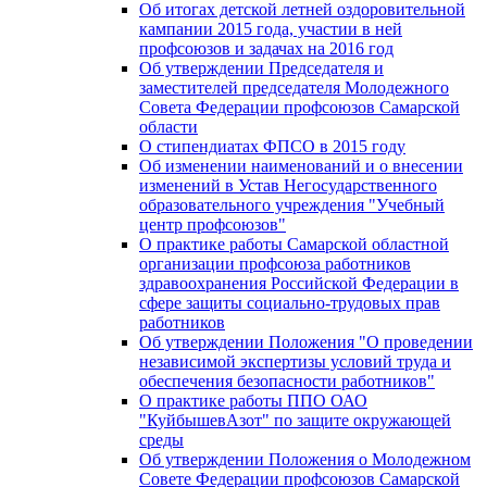
Об итогах детской летней оздоровительной
кампании 2015 года, участии в ней
профсоюзов и задачах на 2016 год
Об утверждении Председателя и
заместителей председателя Молодежного
Совета Федерации профсоюзов Самарской
области
О стипендиатах ФПСО в 2015 году
Об изменении наименований и о внесении
изменений в Устав Негосударственного
образовательного учреждения "Учебный
центр профсоюзов"
О практике работы Самарской областной
организации профсоюза работников
здравоохранения Российской Федерации в
сфере защиты социально-трудовых прав
работников
Об утверждении Положения "О проведении
независимой экспертизы условий труда и
обеспечения безопасности работников"
О практике работы ППО ОАО
"КуйбышевАзот" по защите окружающей
среды
Об утверждении Положения о Молодежном
Совете Федерации профсоюзов Самарской