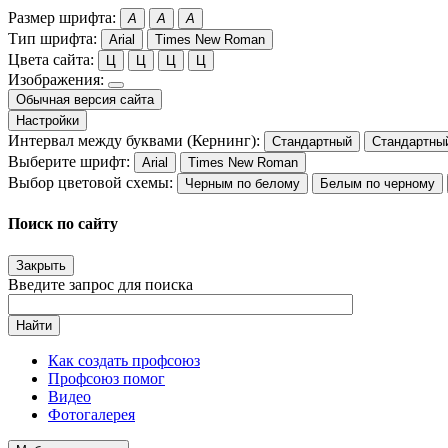
Размер шрифта:
A
A
A
Тип шрифта:
Arial
Times New Roman
Цвета сайта:
Ц
Ц
Ц
Ц
Изображения:
Обычная версия сайта
Настройки
Интервал между буквами (Кернинг):
Стандартный
Стандартны
Выберите шрифт:
Arial
Times New Roman
Выбор цветовой схемы:
Черным по белому
Белым по черному
Поиск по сайту
Закрыть
Введите запрос для поиска
Найти
Как создать профсоюз
Профсоюз помог
Видео
Фотогалерея