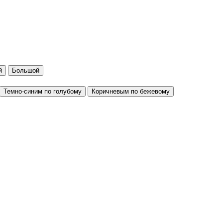
й
Большой
Темно-синим по голубому
Коричневым по бежевому