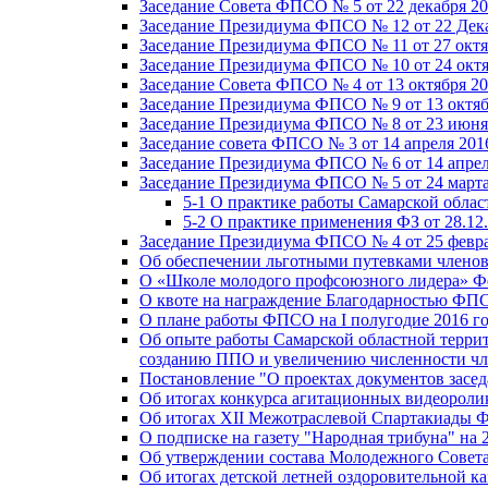
Заседание Совета ФПСО № 5 от 22 декабря 20
Заседание Президиума ФПСО № 12 от 22 Дека
Заседание Президиума ФПСО № 11 от 27 октя
Заседание Президиума ФПСО № 10 от 24 октя
Заседание Совета ФПСО № 4 от 13 октября 20
Заседание Президиума ФПСО № 9 от 13 октяб
Заседание Президиума ФПСО № 8 от 23 июня 
Заседание совета ФПСО № 3 от 14 апреля 201
Заседание Президиума ФПСО № 6 от 14 апрел
Заседание Президиума ФПСО № 5 от 24 марта
5-1 О практике работы Самарской обла
5-2 О практике применения ФЗ от 28.12
Заседание Президиума ФПСО № 4 от 25 февра
Об обеспечении льготными путевками членов
О «Школе молодого профсоюзного лидера» Ф
О квоте на награждение Благодарностью Ф
О плане работы ФПСО на I полугодие 2016 г
Об опыте работы Самарской областной терри
созданию ППО и увеличению численности чл
Постановление "О проектах документов зас
Об итогах конкурса агитационных видеоролик
Об итогах XII Межотраслевой Спартакиады 
О подписке на газету "Народная трибуна" на 
Об утверждении состава Молодежного Совет
Об итогах детской летней оздоровительной ка