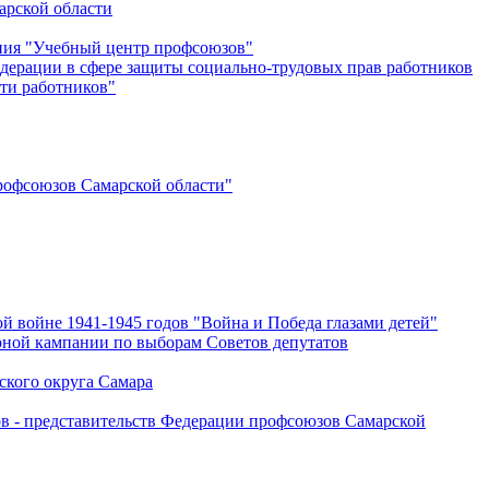
арской области
ения "Учебный центр профсоюзов"
дерации в сфере защиты социально-трудовых прав работников
ти работников"
офсоюзов Самарской области"
й войне 1941-1945 годов "Война и Победа глазами детей"
рной кампании по выборам Советов депутатов
ского округа Самара
ов - представительств Федерации профсоюзов Самарской