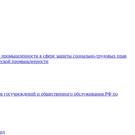
и промышленности в сфере защиты социально-трудовых прав
ической промышленности
ов госучреждений и общественного обслуживания РФ по
год