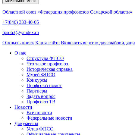
Мобильное меню
Областной союз «Федерация профсоюзов Самарской области»
+7(846) 333-40-05
fpso63@yandex.ru
Открыть поиск
Карта сайта
Включить версию для слабовидящ
О нас
Структура ФПСО
Что такое профсоюз
Историческая справка
Музей ФПСО
Конкурсы
Профсоюз помог
Партнеры
Задать вопрос
Профсоюз ТВ
Новости
Все новости
Федеральные новости
Документы
Устав ФПСО
Официальные документы