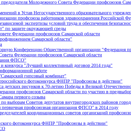
й председателя Молодежного Совета Федерации профсоюзов Сам
менений в Устав Негосударственного образовательного учрежд
анизации профсоюза работников здравоохранения Российской Фе
зависимой экспертизы условий труда и обеспечения безопаснос
" по защите окружающей среды
вете Федерации профсоюзов Самарской области
профдвижением Самарской области"
а
борную Конференцию Общественной организации "Федерация пр
Совета Федерации профсоюзов Самарской области
едания ФПСО"
 и конкурса "Лучший коллективный договор 2014 года"
информационной работе
 "Самарский гипсовый комбинат"
сероссийского фотоконкурса ФНПР "Профсоюзы в действии"
а детских рисунков к 70-летию Победы в Великой Отечественно
дерации профсоюзов Самарской области по участию в предвыбо
Самара первого созыва
о выборам Советов депутатов внутригородских районов город
ая первичная профсоюзная организация ФПСО" в 2014 году
председателей координационных советов организаций профсоюз
ийского фотоконкурса ФНПР "Профсоюзы в действии"
ПСО