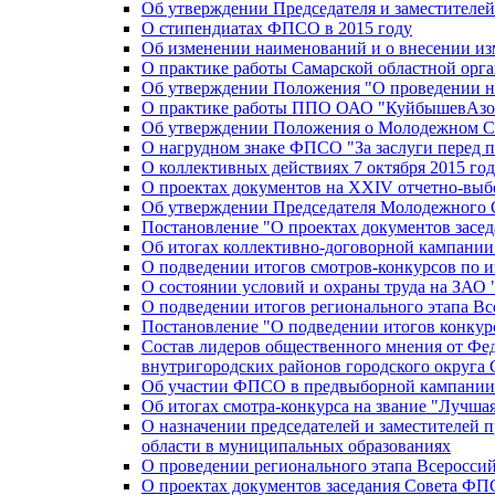
Об утверждении Председателя и заместителе
О стипендиатах ФПСО в 2015 году
Об изменении наименований и о внесении из
О практике работы Самарской областной орг
Об утверждении Положения "О проведении не
О практике работы ППО ОАО "КуйбышевАзот
Об утверждении Положения о Молодежном Со
О нагрудном знаке ФПСО "За заслуги перед 
О коллективных действиях 7 октября 2015 год
О проектах документов на XXIV отчетно-вы
Об утверждении Председателя Молодежного 
Постановление "О проектах документов зас
Об итогах коллективно-договорной кампании
О подведении итогов смотров-конкурсов по 
О состоянии условий и охраны труда на ЗАО
О подведении итогов регионального этапа В
Постановление "О подведении итогов конкурс
Состав лидеров общественного мнения от Фе
внутригородских районов городского округа 
Об участии ФПСО в предвыборной кампании п
Об итогах смотра-конкурса на звание "Лучш
О назначении председателей и заместителей 
области в муниципальных образованиях
О проведении регионального этапа Всеросс
О проектах документов заседания Совета Ф