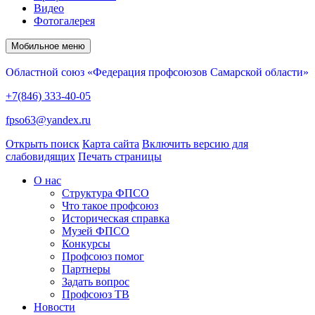
Видео
Фотогалерея
Мобильное меню
Областной союз «Федерация профсоюзов Самарской области»
+7(846) 333-40-05
fpso63@yandex.ru
Открыть поиск
Карта сайта
Включить версию для
слабовидящих
Печать страницы
О нас
Структура ФПСО
Что такое профсоюз
Историческая справка
Музей ФПСО
Конкурсы
Профсоюз помог
Партнеры
Задать вопрос
Профсоюз ТВ
Новости