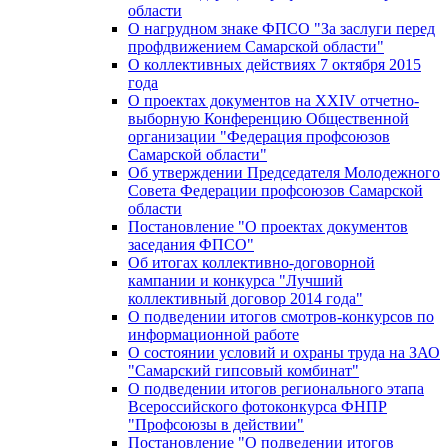
области
О нагрудном знаке ФПСО "За заслуги перед
профдвижением Самарской области"
О коллективных действиях 7 октября 2015
года
О проектах документов на XXIV отчетно-
выборную Конференцию Общественной
организации "Федерация профсоюзов
Самарской области"
Об утверждении Председателя Молодежного
Совета Федерации профсоюзов Самарской
области
Постановление "О проектах документов
заседания ФПСО"
Об итогах коллективно-договорной
кампании и конкурса "Лучший
коллективный договор 2014 года"
О подведении итогов смотров-конкурсов по
информационной работе
О состоянии условий и охраны труда на ЗАО
"Самарский гипсовый комбинат"
О подведении итогов регионального этапа
Всероссийского фотоконкурса ФНПР
"Профсоюзы в действии"
Постановление "О подведении итогов