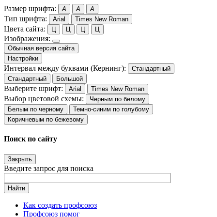
Размер шрифта:
A
A
A
Тип шрифта:
Arial
Times New Roman
Цвета сайта:
Ц
Ц
Ц
Ц
Изображения:
Обычная версия сайта
Настройки
Интервал между буквами (Кернинг):
Стандартный
Стандартный
Большой
Выберите шрифт:
Arial
Times New Roman
Выбор цветовой схемы:
Черным по белому
Белым по черному
Темно-синим по голубому
Коричневым по бежевому
Поиск по сайту
Закрыть
Введите запрос для поиска
Найти
Как создать профсоюз
Профсоюз помог