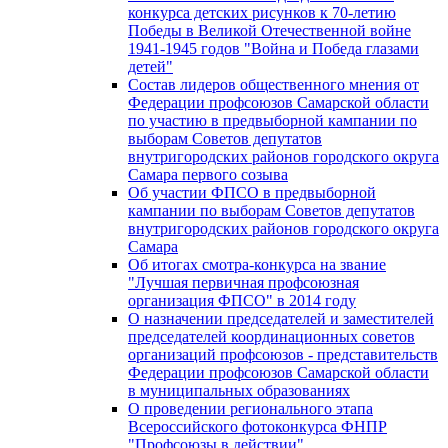
конкурса детских рисунков к 70-летию
Победы в Великой Отечественной войне
1941-1945 годов "Война и Победа глазами
детей"
Состав лидеров общественного мнения от
Федерации профсоюзов Самарской области
по участию в предвыборной кампании по
выборам Советов депутатов
внутригородских районов городского округа
Самара первого созыва
Об участии ФПСО в предвыборной
кампании по выборам Советов депутатов
внутригородских районов городского округа
Самара
Об итогах смотра-конкурса на звание
"Лучшая первичная профсоюзная
организация ФПСО" в 2014 году
О назначении председателей и заместителей
председателей координационных советов
организаций профсоюзов - представительств
Федерации профсоюзов Самарской области
в муниципальных образованиях
О проведении регионального этапа
Всероссийского фотоконкурса ФНПР
"Профсоюзы в действии"