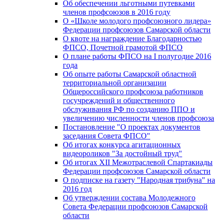
Об обеспечении льготными путевками
членов профсоюзов в 2016 году
О «Школе молодого профсоюзного лидера»
Федерации профсоюзов Самарской области
О квоте на награждение Благодарностью
ФПСО, Почетной грамотой ФПСО
О плане работы ФПСО на I полугодие 2016
года
Об опыте работы Самарской областной
территориальной организации
Общероссийского профсоюза работников
госучреждений и общественного
обслуживания РФ по созданию ППО и
увеличению численности членов профсоюза
Постановление "О проектах документов
заседания Совета ФПСО"
Об итогах конкурса агитационных
видеороликов "За достойный труд"
Об итогах XII Межотраслевой Спартакиады
Федерации профсоюзов Самарской области
О подписке на газету "Народная трибуна" на
2016 год
Об утверждении состава Молодежного
Совета Федерации профсоюзов Самарской
области