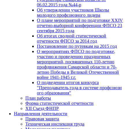
06.02.2015 года №44-р
Об утверждении участников Школы
молодого профсоюзного лидера
О плане мероприятий по подготовке XXIV
отчетно-выборной конференции ФПСО 23
сентября 2015 года
Об итогах сводной статистической
отчетности ФПСО за 2014 год
Постановление по путевкам на 2015 год
О мероприятиях ФПСО по подготовке,
участию и проведению праздничных
мероприятий, посвященных 110-летию
профдвижения Самарской области и 70-
летию Победы в Великой Отечественной
войне 1941-1945 г.г.
О подведении итогов конкурса
"Преподаватель года в системе профсоюзн
ого образования"
План работы
Форма статистической отчетности
XII Съезд ФНПР
Направления деятельности
Правовая защита
Техническая инспекция труда