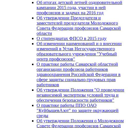
Об итогах детской летней оздоровительной
кампании 2015 года, участии в ней
профсоюзов и задачах на 2016 год
Об утверждении Председателя и
заместителей председателя Молодежного
Совета Федерации профсоюзов Самарской
области
О стипендиатах ФПСО в 2015 году
Об изменении наименований и о внесении
изменений в Устав Негосударственного
образовательного учреждения "Учебный
центр профсоюзов"
О практике работы Самарской областной
организации профсоюза работников
здравоохранения Российской Федерации в
сфере защиты социально-трудовых прав
работников
Об утверждении Положения "О проведении
независимой экспертизы условий труда и
обеспечения безопасности работников"
О практике работы ППО ОАО
"КуйбышевАзот" по защите окружающей
среды
Об утверждении Положения о Молодежном
Совете Федерации профсоюзов Самарской