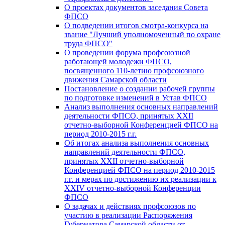
О проектах документов заседания Совета
ФПСО
О подведении итогов смотра-конкурса на
звание "Лучший уполномоченный по охране
труда ФПСО"
О проведении форума профсоюзной
работающей молодежи ФПСО,
посвященного 110-летию профсоюзного
движения Самарской области
Постановление о создании рабочей группы
по подготовке изменений в Устав ФПСО
Анализ выполнения основных направлений
деятельности ФПСО, принятых XXII
отчетно-выборной Конференцией ФПСО на
период 2010-2015 г.г.
Об итогах анализа выполнения основных
направлений деятельности ФПСО,
принятых XXII отчетно-выборной
Конференцией ФПСО на период 2010-2015
г.г. и мерах по достижению их реализации к
XXIV отчетно-выборной Конференции
ФПСО
О задачах и действиях профсоюзов по
участию в реализации Распоряжения
Губернатора Самарской области от