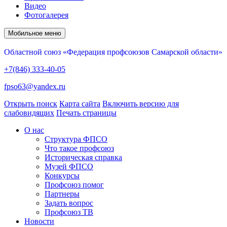
Видео
Фотогалерея
Мобильное меню
Областной союз «Федерация профсоюзов Самарской области»
+7(846) 333-40-05
fpso63@yandex.ru
Открыть поиск
Карта сайта
Включить версию для
слабовидящих
Печать страницы
О нас
Структура ФПСО
Что такое профсоюз
Историческая справка
Музей ФПСО
Конкурсы
Профсоюз помог
Партнеры
Задать вопрос
Профсоюз ТВ
Новости