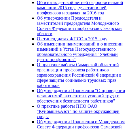
Об итогах детской летней оздоровительной
кампании 2015 года, участии в ней
профсоюзов и задачах на 2016 год
Об утверждении Председателя и
заместителей председателя Молодежного
Совета Федерации профсоюзов Самарской
области
О стипендиатах ФПСО в 2015 году
Об изменении наименований и о внесении
изменений в Устав Негосударственного
образовательного учреждения "Учебный
центр профсоюзов"
О практике работы Самарской областной
организации профсоюза работников
здравоохранения Российской Федерации в
сфере защиты социально-трудовых прав
работников
Об утверждении Положения "О проведении
независимой экспертизы условий труда и
обеспечения безопасности работников"
О практике работы ППО ОАО
"КуйбышевАзот" по защите окружающей
среды
Об утверждении Положения о Молодежном
Совете Федерации профсоюзов Самарской