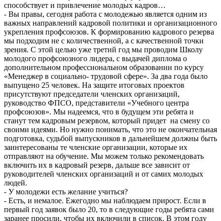
способствует и привлечение молодых кадров…
- Вы правы, сегодня работа с молодежью является одним из
важных направлений кадровой политики и организационного
укрепления профсоюзов. К формированию кадрового резерва
мы подходим не с количественной, а с качественной точки
зрения. С этой целью уже третий год мы проводим Школу
молодого профсоюзного лидера, с выдачей диплома о
дополнительном профессиональном образовании по курсу
«Менеджер в социально- трудовой сфере». За два года было
выпущено 25 человек. На защите итоговых проектов
присутствуют председатели членских организаций,
руководство ФПСО, представители «Учебного центра
профсоюзов». Мы надеемся, что в будущем эти ребята и
станут тем кадровым резервом, который придет на смену со
своими идеями. Но нужно понимать, что это не окончательная
подготовка, судьбой выпускников в дальнейшем должны быть
заинтересованы те членские организации, которые их
отправляют на обучение. Мы можем только рекомендовать
включить их в кадровый резерв, дальше все зависит от
руководителей членских организаций и от самих молодых
людей.
- У молодежи есть желание учиться?
- Есть, и немалое. Ежегодно мы наблюдаем прирост. Если в
первый год заявок было 20, то в следующие годы ребята сами
заранее просили, чтобы их включили в список. В этом году