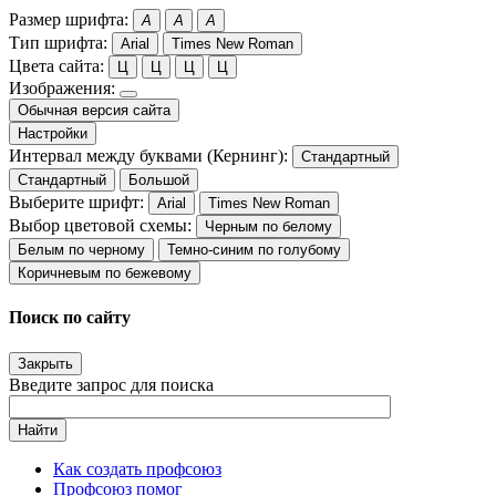
Размер шрифта:
A
A
A
Тип шрифта:
Arial
Times New Roman
Цвета сайта:
Ц
Ц
Ц
Ц
Изображения:
Обычная версия сайта
Настройки
Интервал между буквами (Кернинг):
Стандартный
Стандартный
Большой
Выберите шрифт:
Arial
Times New Roman
Выбор цветовой схемы:
Черным по белому
Белым по черному
Темно-синим по голубому
Коричневым по бежевому
Поиск по сайту
Закрыть
Введите запрос для поиска
Найти
Как создать профсоюз
Профсоюз помог