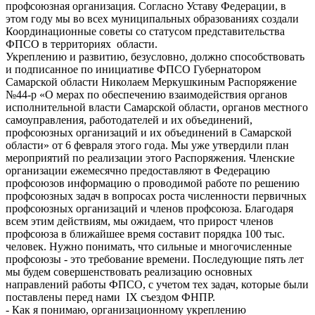
профсоюзная организация. Согласно Уставу Федерации, в
этом году мы во всех муниципальных образованиях создали
Координационные советы со статусом представительства
ФПСО в территориях области.
Укреплению и развитию, безусловно, должно способствовать
и подписанное по инициативе ФПСО Губернатором
Самарской области Николаем Меркушкиным Распоряжение
№44-р «О мерах по обеспечению взаимодействия органов
исполнительной власти Самарской области, органов местного
самоуправления, работодателей и их объединений,
профсоюзных организаций и их объединений в Самарской
области» от 6 февраля этого года. Мы уже утвердили план
мероприятий по реализации этого Распоряжения. Членские
организации ежемесячно предоставляют в Федерацию
профсоюзов информацию о проводимой работе по решению
профсоюзных задач в вопросах роста численности первичных
профсоюзных организаций и членов профсоюза. Благодаря
всем этим действиям, мы ожидаем, что прирост членов
профсоюза в ближайшее время составит порядка 100 тыс.
человек. Нужно понимать, что сильные и многочисленные
профсоюзы - это требование времени. Последующие пять лет
мы будем совершенствовать реализацию основных
направлений работы ФПСО, с учетом тех задач, которые были
поставлены перед нами IX съездом ФНПР.
- Как я понимаю, организационному укреплению