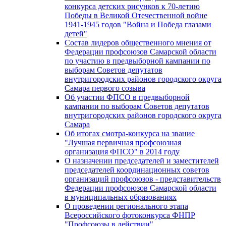
конкурса детских рисунков к 70-летию
Победы в Великой Отечественной войне
1941-1945 годов "Война и Победа глазами
детей"
Состав лидеров общественного мнения от
Федерации профсоюзов Самарской области
по участию в предвыборной кампании по
выборам Советов депутатов
внутригородских районов городского округа
Самара первого созыва
Об участии ФПСО в предвыборной
кампании по выборам Советов депутатов
внутригородских районов городского округа
Самара
Об итогах смотра-конкурса на звание
"Лучшая первичная профсоюзная
организация ФПСО" в 2014 году
О назначении председателей и заместителей
председателей координационных советов
организаций профсоюзов - представительств
Федерации профсоюзов Самарской области
в муниципальных образованиях
О проведении регионального этапа
Всероссийского фотоконкурса ФНПР
"Профсоюзы в действии"