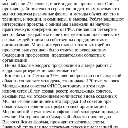
мы набрали 27 человек, и все ходят, не пропускают. Они
проходят действительно серьезную подготовку, потому что
мы используем различные формы и методы обучения: это и
тренинги, и лекции, и семинары, и выезды. Ребята защищают
интересные проекты, с одним мы выезжали на научно-
практическую конференцию в ПФО, где заняли четвертое
место. Зачастую работы наших выпускников посвящены их
реальным действиям на собственных предприятиях и
организациях. Много интересных и полезных идей из
проектов выпускников было отмечено руководством
Федерации профсоюзов, председателями областных
организаций.
- Но на Школе молодого профсоюзного лидера работа с
кадровым резервом не заканчивается?
- Конечно, нет. Сегодня 37% членов профсоюза в Самарской
области составляет молодежь, это порядка 170 тыс. человек.
Молодежным советом ФПСО, которому в этом году
исполняется 10 лет, создан реестр молодежных советов,
каждый год мы отслеживаем количество вновь созданных
МС, на сегодняшний день это порядка 150 советов при
областных и первичных профсоюзных организациях.
Мероприятий с участием профсоюзной молодежи проходит
немало. На территории Самарской области прошло два
Всероссийских форума, проходят отраслевые слеты.
Значимой стала для нас встреча-дискуссия с делегацией из