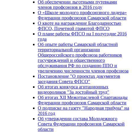
Об обеспечении льготными путевками
членов профсоюзов в 2016 году
О «Школе молодого профсоюзного лидера»
Федерации профсоюзов Самарской области
О квоте на награждение Благодарностью
ФПСО, Почетной грамотой ФПСО
О плане работы ФПСО на I полугодие 2016
года
Об опыте работы Самарской областной
территориальной организации
Общероссийского профсоюза работников
госучреждений и общественного
обслуживания РФ по созданию ППО и
увеличению численности членов профсоюза
Постановление "О проектах документов
заседания Совета ФПСО"
Об итогах конкурса агитационных
видеороликов "За достойный труд"
Об итогах XII Межотраслевой Спартакиады
Федерации профсоюзов Самарской области
О подписке на газету "Народная трибуна" на
2016 год
Об утверждении состава Молодежного
Совета Федерации профсоюзов Самарской
области