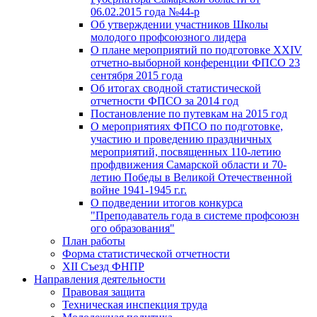
06.02.2015 года №44-р
Об утверждении участников Школы
молодого профсоюзного лидера
О плане мероприятий по подготовке XXIV
отчетно-выборной конференции ФПСО 23
сентября 2015 года
Об итогах сводной статистической
отчетности ФПСО за 2014 год
Постановление по путевкам на 2015 год
О мероприятиях ФПСО по подготовке,
участию и проведению праздничных
мероприятий, посвященных 110-летию
профдвижения Самарской области и 70-
летию Победы в Великой Отечественной
войне 1941-1945 г.г.
О подведении итогов конкурса
"Преподаватель года в системе профсоюзн
ого образования"
План работы
Форма статистической отчетности
XII Съезд ФНПР
Направления деятельности
Правовая защита
Техническая инспекция труда