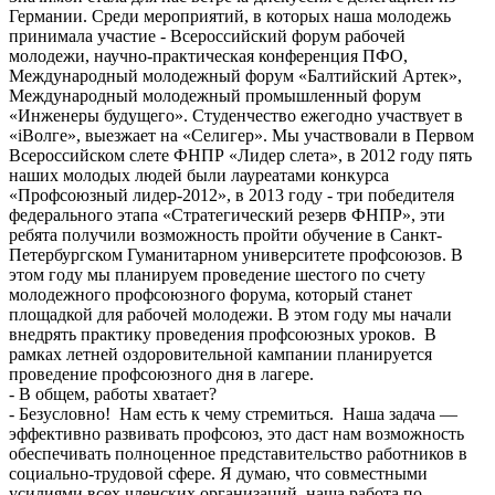
Германии. Среди мероприятий, в которых наша молодежь
принимала участие - Всероссийский форум рабочей
молодежи, научно-практическая конференция ПФО,
Международный молодежный форум «Балтийский Артек»,
Международный молодежный промышленный форум
«Инженеры будущего». Студенчество ежегодно участвует в
«iВолге», выезжает на «Селигер». Мы участвовали в Первом
Всероссийском слете ФНПР «Лидер слета», в 2012 году пять
наших молодых людей были лауреатами конкурса
«Профсоюзный лидер-2012», в 2013 году - три победителя
федерального этапа «Стратегический резерв ФНПР», эти
ребята получили возможность пройти обучение в Санкт-
Петербургском Гуманитарном университете профсоюзов. В
этом году мы планируем проведение шестого по счету
молодежного профсоюзного форума, который станет
площадкой для рабочей молодежи. В этом году мы начали
внедрять практику проведения профсоюзных уроков. В
рамках летней оздоровительной кампании планируется
проведение профсоюзного дня в лагере.
- В общем, работы хватает?
- Безусловно! Нам есть к чему стремиться. Наша задача —
эффективно развивать профсоюз, это даст нам возможность
обеспечивать полноценное представительство работников в
социально-трудовой сфере. Я думаю, что совместными
усилиями всех членских организаций, наша работа по