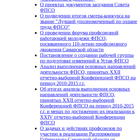
О проектах документов заседания Совета
ФПСО
О подведении итогов смотра-конкурса на
звание "Лучший уполномоченный по охране
труда ФПСО"
О проведении форума профсоюзной
работающей молодежи ФПСО,
посвященного 110-летию профсоюзного
движения Самарской области
Постановление о создании рабочей группы
по подготовке изменений в Устав ФПСО
Анализ выполнения основных направлений
деятельности ФПСО, принятых XXII
отчетно-выборной Конференцией ФПСО на
период 2010-2015 г.г.
Об итогах анализа выполнения основных
направлений деятельности ФПСО,
принятых XXII отчетно-выборной
Конференцией ФПСО на период 2010-2015
г.г. и мерах по достижению их реализации к
XXIV отчетно-выборной Конференции
ФПСО
О задачах и действиях профсоюзов по
участию в реализации Распоряжения
Губернатора Самарской области от