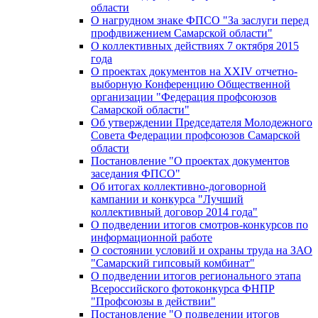
области
О нагрудном знаке ФПСО "За заслуги перед
профдвижением Самарской области"
О коллективных действиях 7 октября 2015
года
О проектах документов на XXIV отчетно-
выборную Конференцию Общественной
организации "Федерация профсоюзов
Самарской области"
Об утверждении Председателя Молодежного
Совета Федерации профсоюзов Самарской
области
Постановление "О проектах документов
заседания ФПСО"
Об итогах коллективно-договорной
кампании и конкурса "Лучший
коллективный договор 2014 года"
О подведении итогов смотров-конкурсов по
информационной работе
О состоянии условий и охраны труда на ЗАО
"Самарский гипсовый комбинат"
О подведении итогов регионального этапа
Всероссийского фотоконкурса ФНПР
"Профсоюзы в действии"
Постановление "О подведении итогов