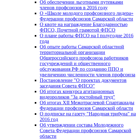
Об обеспечении льготными путевками
членов профсоюзов в 2016 году
О «Школе молодого профсоюзного лидера»
Федерации профсоюзов Самарской области
О квоте на награждение Благодарностью
ФПСО, Почетной грамотой ФПСО
О плане работы ФПСО на I полугодие 2016
года
Об опыте работы Самарской областной
территориальной организации
Общероссийского профсоюза работников
госучреждений и общественного
обслуживания РФ по созданию ППО и
увеличению численности членов профсоюза
Постановление "О проектах документов
заседания Совета ФПСО"
Об итогах конкурса агитационных
видеороликов "За достойный труд"
Об итогах XII Межотраслевой Спартакиады
Федерации профсоюзов Самарской области
О подписке на газету "Народная трибуна" на
2016 год
Об утверждении состава Молодежного
Совета Федерации профсоюзов Самарской
области