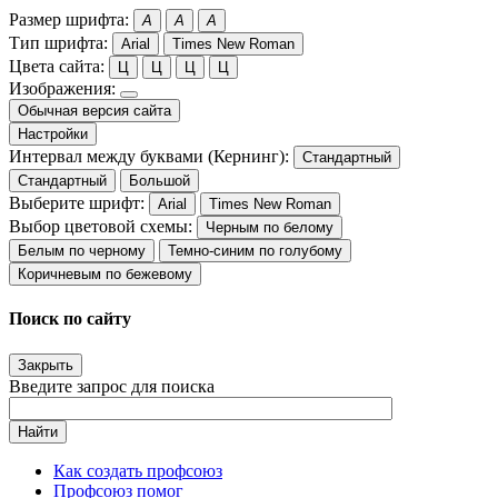
Размер шрифта:
A
A
A
Тип шрифта:
Arial
Times New Roman
Цвета сайта:
Ц
Ц
Ц
Ц
Изображения:
Обычная версия сайта
Настройки
Интервал между буквами (Кернинг):
Стандартный
Стандартный
Большой
Выберите шрифт:
Arial
Times New Roman
Выбор цветовой схемы:
Черным по белому
Белым по черному
Темно-синим по голубому
Коричневым по бежевому
Поиск по сайту
Закрыть
Введите запрос для поиска
Найти
Как создать профсоюз
Профсоюз помог