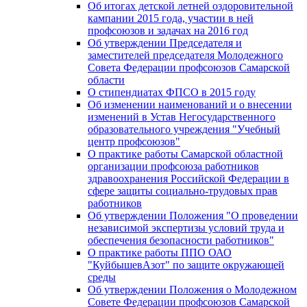
Об итогах детской летней оздоровительной
кампании 2015 года, участии в ней
профсоюзов и задачах на 2016 год
Об утверждении Председателя и
заместителей председателя Молодежного
Совета Федерации профсоюзов Самарской
области
О стипендиатах ФПСО в 2015 году
Об изменении наименований и о внесении
изменений в Устав Негосударственного
образовательного учреждения "Учебный
центр профсоюзов"
О практике работы Самарской областной
организации профсоюза работников
здравоохранения Российской Федерации в
сфере защиты социально-трудовых прав
работников
Об утверждении Положения "О проведении
независимой экспертизы условий труда и
обеспечения безопасности работников"
О практике работы ППО ОАО
"КуйбышевАзот" по защите окружающей
среды
Об утверждении Положения о Молодежном
Совете Федерации профсоюзов Самарской