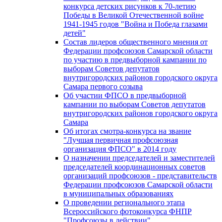
конкурса детских рисунков к 70-летию
Победы в Великой Отечественной войне
1941-1945 годов "Война и Победа глазами
детей"
Состав лидеров общественного мнения от
Федерации профсоюзов Самарской области
по участию в предвыборной кампании по
выборам Советов депутатов
внутригородских районов городского округа
Самара первого созыва
Об участии ФПСО в предвыборной
кампании по выборам Советов депутатов
внутригородских районов городского округа
Самара
Об итогах смотра-конкурса на звание
"Лучшая первичная профсоюзная
организация ФПСО" в 2014 году
О назначении председателей и заместителей
председателей координационных советов
организаций профсоюзов - представительств
Федерации профсоюзов Самарской области
в муниципальных образованиях
О проведении регионального этапа
Всероссийского фотоконкурса ФНПР
"Профсоюзы в действии"