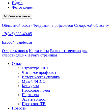
Видео
Фотогалерея
Мобильное меню
Областной союз «Федерация профсоюзов Самарской области»
+7(846) 333-40-05
fpso63@yandex.ru
Открыть поиск
Карта сайта
Включить версию для
слабовидящих
Печать страницы
О нас
Структура ФПСО
Что такое профсоюз
Историческая справка
Музей ФПСО
Конкурсы
Профсоюз помог
Партнеры
Задать вопрос
Профсоюз ТВ
Новости