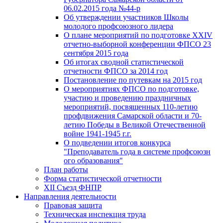
06.02.2015 года №44-р
Об утверждении участников Школы
молодого профсоюзного лидера
О плане мероприятий по подготовке XXIV
отчетно-выборной конференции ФПСО 23
сентября 2015 года
Об итогах сводной статистической
отчетности ФПСО за 2014 год
Постановление по путевкам на 2015 год
О мероприятиях ФПСО по подготовке,
участию и проведению праздничных
мероприятий, посвященных 110-летию
профдвижения Самарской области и 70-
летию Победы в Великой Отечественной
войне 1941-1945 г.г.
О подведении итогов конкурса
"Преподаватель года в системе профсоюзн
ого образования"
План работы
Форма статистической отчетности
XII Съезд ФНПР
Направления деятельности
Правовая защита
Техническая инспекция труда