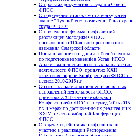
О проектах документов заседания Совета
ФПСО
О подведении итогов смотра-конкурса на
звание "Лучший уполномоченный по охране
труда ФПСО"
О проведении форума профсоюзной
работающей молодежи ФПСО,
посвященного 110-летию профсоюзного
движения Самарской области
Постановление о создании рабочей группы
по подготовке изменений в Устав ФПСО
Анализ выполнения основных направлений
деятельности ФПСО, принятых XXII
отчетно-выборной Конференцией ФПСО на
период 2010-2015 г.г.
Об итогах анализа выполнения основных
направлений деятельности ФПСО,
принятых XXII отчетно-выборной
Конференцией ФПСО на период 2010-2015
г.г. и мерах по достижению их реализации к
XXIV отчетно-выборной Конференции
ФПСО
О задачах и действиях профсоюзов по
участию в реализации Распоряжения
Губернатора Самарской области от