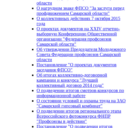
области
О нагрудном знаке ФПСО "За заслуги перед
профдвижением Самарской области"
О коллективных действиях 7 октября 2015
года
О проектах документов на XXIV отчетно-
выборную Конференцию Общественной
организации "Федерация профсоюзов
Самарской области"
Об утверждении Председателя Молодежного
Совета Федерации профсоюзов Самарской
области
Постановление "О проектах документов
заседания ФПСО"
Об итогах коллективно-договорной
кампании и конкурса "Лучший
коллективный договор 2014 года"
О подведении итогов смотров-конкурсов по
информационной работе
О состоянии условий и охраны труда на ЗАО
"Самарский гипсовый комбинат"
О подведении итогов регионального этапа
Всероссийского фотоконкурса ФНПР
"Профсоюзы в действии"
Постановление "О подведении итогов