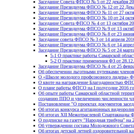
Заседание Совета ФПСО № 5 от 22 декабря 20
Заседание Президиума ФПСО № 12 от 22 Дека
Заседание Президиума ФПСО № 11 от 27 октя
Заседание Президиума ФПСО № 10 от 24 октя
Заседание Совета ФПСО № 4 от 13 октября 20
Заседание Президиума ФПСО № 9 от 13 октяб
Заседание Президиума ФПСО № 8 от 23 июня 
Заседание совета ФПСО № 3 от 14 апреля 201
Заседание Президиума ФПСО № 6 от 14 апрел
Заседание Президиума ФПСО № 5 от 24 марта
5-1 О практике работы Самарской обла
5-2 О практике применения ФЗ от 28.12
Заседание Президиума ФПСО № 4 от 25 февра
Об обеспечении льготными путевками членов
О «Школе молодого профсоюзного лидера» Ф
О квоте на награждение Благодарностью Ф
О плане работы ФПСО на I полугодие 2016 г
Об опыте работы Самарской областной терри
созданию ППО и увеличению численности чл
Постановление "О проектах документов зас
Об итогах конкурса агитационных видеоролик
Об итогах XII Межотраслевой Спартакиады 
О подписке на газету "Народная трибуна" на 
Об утверждении состава Молодежного Совет
Об итогах детской летней оздоровительной ка