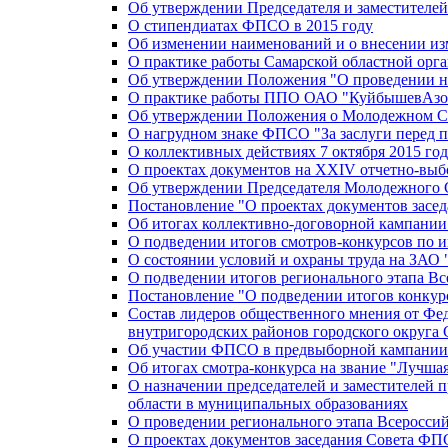
Об утверждении Председателя и заместителе
О стипендиатах ФПСО в 2015 году
Об изменении наименований и о внесении из
О практике работы Самарской областной орг
Об утверждении Положения "О проведении не
О практике работы ППО ОАО "КуйбышевАзот
Об утверждении Положения о Молодежном Со
О нагрудном знаке ФПСО "За заслуги перед 
О коллективных действиях 7 октября 2015 год
О проектах документов на XXIV отчетно-вы
Об утверждении Председателя Молодежного 
Постановление "О проектах документов зас
Об итогах коллективно-договорной кампании
О подведении итогов смотров-конкурсов по 
О состоянии условий и охраны труда на ЗАО
О подведении итогов регионального этапа В
Постановление "О подведении итогов конкурс
Состав лидеров общественного мнения от Фе
внутригородских районов городского округа 
Об участии ФПСО в предвыборной кампании п
Об итогах смотра-конкурса на звание "Лучш
О назначении председателей и заместителей 
области в муниципальных образованиях
О проведении регионального этапа Всеросс
О проектах документов заседания Совета Ф