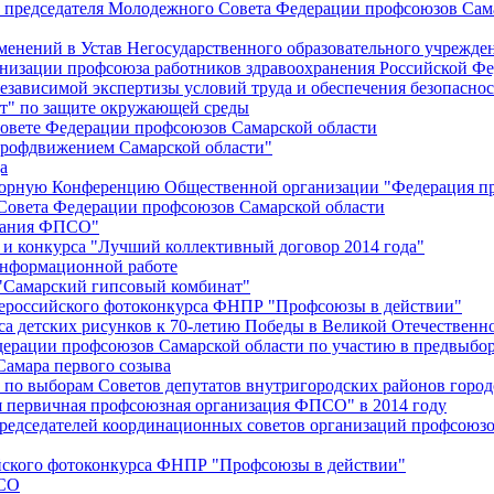
й председателя Молодежного Совета Федерации профсоюзов Сам
менений в Устав Негосударственного образовательного учрежд
анизации профсоюза работников здравоохранения Российской Фе
зависимой экспертизы условий труда и обеспечения безопаснос
" по защите окружающей среды
вете Федерации профсоюзов Самарской области
профдвижением Самарской области"
а
борную Конференцию Общественной организации "Федерация пр
Совета Федерации профсоюзов Самарской области
едания ФПСО"
 и конкурса "Лучший коллективный договор 2014 года"
информационной работе
 "Самарский гипсовый комбинат"
сероссийского фотоконкурса ФНПР "Профсоюзы в действии"
а детских рисунков к 70-летию Победы в Великой Отечественно
дерации профсоюзов Самарской области по участию в предвыбо
Самара первого созыва
о выборам Советов депутатов внутригородских районов город
ая первичная профсоюзная организация ФПСО" в 2014 году
председателей координационных советов организаций профсоюз
ийского фотоконкурса ФНПР "Профсоюзы в действии"
ПСО