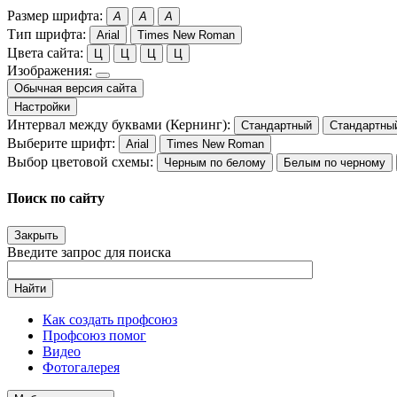
Размер шрифта:
A
A
A
Тип шрифта:
Arial
Times New Roman
Цвета сайта:
Ц
Ц
Ц
Ц
Изображения:
Обычная версия сайта
Настройки
Интервал между буквами (Кернинг):
Стандартный
Стандартны
Выберите шрифт:
Arial
Times New Roman
Выбор цветовой схемы:
Черным по белому
Белым по черному
Поиск по сайту
Закрыть
Введите запрос для поиска
Найти
Как создать профсоюз
Профсоюз помог
Видео
Фотогалерея