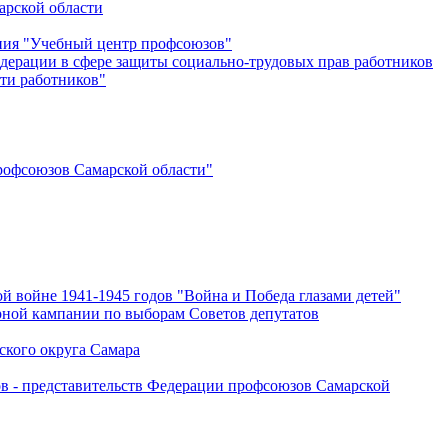
арской области
ения "Учебный центр профсоюзов"
дерации в сфере защиты социально-трудовых прав работников
ти работников"
офсоюзов Самарской области"
й войне 1941-1945 годов "Война и Победа глазами детей"
рной кампании по выборам Советов депутатов
ского округа Самара
ов - представительств Федерации профсоюзов Самарской