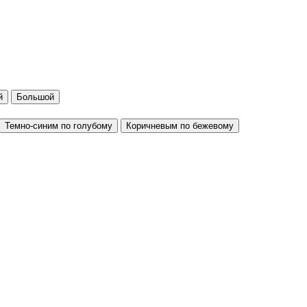
й
Большой
Темно-синим по голубому
Коричневым по бежевому