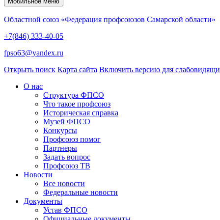
Мобильное меню
Областной союз «Федерация профсоюзов Самарской области»
+7(846) 333-40-05
fpso63@yandex.ru
Открыть поиск
Карта сайта
Включить версию для слабовидящ
О нас
Структура ФПСО
Что такое профсоюз
Историческая справка
Музей ФПСО
Конкурсы
Профсоюз помог
Партнеры
Задать вопрос
Профсоюз ТВ
Новости
Все новости
Федеральные новости
Документы
Устав ФПСО
Официальные документы