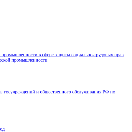
и промышленности в сфере защиты социально-трудовых прав
ической промышленности
ов госучреждений и общественного обслуживания РФ по
год