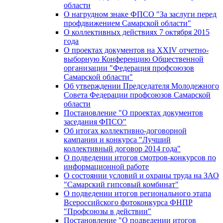
области
О нагрудном знаке ФПСО "За заслуги перед
профдвижением Самарской области"
О коллективных действиях 7 октября 2015
года
О проектах документов на XXIV отчетно-
выборную Конференцию Общественной
организации "Федерация профсоюзов
Самарской области"
Об утверждении Председателя Молодежного
Совета Федерации профсоюзов Самарской
области
Постановление "О проектах документов
заседания ФПСО"
Об итогах коллективно-договорной
кампании и конкурса "Лучший
коллективный договор 2014 года"
О подведении итогов смотров-конкурсов по
информационной работе
О состоянии условий и охраны труда на ЗАО
"Самарский гипсовый комбинат"
О подведении итогов регионального этапа
Всероссийского фотоконкурса ФНПР
"Профсоюзы в действии"
Постановление "О подведении итогов