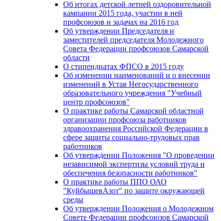
Об итогах детской летней оздоровительной
кампании 2015 года, участии в ней
профсоюзов и задачах на 2016 год
Об утверждении Председателя и
заместителей председателя Молодежного
Совета Федерации профсоюзов Самарской
области
О стипендиатах ФПСО в 2015 году
Об изменении наименований и о внесении
изменений в Устав Негосударственного
образовательного учреждения "Учебный
центр профсоюзов"
О практике работы Самарской областной
организации профсоюза работников
здравоохранения Российской Федерации в
сфере защиты социально-трудовых прав
работников
Об утверждении Положения "О проведении
независимой экспертизы условий труда и
обеспечения безопасности работников"
О практике работы ППО ОАО
"КуйбышевАзот" по защите окружающей
среды
Об утверждении Положения о Молодежном
Совете Федерации профсоюзов Самарской