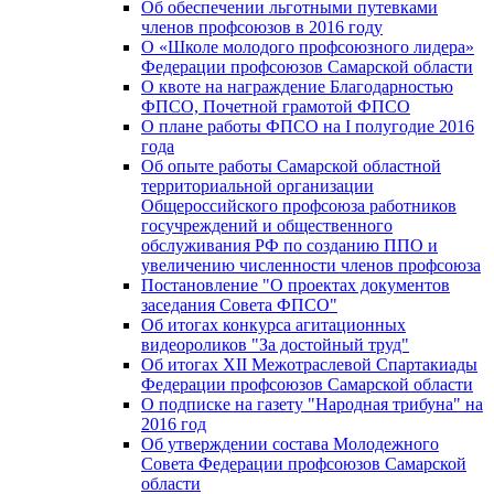
Об обеспечении льготными путевками
членов профсоюзов в 2016 году
О «Школе молодого профсоюзного лидера»
Федерации профсоюзов Самарской области
О квоте на награждение Благодарностью
ФПСО, Почетной грамотой ФПСО
О плане работы ФПСО на I полугодие 2016
года
Об опыте работы Самарской областной
территориальной организации
Общероссийского профсоюза работников
госучреждений и общественного
обслуживания РФ по созданию ППО и
увеличению численности членов профсоюза
Постановление "О проектах документов
заседания Совета ФПСО"
Об итогах конкурса агитационных
видеороликов "За достойный труд"
Об итогах XII Межотраслевой Спартакиады
Федерации профсоюзов Самарской области
О подписке на газету "Народная трибуна" на
2016 год
Об утверждении состава Молодежного
Совета Федерации профсоюзов Самарской
области