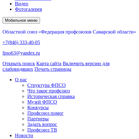
Видео
Фотогалерея
Мобильное меню
Областной союз «Федерация профсоюзов Самарской области»
+7(846) 333-40-05
fpso63@yandex.ru
Открыть поиск
Карта сайта
Включить версию для
слабовидящих
Печать страницы
О нас
Структура ФПСО
Что такое профсоюз
Историческая справка
Музей ФПСО
Конкурсы
Профсоюз помог
Партнеры
Задать вопрос
Профсоюз ТВ
Новости