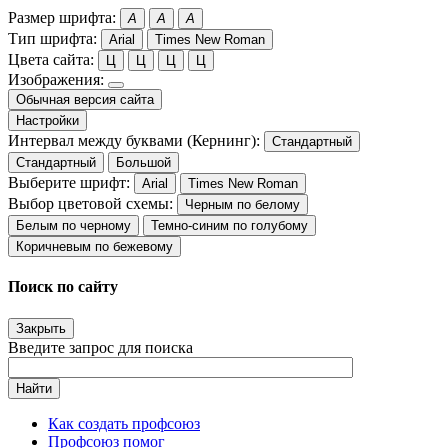
Размер шрифта:
A
A
A
Тип шрифта:
Arial
Times New Roman
Цвета сайта:
Ц
Ц
Ц
Ц
Изображения:
Обычная версия сайта
Настройки
Интервал между буквами (Кернинг):
Стандартный
Стандартный
Большой
Выберите шрифт:
Arial
Times New Roman
Выбор цветовой схемы:
Черным по белому
Белым по черному
Темно-синим по голубому
Коричневым по бежевому
Поиск по сайту
Закрыть
Введите запрос для поиска
Найти
Как создать профсоюз
Профсоюз помог