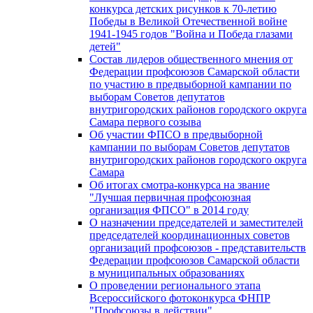
конкурса детских рисунков к 70-летию
Победы в Великой Отечественной войне
1941-1945 годов "Война и Победа глазами
детей"
Состав лидеров общественного мнения от
Федерации профсоюзов Самарской области
по участию в предвыборной кампании по
выборам Советов депутатов
внутригородских районов городского округа
Самара первого созыва
Об участии ФПСО в предвыборной
кампании по выборам Советов депутатов
внутригородских районов городского округа
Самара
Об итогах смотра-конкурса на звание
"Лучшая первичная профсоюзная
организация ФПСО" в 2014 году
О назначении председателей и заместителей
председателей координационных советов
организаций профсоюзов - представительств
Федерации профсоюзов Самарской области
в муниципальных образованиях
О проведении регионального этапа
Всероссийского фотоконкурса ФНПР
"Профсоюзы в действии"