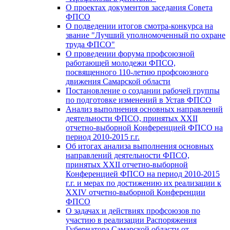
О проектах документов заседания Совета
ФПСО
О подведении итогов смотра-конкурса на
звание "Лучший уполномоченный по охране
труда ФПСО"
О проведении форума профсоюзной
работающей молодежи ФПСО,
посвященного 110-летию профсоюзного
движения Самарской области
Постановление о создании рабочей группы
по подготовке изменений в Устав ФПСО
Анализ выполнения основных направлений
деятельности ФПСО, принятых XXII
отчетно-выборной Конференцией ФПСО на
период 2010-2015 г.г.
Об итогах анализа выполнения основных
направлений деятельности ФПСО,
принятых XXII отчетно-выборной
Конференцией ФПСО на период 2010-2015
г.г. и мерах по достижению их реализации к
XXIV отчетно-выборной Конференции
ФПСО
О задачах и действиях профсоюзов по
участию в реализации Распоряжения
Губернатора Самарской области от