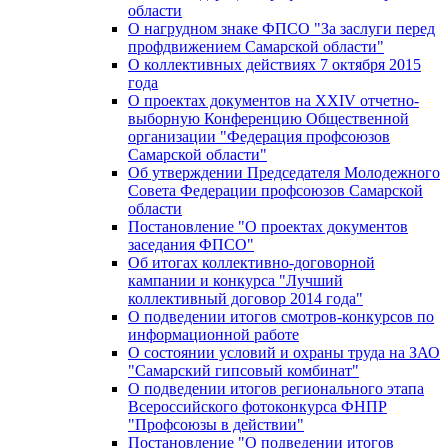
области
О нагрудном знаке ФПСО "За заслуги перед
профдвижением Самарской области"
О коллективных действиях 7 октября 2015
года
О проектах документов на XXIV отчетно-
выборную Конференцию Общественной
организации "Федерация профсоюзов
Самарской области"
Об утверждении Председателя Молодежного
Совета Федерации профсоюзов Самарской
области
Постановление "О проектах документов
заседания ФПСО"
Об итогах коллективно-договорной
кампании и конкурса "Лучший
коллективный договор 2014 года"
О подведении итогов смотров-конкурсов по
информационной работе
О состоянии условий и охраны труда на ЗАО
"Самарский гипсовый комбинат"
О подведении итогов регионального этапа
Всероссийского фотоконкурса ФНПР
"Профсоюзы в действии"
Постановление "О подведении итогов