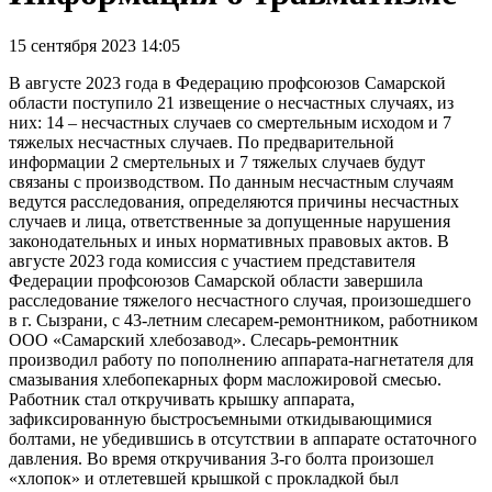
15 сентября 2023 14:05
В августе 2023 года в Федерацию профсоюзов Самарской
области поступило 21 извещение о несчастных случаях, из
них: 14 – несчастных случаев со смертельным исходом и 7
тяжелых несчастных случаев. По предварительной
информации 2 смертельных и 7 тяжелых случаев будут
связаны с производством. По данным несчастным случаям
ведутся расследования, определяются причины несчастных
случаев и лица, ответственные за допущенные нарушения
законодательных и иных нормативных правовых актов. В
августе 2023 года комиссия с участием представителя
Федерации профсоюзов Самарской области завершила
расследование тяжелого несчастного случая, произошедшего
в г. Сызрани, с 43-летним слесарем-ремонтником, работником
ООО «Самарский хлебозавод». Слесарь-ремонтник
производил работу по пополнению аппарата-нагнетателя для
смазывания хлебопекарных форм масложировой смесью.
Работник стал откручивать крышку аппарата,
зафиксированную быстросъемными откидывающимися
болтами, не убедившись в отсутствии в аппарате остаточного
давления. Во время откручивания 3-го болта произошел
«хлопок» и отлетевшей крышкой с прокладкой был