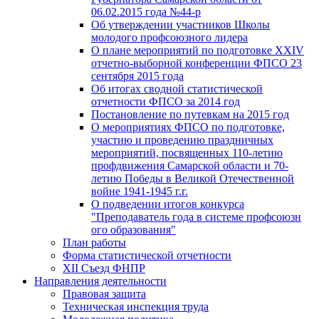
06.02.2015 года №44-р
Об утверждении участников Школы
молодого профсоюзного лидера
О плане мероприятий по подготовке XXIV
отчетно-выборной конференции ФПСО 23
сентября 2015 года
Об итогах сводной статистической
отчетности ФПСО за 2014 год
Постановление по путевкам на 2015 год
О мероприятиях ФПСО по подготовке,
участию и проведению праздничных
мероприятий, посвященных 110-летию
профдвижения Самарской области и 70-
летию Победы в Великой Отечественной
войне 1941-1945 г.г.
О подведении итогов конкурса
"Преподаватель года в системе профсоюзн
ого образования"
План работы
Форма статистической отчетности
XII Съезд ФНПР
Направления деятельности
Правовая защита
Техническая инспекция труда