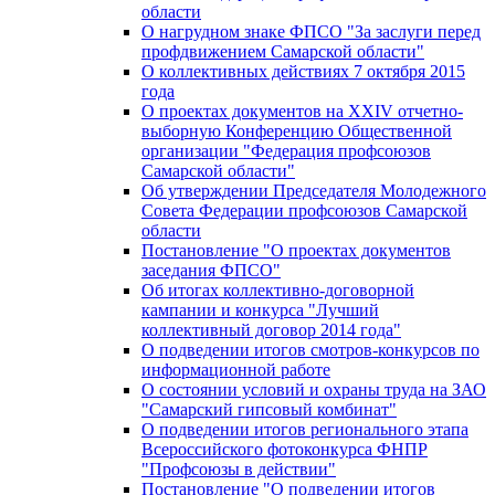
области
О нагрудном знаке ФПСО "За заслуги перед
профдвижением Самарской области"
О коллективных действиях 7 октября 2015
года
О проектах документов на XXIV отчетно-
выборную Конференцию Общественной
организации "Федерация профсоюзов
Самарской области"
Об утверждении Председателя Молодежного
Совета Федерации профсоюзов Самарской
области
Постановление "О проектах документов
заседания ФПСО"
Об итогах коллективно-договорной
кампании и конкурса "Лучший
коллективный договор 2014 года"
О подведении итогов смотров-конкурсов по
информационной работе
О состоянии условий и охраны труда на ЗАО
"Самарский гипсовый комбинат"
О подведении итогов регионального этапа
Всероссийского фотоконкурса ФНПР
"Профсоюзы в действии"
Постановление "О подведении итогов