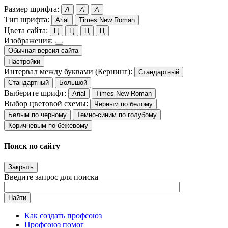
Размер шрифта:
A
A
A
Тип шрифта:
Arial
Times New Roman
Цвета сайта:
Ц
Ц
Ц
Ц
Изображения:
Обычная версия сайта
Настройки
Интервал между буквами (Кернинг):
Стандартный
Стандартный
Большой
Выберите шрифт:
Arial
Times New Roman
Выбор цветовой схемы:
Черным по белому
Белым по черному
Темно-синим по голубому
Коричневым по бежевому
Поиск по сайту
Закрыть
Введите запрос для поиска
Найти
Как создать профсоюз
Профсоюз помог