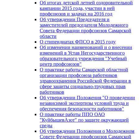
Об итогах детской летней оздоровительной
кампании 2015 года, участии в ней
профсоюзов и задачах на 2016 год
Об утверждении Председателя и
заместителей председателя Молодежного
Совета Федерации профсоюзов Самарской
области
О стипендиатах ФПСО в 2015 году
Об изменении наименований и о внесении
изменений в Устав Негосударственного
образовательного учреждения "Учебный
центр профсоюзов"
О практике работы Самарской областной
организации профсоюза работников
здравоохранения Российской Федерации в
сфере защиты социально-трудовых прав
работников
Об утверждении Положения "О проведении
независимой экспертизы условий труда и
обеспечения безопасности работников"
О практике работы ППО ОАО
"КуйбышевАзот" по защите окружающей
среды
Об утверждении Положения о Молодежном
Совете Федерации профсоюзов Самарской