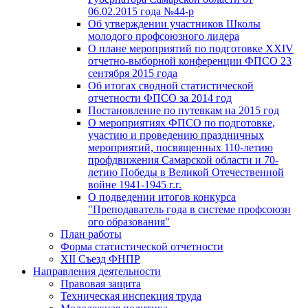
06.02.2015 года №44-р
Об утверждении участников Школы
молодого профсоюзного лидера
О плане мероприятий по подготовке XXIV
отчетно-выборной конференции ФПСО 23
сентября 2015 года
Об итогах сводной статистической
отчетности ФПСО за 2014 год
Постановление по путевкам на 2015 год
О мероприятиях ФПСО по подготовке,
участию и проведению праздничных
мероприятий, посвященных 110-летию
профдвижения Самарской области и 70-
летию Победы в Великой Отечественной
войне 1941-1945 г.г.
О подведении итогов конкурса
"Преподаватель года в системе профсоюзн
ого образования"
План работы
Форма статистической отчетности
XII Съезд ФНПР
Направления деятельности
Правовая защита
Техническая инспекция труда