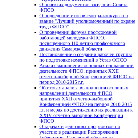
О проектах документов заседания Совета
ФПСО
О подведении итогов смотра-конкурса на
звание "Лучший уполномоченный по охране
труда ФПСО"
О проведении форума профсоюзной
работающей молодежи ФПСО,
посвященного 110-летию профсоюзного
движения Самарской области
Постановление о создании рабочей группы
по подготовке изменений в Устав ФПСО
Анализ выполнения основных направлений
деятельности ФПСО, принятых XXII
отчетно-выборной Конференцией ФПСО на
период 2010-2015 г.г.
Об итогах анализа выполнения основных
направлений деятельности ФПСО,
принятых XXII отчетно-выборной
Конференцией ФПСО на период 2010-2015
г.г. и мерах по достижению их реализации к
XXIV отчетно-выборной Конференции
ФПСО
О задачах и действиях профсоюзов по
участию в реализации Распоряжения
Губернатора Самарской области от