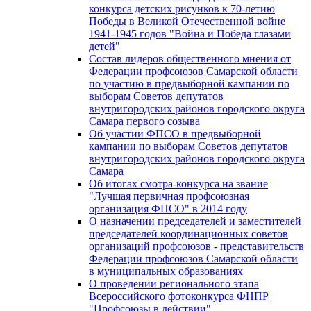
конкурса детских рисунков к 70-летию
Победы в Великой Отечественной войне
1941-1945 годов "Война и Победа глазами
детей"
Состав лидеров общественного мнения от
Федерации профсоюзов Самарской области
по участию в предвыборной кампании по
выборам Советов депутатов
внутригородских районов городского округа
Самара первого созыва
Об участии ФПСО в предвыборной
кампании по выборам Советов депутатов
внутригородских районов городского округа
Самара
Об итогах смотра-конкурса на звание
"Лучшая первичная профсоюзная
организация ФПСО" в 2014 году
О назначении председателей и заместителей
председателей координационных советов
организаций профсоюзов - представительств
Федерации профсоюзов Самарской области
в муниципальных образованиях
О проведении регионального этапа
Всероссийского фотоконкурса ФНПР
"Профсоюзы в действии"