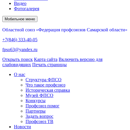
Видео
Фотогалерея
Мобильное меню
Областной союз «Федерация профсоюзов Самарской области»
+7(846) 333-40-05
fpso63@yandex.ru
Открыть поиск
Карта сайта
Включить версию для
слабовидящих
Печать страницы
О нас
Структура ФПСО
Что такое профсоюз
Историческая справка
Музей ФПСО
Конкурсы
Профсоюз помог
Партнеры
Задать вопрос
Профсоюз ТВ
Новости