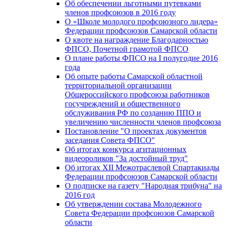
Об обеспечении льготными путевками
членов профсоюзов в 2016 году
О «Школе молодого профсоюзного лидера»
Федерации профсоюзов Самарской области
О квоте на награждение Благодарностью
ФПСО, Почетной грамотой ФПСО
О плане работы ФПСО на I полугодие 2016
года
Об опыте работы Самарской областной
территориальной организации
Общероссийского профсоюза работников
госучреждений и общественного
обслуживания РФ по созданию ППО и
увеличению численности членов профсоюза
Постановление "О проектах документов
заседания Совета ФПСО"
Об итогах конкурса агитационных
видеороликов "За достойный труд"
Об итогах XII Межотраслевой Спартакиады
Федерации профсоюзов Самарской области
О подписке на газету "Народная трибуна" на
2016 год
Об утверждении состава Молодежного
Совета Федерации профсоюзов Самарской
области