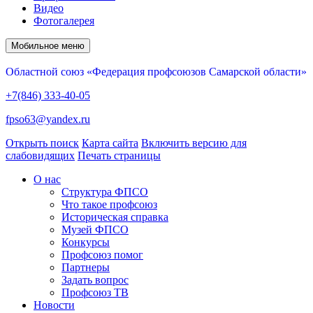
Видео
Фотогалерея
Мобильное меню
Областной союз «Федерация профсоюзов Самарской области»
+7(846) 333-40-05
fpso63@yandex.ru
Открыть поиск
Карта сайта
Включить версию для
слабовидящих
Печать страницы
О нас
Структура ФПСО
Что такое профсоюз
Историческая справка
Музей ФПСО
Конкурсы
Профсоюз помог
Партнеры
Задать вопрос
Профсоюз ТВ
Новости