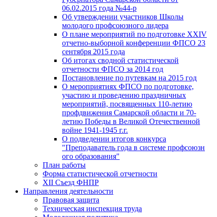
06.02.2015 года №44-р
Об утверждении участников Школы
молодого профсоюзного лидера
О плане мероприятий по подготовке XXIV
отчетно-выборной конференции ФПСО 23
сентября 2015 года
Об итогах сводной статистической
отчетности ФПСО за 2014 год
Постановление по путевкам на 2015 год
О мероприятиях ФПСО по подготовке,
участию и проведению праздничных
мероприятий, посвященных 110-летию
профдвижения Самарской области и 70-
летию Победы в Великой Отечественной
войне 1941-1945 г.г.
О подведении итогов конкурса
"Преподаватель года в системе профсоюзн
ого образования"
План работы
Форма статистической отчетности
XII Съезд ФНПР
Направления деятельности
Правовая защита
Техническая инспекция труда