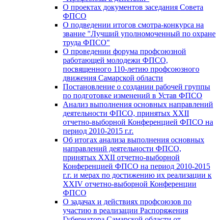
О проектах документов заседания Совета
ФПСО
О подведении итогов смотра-конкурса на
звание "Лучший уполномоченный по охране
труда ФПСО"
О проведении форума профсоюзной
работающей молодежи ФПСО,
посвященного 110-летию профсоюзного
движения Самарской области
Постановление о создании рабочей группы
по подготовке изменений в Устав ФПСО
Анализ выполнения основных направлений
деятельности ФПСО, принятых XXII
отчетно-выборной Конференцией ФПСО на
период 2010-2015 г.г.
Об итогах анализа выполнения основных
направлений деятельности ФПСО,
принятых XXII отчетно-выборной
Конференцией ФПСО на период 2010-2015
г.г. и мерах по достижению их реализации к
XXIV отчетно-выборной Конференции
ФПСО
О задачах и действиях профсоюзов по
участию в реализации Распоряжения
Губернатора Самарской области от