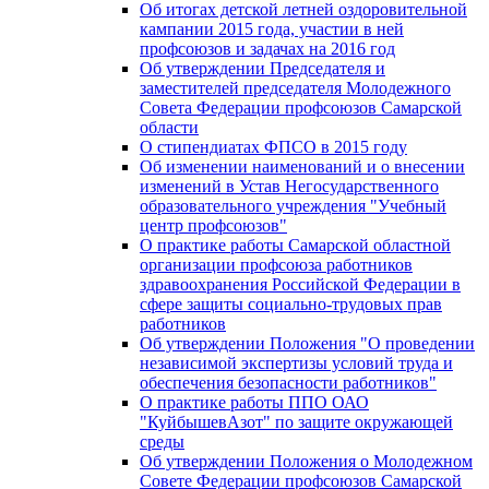
Об итогах детской летней оздоровительной
кампании 2015 года, участии в ней
профсоюзов и задачах на 2016 год
Об утверждении Председателя и
заместителей председателя Молодежного
Совета Федерации профсоюзов Самарской
области
О стипендиатах ФПСО в 2015 году
Об изменении наименований и о внесении
изменений в Устав Негосударственного
образовательного учреждения "Учебный
центр профсоюзов"
О практике работы Самарской областной
организации профсоюза работников
здравоохранения Российской Федерации в
сфере защиты социально-трудовых прав
работников
Об утверждении Положения "О проведении
независимой экспертизы условий труда и
обеспечения безопасности работников"
О практике работы ППО ОАО
"КуйбышевАзот" по защите окружающей
среды
Об утверждении Положения о Молодежном
Совете Федерации профсоюзов Самарской