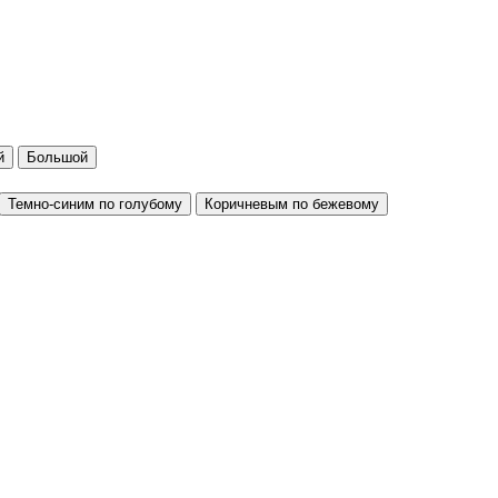
й
Большой
Темно-синим по голубому
Коричневым по бежевому