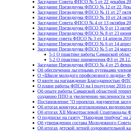
Заседание Совета ФПСО № 5 от 22 декабря 20
Заседание Президиума ФПСО № 12 от 22 Дека
Заседание Президиума ФПСО № 11 от 27 октя
Заседание Президиума ФПСО № 10 от 24 октя
Заседание Совета ФПСО № 4 от 13 октября 20
Заседание Президиума ФПСО № 9 от 13 октяб
Заседание Президиума ФПСО № 8 от 23 июня 
Заседание совета ФПСО № 3 от 14 апреля 201
Заседание Президиума ФПСО № 6 от 14 апрел
Заседание Президиума ФПСО № 5 от 24 марта
5-1 О практике работы Самарской обла
5-2 О практике применения ФЗ от 28.12
Заседание Президиума ФПСО № 4 от 25 февра
Об обеспечении льготными путевками членов
О «Школе молодого профсоюзного лидера» Ф
О квоте на награждение Благодарностью Ф
О плане работы ФПСО на I полугодие 2016 г
Об опыте работы Самарской областной терри
созданию ППО и увеличению численности чл
Постановление "О проектах документов зас
Об итогах конкурса агитационных видеоролик
Об итогах XII Межотраслевой Спартакиады 
О подписке на газету "Народная трибуна" на 
Об утверждении состава Молодежного Совет
Об итогах детской летней оздоровительной ка