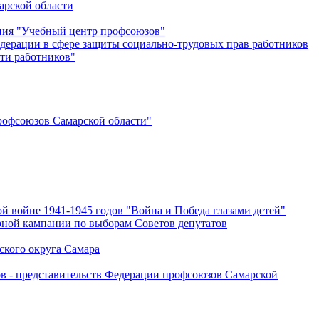
арской области
ения "Учебный центр профсоюзов"
дерации в сфере защиты социально-трудовых прав работников
ти работников"
офсоюзов Самарской области"
й войне 1941-1945 годов "Война и Победа глазами детей"
рной кампании по выборам Советов депутатов
ского округа Самара
ов - представительств Федерации профсоюзов Самарской