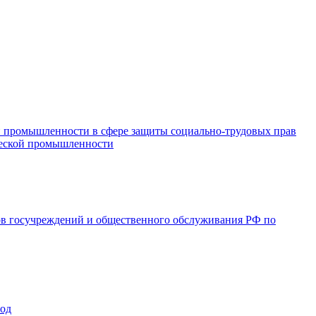
и промышленности в сфере защиты социально-трудовых прав
ической промышленности
ов госучреждений и общественного обслуживания РФ по
год