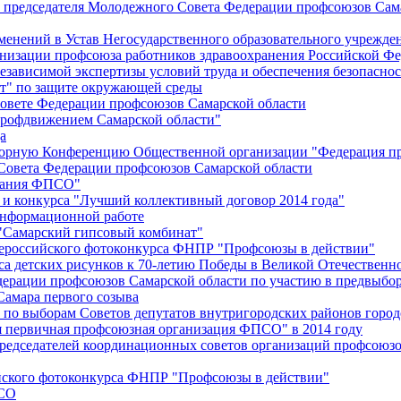
й председателя Молодежного Совета Федерации профсоюзов Сам
менений в Устав Негосударственного образовательного учрежд
анизации профсоюза работников здравоохранения Российской Фе
зависимой экспертизы условий труда и обеспечения безопаснос
" по защите окружающей среды
вете Федерации профсоюзов Самарской области
профдвижением Самарской области"
а
борную Конференцию Общественной организации "Федерация пр
Совета Федерации профсоюзов Самарской области
едания ФПСО"
 и конкурса "Лучший коллективный договор 2014 года"
информационной работе
 "Самарский гипсовый комбинат"
сероссийского фотоконкурса ФНПР "Профсоюзы в действии"
а детских рисунков к 70-летию Победы в Великой Отечественно
дерации профсоюзов Самарской области по участию в предвыбо
Самара первого созыва
о выборам Советов депутатов внутригородских районов город
ая первичная профсоюзная организация ФПСО" в 2014 году
председателей координационных советов организаций профсоюз
ийского фотоконкурса ФНПР "Профсоюзы в действии"
ПСО