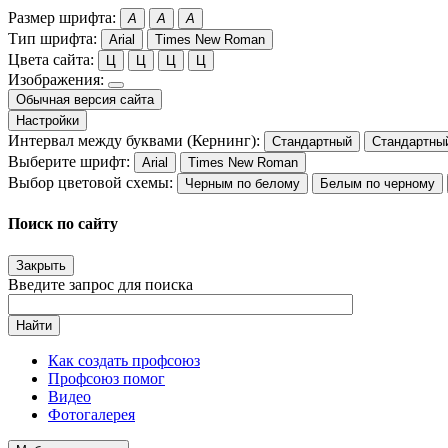
Размер шрифта:
A
A
A
Тип шрифта:
Arial
Times New Roman
Цвета сайта:
Ц
Ц
Ц
Ц
Изображения:
Обычная версия сайта
Настройки
Интервал между буквами (Кернинг):
Стандартный
Стандартны
Выберите шрифт:
Arial
Times New Roman
Выбор цветовой схемы:
Черным по белому
Белым по черному
Поиск по сайту
Закрыть
Введите запрос для поиска
Найти
Как создать профсоюз
Профсоюз помог
Видео
Фотогалерея