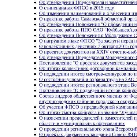
Об утверждении Председателя и заместителе
О стипендиатах ФПСО в 2015 году
Об изменении наименований и о внесении из
О практике работы Самарской областной орг
Об утверждении Положения "О проведении не
О практике работы ППО ОАО "КуйбышевАзот
Об утверждении Положения о Молодежном Со
О нагрудном знаке ФПСО "За заслуги перед 
О коллективных действиях 7 октября 2015 год
О проектах документов на XXIV отчетно-вы
Об утверждении Председателя Молодежного 
Постановление "О проектах документов зас
Об итогах коллективно-договорной кампании
О подведении итогов смотров-конкурсов по 
О состоянии условий и охраны труда на ЗАО
О подведении итогов регионального этапа В
Постановление "О подведении итогов конкурс
Состав лидеров общественного мнения от Фе
внутригородских районов городского округа 
Об участии ФПСО в предвыборной кампании п
Об итогах смотра-конкурса на звание "Лучш
О назначении председателей и заместителей 
области в муниципальных образованиях
О проведении регионального этапа Всеросс
О проектах документов заседания Совета Ф