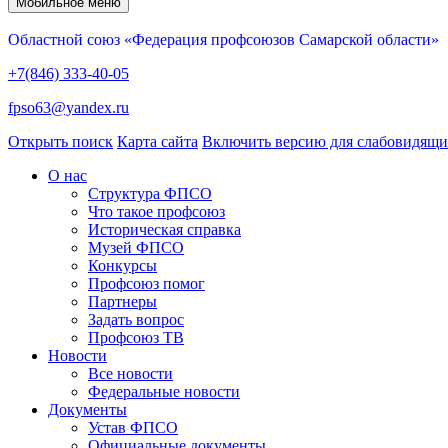
Мобильное меню
Областной союз «Федерация профсоюзов Самарской области»
+7(846) 333-40-05
fpso63@yandex.ru
Открыть поиск
Карта сайта
Включить версию для слабовидящ
О нас
Структура ФПСО
Что такое профсоюз
Историческая справка
Музей ФПСО
Конкурсы
Профсоюз помог
Партнеры
Задать вопрос
Профсоюз ТВ
Новости
Все новости
Федеральные новости
Документы
Устав ФПСО
Официальные документы