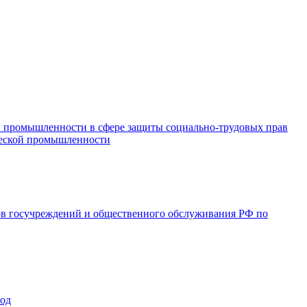
и промышленности в сфере защиты социально-трудовых прав
ической промышленности
ов госучреждений и общественного обслуживания РФ по
год