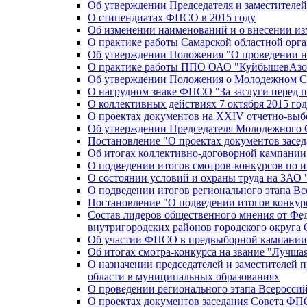
Об утверждении Председателя и заместителе
О стипендиатах ФПСО в 2015 году
Об изменении наименований и о внесении из
О практике работы Самарской областной орг
Об утверждении Положения "О проведении не
О практике работы ППО ОАО "КуйбышевАзот
Об утверждении Положения о Молодежном Со
О нагрудном знаке ФПСО "За заслуги перед 
О коллективных действиях 7 октября 2015 год
О проектах документов на XXIV отчетно-вы
Об утверждении Председателя Молодежного 
Постановление "О проектах документов зас
Об итогах коллективно-договорной кампании
О подведении итогов смотров-конкурсов по 
О состоянии условий и охраны труда на ЗАО
О подведении итогов регионального этапа В
Постановление "О подведении итогов конкурс
Состав лидеров общественного мнения от Фе
внутригородских районов городского округа 
Об участии ФПСО в предвыборной кампании п
Об итогах смотра-конкурса на звание "Лучш
О назначении председателей и заместителей 
области в муниципальных образованиях
О проведении регионального этапа Всеросс
О проектах документов заседания Совета Ф