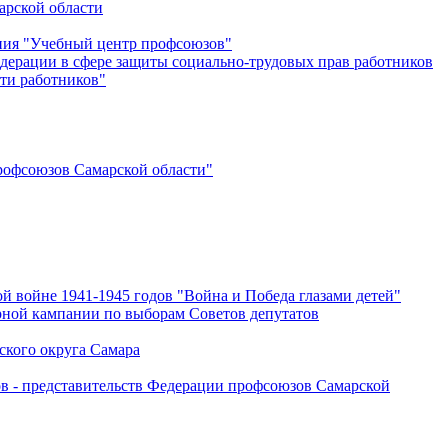
арской области
ения "Учебный центр профсоюзов"
дерации в сфере защиты социально-трудовых прав работников
ти работников"
офсоюзов Самарской области"
й войне 1941-1945 годов "Война и Победа глазами детей"
рной кампании по выборам Советов депутатов
ского округа Самара
ов - представительств Федерации профсоюзов Самарской