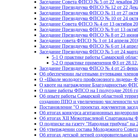
Заседание Совета ФПСО № 5 от 22 декабря 20
Заседание Президиума ФПСО № 12 от 22 Дека
Заседание Президиума ФПСО № 11 от 27 октя
Заседание Президиума ФПСО № 10 от 24 октя
Заседание Совета ФПСО № 4 от 13 октября 20
Заседание Президиума ФПСО № 9 от 13 октяб
Заседание Президиума ФПСО № 8 от 23 июня 
Заседание совета ФПСО № 3 от 14 апреля 201
Заседание Президиума ФПСО № 6 от 14 апрел
Заседание Президиума ФПСО № 5 от 24 марта
5-1 О практике работы Самарской обла
5-2 О практике применения ФЗ от 28.12
Заседание Президиума ФПСО № 4 от 25 февра
Об обеспечении льготными путевками членов
О «Школе молодого профсоюзного лидера» Ф
О квоте на награждение Благодарностью Ф
О плане работы ФПСО на I полугодие 2016 г
Об опыте работы Самарской областной терри
созданию ППО и увеличению численности чл
Постановление "О проектах документов зас
Об итогах конкурса агитационных видеоролик
Об итогах XII Межотраслевой Спартакиады 
О подписке на газету "Народная трибуна" на 
Об утверждении состава Молодежного Совет
Об итогах детской летней оздоровительной ка