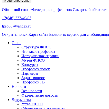
Мобильное меню
Областной союз «Федерация профсоюзов Самарской области»
+7(846) 333-40-05
fpso63@yandex.ru
Открыть поиск
Карта сайта
Включить версию для слабовидящ
О нас
Структура ФПСО
Что такое профсоюз
Историческая справка
Музей ФПСО
Конкурсы
Профсоюз помог
Партнеры
Задать вопрос
Профсоюз ТВ
Новости
Все новости
Федеральные новости
Документы
Устав ФПСО
Официальные документы