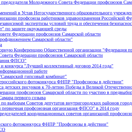
й председателя Молодежного Совета Федерации профсоюзов Сам
менений в Устав Негосударственного образовательного учрежд
анизации профсоюза работников здравоохранения Российской Фе
зависимой экспертизы условий труда и обеспечения безопаснос
" по защите окружающей среды
вете Федерации профсоюзов Самарской области
профдвижением Самарской области"
а
борную Конференцию Общественной организации "Федерация пр
Совета Федерации профсоюзов Самарской области
едания ФПСО"
 и конкурса "Лучший коллективный договор 2014 года"
информационной работе
 "Самарский гипсовый комбинат"
сероссийского фотоконкурса ФНПР "Профсоюзы в действии"
а детских рисунков к 70-летию Победы в Великой Отечественно
дерации профсоюзов Самарской области по участию в предвыбо
Самара первого созыва
о выборам Советов депутатов внутригородских районов город
ая первичная профсоюзная организация ФПСО" в 2014 году
председателей координационных советов организаций профсоюз
ийского фотоконкурса ФНПР "Профсоюзы в действии"
ПСО