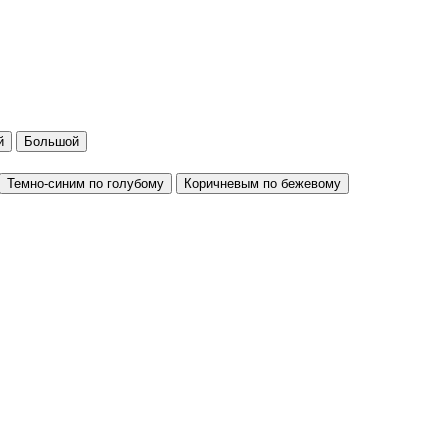
й
Большой
Темно-синим по голубому
Коричневым по бежевому