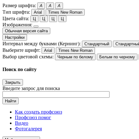
Размер шрифта:
A
A
A
Тип шрифта:
Arial
Times New Roman
Цвета сайта:
Ц
Ц
Ц
Ц
Изображения:
Обычная версия сайта
Настройки
Интервал между буквами (Кернинг):
Стандартный
Стандартны
Выберите шрифт:
Arial
Times New Roman
Выбор цветовой схемы:
Черным по белому
Белым по черному
Поиск по сайту
Закрыть
Введите запрос для поиска
Найти
Как создать профсоюз
Профсоюз помог
Видео
Фотогалерея