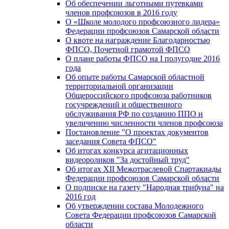
Об обеспечении льготными путевками
членов профсоюзов в 2016 году
О «Школе молодого профсоюзного лидера»
Федерации профсоюзов Самарской области
О квоте на награждение Благодарностью
ФПСО, Почетной грамотой ФПСО
О плане работы ФПСО на I полугодие 2016
года
Об опыте работы Самарской областной
территориальной организации
Общероссийского профсоюза работников
госучреждений и общественного
обслуживания РФ по созданию ППО и
увеличению численности членов профсоюза
Постановление "О проектах документов
заседания Совета ФПСО"
Об итогах конкурса агитационных
видеороликов "За достойный труд"
Об итогах XII Межотраслевой Спартакиады
Федерации профсоюзов Самарской области
О подписке на газету "Народная трибуна" на
2016 год
Об утверждении состава Молодежного
Совета Федерации профсоюзов Самарской
области