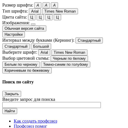
Размер шрифта:
A
A
A
Тип шрифта:
Arial
Times New Roman
Цвета сайта:
Ц
Ц
Ц
Ц
Изображения:
Обычная версия сайта
Настройки
Интервал между буквами (Кернинг):
Стандартный
Стандартный
Большой
Выберите шрифт:
Arial
Times New Roman
Выбор цветовой схемы:
Черным по белому
Белым по черному
Темно-синим по голубому
Коричневым по бежевому
Поиск по сайту
Закрыть
Введите запрос для поиска
Найти
Как создать профсоюз
Профсоюз помог