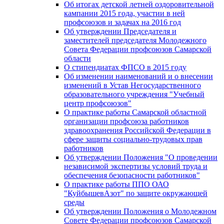
Об итогах детской летней оздоровительной
кампании 2015 года, участии в ней
профсоюзов и задачах на 2016 год
Об утверждении Председателя и
заместителей председателя Молодежного
Совета Федерации профсоюзов Самарской
области
О стипендиатах ФПСО в 2015 году
Об изменении наименований и о внесении
изменений в Устав Негосударственного
образовательного учреждения "Учебный
центр профсоюзов"
О практике работы Самарской областной
организации профсоюза работников
здравоохранения Российской Федерации в
сфере защиты социально-трудовых прав
работников
Об утверждении Положения "О проведении
независимой экспертизы условий труда и
обеспечения безопасности работников"
О практике работы ППО ОАО
"КуйбышевАзот" по защите окружающей
среды
Об утверждении Положения о Молодежном
Совете Федерации профсоюзов Самарской