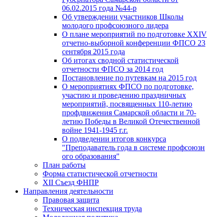
06.02.2015 года №44-р
Об утверждении участников Школы
молодого профсоюзного лидера
О плане мероприятий по подготовке XXIV
отчетно-выборной конференции ФПСО 23
сентября 2015 года
Об итогах сводной статистической
отчетности ФПСО за 2014 год
Постановление по путевкам на 2015 год
О мероприятиях ФПСО по подготовке,
участию и проведению праздничных
мероприятий, посвященных 110-летию
профдвижения Самарской области и 70-
летию Победы в Великой Отечественной
войне 1941-1945 г.г.
О подведении итогов конкурса
"Преподаватель года в системе профсоюзн
ого образования"
План работы
Форма статистической отчетности
XII Съезд ФНПР
Направления деятельности
Правовая защита
Техническая инспекция труда