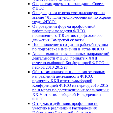
О проектах документов заседания Совета
ФПСО
О подведении итогов смотра-конкурса на
звание "Лучший уполномоченный по охране
труда ФПСО"
О проведении форума профсоюзной
работающей молодежи ФПСО,
посвященного 110-летию профсоюзного
движения Самарской области
Постановление о создании рабочей группы
по подготовке изменений в Устав ФПСО
Анализ выполнения основных направлений
деятельности ФПСО, принятых XXII
отчетно-выборной Конференцией ФПСО на
период 2010-2015 г.г.
Об итогах анализа выполнения основных
направлений деятельности ФПСО,
принятых XXII отчетно-выборной
Конференцией ФПСО на период 2010-2015
г.г. и мерах по достижению их реализации к
XXIV отчетно-выборной Конференции
ФПСО
О задачах и действиях профсоюзов по
участию в реализации Распоряжения
Губернатора Самарской области от