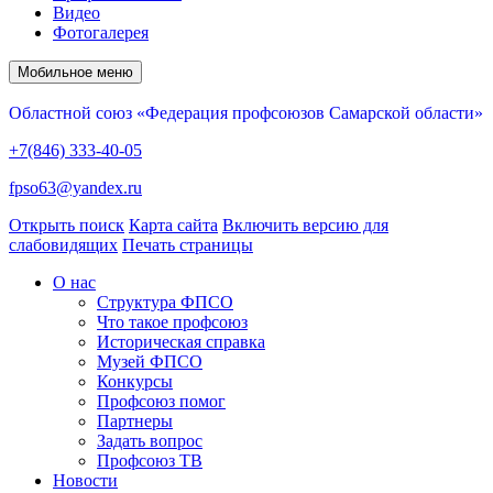
Видео
Фотогалерея
Мобильное меню
Областной союз «Федерация профсоюзов Самарской области»
+7(846) 333-40-05
fpso63@yandex.ru
Открыть поиск
Карта сайта
Включить версию для
слабовидящих
Печать страницы
О нас
Структура ФПСО
Что такое профсоюз
Историческая справка
Музей ФПСО
Конкурсы
Профсоюз помог
Партнеры
Задать вопрос
Профсоюз ТВ
Новости