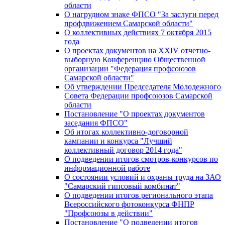
области
О нагрудном знаке ФПСО "За заслуги перед
профдвижением Самарской области"
О коллективных действиях 7 октября 2015
года
О проектах документов на XXIV отчетно-
выборную Конференцию Общественной
организации "Федерация профсоюзов
Самарской области"
Об утверждении Председателя Молодежного
Совета Федерации профсоюзов Самарской
области
Постановление "О проектах документов
заседания ФПСО"
Об итогах коллективно-договорной
кампании и конкурса "Лучший
коллективный договор 2014 года"
О подведении итогов смотров-конкурсов по
информационной работе
О состоянии условий и охраны труда на ЗАО
"Самарский гипсовый комбинат"
О подведении итогов регионального этапа
Всероссийского фотоконкурса ФНПР
"Профсоюзы в действии"
Постановление "О подведении итогов