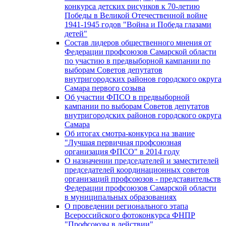
конкурса детских рисунков к 70-летию
Победы в Великой Отечественной войне
1941-1945 годов "Война и Победа глазами
детей"
Состав лидеров общественного мнения от
Федерации профсоюзов Самарской области
по участию в предвыборной кампании по
выборам Советов депутатов
внутригородских районов городского округа
Самара первого созыва
Об участии ФПСО в предвыборной
кампании по выборам Советов депутатов
внутригородских районов городского округа
Самара
Об итогах смотра-конкурса на звание
"Лучшая первичная профсоюзная
организация ФПСО" в 2014 году
О назначении председателей и заместителей
председателей координационных советов
организаций профсоюзов - представительств
Федерации профсоюзов Самарской области
в муниципальных образованиях
О проведении регионального этапа
Всероссийского фотоконкурса ФНПР
"Профсоюзы в действии"