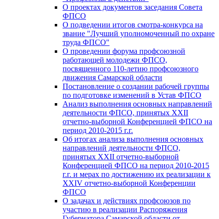
О проектах документов заседания Совета
ФПСО
О подведении итогов смотра-конкурса на
звание "Лучший уполномоченный по охране
труда ФПСО"
О проведении форума профсоюзной
работающей молодежи ФПСО,
посвященного 110-летию профсоюзного
движения Самарской области
Постановление о создании рабочей группы
по подготовке изменений в Устав ФПСО
Анализ выполнения основных направлений
деятельности ФПСО, принятых XXII
отчетно-выборной Конференцией ФПСО на
период 2010-2015 г.г.
Об итогах анализа выполнения основных
направлений деятельности ФПСО,
принятых XXII отчетно-выборной
Конференцией ФПСО на период 2010-2015
г.г. и мерах по достижению их реализации к
XXIV отчетно-выборной Конференции
ФПСО
О задачах и действиях профсоюзов по
участию в реализации Распоряжения
Губернатора Самарской области от