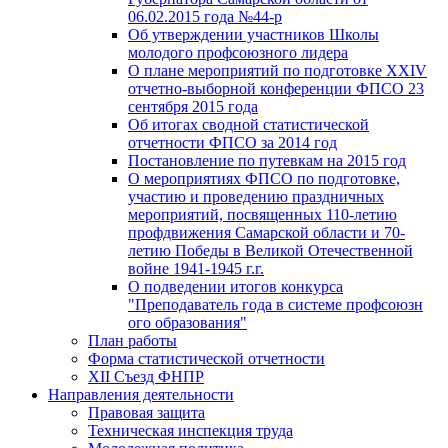
06.02.2015 года №44-р
Об утверждении участников Школы
молодого профсоюзного лидера
О плане мероприятий по подготовке XXIV
отчетно-выборной конференции ФПСО 23
сентября 2015 года
Об итогах сводной статистической
отчетности ФПСО за 2014 год
Постановление по путевкам на 2015 год
О мероприятиях ФПСО по подготовке,
участию и проведению праздничных
мероприятий, посвященных 110-летию
профдвижения Самарской области и 70-
летию Победы в Великой Отечественной
войне 1941-1945 г.г.
О подведении итогов конкурса
"Преподаватель года в системе профсоюзн
ого образования"
План работы
Форма статистической отчетности
XII Съезд ФНПР
Направления деятельности
Правовая защита
Техническая инспекция труда