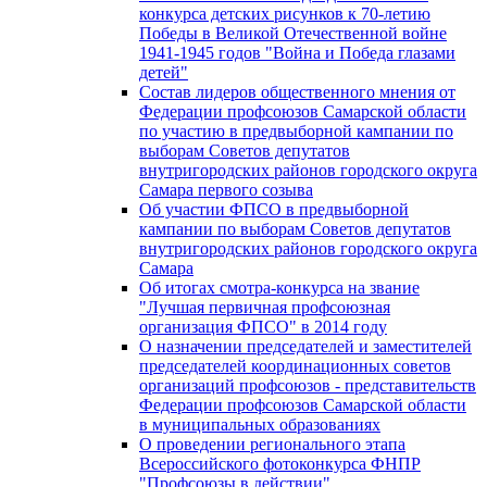
конкурса детских рисунков к 70-летию
Победы в Великой Отечественной войне
1941-1945 годов "Война и Победа глазами
детей"
Состав лидеров общественного мнения от
Федерации профсоюзов Самарской области
по участию в предвыборной кампании по
выборам Советов депутатов
внутригородских районов городского округа
Самара первого созыва
Об участии ФПСО в предвыборной
кампании по выборам Советов депутатов
внутригородских районов городского округа
Самара
Об итогах смотра-конкурса на звание
"Лучшая первичная профсоюзная
организация ФПСО" в 2014 году
О назначении председателей и заместителей
председателей координационных советов
организаций профсоюзов - представительств
Федерации профсоюзов Самарской области
в муниципальных образованиях
О проведении регионального этапа
Всероссийского фотоконкурса ФНПР
"Профсоюзы в действии"