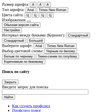
Размер шрифта:
A
A
A
Тип шрифта:
Arial
Times New Roman
Цвета сайта:
Ц
Ц
Ц
Ц
Изображения:
Обычная версия сайта
Настройки
Интервал между буквами (Кернинг):
Стандартный
Стандартный
Большой
Выберите шрифт:
Arial
Times New Roman
Выбор цветовой схемы:
Черным по белому
Белым по черному
Темно-синим по голубому
Коричневым по бежевому
Поиск по сайту
Закрыть
Введите запрос для поиска
Найти
Как создать профсоюз
Профсоюз помог