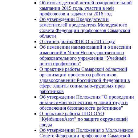
Об итогах детской летней оздоровительной
кампании 2015 года, участии в ней
профсоюзов и задачах на 2016 год
Об утверждении Председателя и
заместителей председателя Молодежного
Совета Федерации профсоюзов Самарской
области
О стипендиатах ФПСО в 2015 году
Об изменении наименований и о внесении
изменений в Устав Негосударственного
образовательного учреждения "Учебный
центр профсоюзов"
О практике работы Самарской областной
организации профсоюза работников
здравоохранения Российской Федерации в
сфере защиты социально-трудовых прав
работников
Об утверждении Положения "О проведении
независимой экспертизы условий труда и
обеспечения безопасности работников"
О практике работы ППО ОАО
"КуйбышевАзот" по защите окружающей
среды
Об утверждении Положения о Молодежном
Совете Федерации профсоюзов Самарской