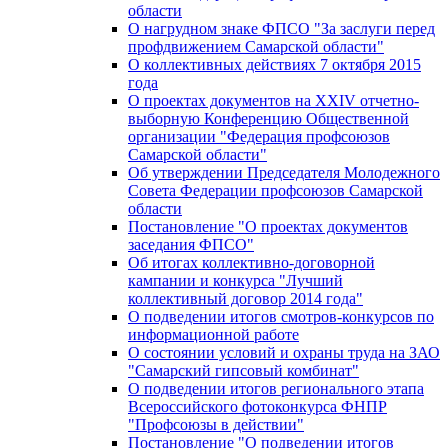
области
О нагрудном знаке ФПСО "За заслуги перед
профдвижением Самарской области"
О коллективных действиях 7 октября 2015
года
О проектах документов на XXIV отчетно-
выборную Конференцию Общественной
организации "Федерация профсоюзов
Самарской области"
Об утверждении Председателя Молодежного
Совета Федерации профсоюзов Самарской
области
Постановление "О проектах документов
заседания ФПСО"
Об итогах коллективно-договорной
кампании и конкурса "Лучший
коллективный договор 2014 года"
О подведении итогов смотров-конкурсов по
информационной работе
О состоянии условий и охраны труда на ЗАО
"Самарский гипсовый комбинат"
О подведении итогов регионального этапа
Всероссийского фотоконкурса ФНПР
"Профсоюзы в действии"
Постановление "О подведении итогов