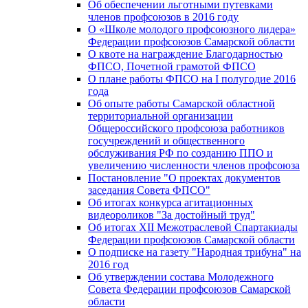
Об обеспечении льготными путевками
членов профсоюзов в 2016 году
О «Школе молодого профсоюзного лидера»
Федерации профсоюзов Самарской области
О квоте на награждение Благодарностью
ФПСО, Почетной грамотой ФПСО
О плане работы ФПСО на I полугодие 2016
года
Об опыте работы Самарской областной
территориальной организации
Общероссийского профсоюза работников
госучреждений и общественного
обслуживания РФ по созданию ППО и
увеличению численности членов профсоюза
Постановление "О проектах документов
заседания Совета ФПСО"
Об итогах конкурса агитационных
видеороликов "За достойный труд"
Об итогах XII Межотраслевой Спартакиады
Федерации профсоюзов Самарской области
О подписке на газету "Народная трибуна" на
2016 год
Об утверждении состава Молодежного
Совета Федерации профсоюзов Самарской
области