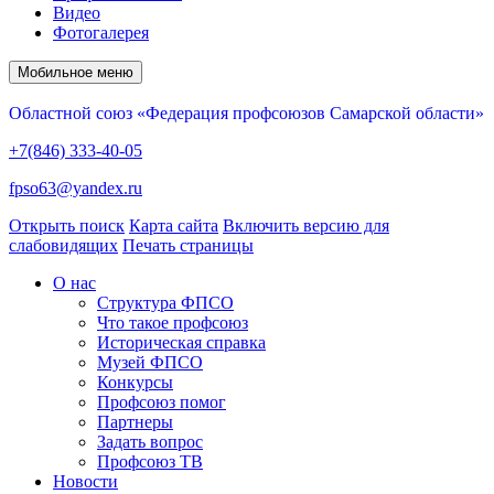
Видео
Фотогалерея
Мобильное меню
Областной союз «Федерация профсоюзов Самарской области»
+7(846) 333-40-05
fpso63@yandex.ru
Открыть поиск
Карта сайта
Включить версию для
слабовидящих
Печать страницы
О нас
Структура ФПСО
Что такое профсоюз
Историческая справка
Музей ФПСО
Конкурсы
Профсоюз помог
Партнеры
Задать вопрос
Профсоюз ТВ
Новости