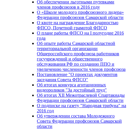
Об обеспечении льготными путевками
членов профсоюзов в 2016 году
О «Школе молодого профсоюзного лидера»
Федерации профсоюзов Самарской области
О квоте на награждение Благодарностью
ФПСО, Почетной грамотой ФПСО
О плане работы ФПСО на I полугодие 2016
года
Об опыте работы Самарской областной
территориальной организации
Общероссийского профсоюза работников
госучреждений и общественного
обслуживания РФ по созданию ППО и
увеличению численности членов профсоюза
Постановление "О проектах документов
заседания Совета ФПСО"
Об итогах конкурса агитационных
видеороликов "За достойный труд"
Об итогах XII Межотраслевой Спартакиады
Федерации профсоюзов Самарской области
О подписке на газету "Народная трибуна" на
2016 год
Об утверждении состава Молодежного
Совета Федерации профсоюзов Самарской
области