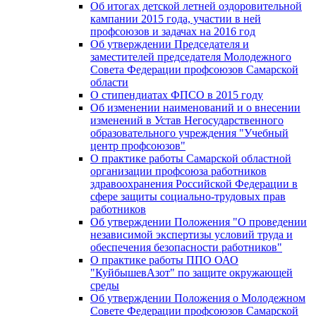
Об итогах детской летней оздоровительной
кампании 2015 года, участии в ней
профсоюзов и задачах на 2016 год
Об утверждении Председателя и
заместителей председателя Молодежного
Совета Федерации профсоюзов Самарской
области
О стипендиатах ФПСО в 2015 году
Об изменении наименований и о внесении
изменений в Устав Негосударственного
образовательного учреждения "Учебный
центр профсоюзов"
О практике работы Самарской областной
организации профсоюза работников
здравоохранения Российской Федерации в
сфере защиты социально-трудовых прав
работников
Об утверждении Положения "О проведении
независимой экспертизы условий труда и
обеспечения безопасности работников"
О практике работы ППО ОАО
"КуйбышевАзот" по защите окружающей
среды
Об утверждении Положения о Молодежном
Совете Федерации профсоюзов Самарской