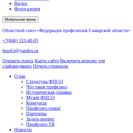
Видео
Фотогалерея
Мобильное меню
Областной союз «Федерация профсоюзов Самарской области»
+7(846) 333-40-05
fpso63@yandex.ru
Открыть поиск
Карта сайта
Включить версию для
слабовидящих
Печать страницы
О нас
Структура ФПСО
Что такое профсоюз
Историческая справка
Музей ФПСО
Конкурсы
Профсоюз помог
Партнеры
Задать вопрос
Профсоюз ТВ
Новости