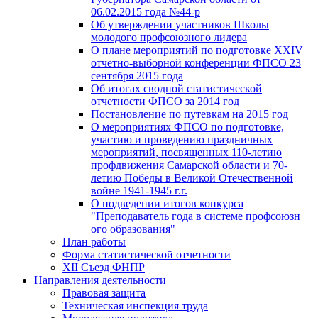
06.02.2015 года №44-р
Об утверждении участников Школы
молодого профсоюзного лидера
О плане мероприятий по подготовке XXIV
отчетно-выборной конференции ФПСО 23
сентября 2015 года
Об итогах сводной статистической
отчетности ФПСО за 2014 год
Постановление по путевкам на 2015 год
О мероприятиях ФПСО по подготовке,
участию и проведению праздничных
мероприятий, посвященных 110-летию
профдвижения Самарской области и 70-
летию Победы в Великой Отечественной
войне 1941-1945 г.г.
О подведении итогов конкурса
"Преподаватель года в системе профсоюзн
ого образования"
План работы
Форма статистической отчетности
XII Съезд ФНПР
Направления деятельности
Правовая защита
Техническая инспекция труда