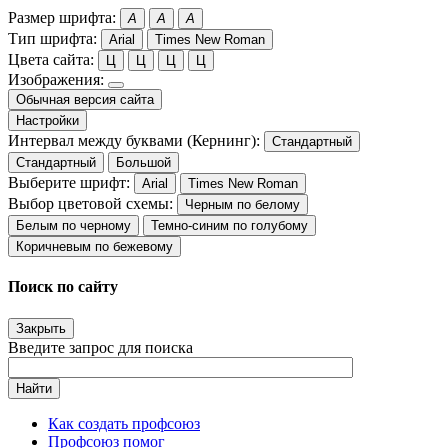
Размер шрифта:
A
A
A
Тип шрифта:
Arial
Times New Roman
Цвета сайта:
Ц
Ц
Ц
Ц
Изображения:
Обычная версия сайта
Настройки
Интервал между буквами (Кернинг):
Стандартный
Стандартный
Большой
Выберите шрифт:
Arial
Times New Roman
Выбор цветовой схемы:
Черным по белому
Белым по черному
Темно-синим по голубому
Коричневым по бежевому
Поиск по сайту
Закрыть
Введите запрос для поиска
Найти
Как создать профсоюз
Профсоюз помог