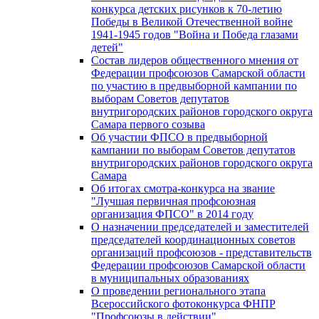
конкурса детских рисунков к 70-летию
Победы в Великой Отечественной войне
1941-1945 годов "Война и Победа глазами
детей"
Состав лидеров общественного мнения от
Федерации профсоюзов Самарской области
по участию в предвыборной кампании по
выборам Советов депутатов
внутригородских районов городского округа
Самара первого созыва
Об участии ФПСО в предвыборной
кампании по выборам Советов депутатов
внутригородских районов городского округа
Самара
Об итогах смотра-конкурса на звание
"Лучшая первичная профсоюзная
организация ФПСО" в 2014 году
О назначении председателей и заместителей
председателей координационных советов
организаций профсоюзов - представительств
Федерации профсоюзов Самарской области
в муниципальных образованиях
О проведении регионального этапа
Всероссийского фотоконкурса ФНПР
"Профсоюзы в действии"