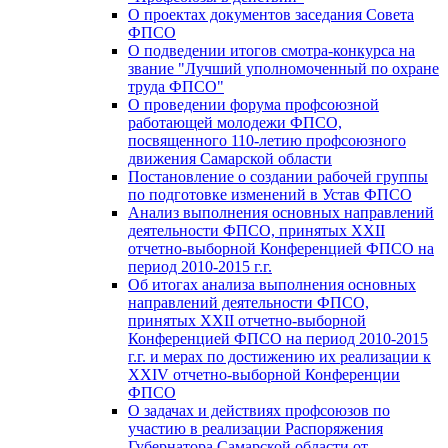
О проектах документов заседания Совета
ФПСО
О подведении итогов смотра-конкурса на
звание "Лучший уполномоченный по охране
труда ФПСО"
О проведении форума профсоюзной
работающей молодежи ФПСО,
посвященного 110-летию профсоюзного
движения Самарской области
Постановление о создании рабочей группы
по подготовке изменений в Устав ФПСО
Анализ выполнения основных направлений
деятельности ФПСО, принятых XXII
отчетно-выборной Конференцией ФПСО на
период 2010-2015 г.г.
Об итогах анализа выполнения основных
направлений деятельности ФПСО,
принятых XXII отчетно-выборной
Конференцией ФПСО на период 2010-2015
г.г. и мерах по достижению их реализации к
XXIV отчетно-выборной Конференции
ФПСО
О задачах и действиях профсоюзов по
участию в реализации Распоряжения
Губернатора Самарской области от