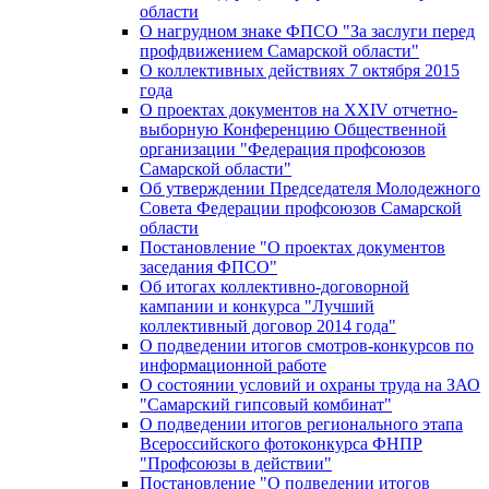
области
О нагрудном знаке ФПСО "За заслуги перед
профдвижением Самарской области"
О коллективных действиях 7 октября 2015
года
О проектах документов на XXIV отчетно-
выборную Конференцию Общественной
организации "Федерация профсоюзов
Самарской области"
Об утверждении Председателя Молодежного
Совета Федерации профсоюзов Самарской
области
Постановление "О проектах документов
заседания ФПСО"
Об итогах коллективно-договорной
кампании и конкурса "Лучший
коллективный договор 2014 года"
О подведении итогов смотров-конкурсов по
информационной работе
О состоянии условий и охраны труда на ЗАО
"Самарский гипсовый комбинат"
О подведении итогов регионального этапа
Всероссийского фотоконкурса ФНПР
"Профсоюзы в действии"
Постановление "О подведении итогов