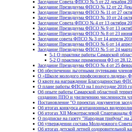
Заседание Совета ФПСО № 5 от 22 декабря 20
Заседание Президиума ФПСО № 12 от 22 Дека
Заседание Президиума ФПСО № 11 от 27 октя
Заседание Президиума ФПСО № 10 от 24 октя
Заседание Совета ФПСО № 4 от 13 октября 20
Заседание Президиума ФПСО № 9 от 13 октяб
Заседание Президиума ФПСО № 8 от 23 июня 
Заседание совета ФПСО № 3 от 14 апреля 201
Заседание Президиума ФПСО № 6 от 14 апрел
Заседание Президиума ФПСО № 5 от 24 марта
5-1 О практике работы Самарской обла
5-2 О практике применения ФЗ от 28.12
Заседание Президиума ФПСО № 4 от 25 февра
Об обеспечении льготными путевками членов
О «Школе молодого профсоюзного лидера» Ф
О квоте на награждение Благодарностью Ф
О плане работы ФПСО на I полугодие 2016 г
Об опыте работы Самарской областной терри
созданию ППО и увеличению численности чл
Постановление "О проектах документов зас
Об итогах конкурса агитационных видеоролик
Об итогах XII Межотраслевой Спартакиады 
О подписке на газету "Народная трибуна" на 
Об утверждении состава Молодежного Совет
Об итогах детской летней оздоровительной ка