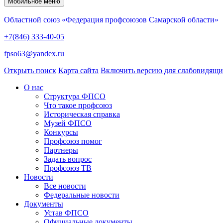
Мобильное меню
Областной союз «Федерация профсоюзов Самарской области»
+7(846) 333-40-05
fpso63@yandex.ru
Открыть поиск
Карта сайта
Включить версию для слабовидящ
О нас
Структура ФПСО
Что такое профсоюз
Историческая справка
Музей ФПСО
Конкурсы
Профсоюз помог
Партнеры
Задать вопрос
Профсоюз ТВ
Новости
Все новости
Федеральные новости
Документы
Устав ФПСО
Официальные документы