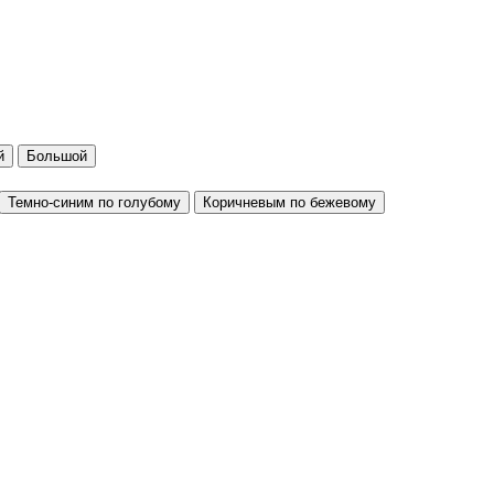
й
Большой
Темно-синим по голубому
Коричневым по бежевому