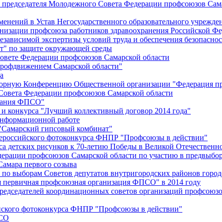
й председателя Молодежного Совета Федерации профсоюзов Сам
менений в Устав Негосударственного образовательного учрежд
анизации профсоюза работников здравоохранения Российской Фе
зависимой экспертизы условий труда и обеспечения безопаснос
" по защите окружающей среды
вете Федерации профсоюзов Самарской области
профдвижением Самарской области"
а
борную Конференцию Общественной организации "Федерация пр
Совета Федерации профсоюзов Самарской области
едания ФПСО"
 и конкурса "Лучший коллективный договор 2014 года"
информационной работе
 "Самарский гипсовый комбинат"
сероссийского фотоконкурса ФНПР "Профсоюзы в действии"
а детских рисунков к 70-летию Победы в Великой Отечественно
дерации профсоюзов Самарской области по участию в предвыбо
Самара первого созыва
о выборам Советов депутатов внутригородских районов город
ая первичная профсоюзная организация ФПСО" в 2014 году
председателей координационных советов организаций профсоюз
ийского фотоконкурса ФНПР "Профсоюзы в действии"
ПСО