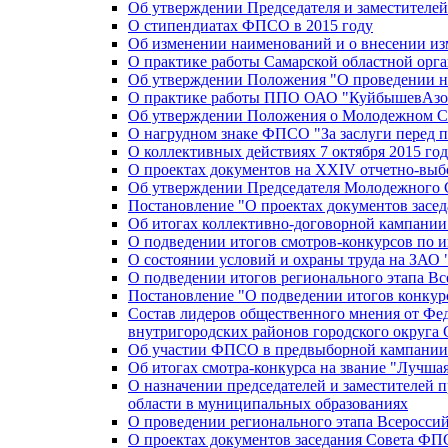
Об утверждении Председателя и заместителе
О стипендиатах ФПСО в 2015 году
Об изменении наименований и о внесении из
О практике работы Самарской областной орг
Об утверждении Положения "О проведении не
О практике работы ППО ОАО "КуйбышевАзот
Об утверждении Положения о Молодежном Со
О нагрудном знаке ФПСО "За заслуги перед 
О коллективных действиях 7 октября 2015 год
О проектах документов на XXIV отчетно-вы
Об утверждении Председателя Молодежного 
Постановление "О проектах документов зас
Об итогах коллективно-договорной кампании
О подведении итогов смотров-конкурсов по 
О состоянии условий и охраны труда на ЗАО
О подведении итогов регионального этапа В
Постановление "О подведении итогов конкурс
Состав лидеров общественного мнения от Фе
внутригородских районов городского округа 
Об участии ФПСО в предвыборной кампании п
Об итогах смотра-конкурса на звание "Лучш
О назначении председателей и заместителей 
области в муниципальных образованиях
О проведении регионального этапа Всеросс
О проектах документов заседания Совета Ф