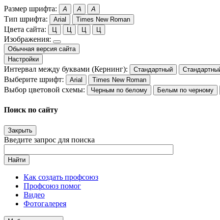
Размер шрифта:
A
A
A
Тип шрифта:
Arial
Times New Roman
Цвета сайта:
Ц
Ц
Ц
Ц
Изображения:
Обычная версия сайта
Настройки
Интервал между буквами (Кернинг):
Стандартный
Стандартны
Выберите шрифт:
Arial
Times New Roman
Выбор цветовой схемы:
Черным по белому
Белым по черному
Поиск по сайту
Закрыть
Введите запрос для поиска
Найти
Как создать профсоюз
Профсоюз помог
Видео
Фотогалерея