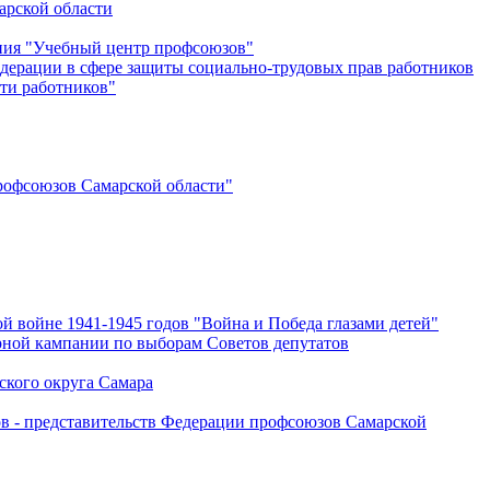
арской области
ения "Учебный центр профсоюзов"
дерации в сфере защиты социально-трудовых прав работников
ти работников"
офсоюзов Самарской области"
й войне 1941-1945 годов "Война и Победа глазами детей"
рной кампании по выборам Советов депутатов
ского округа Самара
ов - представительств Федерации профсоюзов Самарской