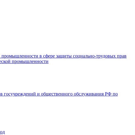
и промышленности в сфере защиты социально-трудовых прав
ической промышленности
ов госучреждений и общественного обслуживания РФ по
год