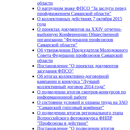
области
О нагрудном знаке ФПСО "За заслуги перед
профдвижением Самарской области"
О коллективных действиях 7 октября 2015
года
О проектах документов на XXIV отчетно-
выборную Конференцию Общественной
организации "Федерация профсоюзов
Самарской области"
Об утверждении Председателя Молодежного
Совета Федерации профсоюзов Самарской
области
Постановление "О проектах документов
заседания ФПСО"
Об итогах коллективно-договорной
кампании и конкурса "Лучший
коллективный договор 2014 года"
О подведении итогов смотров-конкурсов по
информационной работе
О состоянии условий и охраны труда на ЗАО
"Самарский гипсовый комбинат"
О подведении итогов регионального этапа
Всероссийского фотоконкурса ФНПР
"Профсоюзы в действии"
Постановление "О подведении итогов