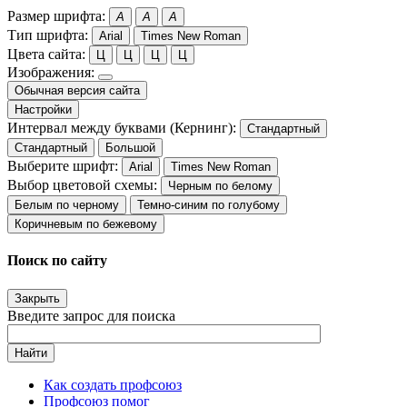
Размер шрифта:
A
A
A
Тип шрифта:
Arial
Times New Roman
Цвета сайта:
Ц
Ц
Ц
Ц
Изображения:
Обычная версия сайта
Настройки
Интервал между буквами (Кернинг):
Стандартный
Стандартный
Большой
Выберите шрифт:
Arial
Times New Roman
Выбор цветовой схемы:
Черным по белому
Белым по черному
Темно-синим по голубому
Коричневым по бежевому
Поиск по сайту
Закрыть
Введите запрос для поиска
Найти
Как создать профсоюз
Профсоюз помог