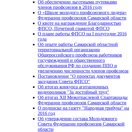
Об обеспечении льготными путевками
членов профсоюзов в 2016 году
О «Школе молодого профсоюзного лидера»
Федерации профсоюзов Самарской области
О квоте на награждение Благодарностью
ФПСО, Почетной грамотой ФПСО
О плане работы ФПСО на I полугодие 2016
года
Об опыте работы Самарской областной
территориальной организации
Общероссийского профсоюза работников
госучреждений и общественного
обслуживания РФ по созданию ППО и
увеличению численности членов профсоюза
Постановление "О проектах документов
заседания Совета ФПСО"
Об итогах конкурса агитационных
видеороликов "За достойный труд"
Об итогах XII Межотраслевой Спартакиады
Федерации профсоюзов Самарской области
О подписке на газету "Народная трибуна" на
2016 год
Об утверждении состава Молодежного
Совета Федерации профсоюзов Самарской
области