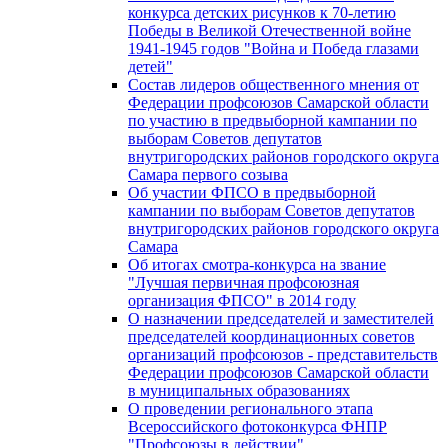
конкурса детских рисунков к 70-летию
Победы в Великой Отечественной войне
1941-1945 годов "Война и Победа глазами
детей"
Состав лидеров общественного мнения от
Федерации профсоюзов Самарской области
по участию в предвыборной кампании по
выборам Советов депутатов
внутригородских районов городского округа
Самара первого созыва
Об участии ФПСО в предвыборной
кампании по выборам Советов депутатов
внутригородских районов городского округа
Самара
Об итогах смотра-конкурса на звание
"Лучшая первичная профсоюзная
организация ФПСО" в 2014 году
О назначении председателей и заместителей
председателей координационных советов
организаций профсоюзов - представительств
Федерации профсоюзов Самарской области
в муниципальных образованиях
О проведении регионального этапа
Всероссийского фотоконкурса ФНПР
"Профсоюзы в действии"