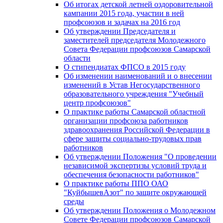
Об итогах детской летней оздоровительной
кампании 2015 года, участии в ней
профсоюзов и задачах на 2016 год
Об утверждении Председателя и
заместителей председателя Молодежного
Совета Федерации профсоюзов Самарской
области
О стипендиатах ФПСО в 2015 году
Об изменении наименований и о внесении
изменений в Устав Негосударственного
образовательного учреждения "Учебный
центр профсоюзов"
О практике работы Самарской областной
организации профсоюза работников
здравоохранения Российской Федерации в
сфере защиты социально-трудовых прав
работников
Об утверждении Положения "О проведении
независимой экспертизы условий труда и
обеспечения безопасности работников"
О практике работы ППО ОАО
"КуйбышевАзот" по защите окружающей
среды
Об утверждении Положения о Молодежном
Совете Федерации профсоюзов Самарской