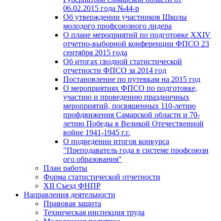
06.02.2015 года №44-р
Об утверждении участников Школы
молодого профсоюзного лидера
О плане мероприятий по подготовке XXIV
отчетно-выборной конференции ФПСО 23
сентября 2015 года
Об итогах сводной статистической
отчетности ФПСО за 2014 год
Постановление по путевкам на 2015 год
О мероприятиях ФПСО по подготовке,
участию и проведению праздничных
мероприятий, посвященных 110-летию
профдвижения Самарской области и 70-
летию Победы в Великой Отечественной
войне 1941-1945 г.г.
О подведении итогов конкурса
"Преподаватель года в системе профсоюзн
ого образования"
План работы
Форма статистической отчетности
XII Съезд ФНПР
Направления деятельности
Правовая защита
Техническая инспекция труда