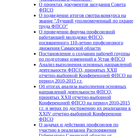
О проектах документов заседания Совета
ФПСО
О подведении итогов смотра-конкурса на
звание "Лучший уполномоченный по охране
труда ФПСО"
О проведении форума профсоюзной
работающей молодежи ФПСО,
посвященного 110-летию профсоюзного
движения Самарской области
Постановление о создании рабочей группы
по подготовке изменений в Устав ФПСО
Анализ выполнения основных направлений
деятельности ФПСО, принятых XXII
отчетно-выборной Конференцией ФПСО на
период 2010-2015 г.г.
Об итогах анализа выполнения основных
направлений деятельности ФПСО,
принятых XXII отчетно-выборной
Конференцией ФПСО на период 2010-2015
г.г. и мерах по достижению их реализации к
XXIV отчетно-выборной Конференции
ФПСО
О задачах и действиях профсоюзов по
участию в реализации Распоряжения
Губернатора Самарской области от