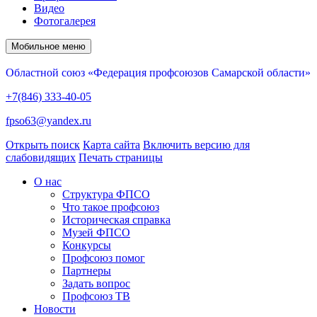
Видео
Фотогалерея
Мобильное меню
Областной союз «Федерация профсоюзов Самарской области»
+7(846) 333-40-05
fpso63@yandex.ru
Открыть поиск
Карта сайта
Включить версию для
слабовидящих
Печать страницы
О нас
Структура ФПСО
Что такое профсоюз
Историческая справка
Музей ФПСО
Конкурсы
Профсоюз помог
Партнеры
Задать вопрос
Профсоюз ТВ
Новости