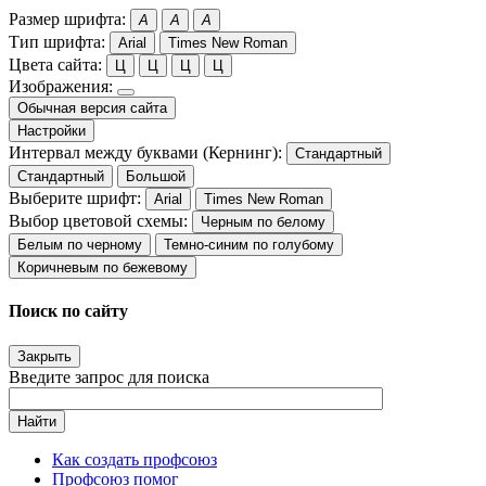
Размер шрифта:
A
A
A
Тип шрифта:
Arial
Times New Roman
Цвета сайта:
Ц
Ц
Ц
Ц
Изображения:
Обычная версия сайта
Настройки
Интервал между буквами (Кернинг):
Стандартный
Стандартный
Большой
Выберите шрифт:
Arial
Times New Roman
Выбор цветовой схемы:
Черным по белому
Белым по черному
Темно-синим по голубому
Коричневым по бежевому
Поиск по сайту
Закрыть
Введите запрос для поиска
Найти
Как создать профсоюз
Профсоюз помог