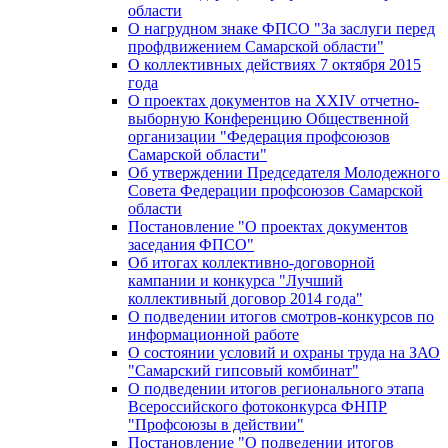
области
О нагрудном знаке ФПСО "За заслуги перед
профдвижением Самарской области"
О коллективных действиях 7 октября 2015
года
О проектах документов на XXIV отчетно-
выборную Конференцию Общественной
организации "Федерация профсоюзов
Самарской области"
Об утверждении Председателя Молодежного
Совета Федерации профсоюзов Самарской
области
Постановление "О проектах документов
заседания ФПСО"
Об итогах коллективно-договорной
кампании и конкурса "Лучший
коллективный договор 2014 года"
О подведении итогов смотров-конкурсов по
информационной работе
О состоянии условий и охраны труда на ЗАО
"Самарский гипсовый комбинат"
О подведении итогов регионального этапа
Всероссийского фотоконкурса ФНПР
"Профсоюзы в действии"
Постановление "О подведении итогов