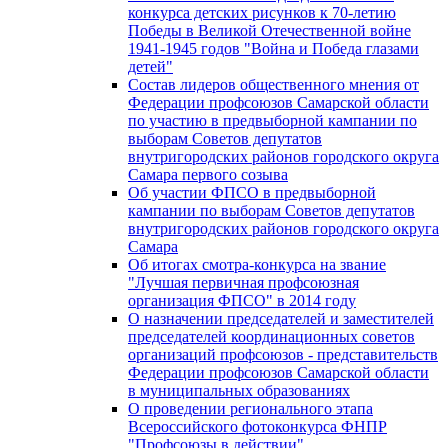
конкурса детских рисунков к 70-летию
Победы в Великой Отечественной войне
1941-1945 годов "Война и Победа глазами
детей"
Состав лидеров общественного мнения от
Федерации профсоюзов Самарской области
по участию в предвыборной кампании по
выборам Советов депутатов
внутригородских районов городского округа
Самара первого созыва
Об участии ФПСО в предвыборной
кампании по выборам Советов депутатов
внутригородских районов городского округа
Самара
Об итогах смотра-конкурса на звание
"Лучшая первичная профсоюзная
организация ФПСО" в 2014 году
О назначении председателей и заместителей
председателей координационных советов
организаций профсоюзов - представительств
Федерации профсоюзов Самарской области
в муниципальных образованиях
О проведении регионального этапа
Всероссийского фотоконкурса ФНПР
"Профсоюзы в действии"