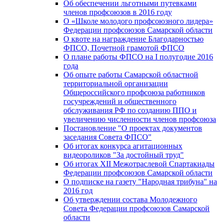
Об обеспечении льготными путевками
членов профсоюзов в 2016 году
О «Школе молодого профсоюзного лидера»
Федерации профсоюзов Самарской области
О квоте на награждение Благодарностью
ФПСО, Почетной грамотой ФПСО
О плане работы ФПСО на I полугодие 2016
года
Об опыте работы Самарской областной
территориальной организации
Общероссийского профсоюза работников
госучреждений и общественного
обслуживания РФ по созданию ППО и
увеличению численности членов профсоюза
Постановление "О проектах документов
заседания Совета ФПСО"
Об итогах конкурса агитационных
видеороликов "За достойный труд"
Об итогах XII Межотраслевой Спартакиады
Федерации профсоюзов Самарской области
О подписке на газету "Народная трибуна" на
2016 год
Об утверждении состава Молодежного
Совета Федерации профсоюзов Самарской
области