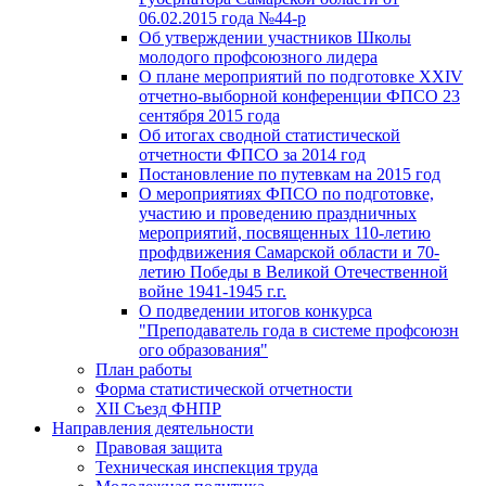
06.02.2015 года №44-р
Об утверждении участников Школы
молодого профсоюзного лидера
О плане мероприятий по подготовке XXIV
отчетно-выборной конференции ФПСО 23
сентября 2015 года
Об итогах сводной статистической
отчетности ФПСО за 2014 год
Постановление по путевкам на 2015 год
О мероприятиях ФПСО по подготовке,
участию и проведению праздничных
мероприятий, посвященных 110-летию
профдвижения Самарской области и 70-
летию Победы в Великой Отечественной
войне 1941-1945 г.г.
О подведении итогов конкурса
"Преподаватель года в системе профсоюзн
ого образования"
План работы
Форма статистической отчетности
XII Съезд ФНПР
Направления деятельности
Правовая защита
Техническая инспекция труда