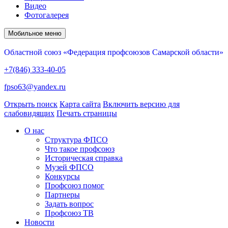
Видео
Фотогалерея
Мобильное меню
Областной союз «Федерация профсоюзов Самарской области»
+7(846) 333-40-05
fpso63@yandex.ru
Открыть поиск
Карта сайта
Включить версию для
слабовидящих
Печать страницы
О нас
Структура ФПСО
Что такое профсоюз
Историческая справка
Музей ФПСО
Конкурсы
Профсоюз помог
Партнеры
Задать вопрос
Профсоюз ТВ
Новости