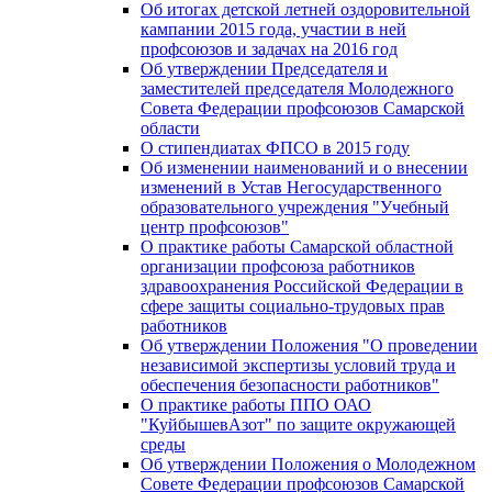
Об итогах детской летней оздоровительной
кампании 2015 года, участии в ней
профсоюзов и задачах на 2016 год
Об утверждении Председателя и
заместителей председателя Молодежного
Совета Федерации профсоюзов Самарской
области
О стипендиатах ФПСО в 2015 году
Об изменении наименований и о внесении
изменений в Устав Негосударственного
образовательного учреждения "Учебный
центр профсоюзов"
О практике работы Самарской областной
организации профсоюза работников
здравоохранения Российской Федерации в
сфере защиты социально-трудовых прав
работников
Об утверждении Положения "О проведении
независимой экспертизы условий труда и
обеспечения безопасности работников"
О практике работы ППО ОАО
"КуйбышевАзот" по защите окружающей
среды
Об утверждении Положения о Молодежном
Совете Федерации профсоюзов Самарской