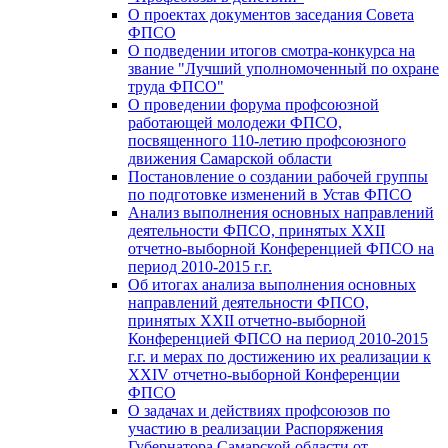
О проектах документов заседания Совета
ФПСО
О подведении итогов смотра-конкурса на
звание "Лучший уполномоченный по охране
труда ФПСО"
О проведении форума профсоюзной
работающей молодежи ФПСО,
посвященного 110-летию профсоюзного
движения Самарской области
Постановление о создании рабочей группы
по подготовке изменений в Устав ФПСО
Анализ выполнения основных направлений
деятельности ФПСО, принятых XXII
отчетно-выборной Конференцией ФПСО на
период 2010-2015 г.г.
Об итогах анализа выполнения основных
направлений деятельности ФПСО,
принятых XXII отчетно-выборной
Конференцией ФПСО на период 2010-2015
г.г. и мерах по достижению их реализации к
XXIV отчетно-выборной Конференции
ФПСО
О задачах и действиях профсоюзов по
участию в реализации Распоряжения
Губернатора Самарской области от