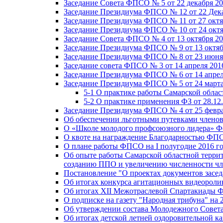
Заседание Совета ФПСО № 5 от 22 декабря 20
Заседание Президиума ФПСО № 12 от 22 Дека
Заседание Президиума ФПСО № 11 от 27 октя
Заседание Президиума ФПСО № 10 от 24 октя
Заседание Совета ФПСО № 4 от 13 октября 20
Заседание Президиума ФПСО № 9 от 13 октяб
Заседание Президиума ФПСО № 8 от 23 июня 
Заседание совета ФПСО № 3 от 14 апреля 201
Заседание Президиума ФПСО № 6 от 14 апрел
Заседание Президиума ФПСО № 5 от 24 марта
5-1 О практике работы Самарской обла
5-2 О практике применения ФЗ от 28.12
Заседание Президиума ФПСО № 4 от 25 февра
Об обеспечении льготными путевками членов
О «Школе молодого профсоюзного лидера» Ф
О квоте на награждение Благодарностью Ф
О плане работы ФПСО на I полугодие 2016 г
Об опыте работы Самарской областной терри
созданию ППО и увеличению численности чл
Постановление "О проектах документов зас
Об итогах конкурса агитационных видеоролик
Об итогах XII Межотраслевой Спартакиады 
О подписке на газету "Народная трибуна" на 
Об утверждении состава Молодежного Совет
Об итогах детской летней оздоровительной ка