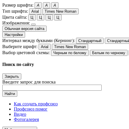
Размер шрифта:
A
A
A
Тип шрифта:
Arial
Times New Roman
Цвета сайта:
Ц
Ц
Ц
Ц
Изображения:
Обычная версия сайта
Настройки
Интервал между буквами (Кернинг):
Стандартный
Стандартны
Выберите шрифт:
Arial
Times New Roman
Выбор цветовой схемы:
Черным по белому
Белым по черному
Поиск по сайту
Закрыть
Введите запрос для поиска
Найти
Как создать профсоюз
Профсоюз помог
Видео
Фотогалерея