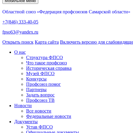
Мобильное меню
Областной союз «Федерация профсоюзов Самарской области»
+7(846) 333-40-05
fpso63@yandex.ru
Открыть поиск
Карта сайта
Включить версию для слабовидящ
О нас
Структура ФПСО
Что такое профсоюз
Историческая справка
Музей ФПСО
Конкурсы
Профсоюз помог
Партнеры
Задать вопрос
Профсоюз ТВ
Новости
Все новости
Федеральные новости
Документы
Устав ФПСО
Официальные документы