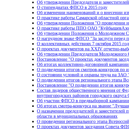
Об утверждении Председателя и заместителе
О стипендиатах ФПСО в 2015 году
Об изменении наименований и о внесении из
О практике работы Самарской областной орг
Об утверждении Положения "О проведении не
О практике работы ППО ОАО "КуйбышевАзот
Об утверждении Положения о Молодежном Со
О нагрудном знаке ФПСО "За заслуги перед 
О коллективных действиях 7 октября 2015 год
О проектах документов на XXIV отчетно-вы
Об утверждении Председателя Молодежного 
Постановление "О проектах документов зас
Об итогах коллективно-договорной кампании
О подведении итогов смотров-конкурсов по 
О состоянии условий и охраны труда на ЗАО
О подведении итогов регионального этапа В
Постановление "О подведении итогов конкурс
Состав лидеров общественного мнения от Фе
внутригородских районов городского округа 
Об участии ФПСО в предвыборной кампании п
Об итогах смотра-конкурса на звание "Лучш
О назначении председателей и заместителей 
области в муниципальных образованиях
О проведении регионального этапа Всеросс
О проектах документов заседания Совета Ф