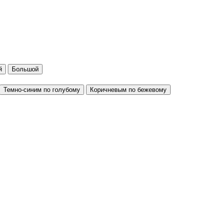
й
Большой
Темно-синим по голубому
Коричневым по бежевому