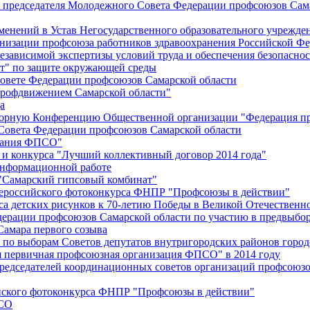
й председателя Молодежного Совета Федерации профсоюзов Сам
менений в Устав Негосударственного образовательного учрежд
анизации профсоюза работников здравоохранения Российской Фе
зависимой экспертизы условий труда и обеспечения безопаснос
" по защите окружающей среды
вете Федерации профсоюзов Самарской области
профдвижением Самарской области"
а
борную Конференцию Общественной организации "Федерация пр
Совета Федерации профсоюзов Самарской области
едания ФПСО"
 и конкурса "Лучший коллективный договор 2014 года"
информационной работе
 "Самарский гипсовый комбинат"
сероссийского фотоконкурса ФНПР "Профсоюзы в действии"
а детских рисунков к 70-летию Победы в Великой Отечественно
дерации профсоюзов Самарской области по участию в предвыбо
Самара первого созыва
о выборам Советов депутатов внутригородских районов город
ая первичная профсоюзная организация ФПСО" в 2014 году
председателей координационных советов организаций профсоюз
ийского фотоконкурса ФНПР "Профсоюзы в действии"
ПСО