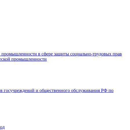
и промышленности в сфере защиты социально-трудовых прав
ической промышленности
ов госучреждений и общественного обслуживания РФ по
год