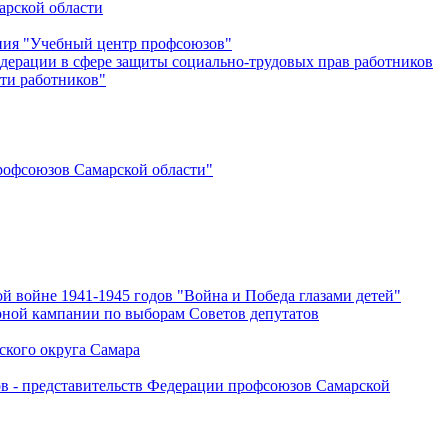
арской области
ения "Учебный центр профсоюзов"
дерации в сфере защиты социально-трудовых прав работников
ти работников"
офсоюзов Самарской области"
й войне 1941-1945 годов "Война и Победа глазами детей"
рной кампании по выборам Советов депутатов
ского округа Самара
ов - представительств Федерации профсоюзов Самарской