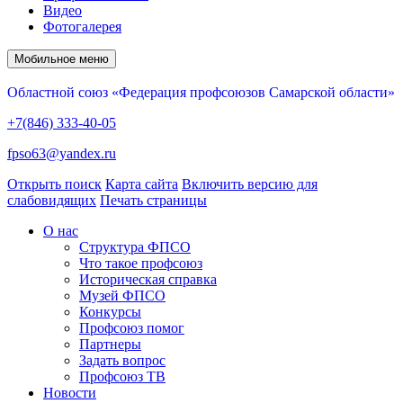
Видео
Фотогалерея
Мобильное меню
Областной союз «Федерация профсоюзов Самарской области»
+7(846) 333-40-05
fpso63@yandex.ru
Открыть поиск
Карта сайта
Включить версию для
слабовидящих
Печать страницы
О нас
Структура ФПСО
Что такое профсоюз
Историческая справка
Музей ФПСО
Конкурсы
Профсоюз помог
Партнеры
Задать вопрос
Профсоюз ТВ
Новости