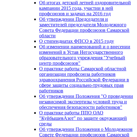
Об итогах детской летней оздоровительной
кампании 2015 года, участии в ней
профсоюзов и задачах на 2016 год
Об утверждении Председателя и
заместителей председателя Молодежного
Совета Федерации профсоюзов Самарской
области
О стипендиатах ФПСО в 2015 году
Об изменении наименований и о внесении
изменений в Устав Негосударственного
образовательного учреждения "Учебный
центр профсоюзов"
О практике работы Самарской областной
организации профсоюза работников
здравоохранения Российской Федерации в
сфере защиты социально-трудовых прав
работников
Об утверждении Положения "О проведении
независимой экспертизы условий труда и
обеспечения безопасности работников"
О практике работы ППО ОАО
"КуйбышевАзот" по защите окружающей
среды
Об утверждении Положения о Молодежном
Совете Федерации профсоюзов Самарской