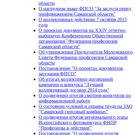
области
О нагрудном знаке ФПСО "За заслуги перед
профдвижением Самарской области"
О коллективных действиях 7 октября 2015
года
О проектах документов на XXIV отчетно-
выборную Конференцию Общественной
организации "Федерация профсоюзов
Самарской области"
Об утверждении Председателя Молодежного
Совета Федерации профсоюзов Самарской
области
Постановление "О проектах документов
заседания ФПСО"
Об итогах коллективно-договорной
кампании и конкурса "Лучший
коллективный договор 2014 года"
О подведении итогов смотров-конкурсов по
информационной работе
О состоянии условий и охраны труда на ЗАО
"Самарский гипсовый комбинат"
О подведении итогов регионального этапа
Всероссийского фотоконкурса ФНПР
"Профсоюзы в действии"
Постановление "О подведении итогов