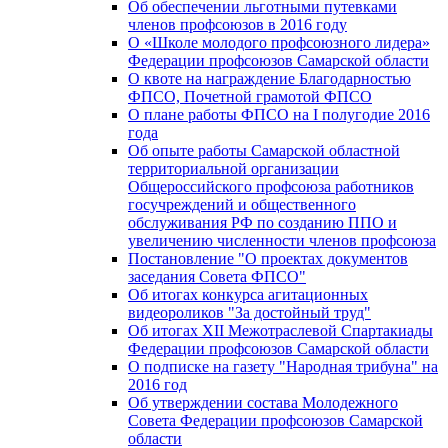
Об обеспечении льготными путевками
членов профсоюзов в 2016 году
О «Школе молодого профсоюзного лидера»
Федерации профсоюзов Самарской области
О квоте на награждение Благодарностью
ФПСО, Почетной грамотой ФПСО
О плане работы ФПСО на I полугодие 2016
года
Об опыте работы Самарской областной
территориальной организации
Общероссийского профсоюза работников
госучреждений и общественного
обслуживания РФ по созданию ППО и
увеличению численности членов профсоюза
Постановление "О проектах документов
заседания Совета ФПСО"
Об итогах конкурса агитационных
видеороликов "За достойный труд"
Об итогах XII Межотраслевой Спартакиады
Федерации профсоюзов Самарской области
О подписке на газету "Народная трибуна" на
2016 год
Об утверждении состава Молодежного
Совета Федерации профсоюзов Самарской
области