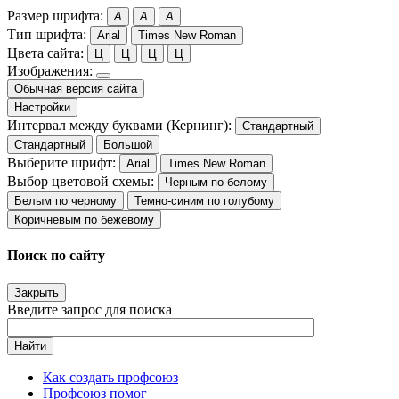
Размер шрифта:
A
A
A
Тип шрифта:
Arial
Times New Roman
Цвета сайта:
Ц
Ц
Ц
Ц
Изображения:
Обычная версия сайта
Настройки
Интервал между буквами (Кернинг):
Стандартный
Стандартный
Большой
Выберите шрифт:
Arial
Times New Roman
Выбор цветовой схемы:
Черным по белому
Белым по черному
Темно-синим по голубому
Коричневым по бежевому
Поиск по сайту
Закрыть
Введите запрос для поиска
Найти
Как создать профсоюз
Профсоюз помог