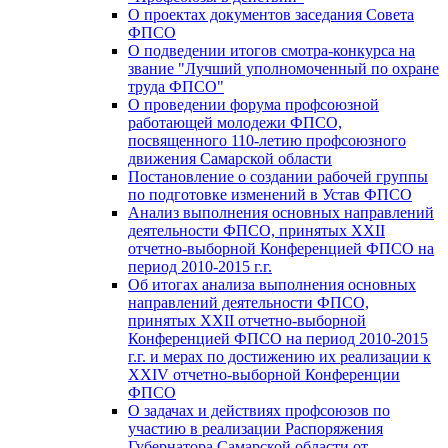
О проектах документов заседания Совета
ФПСО
О подведении итогов смотра-конкурса на
звание "Лучший уполномоченный по охране
труда ФПСО"
О проведении форума профсоюзной
работающей молодежи ФПСО,
посвященного 110-летию профсоюзного
движения Самарской области
Постановление о создании рабочей группы
по подготовке изменений в Устав ФПСО
Анализ выполнения основных направлений
деятельности ФПСО, принятых XXII
отчетно-выборной Конференцией ФПСО на
период 2010-2015 г.г.
Об итогах анализа выполнения основных
направлений деятельности ФПСО,
принятых XXII отчетно-выборной
Конференцией ФПСО на период 2010-2015
г.г. и мерах по достижению их реализации к
XXIV отчетно-выборной Конференции
ФПСО
О задачах и действиях профсоюзов по
участию в реализации Распоряжения
Губернатора Самарской области от