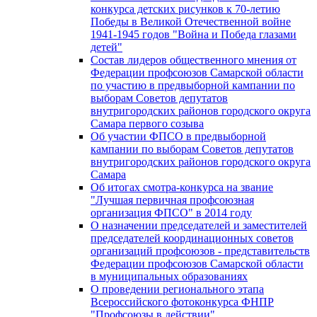
конкурса детских рисунков к 70-летию
Победы в Великой Отечественной войне
1941-1945 годов "Война и Победа глазами
детей"
Состав лидеров общественного мнения от
Федерации профсоюзов Самарской области
по участию в предвыборной кампании по
выборам Советов депутатов
внутригородских районов городского округа
Самара первого созыва
Об участии ФПСО в предвыборной
кампании по выборам Советов депутатов
внутригородских районов городского округа
Самара
Об итогах смотра-конкурса на звание
"Лучшая первичная профсоюзная
организация ФПСО" в 2014 году
О назначении председателей и заместителей
председателей координационных советов
организаций профсоюзов - представительств
Федерации профсоюзов Самарской области
в муниципальных образованиях
О проведении регионального этапа
Всероссийского фотоконкурса ФНПР
"Профсоюзы в действии"