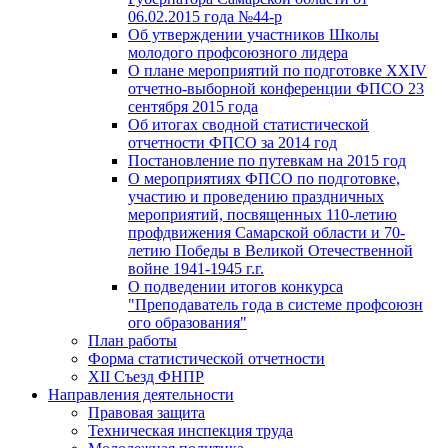
06.02.2015 года №44-р
Об утверждении участников Школы
молодого профсоюзного лидера
О плане мероприятий по подготовке XXIV
отчетно-выборной конференции ФПСО 23
сентября 2015 года
Об итогах сводной статистической
отчетности ФПСО за 2014 год
Постановление по путевкам на 2015 год
О мероприятиях ФПСО по подготовке,
участию и проведению праздничных
мероприятий, посвященных 110-летию
профдвижения Самарской области и 70-
летию Победы в Великой Отечественной
войне 1941-1945 г.г.
О подведении итогов конкурса
"Преподаватель года в системе профсоюзн
ого образования"
План работы
Форма статистической отчетности
XII Съезд ФНПР
Направления деятельности
Правовая защита
Техническая инспекция труда