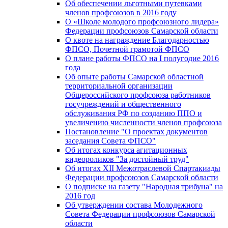
Об обеспечении льготными путевками
членов профсоюзов в 2016 году
О «Школе молодого профсоюзного лидера»
Федерации профсоюзов Самарской области
О квоте на награждение Благодарностью
ФПСО, Почетной грамотой ФПСО
О плане работы ФПСО на I полугодие 2016
года
Об опыте работы Самарской областной
территориальной организации
Общероссийского профсоюза работников
госучреждений и общественного
обслуживания РФ по созданию ППО и
увеличению численности членов профсоюза
Постановление "О проектах документов
заседания Совета ФПСО"
Об итогах конкурса агитационных
видеороликов "За достойный труд"
Об итогах XII Межотраслевой Спартакиады
Федерации профсоюзов Самарской области
О подписке на газету "Народная трибуна" на
2016 год
Об утверждении состава Молодежного
Совета Федерации профсоюзов Самарской
области