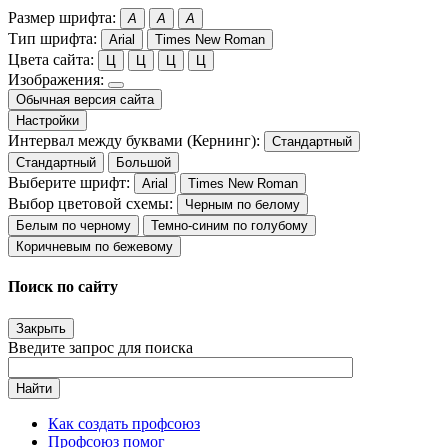
Размер шрифта:
A
A
A
Тип шрифта:
Arial
Times New Roman
Цвета сайта:
Ц
Ц
Ц
Ц
Изображения:
Обычная версия сайта
Настройки
Интервал между буквами (Кернинг):
Стандартный
Стандартный
Большой
Выберите шрифт:
Arial
Times New Roman
Выбор цветовой схемы:
Черным по белому
Белым по черному
Темно-синим по голубому
Коричневым по бежевому
Поиск по сайту
Закрыть
Введите запрос для поиска
Найти
Как создать профсоюз
Профсоюз помог