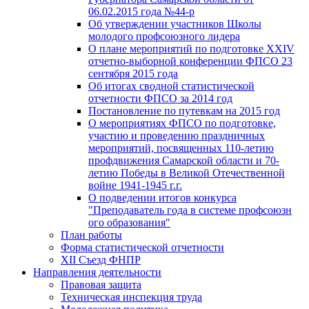
06.02.2015 года №44-р
Об утверждении участников Школы
молодого профсоюзного лидера
О плане мероприятий по подготовке XXIV
отчетно-выборной конференции ФПСО 23
сентября 2015 года
Об итогах сводной статистической
отчетности ФПСО за 2014 год
Постановление по путевкам на 2015 год
О мероприятиях ФПСО по подготовке,
участию и проведению праздничных
мероприятий, посвященных 110-летию
профдвижения Самарской области и 70-
летию Победы в Великой Отечественной
войне 1941-1945 г.г.
О подведении итогов конкурса
"Преподаватель года в системе профсоюзн
ого образования"
План работы
Форма статистической отчетности
XII Съезд ФНПР
Направления деятельности
Правовая защита
Техническая инспекция труда