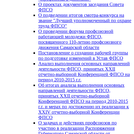
О проектах документов заседания Совета
ФПСО
О подведении итогов смотра-конкурса на
звание "Лучший уполномоченный по охране
труда ФПСО"
О проведении форума профсоюзной
работающей молодежи ФПСО,
посвященного 110-летию профсоюзного
движения Самарской области
Постановление о создании рабочей группы
по подготовке изменений в Устав ФПСО
Анализ выполнения основных направлений
деятельности ФПСО, принятых XXII
отчетно-выборной Конференцией ФПСО на
период 2010-2015 г.г.
Об итогах анализа выполнения основных
направлений деятельности ФПСО,
принятых XXII отчетно-выборной
Конференцией ФПСО на период 2010-2015
г.г. и мерах по достижению их реализации к
XXIV отчетно-выборной Конференции
ФПСО
О задачах и действиях профсоюзов по
участию в реализации Распоряжения
Губернатора Самарской области от