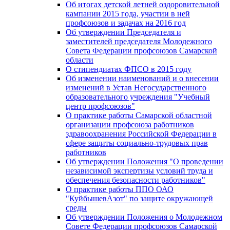
Об итогах детской летней оздоровительной
кампании 2015 года, участии в ней
профсоюзов и задачах на 2016 год
Об утверждении Председателя и
заместителей председателя Молодежного
Совета Федерации профсоюзов Самарской
области
О стипендиатах ФПСО в 2015 году
Об изменении наименований и о внесении
изменений в Устав Негосударственного
образовательного учреждения "Учебный
центр профсоюзов"
О практике работы Самарской областной
организации профсоюза работников
здравоохранения Российской Федерации в
сфере защиты социально-трудовых прав
работников
Об утверждении Положения "О проведении
независимой экспертизы условий труда и
обеспечения безопасности работников"
О практике работы ППО ОАО
"КуйбышевАзот" по защите окружающей
среды
Об утверждении Положения о Молодежном
Совете Федерации профсоюзов Самарской