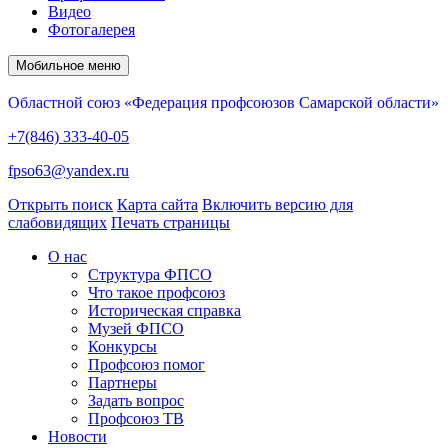
Видео
Фотогалерея
Мобильное меню
Областной союз «Федерация профсоюзов Самарской области»
+7(846) 333-40-05
fpso63@yandex.ru
Открыть поиск
Карта сайта
Включить версию для
слабовидящих
Печать страницы
О нас
Структура ФПСО
Что такое профсоюз
Историческая справка
Музей ФПСО
Конкурсы
Профсоюз помог
Партнеры
Задать вопрос
Профсоюз ТВ
Новости