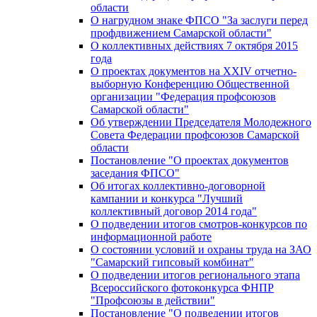
области
О нагрудном знаке ФПСО "За заслуги перед
профдвижением Самарской области"
О коллективных действиях 7 октября 2015
года
О проектах документов на XXIV отчетно-
выборную Конференцию Общественной
организации "Федерация профсоюзов
Самарской области"
Об утверждении Председателя Молодежного
Совета Федерации профсоюзов Самарской
области
Постановление "О проектах документов
заседания ФПСО"
Об итогах коллективно-договорной
кампании и конкурса "Лучший
коллективный договор 2014 года"
О подведении итогов смотров-конкурсов по
информационной работе
О состоянии условий и охраны труда на ЗАО
"Самарский гипсовый комбинат"
О подведении итогов регионального этапа
Всероссийского фотоконкурса ФНПР
"Профсоюзы в действии"
Постановление "О подведении итогов