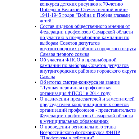
конкурса детских рисунков к 70-летию
Победы в Великой Отечественной войне
1941-1945 годов "Война и Победа глазами
детей"
Состав лидеров общественного мнения от
Федерации профсоюзов Самарской области
по участию в предвыборной кампании по
выборам Советов депутатов
внутригородских районов городского округа
Самара первого созыва
Об участии ФПСО в предвыборной
кампании по выборам Советов депутатов
внутригородских районов городского округа
Самара
Об итогах смотра-конкурса на звание
"Лучшая первичная профсоюзная
организация ФПСО" в 2014 году
О назначении председателей и заместителей
председателей координационных советов
организаций профсоюзов - представительств
Федерации профсоюзов Самарской области
в муниципальных образованиях
О проведении регионального этапа
Всероссийского фотоконкурса ФНПР
"Профсоюзы в действии"