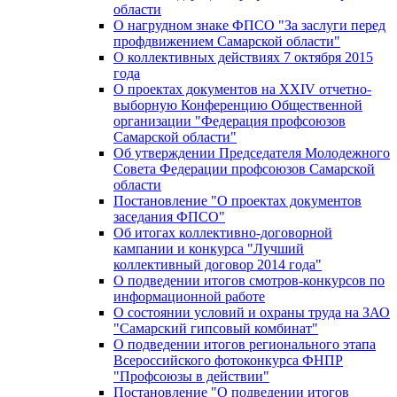
области
О нагрудном знаке ФПСО "За заслуги перед
профдвижением Самарской области"
О коллективных действиях 7 октября 2015
года
О проектах документов на XXIV отчетно-
выборную Конференцию Общественной
организации "Федерация профсоюзов
Самарской области"
Об утверждении Председателя Молодежного
Совета Федерации профсоюзов Самарской
области
Постановление "О проектах документов
заседания ФПСО"
Об итогах коллективно-договорной
кампании и конкурса "Лучший
коллективный договор 2014 года"
О подведении итогов смотров-конкурсов по
информационной работе
О состоянии условий и охраны труда на ЗАО
"Самарский гипсовый комбинат"
О подведении итогов регионального этапа
Всероссийского фотоконкурса ФНПР
"Профсоюзы в действии"
Постановление "О подведении итогов