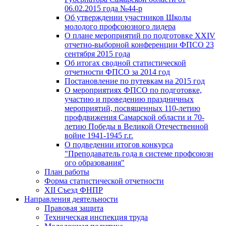
06.02.2015 года №44-р
Об утверждении участников Школы
молодого профсоюзного лидера
О плане мероприятий по подготовке XXIV
отчетно-выборной конференции ФПСО 23
сентября 2015 года
Об итогах сводной статистической
отчетности ФПСО за 2014 год
Постановление по путевкам на 2015 год
О мероприятиях ФПСО по подготовке,
участию и проведению праздничных
мероприятий, посвященных 110-летию
профдвижения Самарской области и 70-
летию Победы в Великой Отечественной
войне 1941-1945 г.г.
О подведении итогов конкурса
"Преподаватель года в системе профсоюзн
ого образования"
План работы
Форма статистической отчетности
XII Съезд ФНПР
Направления деятельности
Правовая защита
Техническая инспекция труда