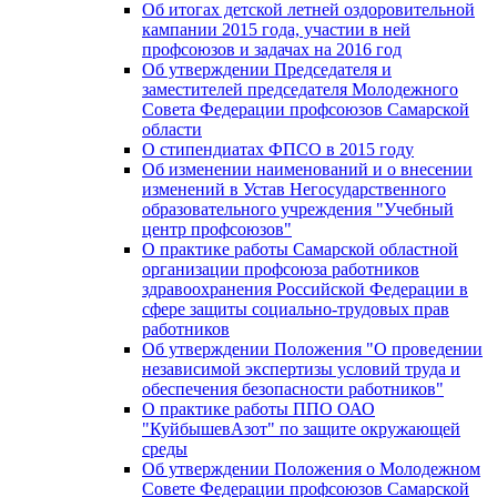
Об итогах детской летней оздоровительной
кампании 2015 года, участии в ней
профсоюзов и задачах на 2016 год
Об утверждении Председателя и
заместителей председателя Молодежного
Совета Федерации профсоюзов Самарской
области
О стипендиатах ФПСО в 2015 году
Об изменении наименований и о внесении
изменений в Устав Негосударственного
образовательного учреждения "Учебный
центр профсоюзов"
О практике работы Самарской областной
организации профсоюза работников
здравоохранения Российской Федерации в
сфере защиты социально-трудовых прав
работников
Об утверждении Положения "О проведении
независимой экспертизы условий труда и
обеспечения безопасности работников"
О практике работы ППО ОАО
"КуйбышевАзот" по защите окружающей
среды
Об утверждении Положения о Молодежном
Совете Федерации профсоюзов Самарской