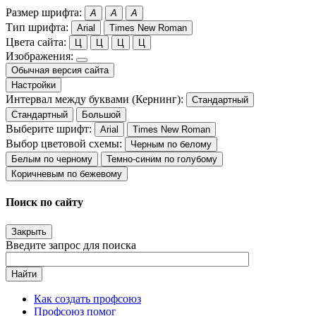
Размер шрифта:
A
A
A
Тип шрифта:
Arial
Times New Roman
Цвета сайта:
Ц
Ц
Ц
Ц
Изображения:
Обычная версия сайта
Настройки
Интервал между буквами (Кернинг):
Стандартный
Стандартный
Большой
Выберите шрифт:
Arial
Times New Roman
Выбор цветовой схемы:
Черным по белому
Белым по черному
Темно-синим по голубому
Коричневым по бежевому
Поиск по сайту
Закрыть
Введите запрос для поиска
Найти
Как создать профсоюз
Профсоюз помог