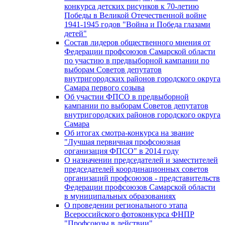
конкурса детских рисунков к 70-летию
Победы в Великой Отечественной войне
1941-1945 годов "Война и Победа глазами
детей"
Состав лидеров общественного мнения от
Федерации профсоюзов Самарской области
по участию в предвыборной кампании по
выборам Советов депутатов
внутригородских районов городского округа
Самара первого созыва
Об участии ФПСО в предвыборной
кампании по выборам Советов депутатов
внутригородских районов городского округа
Самара
Об итогах смотра-конкурса на звание
"Лучшая первичная профсоюзная
организация ФПСО" в 2014 году
О назначении председателей и заместителей
председателей координационных советов
организаций профсоюзов - представительств
Федерации профсоюзов Самарской области
в муниципальных образованиях
О проведении регионального этапа
Всероссийского фотоконкурса ФНПР
"Профсоюзы в действии"