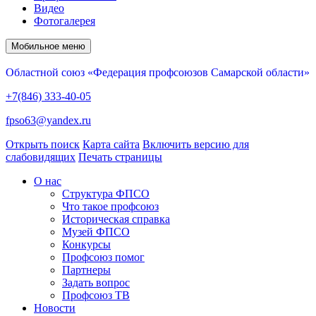
Видео
Фотогалерея
Мобильное меню
Областной союз «Федерация профсоюзов Самарской области»
+7(846) 333-40-05
fpso63@yandex.ru
Открыть поиск
Карта сайта
Включить версию для
слабовидящих
Печать страницы
О нас
Структура ФПСО
Что такое профсоюз
Историческая справка
Музей ФПСО
Конкурсы
Профсоюз помог
Партнеры
Задать вопрос
Профсоюз ТВ
Новости