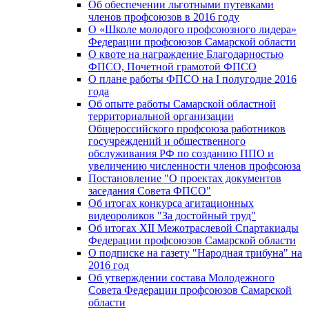
Об обеспечении льготными путевками
членов профсоюзов в 2016 году
О «Школе молодого профсоюзного лидера»
Федерации профсоюзов Самарской области
О квоте на награждение Благодарностью
ФПСО, Почетной грамотой ФПСО
О плане работы ФПСО на I полугодие 2016
года
Об опыте работы Самарской областной
территориальной организации
Общероссийского профсоюза работников
госучреждений и общественного
обслуживания РФ по созданию ППО и
увеличению численности членов профсоюза
Постановление "О проектах документов
заседания Совета ФПСО"
Об итогах конкурса агитационных
видеороликов "За достойный труд"
Об итогах XII Межотраслевой Спартакиады
Федерации профсоюзов Самарской области
О подписке на газету "Народная трибуна" на
2016 год
Об утверждении состава Молодежного
Совета Федерации профсоюзов Самарской
области