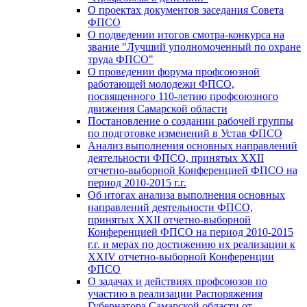
О проектах документов заседания Совета
ФПСО
О подведении итогов смотра-конкурса на
звание "Лучший уполномоченный по охране
труда ФПСО"
О проведении форума профсоюзной
работающей молодежи ФПСО,
посвященного 110-летию профсоюзного
движения Самарской области
Постановление о создании рабочей группы
по подготовке изменений в Устав ФПСО
Анализ выполнения основных направлений
деятельности ФПСО, принятых XXII
отчетно-выборной Конференцией ФПСО на
период 2010-2015 г.г.
Об итогах анализа выполнения основных
направлений деятельности ФПСО,
принятых XXII отчетно-выборной
Конференцией ФПСО на период 2010-2015
г.г. и мерах по достижению их реализации к
XXIV отчетно-выборной Конференции
ФПСО
О задачах и действиях профсоюзов по
участию в реализации Распоряжения
Губернатора Самарской области от