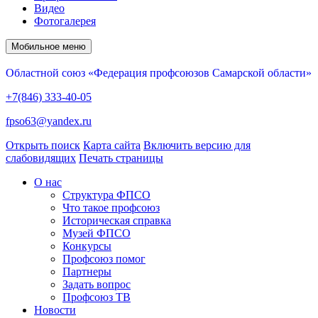
Видео
Фотогалерея
Мобильное меню
Областной союз «Федерация профсоюзов Самарской области»
+7(846) 333-40-05
fpso63@yandex.ru
Открыть поиск
Карта сайта
Включить версию для
слабовидящих
Печать страницы
О нас
Структура ФПСО
Что такое профсоюз
Историческая справка
Музей ФПСО
Конкурсы
Профсоюз помог
Партнеры
Задать вопрос
Профсоюз ТВ
Новости