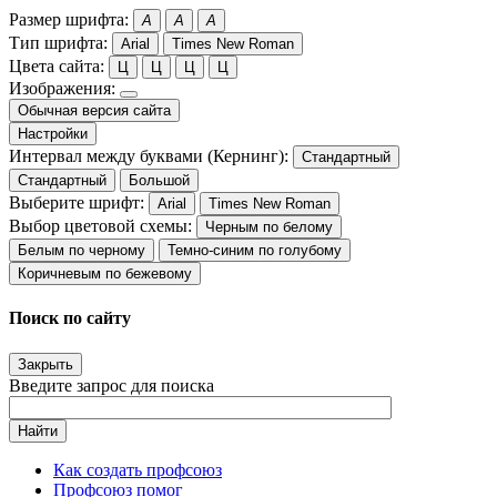
Размер шрифта:
A
A
A
Тип шрифта:
Arial
Times New Roman
Цвета сайта:
Ц
Ц
Ц
Ц
Изображения:
Обычная версия сайта
Настройки
Интервал между буквами (Кернинг):
Стандартный
Стандартный
Большой
Выберите шрифт:
Arial
Times New Roman
Выбор цветовой схемы:
Черным по белому
Белым по черному
Темно-синим по голубому
Коричневым по бежевому
Поиск по сайту
Закрыть
Введите запрос для поиска
Найти
Как создать профсоюз
Профсоюз помог