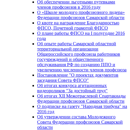
Об обеспечении льготными путевками
членов профсоюзов в 2016 году
О «Школе молодого профсоюзного лидера»
Федерации профсоюзов Самарской области
О квоте на награждение Благодарностью
ФПСО, Почетной грамотой ФПСО
О плане работы ФПСО на I полугодие 2016
года
Об опыте работы Самарской областной
территориальной организации
Общероссийского профсоюза работников
госучреждений и общественного
обслуживания РФ по созданию ППО и
увеличению численности членов профсоюза
Постановление "О проектах документов
заседания Совета ФПСО"
Об итогах конкурса агитационных
видеороликов "За достойный труд"
Об итогах XII Межотраслевой Спартакиады
Федерации профсоюзов Самарской области
О подписке на газету "Народная трибуна" на
2016 год
Об утверждении состава Молодежного
Совета Федерации профсоюзов Самарской
области