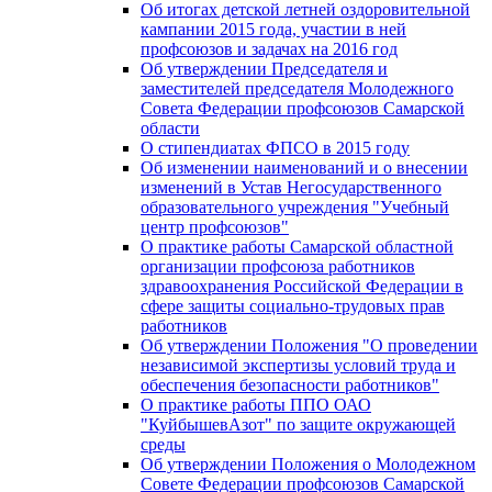
Об итогах детской летней оздоровительной
кампании 2015 года, участии в ней
профсоюзов и задачах на 2016 год
Об утверждении Председателя и
заместителей председателя Молодежного
Совета Федерации профсоюзов Самарской
области
О стипендиатах ФПСО в 2015 году
Об изменении наименований и о внесении
изменений в Устав Негосударственного
образовательного учреждения "Учебный
центр профсоюзов"
О практике работы Самарской областной
организации профсоюза работников
здравоохранения Российской Федерации в
сфере защиты социально-трудовых прав
работников
Об утверждении Положения "О проведении
независимой экспертизы условий труда и
обеспечения безопасности работников"
О практике работы ППО ОАО
"КуйбышевАзот" по защите окружающей
среды
Об утверждении Положения о Молодежном
Совете Федерации профсоюзов Самарской