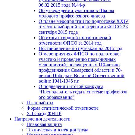
06.02.2015 года №44-р
Об утверждении участников Школы
молодого профсоюзного лидера
О плане мероприятий по подготовке XXIV
отчетно-выборной конференции ФПСО 23
сентября 2015 года
Об итогах сводной статистической
отчетности ФПСО за 2014 год
Постановление по путевкам на 2015 год
О мероприятиях ФПСО по подготовке,
участию и проведению праздничных
мероприятий, посвященных 110-летию
профдвижения Самарской области и 70-
летию Победы в Великой Отечественной
войне 1941-1945 г.г.
О подведении итогов конкурса
"Преподаватель года в системе профсоюзн
ого образования"
План работы
Форма статистической отчетности
XII Съезд ФНПР
Направления деятельности
Правовая защита
Техническая инспекция труда