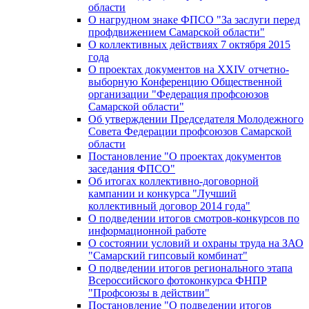
области
О нагрудном знаке ФПСО "За заслуги перед
профдвижением Самарской области"
О коллективных действиях 7 октября 2015
года
О проектах документов на XXIV отчетно-
выборную Конференцию Общественной
организации "Федерация профсоюзов
Самарской области"
Об утверждении Председателя Молодежного
Совета Федерации профсоюзов Самарской
области
Постановление "О проектах документов
заседания ФПСО"
Об итогах коллективно-договорной
кампании и конкурса "Лучший
коллективный договор 2014 года"
О подведении итогов смотров-конкурсов по
информационной работе
О состоянии условий и охраны труда на ЗАО
"Самарский гипсовый комбинат"
О подведении итогов регионального этапа
Всероссийского фотоконкурса ФНПР
"Профсоюзы в действии"
Постановление "О подведении итогов