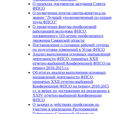
О проектах документов заседания Совета
ФПСО
О подведении итогов смотра-конкурса на
звание "Лучший уполномоченный по охране
труда ФПСО"
О проведении форума профсоюзной
работающей молодежи ФПСО,
посвященного 110-летию профсоюзного
движения Самарской области
Постановление о создании рабочей группы
по подготовке изменений в Устав ФПСО
Анализ выполнения основных направлений
деятельности ФПСО, принятых XXII
отчетно-выборной Конференцией ФПСО на
период 2010-2015 г.г.
Об итогах анализа выполнения основных
направлений деятельности ФПСО,
принятых XXII отчетно-выборной
Конференцией ФПСО на период 2010-2015
г.г. и мерах по достижению их реализации к
XXIV отчетно-выборной Конференции
ФПСО
О задачах и действиях профсоюзов по
участию в реализации Распоряжения
Губернатора Самарской области от