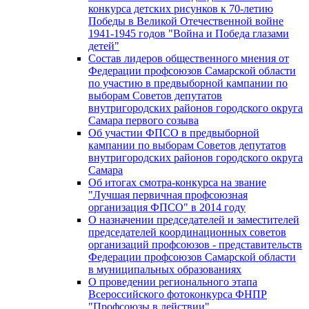
конкурса детских рисунков к 70-летию
Победы в Великой Отечественной войне
1941-1945 годов "Война и Победа глазами
детей"
Состав лидеров общественного мнения от
Федерации профсоюзов Самарской области
по участию в предвыборной кампании по
выборам Советов депутатов
внутригородских районов городского округа
Самара первого созыва
Об участии ФПСО в предвыборной
кампании по выборам Советов депутатов
внутригородских районов городского округа
Самара
Об итогах смотра-конкурса на звание
"Лучшая первичная профсоюзная
организация ФПСО" в 2014 году
О назначении председателей и заместителей
председателей координационных советов
организаций профсоюзов - представительств
Федерации профсоюзов Самарской области
в муниципальных образованиях
О проведении регионального этапа
Всероссийского фотоконкурса ФНПР
"Профсоюзы в действии"