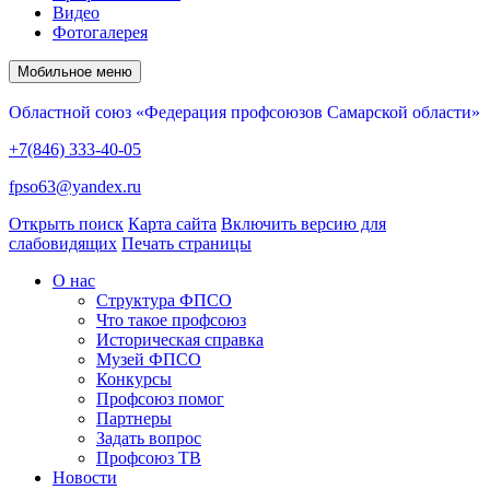
Видео
Фотогалерея
Мобильное меню
Областной союз «Федерация профсоюзов Самарской области»
+7(846) 333-40-05
fpso63@yandex.ru
Открыть поиск
Карта сайта
Включить версию для
слабовидящих
Печать страницы
О нас
Структура ФПСО
Что такое профсоюз
Историческая справка
Музей ФПСО
Конкурсы
Профсоюз помог
Партнеры
Задать вопрос
Профсоюз ТВ
Новости