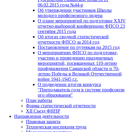
06.02.2015 года №44-р
Об утверждении участников Школы
молодого профсоюзного лидера
О плане мероприятий по подготовке XXIV
отчетно-выборной конференции ФПСО 23
сентября 2015 года
Об итогах сводной статистической
отчетности ФПСО за 2014 год
Постановление по путевкам на 2015 год
О мероприятиях ФПСО по подготовке,
участию и проведению праздничных
мероприятий, посвященных 110-летию
профдвижения Самарской области и 70-
летию Победы в Великой Отечественной
войне 1941-1945 г.г.
О подведении итогов конкурса
"Преподаватель года в системе профсоюзн
ого образования"
План работы
Форма статистической отчетности
XII Съезд ФНПР
Направления деятельности
Правовая защита
Техническая инспекция труда