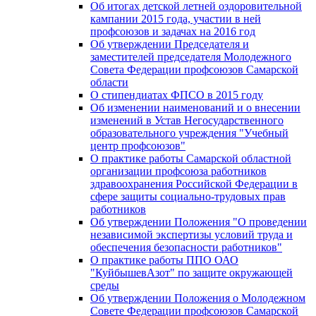
Об итогах детской летней оздоровительной
кампании 2015 года, участии в ней
профсоюзов и задачах на 2016 год
Об утверждении Председателя и
заместителей председателя Молодежного
Совета Федерации профсоюзов Самарской
области
О стипендиатах ФПСО в 2015 году
Об изменении наименований и о внесении
изменений в Устав Негосударственного
образовательного учреждения "Учебный
центр профсоюзов"
О практике работы Самарской областной
организации профсоюза работников
здравоохранения Российской Федерации в
сфере защиты социально-трудовых прав
работников
Об утверждении Положения "О проведении
независимой экспертизы условий труда и
обеспечения безопасности работников"
О практике работы ППО ОАО
"КуйбышевАзот" по защите окружающей
среды
Об утверждении Положения о Молодежном
Совете Федерации профсоюзов Самарской