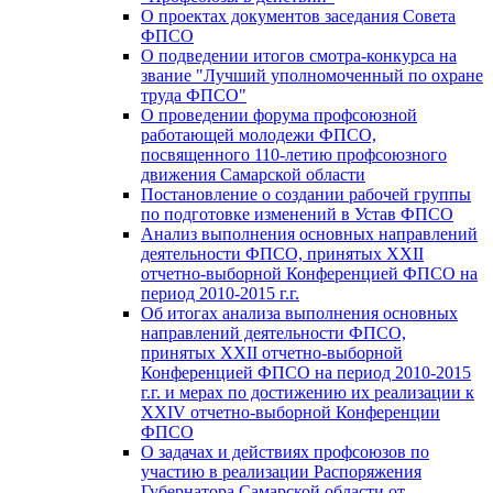
О проектах документов заседания Совета
ФПСО
О подведении итогов смотра-конкурса на
звание "Лучший уполномоченный по охране
труда ФПСО"
О проведении форума профсоюзной
работающей молодежи ФПСО,
посвященного 110-летию профсоюзного
движения Самарской области
Постановление о создании рабочей группы
по подготовке изменений в Устав ФПСО
Анализ выполнения основных направлений
деятельности ФПСО, принятых XXII
отчетно-выборной Конференцией ФПСО на
период 2010-2015 г.г.
Об итогах анализа выполнения основных
направлений деятельности ФПСО,
принятых XXII отчетно-выборной
Конференцией ФПСО на период 2010-2015
г.г. и мерах по достижению их реализации к
XXIV отчетно-выборной Конференции
ФПСО
О задачах и действиях профсоюзов по
участию в реализации Распоряжения
Губернатора Самарской области от