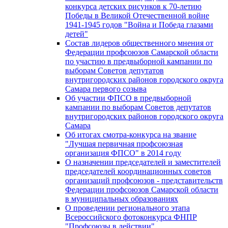
конкурса детских рисунков к 70-летию
Победы в Великой Отечественной войне
1941-1945 годов "Война и Победа глазами
детей"
Состав лидеров общественного мнения от
Федерации профсоюзов Самарской области
по участию в предвыборной кампании по
выборам Советов депутатов
внутригородских районов городского округа
Самара первого созыва
Об участии ФПСО в предвыборной
кампании по выборам Советов депутатов
внутригородских районов городского округа
Самара
Об итогах смотра-конкурса на звание
"Лучшая первичная профсоюзная
организация ФПСО" в 2014 году
О назначении председателей и заместителей
председателей координационных советов
организаций профсоюзов - представительств
Федерации профсоюзов Самарской области
в муниципальных образованиях
О проведении регионального этапа
Всероссийского фотоконкурса ФНПР
"Профсоюзы в действии"