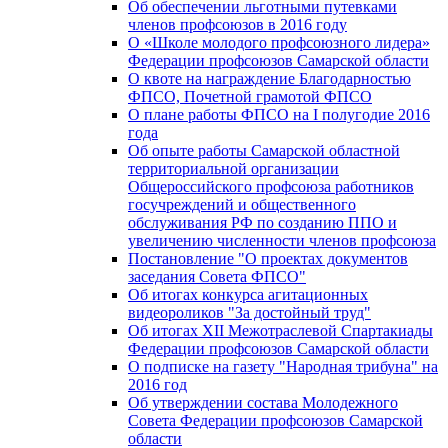
Об обеспечении льготными путевками
членов профсоюзов в 2016 году
О «Школе молодого профсоюзного лидера»
Федерации профсоюзов Самарской области
О квоте на награждение Благодарностью
ФПСО, Почетной грамотой ФПСО
О плане работы ФПСО на I полугодие 2016
года
Об опыте работы Самарской областной
территориальной организации
Общероссийского профсоюза работников
госучреждений и общественного
обслуживания РФ по созданию ППО и
увеличению численности членов профсоюза
Постановление "О проектах документов
заседания Совета ФПСО"
Об итогах конкурса агитационных
видеороликов "За достойный труд"
Об итогах XII Межотраслевой Спартакиады
Федерации профсоюзов Самарской области
О подписке на газету "Народная трибуна" на
2016 год
Об утверждении состава Молодежного
Совета Федерации профсоюзов Самарской
области