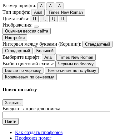
Размер шрифта:
A
A
A
Тип шрифта:
Arial
Times New Roman
Цвета сайта:
Ц
Ц
Ц
Ц
Изображения:
Обычная версия сайта
Настройки
Интервал между буквами (Кернинг):
Стандартный
Стандартный
Большой
Выберите шрифт:
Arial
Times New Roman
Выбор цветовой схемы:
Черным по белому
Белым по черному
Темно-синим по голубому
Коричневым по бежевому
Поиск по сайту
Закрыть
Введите запрос для поиска
Найти
Как создать профсоюз
Профсоюз помог