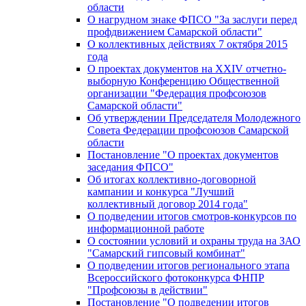
области
О нагрудном знаке ФПСО "За заслуги перед
профдвижением Самарской области"
О коллективных действиях 7 октября 2015
года
О проектах документов на XXIV отчетно-
выборную Конференцию Общественной
организации "Федерация профсоюзов
Самарской области"
Об утверждении Председателя Молодежного
Совета Федерации профсоюзов Самарской
области
Постановление "О проектах документов
заседания ФПСО"
Об итогах коллективно-договорной
кампании и конкурса "Лучший
коллективный договор 2014 года"
О подведении итогов смотров-конкурсов по
информационной работе
О состоянии условий и охраны труда на ЗАО
"Самарский гипсовый комбинат"
О подведении итогов регионального этапа
Всероссийского фотоконкурса ФНПР
"Профсоюзы в действии"
Постановление "О подведении итогов