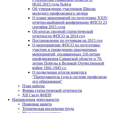
06.02.2015 года №44-р
Об утверждении участников Школы
молодого профсоюзного лидера
О плане мероприятий по подготовке XXIV
отчетно-выборной конференции ФПСО 23
сентября 2015 года
Об итогах сводной статистической
отчетности ФПСО за 2014 год
Постановление по путевкам на 2015 год
О мероприятиях ФПСО по подготовке,
участию и проведению праздничных
мероприятий, посвященных 110-летию
профдвижения Самарской области и 70-
летию Победы в Великой Отечественной
войне 1941-1945 г.г.
О подведении итогов конкурса
"Преподаватель года в системе профсоюзн
ого образования"
План работы
Форма статистической отчетности
XII Съезд ФНПР
Направления деятельности
Правовая защита
Техническая инспекция труда