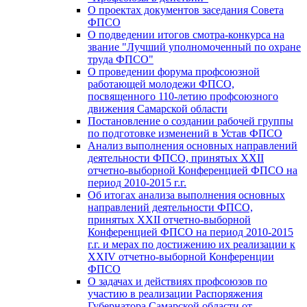
О проектах документов заседания Совета
ФПСО
О подведении итогов смотра-конкурса на
звание "Лучший уполномоченный по охране
труда ФПСО"
О проведении форума профсоюзной
работающей молодежи ФПСО,
посвященного 110-летию профсоюзного
движения Самарской области
Постановление о создании рабочей группы
по подготовке изменений в Устав ФПСО
Анализ выполнения основных направлений
деятельности ФПСО, принятых XXII
отчетно-выборной Конференцией ФПСО на
период 2010-2015 г.г.
Об итогах анализа выполнения основных
направлений деятельности ФПСО,
принятых XXII отчетно-выборной
Конференцией ФПСО на период 2010-2015
г.г. и мерах по достижению их реализации к
XXIV отчетно-выборной Конференции
ФПСО
О задачах и действиях профсоюзов по
участию в реализации Распоряжения
Губернатора Самарской области от