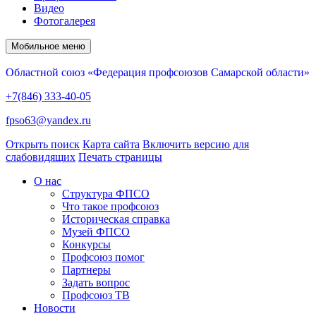
Видео
Фотогалерея
Мобильное меню
Областной союз «Федерация профсоюзов Самарской области»
+7(846) 333-40-05
fpso63@yandex.ru
Открыть поиск
Карта сайта
Включить версию для
слабовидящих
Печать страницы
О нас
Структура ФПСО
Что такое профсоюз
Историческая справка
Музей ФПСО
Конкурсы
Профсоюз помог
Партнеры
Задать вопрос
Профсоюз ТВ
Новости