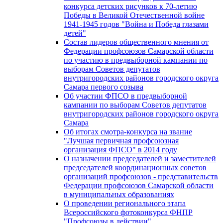
конкурса детских рисунков к 70-летию
Победы в Великой Отечественной войне
1941-1945 годов "Война и Победа глазами
детей"
Состав лидеров общественного мнения от
Федерации профсоюзов Самарской области
по участию в предвыборной кампании по
выборам Советов депутатов
внутригородских районов городского округа
Самара первого созыва
Об участии ФПСО в предвыборной
кампании по выборам Советов депутатов
внутригородских районов городского округа
Самара
Об итогах смотра-конкурса на звание
"Лучшая первичная профсоюзная
организация ФПСО" в 2014 году
О назначении председателей и заместителей
председателей координационных советов
организаций профсоюзов - представительств
Федерации профсоюзов Самарской области
в муниципальных образованиях
О проведении регионального этапа
Всероссийского фотоконкурса ФНПР
"Профсоюзы в действии"