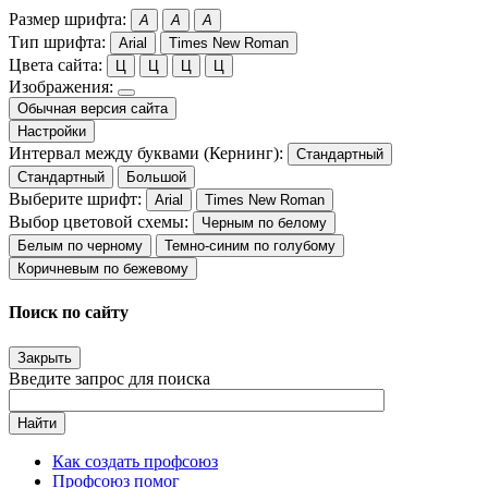
Размер шрифта:
A
A
A
Тип шрифта:
Arial
Times New Roman
Цвета сайта:
Ц
Ц
Ц
Ц
Изображения:
Обычная версия сайта
Настройки
Интервал между буквами (Кернинг):
Стандартный
Стандартный
Большой
Выберите шрифт:
Arial
Times New Roman
Выбор цветовой схемы:
Черным по белому
Белым по черному
Темно-синим по голубому
Коричневым по бежевому
Поиск по сайту
Закрыть
Введите запрос для поиска
Найти
Как создать профсоюз
Профсоюз помог