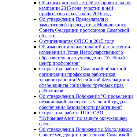
Об итогах детской летней оздоровительной
кампании 2015 года, участии в ней
профсоюзов и задачах на 2016 год
Об утверждении Председателя и
заместителей председателя Молодежного
Совета Федерации профсоюзов Самарской
области
О стипендиатах ФПСО в 2015 году
Об изменении наименований и о внесении
изменений в Устав Негосударственного
образовательного учреждения "Учебный
центр профсоюзов"
О практике работы Самарской областной
организации профсоюза работников
здравоохранения Российской Федерации в
сфере защиты социально-трудовых прав
работников
Об утверждении Положения "О проведении
независимой экспертизы условий труда и
обеспечения безопасности работников"
О практике работы ППО ОАО
"КуйбышевАзот" по защите окружающей
среды
Об утверждении Положения о Молодежном
Совете Федерации профсоюзов Самарской