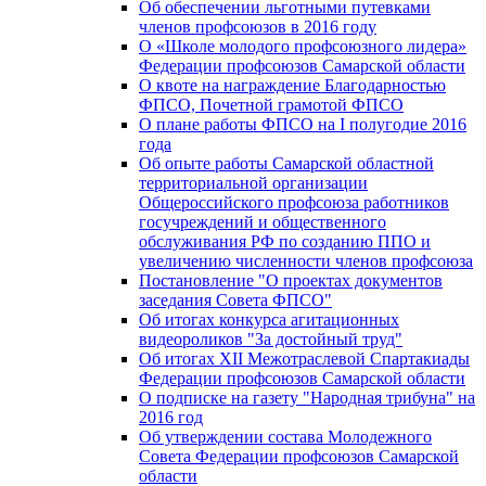
Об обеспечении льготными путевками
членов профсоюзов в 2016 году
О «Школе молодого профсоюзного лидера»
Федерации профсоюзов Самарской области
О квоте на награждение Благодарностью
ФПСО, Почетной грамотой ФПСО
О плане работы ФПСО на I полугодие 2016
года
Об опыте работы Самарской областной
территориальной организации
Общероссийского профсоюза работников
госучреждений и общественного
обслуживания РФ по созданию ППО и
увеличению численности членов профсоюза
Постановление "О проектах документов
заседания Совета ФПСО"
Об итогах конкурса агитационных
видеороликов "За достойный труд"
Об итогах XII Межотраслевой Спартакиады
Федерации профсоюзов Самарской области
О подписке на газету "Народная трибуна" на
2016 год
Об утверждении состава Молодежного
Совета Федерации профсоюзов Самарской
области