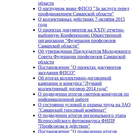
области
О нагрудном знаке ФПСО "За заслуги перед
профдвижением Самарской области"
О коллективных действиях 7 октября 2015
года
О проектах документов на XXIV отчетно-
выборную Конференцию Общественной
организации "Федерация профсоюзов
Самарской области"
Об утверждении Председателя Молодежного
Совета Федерации профсоюзов Самарской
области
Постановление "О проектах документов
заседания ФПСО"
Об итогах коллективно-договорной
кампании и конкурса "Лучший
коллективный договор 2014 года"
О подведении итогов смотров-конкурсов по
информационной работе
О состоянии условий и охраны труда на ЗАО
"Самарский гипсовый комбинат"
О подведении итогов регионального этапа
Всероссийского фотоконкурса ФНПР
"Профсоюзы в действии"
Постановление "О подведении итогов