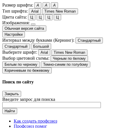
Размер шрифта:
A
A
A
Тип шрифта:
Arial
Times New Roman
Цвета сайта:
Ц
Ц
Ц
Ц
Изображения:
Обычная версия сайта
Настройки
Интервал между буквами (Кернинг):
Стандартный
Стандартный
Большой
Выберите шрифт:
Arial
Times New Roman
Выбор цветовой схемы:
Черным по белому
Белым по черному
Темно-синим по голубому
Коричневым по бежевому
Поиск по сайту
Закрыть
Введите запрос для поиска
Найти
Как создать профсоюз
Профсоюз помог