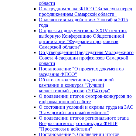
области
О нагрудном знаке ФПСО "За заслуги перед
профдвижением Самарской области"
О коллективных действиях 7 октября 2015
года
О проектах документов на XXIV отчетно-
выборную Конференцию Общественной
организации "Федерация профсоюзов
Самарской области"
Об утверждении Председателя Молодежного
Совета Федерации профсоюзов Самарской
области
Постановление "О проектах документов
заседания ФПСО"
Об итогах коллективно-договорной
кампании и конкурса "Лучший
коллективный договор 2014 года"
О подведении итогов смотров-конкурсов по
информационной работе
О состоянии условий и охраны труда на ЗАО
"Самарский гипсовый комбинат"
О подведении итогов регионального этапа
Всероссийского фотоконкурса ФНПР
"Профсоюзы в действии"
Постановление "О подведении итогов