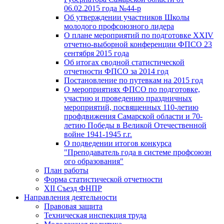
06.02.2015 года №44-р
Об утверждении участников Школы
молодого профсоюзного лидера
О плане мероприятий по подготовке XXIV
отчетно-выборной конференции ФПСО 23
сентября 2015 года
Об итогах сводной статистической
отчетности ФПСО за 2014 год
Постановление по путевкам на 2015 год
О мероприятиях ФПСО по подготовке,
участию и проведению праздничных
мероприятий, посвященных 110-летию
профдвижения Самарской области и 70-
летию Победы в Великой Отечественной
войне 1941-1945 г.г.
О подведении итогов конкурса
"Преподаватель года в системе профсоюзн
ого образования"
План работы
Форма статистической отчетности
XII Съезд ФНПР
Направления деятельности
Правовая защита
Техническая инспекция труда