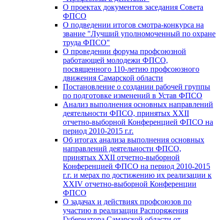
О проектах документов заседания Совета
ФПСО
О подведении итогов смотра-конкурса на
звание "Лучший уполномоченный по охране
труда ФПСО"
О проведении форума профсоюзной
работающей молодежи ФПСО,
посвященного 110-летию профсоюзного
движения Самарской области
Постановление о создании рабочей группы
по подготовке изменений в Устав ФПСО
Анализ выполнения основных направлений
деятельности ФПСО, принятых XXII
отчетно-выборной Конференцией ФПСО на
период 2010-2015 г.г.
Об итогах анализа выполнения основных
направлений деятельности ФПСО,
принятых XXII отчетно-выборной
Конференцией ФПСО на период 2010-2015
г.г. и мерах по достижению их реализации к
XXIV отчетно-выборной Конференции
ФПСО
О задачах и действиях профсоюзов по
участию в реализации Распоряжения
Губернатора Самарской области от