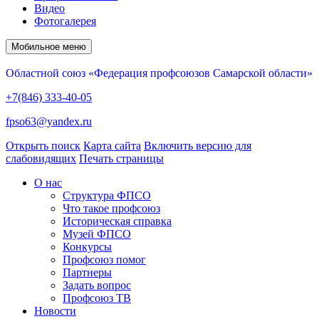
Видео
Фотогалерея
Мобильное меню
Областной союз «Федерация профсоюзов Самарской области»
+7(846) 333-40-05
fpso63@yandex.ru
Открыть поиск
Карта сайта
Включить версию для
слабовидящих
Печать страницы
О нас
Структура ФПСО
Что такое профсоюз
Историческая справка
Музей ФПСО
Конкурсы
Профсоюз помог
Партнеры
Задать вопрос
Профсоюз ТВ
Новости