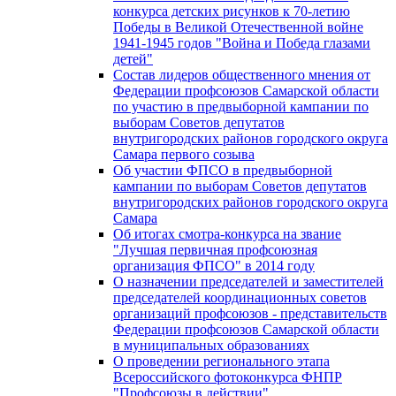
конкурса детских рисунков к 70-летию
Победы в Великой Отечественной войне
1941-1945 годов "Война и Победа глазами
детей"
Состав лидеров общественного мнения от
Федерации профсоюзов Самарской области
по участию в предвыборной кампании по
выборам Советов депутатов
внутригородских районов городского округа
Самара первого созыва
Об участии ФПСО в предвыборной
кампании по выборам Советов депутатов
внутригородских районов городского округа
Самара
Об итогах смотра-конкурса на звание
"Лучшая первичная профсоюзная
организация ФПСО" в 2014 году
О назначении председателей и заместителей
председателей координационных советов
организаций профсоюзов - представительств
Федерации профсоюзов Самарской области
в муниципальных образованиях
О проведении регионального этапа
Всероссийского фотоконкурса ФНПР
"Профсоюзы в действии"