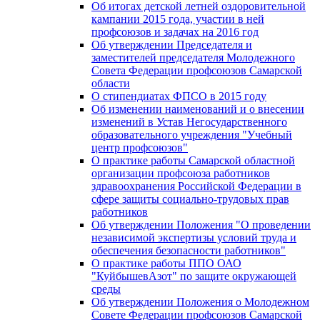
Об итогах детской летней оздоровительной
кампании 2015 года, участии в ней
профсоюзов и задачах на 2016 год
Об утверждении Председателя и
заместителей председателя Молодежного
Совета Федерации профсоюзов Самарской
области
О стипендиатах ФПСО в 2015 году
Об изменении наименований и о внесении
изменений в Устав Негосударственного
образовательного учреждения "Учебный
центр профсоюзов"
О практике работы Самарской областной
организации профсоюза работников
здравоохранения Российской Федерации в
сфере защиты социально-трудовых прав
работников
Об утверждении Положения "О проведении
независимой экспертизы условий труда и
обеспечения безопасности работников"
О практике работы ППО ОАО
"КуйбышевАзот" по защите окружающей
среды
Об утверждении Положения о Молодежном
Совете Федерации профсоюзов Самарской