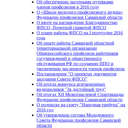
Об обеспечении льготными путевками
членов профсоюзов в 2016 году
О «Школе молодого профсоюзного лидера»
Федерации профсоюзов Самарской области
О квоте на награждение Благодарностью
ФПСО, Почетной грамотой ФПСО
О плане работы ФПСО на I полугодие 2016
года
Об опыте работы Самарской областной
территориальной организации
Общероссийского профсоюза работников
госучреждений и общественного
обслуживания РФ по созданию ППО и
увеличению численности членов профсоюза
Постановление "О проектах документов
заседания Совета ФПСО"
Об итогах конкурса агитационных
видеороликов "За достойный труд"
Об итогах XII Межотраслевой Спартакиады
Федерации профсоюзов Самарской области
О подписке на газету "Народная трибуна" на
2016 год
Об утверждении состава Молодежного
Совета Федерации профсоюзов Самарской
области