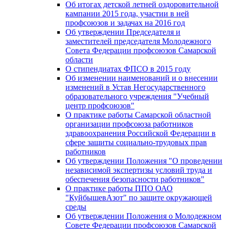
Об итогах детской летней оздоровительной
кампании 2015 года, участии в ней
профсоюзов и задачах на 2016 год
Об утверждении Председателя и
заместителей председателя Молодежного
Совета Федерации профсоюзов Самарской
области
О стипендиатах ФПСО в 2015 году
Об изменении наименований и о внесении
изменений в Устав Негосударственного
образовательного учреждения "Учебный
центр профсоюзов"
О практике работы Самарской областной
организации профсоюза работников
здравоохранения Российской Федерации в
сфере защиты социально-трудовых прав
работников
Об утверждении Положения "О проведении
независимой экспертизы условий труда и
обеспечения безопасности работников"
О практике работы ППО ОАО
"КуйбышевАзот" по защите окружающей
среды
Об утверждении Положения о Молодежном
Совете Федерации профсоюзов Самарской