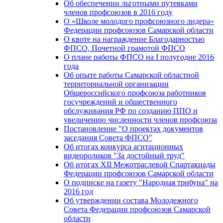
Об обеспечении льготными путевками
членов профсоюзов в 2016 году
О «Школе молодого профсоюзного лидера»
Федерации профсоюзов Самарской области
О квоте на награждение Благодарностью
ФПСО, Почетной грамотой ФПСО
О плане работы ФПСО на I полугодие 2016
года
Об опыте работы Самарской областной
территориальной организации
Общероссийского профсоюза работников
госучреждений и общественного
обслуживания РФ по созданию ППО и
увеличению численности членов профсоюза
Постановление "О проектах документов
заседания Совета ФПСО"
Об итогах конкурса агитационных
видеороликов "За достойный труд"
Об итогах XII Межотраслевой Спартакиады
Федерации профсоюзов Самарской области
О подписке на газету "Народная трибуна" на
2016 год
Об утверждении состава Молодежного
Совета Федерации профсоюзов Самарской
области