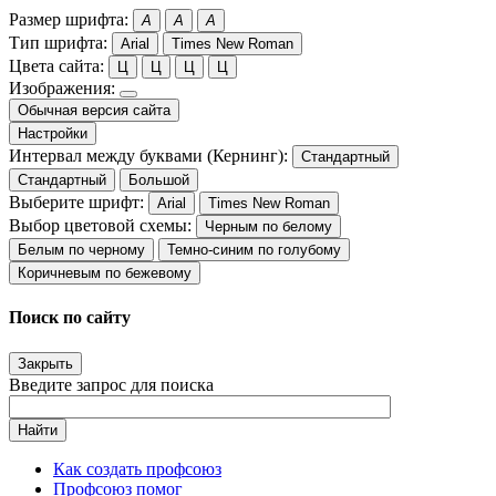
Размер шрифта:
A
A
A
Тип шрифта:
Arial
Times New Roman
Цвета сайта:
Ц
Ц
Ц
Ц
Изображения:
Обычная версия сайта
Настройки
Интервал между буквами (Кернинг):
Стандартный
Стандартный
Большой
Выберите шрифт:
Arial
Times New Roman
Выбор цветовой схемы:
Черным по белому
Белым по черному
Темно-синим по голубому
Коричневым по бежевому
Поиск по сайту
Закрыть
Введите запрос для поиска
Найти
Как создать профсоюз
Профсоюз помог