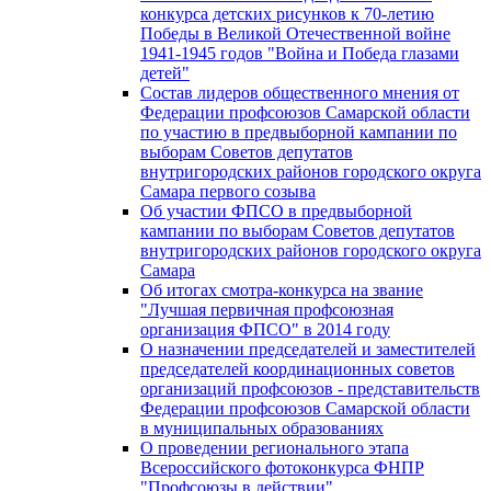
конкурса детских рисунков к 70-летию
Победы в Великой Отечественной войне
1941-1945 годов "Война и Победа глазами
детей"
Состав лидеров общественного мнения от
Федерации профсоюзов Самарской области
по участию в предвыборной кампании по
выборам Советов депутатов
внутригородских районов городского округа
Самара первого созыва
Об участии ФПСО в предвыборной
кампании по выборам Советов депутатов
внутригородских районов городского округа
Самара
Об итогах смотра-конкурса на звание
"Лучшая первичная профсоюзная
организация ФПСО" в 2014 году
О назначении председателей и заместителей
председателей координационных советов
организаций профсоюзов - представительств
Федерации профсоюзов Самарской области
в муниципальных образованиях
О проведении регионального этапа
Всероссийского фотоконкурса ФНПР
"Профсоюзы в действии"