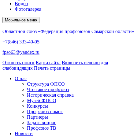
Видео
Фотогалерея
Мобильное меню
Областной союз «Федерация профсоюзов Самарской области»
+7(846) 333-40-05
fpso63@yandex.ru
Открыть поиск
Карта сайта
Включить версию для
слабовидящих
Печать страницы
О нас
Структура ФПСО
Что такое профсоюз
Историческая справка
Музей ФПСО
Конкурсы
Профсоюз помог
Партнеры
Задать вопрос
Профсоюз ТВ
Новости