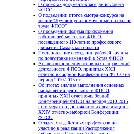
О проектах документов заседания Совета
ФПСО
О подведении итогов смотра-конкурса на
звание "Лучший уполномоченный по охране
труда ФПСО"
О проведении форума профсоюзной
работающей молодежи ФПСО,
посвященного 110-летию профсоюзного
движения Самарской области
Постановление о создании рабочей группы
по подготовке изменений в Устав ФПСО
Анализ выполнения основных направлений
деятельности ФПСО, принятых XXII
отчетно-выборной Конференцией ФПСО на
период 2010-2015 г.г.
Об итогах анализа выполнения основных
направлений деятельности ФПСО,
принятых XXII отчетно-выборной
Конференцией ФПСО на период 2010-2015
г.г. и мерах по достижению их реализации к
XXIV отчетно-выборной Конференции
ФПСО
О задачах и действиях профсоюзов по
участию в реализации Распоряжения
Губернатора Самарской области от