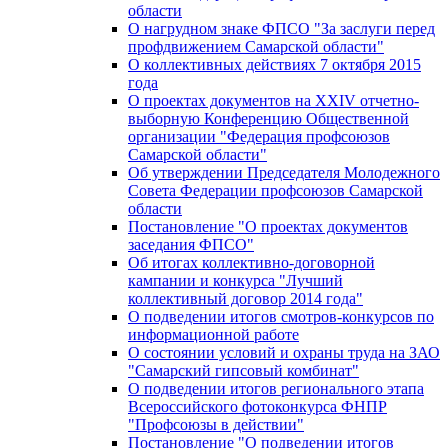
области
О нагрудном знаке ФПСО "За заслуги перед
профдвижением Самарской области"
О коллективных действиях 7 октября 2015
года
О проектах документов на XXIV отчетно-
выборную Конференцию Общественной
организации "Федерация профсоюзов
Самарской области"
Об утверждении Председателя Молодежного
Совета Федерации профсоюзов Самарской
области
Постановление "О проектах документов
заседания ФПСО"
Об итогах коллективно-договорной
кампании и конкурса "Лучший
коллективный договор 2014 года"
О подведении итогов смотров-конкурсов по
информационной работе
О состоянии условий и охраны труда на ЗАО
"Самарский гипсовый комбинат"
О подведении итогов регионального этапа
Всероссийского фотоконкурса ФНПР
"Профсоюзы в действии"
Постановление "О подведении итогов