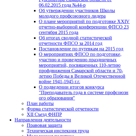
06.02.2015 года №44-р
Об утверждении участников Школы
молодого профсоюзного лидера
О плане мероприятий по подготовке XXIV
отчетно-выборной конференции ФПСО 23
сентября 2015 года
Об итогах сводной статистической
отчетности ФПСО за 2014 год
Постановление по путевкам на 2015 год
О мероприятиях ФПСО по подготовке,
участию и проведению праздничных
мероприятий, посвященных 110-летию
профдвижения Самарской области и 70-
летию Победы в Великой Отечественной
войне 1941-1945 г.г.
О подведении итогов конкурса
"Преподаватель года в системе профсоюзн
ого образования"
План работы
Форма статистической отчетности
XII Съезд ФНПР
Направления деятельности
Правовая защита
Техническая инспекция труда